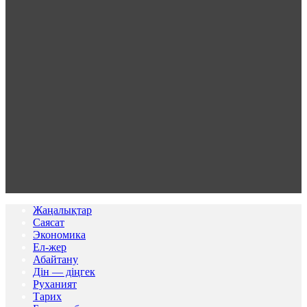
Жаңалықтар
Саясат
Экономика
Ел-жер
Абайтану
Дін — діңгек
Руханият
Тарих