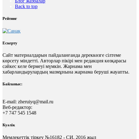
Блог жазбалар
Back to top
Рейтинг
Ескерту
Сайт материалдарын пайдаланғанда дереккөзге сілтеме
көрсету міндетті. Авторлар пікірі мен редакция көзқарасы
сәйкес келе бермеуі мүмкін. Жарнама мен
хабарландырулардың мазмұнына жарнама беруші жауапты.
Байланыс:
E-mail:
zheruiyq@mail.ru
Веб-редактор:
+7 747 545 1548
Куәлік
Мемлекеттік тіркеу №16182 - СИ. 2016 жыл