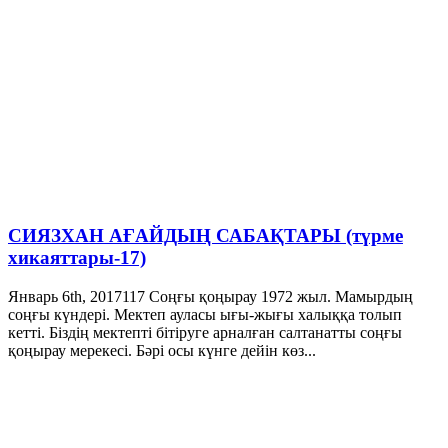
СИЯЗХАН АҒАЙДЫҢ САБАҚТАРЫ (түрме
хикаяттары-17)
Январь 6th, 2017
117
Соңғы қоңырау 1972 жыл. Мамырдың
соңғы күндері. Мектеп ауласы ығы-жығы халыққа толып
кетті. Біздің мектепті бітіруге арналған салтанатты соңғы
қоңырау мерекесі. Бәрі осы күнге дейін көз...