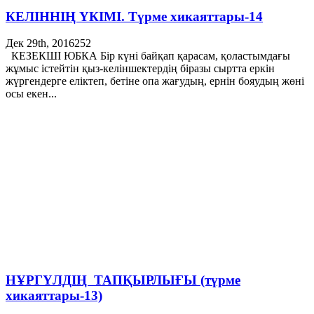
КЕЛІННІҢ ҮКІМІ. Түрме хикаяттары-14
Дек 29th, 2016
252
КЕЗЕКШІ ЮБКА Бір күні байқап қарасам, қоластымдағы
жұмыс істейтін қыз-келіншектердің біразы сыртта еркін
жүргендерге еліктеп, бетіне опа жағудың, ернін бояудың жөні
осы екен...
НҰРГҮЛДІҢ ТАПҚЫРЛЫҒЫ (түрме
хикаяттары-13)