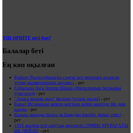
ҮШ ӘРІПТЕ несі бар?
Балалар беті
Ең көп оқылған
Қайрат Рысқұлбековты соңғы рет моншаға апарған
түрме қызметкерінің әңгімесі
-
рет
Елбасына бата берген Шәкір Әбенұлының болжамы
тура келді
-
рет
"Анаға апарар жол" фильмі (толық нұсқа)
-
рет
Қанат Исламның жекпе-жегінен кейін көңілде бір дық
қалды
-
рет
Қанша ақылды болса да Баяндікі бәрібір дұрыс емес!
-
рет
1916 жылғы ұлт-азаттық көтеріліс: ОМБЫ МҰРАҒАТЫ
НЕ ДЕЙДІ?
-
рет