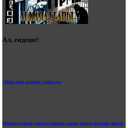
Ал, ендеше!
«Марстың жүрегі» табылды
Министрлерді галстуктарына қарап тануға болады (фото)