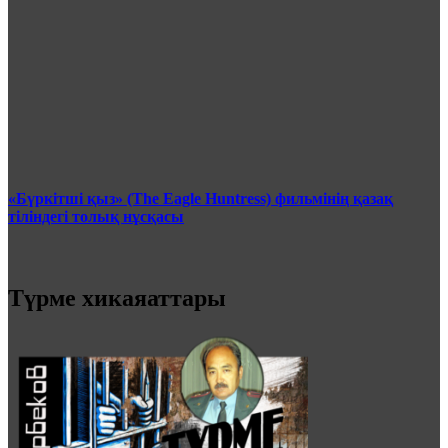
«Бүркітші қыз» (The Eagle Huntress) фильмінің қазақ
тіліндегі толық нұсқасы
Түрме хикаяаттары