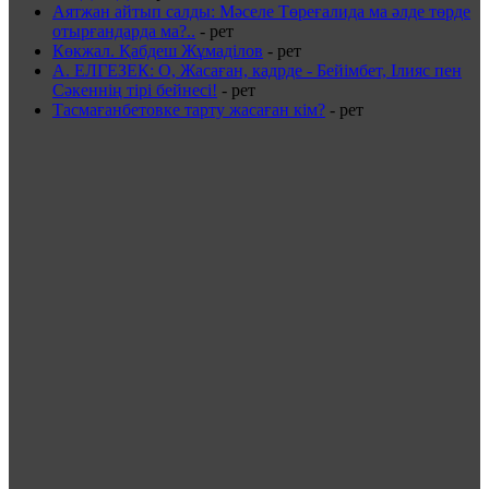
Аятжан айтып салды: Мәселе Төреғалида ма әлде төрде
отырғандарда ма?..
-
рет
Көкжал. Қабдеш Жұмаділов
-
рет
А. ЕЛГЕЗЕК: О, Жасаған, кадрде - Бейімбет, Ілияс пен
Сәкеннің тірі бейнесі!
-
рет
Тасмағанбетовке тарту жасаған кім?
-
рет