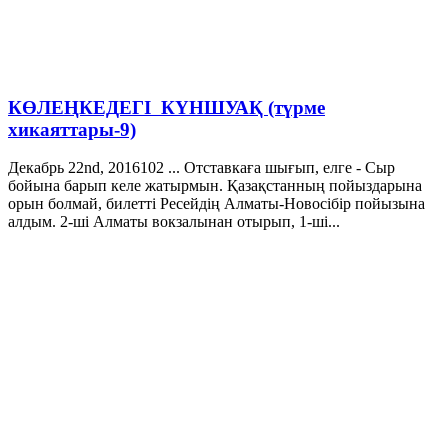
КӨЛЕҢКЕДЕГІ КҮНШУАҚ (түрме
хикаяттары-9)
Декабрь 22nd, 2016
102
... Отставкаға шығып, елге - Сыр
бойына барып келе жатырмын. Қазақстанның пойыздарына
орын болмай, билетті Ресейдің Алматы-Новосібір пойызына
алдым. 2-ші Алматы вокзалынан отырып, 1-ші...