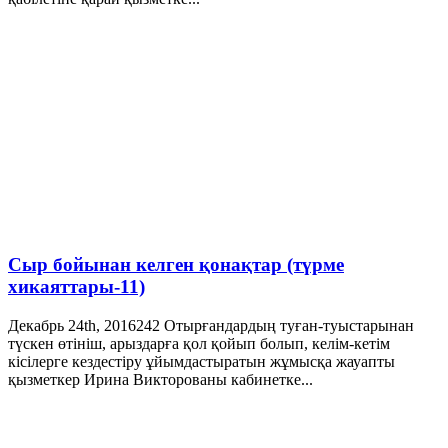
Сыр бойынан келген қонақтар (түрме
хикаяттары-11)
Декабрь 24th, 2016
242
Отырғандардың туған-туыстарынан
түскен өтініш, арыздарға қол қойып болып, келім-кетім
кісілерге кездестіру ұйымдастыратын жұмысқа жауапты
қызметкер Ирина Викторованы кабинетке...