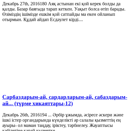
Декабрь 27th, 2016
180
Аяқ астынан екі қой керек болды да
қалды. Базар баяғыда тарап кеткен. Уақыт болса өтіп барады.
Өзіміздің ішімізде ешкім қой сатпайды ма екен ойланып
отырмын. Құдай айдап Есдәулет кірді....
Сарбаздарым-ай, сардарларым-ай, сабаздарым-
ай... (түрме хикаяттары-12)
Декабрь 26th, 2016
194
... Әрбір ұжымда, әсіресе әскери және
ішкі істер органдарында күнделікті әр салалы қызметтің ең
ауыры- ол маман таңдау, іріктеу, тәрбиелеу. Жауаптысы
қабілетіне қарай қызметке...