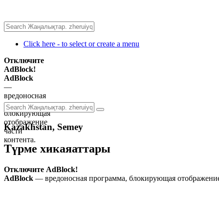
Click here - to select or create a menu
Отключите
AdBlock!
AdBlock
—
вредоносная
программа,
блокирующая
отображение
Kazakhstan, Semey
части
контента.
Түрме хикаяаттары
Отключите AdBlock!
AdBlock
— вредоносная программа, блокирующая отображение 