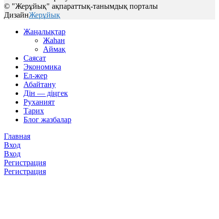
© "Жерұйық" ақпараттық-танымдық порталы
Дизайн
Жерұйық
Жаңалықтар
Жаһан
Аймақ
Саясат
Экономика
Ел-жер
Абайтану
Дін — діңгек
Руханият
Тарих
Блог жазбалар
Главная
Вход
Вход
Регистрация
Регистрация