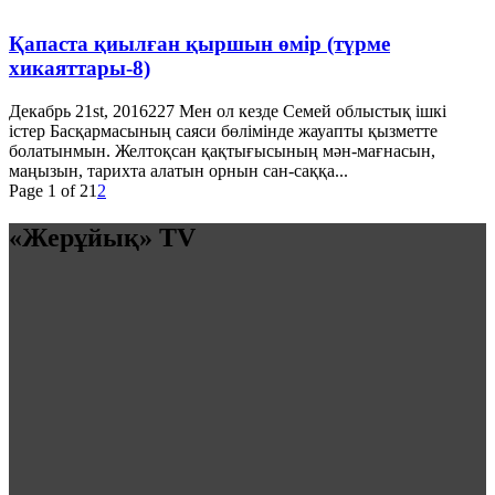
Қапаста қиылған қыршын өмір (түрме
хикаяттары-8)
Декабрь 21st, 2016
227
Мен ол кезде Семей облыстық ішкі
істер Басқармасының саяси бөлімінде жауапты қызметте
болатынмын. Желтоқсан қақтығысының мән-мағнасын,
маңызын, тарихта алатын орнын сан-саққа...
Page 1 of 2
1
2
«Жерұйық» TV