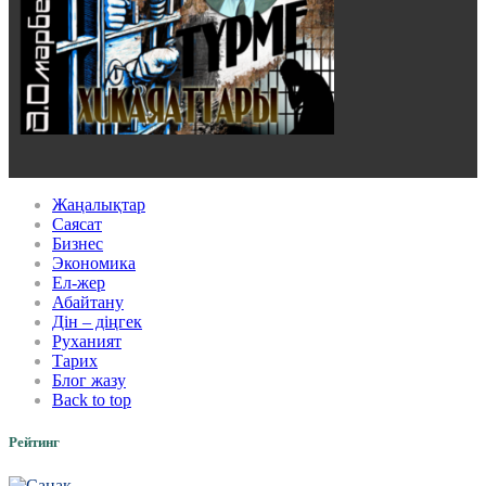
Жаңалықтар
Саясат
Бизнес
Экономика
Ел-жер
Абайтану
Дін – діңгек
Руханият
Тарих
Блог жазу
Back to top
Рейтинг