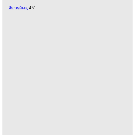
Жерұйық
451