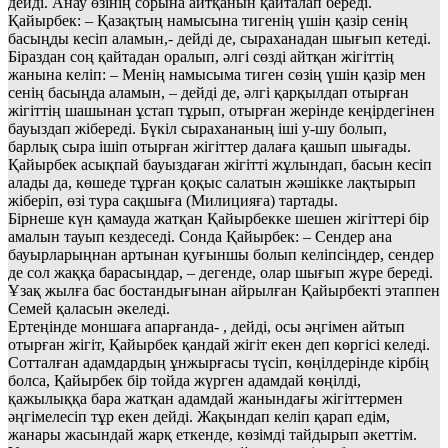
дейді. Анау өзінің сорына айтқанын қайталап береді.
Қайырбек: – Қазақтың намысына тигенің үшін қазір сенің
басыңды кесіп аламын,- дейді де, сыраханадан шығып кетеді.
Біраздан соң қайтадан оралып, әлгі сөзді айтқан жігіттің
жанына келіп: – Менің намысыма тиген сөзің үшін қазір мен
сенің басыңда аламын, – дейді де, әлгі қарқылдап отырған
жігіттің шашынан ұстап тұрып, отырған жерінде кеңірдегінен
бауыздап жібереді. Бүкіл сырахананың іші у-шу болып,
барлық сыра ішіп отырған жігіттер далаға қашып шығады.
Қайырбек асықпай бауыздаған жігітті жұлындап, басын кесіп
алады да, көшеде тұрған қоқыс салатын жәшікке лақтырып
жіберіп, өзі тура сақшыға (Милицияға) тартады.
Бірнеше күн қамауда жатқан Қайырбекке шешен жігіттері бір
амалын тауып кездеседі. Сонда Қайырбек: – Сендер ана
бауырларыңнан артынан қуғыншы болып келіпсіңдер, сендер
де сол жаққа барасыңдар, – дегенде, олар шығып жүре береді.
Ұзақ жылға бас бостандығынан айрылған Қайырбекті этаппен
Семей қаласын әкеледі.
Ертеңінде моншаға апарғанда- , дейді, осы әңгімен айтып
отырған жігіт, Қайырбек қандай жігіт екен деп көргісі келеді.
Сотталған адамдардың ұнжырғасы түсіп, көңілдерінде кірбің
болса, Қайырбек бір тойда жүрген адамдай көңілді,
қажылыққа бара жатқан адамдай жанындағы жігіттермен
әңгімелесіп тұр екен дейді. Жақындап келіп қарап едім,
жанары жасындай жарқ еткенде, көзімді тайдырып әкеттім.