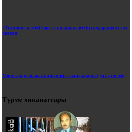
«Титаник» кемесі бортта шыққан өрттің салдарынан суға
батқан
Монеталардан жасалған өнер туындылары (фото, видео)
Түрме хикаяаттары