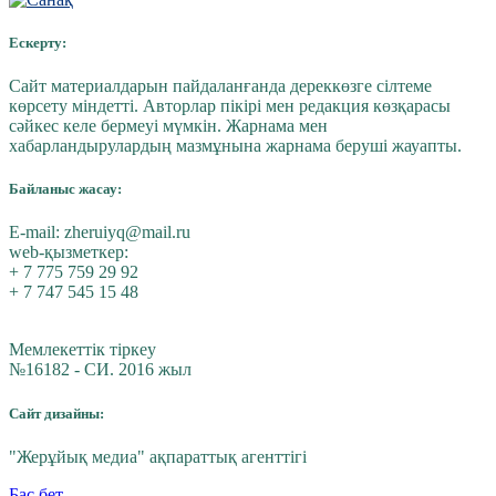
Ескерту:
Сайт материалдарын пайдаланғанда дереккөзге сілтеме
көрсету міндетті. Авторлар пікірі мен редакция көзқарасы
сәйкес келе бермеуі мүмкін. Жарнама мен
хабарландырулардың мазмұнына жарнама беруші жауапты.
Байланыс жасау:
E-mail:
zheruiyq@mail.ru
web-қызметкер:
+ 7 775 759 29 92
+ 7 747 545 15 48
Мемлекеттік тіркеу
№16182 - СИ. 2016 жыл
Сайт дизайны:
"Жерұйық медиа" ақпараттық агенттігі
Бас бет