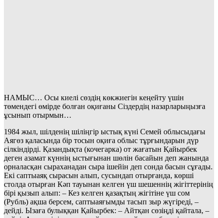
НАМЫС… Осы киелі сөздің көкжиегін кеңейту үшін
төмендегі өмірде болған оқиғаны Сіздердің назарларыңызға
ұсынып отырмын…
1984 жыл, шілденің шіліңгір ыстық күні Семей облысыдағы
Аягөз қаласында бір тосын оқиға облыс тұрғындарын дүр
сілкіндірді. Қазандықта (кочегарка) от жағатын Қайырбек
деген азамат күннің ыстығынан шөлін басайын деп жанында
орналасқан сыраханадан сыра ішейін деп сонда басын сұғады.
Екі саптыаяқ сырасын алып, сусындап отырған
да, көрші
столда отырған Кәп тауынан келген үш шешеннің жігіттерінің
бірі қызып алып: – Кез келген қазақтың жігітіне үш сом
(Рубль) ақша берсем, саптыаяғымды тасып зыр жүгіреді, –
дейді. Ызаға булыққан Қайырбек: – Айтқан сөзіңді қайтала, –