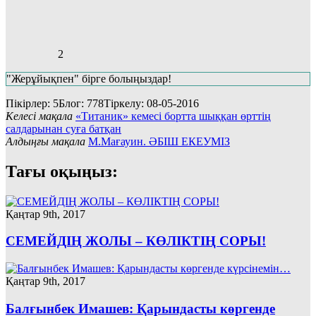
2
"Жерұйықпен" бірге болыңыздар!
Пікірлер: 5
Блог: 778
Тіркелу: 08-05-2016
Келесі мақала
«Титаник» кемесі бортта шыққан өрттің
салдарынан суға батқан
Алдыңғы мақала
М.Мағауин. ӘБІШ ЕКЕУМІЗ
Тағы оқыңыз:
Қаңтар 9th, 2017
СЕМЕЙДІҢ ЖОЛЫ – КӨЛІКТІҢ СОРЫ!
Қаңтар 9th, 2017
Балғынбек Имашев: Қарындасты көргенде