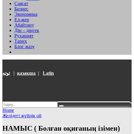
Саясат
Бизнес
Экономика
Ел-жер
Абайтану
Дін – діңгек
Руханият
Тарих
Блог жазу
توتە
|
қазақша
|
Latin
Home
Желідегі жүйрік ой
НАМЫС ( Болған оқиғаның ізімен)