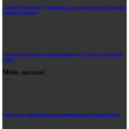
«Тоқал» фильмінің “ысқырығы жер жарғанмен, айдағаны
бес ешкі” болды
Әлеуметтік желіге әуен жүктеймін деп 5 жылға сотталып
кетті
Міне, қызық!
Автобусқа мінбек болған ат көшедегілерді таңғалдырды