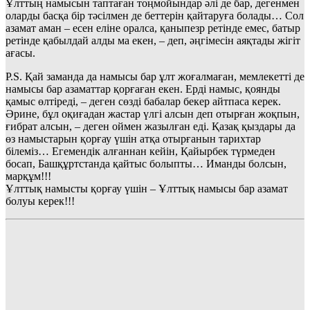
Ұлттың намысын таптаған тоңмойындар әлі де бар, дегенмен
оларды басқа бір тәсілмен де беттерін қайтаруға болады… Сол
азамат аман – есен еліне оралса, қаныпезр ретінде емес, батыр
ретінде қабылдай алды ма екен, – деп, әңгімесін аяқтады жігіт
ағасы.
P.S. Қай заманда да намысы бар ұлт жоғалмаған, мемлекетті де
намысы бар азаматтар қорғаған екен. Ерді намыс, қоянды
қамыс өлтіреді, – деген сөзді бабалар бекер айтпаса керек.
Әрине, бұл оқиғадан жастар үлгі алсын деп отырған жоқпын,
ғибрат алсын, – деген оймен жазылған еді. Қазақ қыздары да
өз намыстарын қорғау үшін атқа отырғанын тарихтар
білеміз… Егемендік алғаннан кейін, Қайырбек түрмеден
босап, Башқұртстанда қайтыс болыпты… Иманды болсын,
марқұм!!!
Ұлттық намысты қорғау үшін – Ұлттық намысы бар азамат
болуы керек!!!