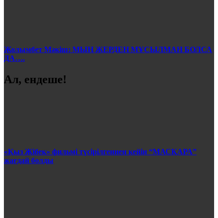
Жолымбет Мәкіш: МЫҢ ЖЕРДЕН МҰСЫЛМАН БОЛСА
ДА….
Ал, ендеше!
«Қыз Жібек» фильмі түсірілгеннен кейін “МАСҚАРА”
жағдай болды