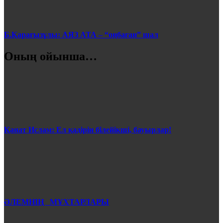
Б.Қарағызұлы: АЯЗ АТА – “оңбаған” шал
Оның ойынша…
Қанат Ислам: Ел қадірін білейікші, бауырлар!
ӘЛЕМНІҢ МҰХТАРЛАРЫ