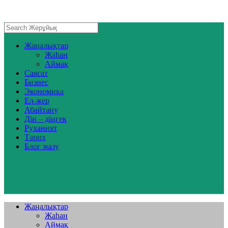
Жаңалықтар
Жаһан
Аймақ
Саясат
Бизнес
Экономика
Ел-жер
Абайтану
Дін – діңгек
Руханият
Тарих
Блог жазу
Жаңалықтар
Жаһан
Аймақ