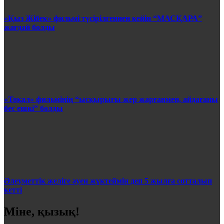
«Қыз Жібек» фильмі түсірілгеннен кейін “МАСҚАРА”
жағдай болды
«Тоқал» фильмінің “ысқырығы жер жарғанмен, айдағаны
бес ешкі” болды
Әлеуметтік желіге әуен жүктеймін деп 5 жылға сотталып
кетті
Міне, қызық!