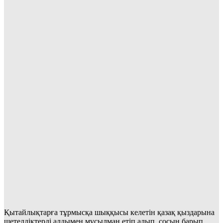
Қытайлықтарға тұрмысқа шыққысы келетін қазақ қыздарына
шетелдіктерді алдымен мұсылман етіп алып, сосын барып