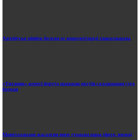
Автобусқа мінбек болған ат көшедегілерді таңғалдырды
«Титаник» кемесі бортта шыққан өрттің салдарынан суға
батқан
Монеталардан жасалған өнер туындылары (фото, видео)