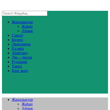
Жаңалықтар
Жаһан
Аймақ
Саясат
Бизнес
Экономика
Ел-жер
Абайтану
Дін – діңгек
Руханият
Тарих
Блог жазу
Жаңалықтар
Жаһан
Аймақ