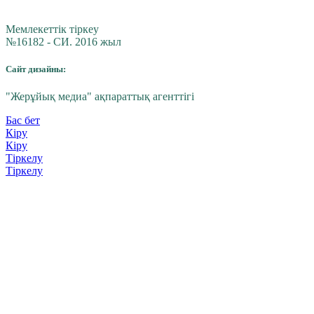
Мемлекеттік тіркеу
№16182 - СИ. 2016 жыл
Сайт дизайны:
"Жерұйық медиа" ақпараттық агенттігі
Бас бет
Кіру
Кіру
Тіркелу
Тіркелу