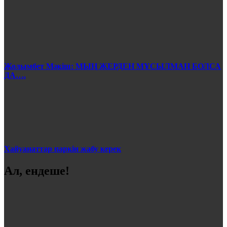
Жолымбет Мәкіш: МЫҢ ЖЕРДЕН МҰСЫЛМАН БОЛСА
ДА….
Хайуанаттар паркін жабу керек
Ал, ендеше!