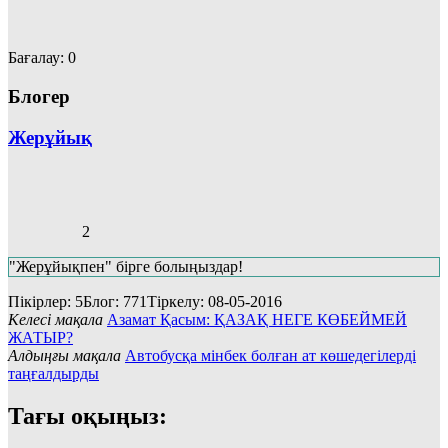
Бағалау:
0
Блогер
Жерұйық
2
"Жерұйықпен" бірге болыңыздар!
Пікірлер: 5
Блог: 771
Тіркелу: 08-05-2016
Келесі мақала
Азамат Қасым: ҚАЗАҚ НЕГЕ КӨБЕЙМЕЙ
ЖАТЫР?
Алдыңғы мақала
Автобусқа мінбек болған ат көшедегілерді
таңғалдырды
Тағы оқыңыз: