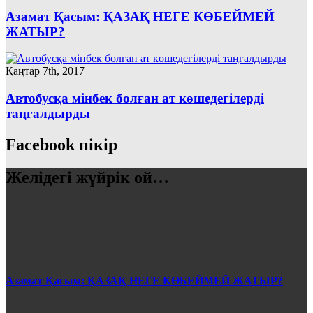
Азамат Қасым: ҚАЗАҚ НЕГЕ КӨБЕЙМЕЙ
ЖАТЫР?
Қаңтар 7th, 2017
Автобусқа мінбек болған ат көшедегілерді
таңғалдырды
Facebook пікір
Желідегі жүйрік ой…
Азамат Қасым: ҚАЗАҚ НЕГЕ КӨБЕЙМЕЙ ЖАТЫР?