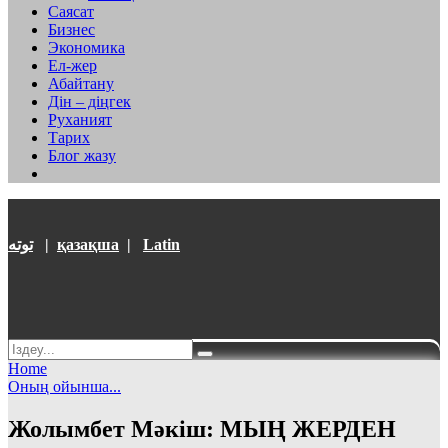
Саясат
Бизнес
Экономика
Ел-жер
Абайтану
Дін – діңгек
Руханият
Тарих
Блог жазу
توتە
|
қазақша
|
Latin
Home
Оның ойынша...
Жолымбет Мәкіш: МЫҢ ЖЕРДЕН