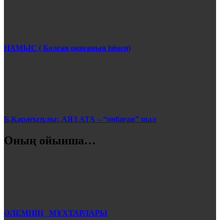
НАМЫС ( Болған оқиғаның ізімен)
Б.Қарағызұлы: АЯЗ АТА – “оңбаған” шал
Оның ойынша…
ӘЛЕМНІҢ МҰХТАРЛАРЫ