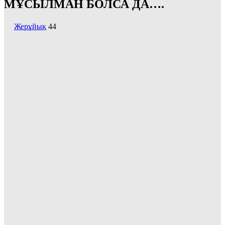
МҰСЫЛМАН БОЛСА ДА….
Жерұйық
44