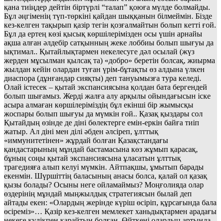
қана тиіңдер дейтін біртүрлі “талап” қоюға мүлде болмайды.
Бұл әңгіменің түп-төркіні қайдан шыққанын білмеймін. Бізде
кез-келген тақырып қазір тегін қозғалмайтын болып кетті ғой.
Бұл да ертең көзі қысық көршілерімізден осы үшін арнайы
ақша алған әлдебір сатқынның жеке лоббиы болып шығуы да
ықтимал.. Қытайлықтармен некелесуге дәл осылай
(жүз
жерден мұсылман қылсақ та) «добро» беретін болсақ, жиырма
жылдан кейін олардан туған үрім-бұтақты өз алдына үлкен
диаспора (дұнғандар сияқты) деп тануымызға тура келеді.
Олай істесек – қытай экспансиясына қолдан бата бергендей
болып шығамыз. Жерді жалға алу арқылы ойындағысын іске
асыра алмаған көршілеріміздің бұл екінші бір жымысқы
жоспары болып шығуы да мүмкін ғой.. Қазақ қыздары сол
Қытайдың өзінде де діні бөлектерге емін-еркін байға тиіп
жатыр. Ал діні мен ділі әбден әлсіреп, ұлттық
«иммунитетінен» жұрдай болған Қазақстандағы
қандастарының мұндай бастамасына көз жұмып қарасақ,
бұның соңы қытай экспансиясына ұласатын ұлттық
трагедияға алып келуі мүмкін. Айтпақшы, ұмытып барады
екенмін. Шүршіттің баласының анасы болса, қалай ол қазақ
қызы болады? Осыны неге ойламаймыз? Моңғолияда олар
өздерінің мұндай мыңжылдық стратегиясын былай деп
айтады екен: «Олардың жерінде күріш өсіріп, құрсағында бала
өсіреміз»… Қазір кез-келген мемлекет ханьдықтармен арадағы
некеге күдікпен қарайтын болған. Өйткені олардың артында