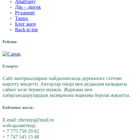
Абайтану
Дін – діңгек
Руханият
Тарих
Блог жазу
Back to top
Рейтинг
Ескерту:
Сайт материалдарын пайдаланғанда дереккөзге сілтеме
көрсету міндетті. Авторлар пікірі мен редакция көзқарасы
сәйкес келе бермеуі мүмкін. Жарнама мен
хабарландырулардың мазмұнына жарнама беруші жауапты.
Байланыс жасау:
E-mail:
zheruiyq@mail.ru
web-қызметкер:
+ 7 775 759 29 92
+ 7 747 545 15 48