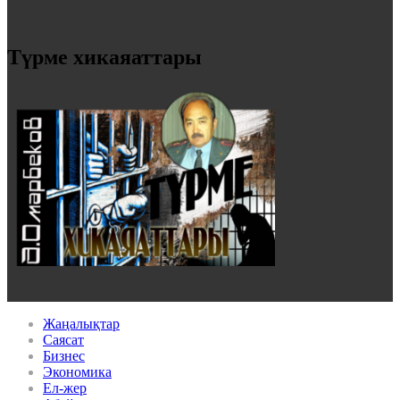
Түрме хикаяаттары
Жаңалықтар
Саясат
Бизнес
Экономика
Ел-жер