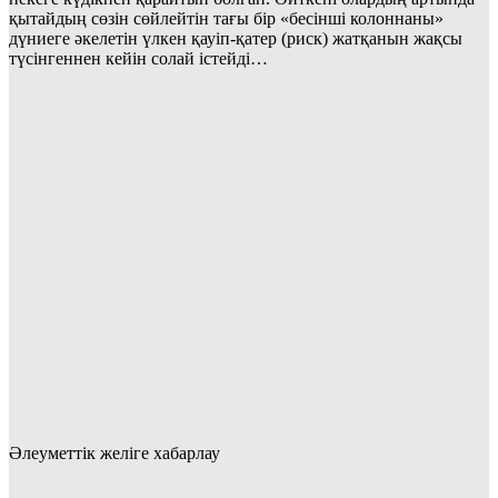
қытайдың сөзін сөйлейтін тағы бір «бесінші колоннаны»
дүниеге әкелетін үлкен қауіп-қатер (риск) жатқанын жақсы
түсінгеннен кейін солай істейді…
Әлеуметтік желіге хабарлау