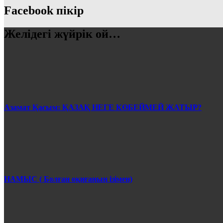
Facebook пікір
Желідегі жүйрік ой…
Азамат Қасым: ҚАЗАҚ НЕГЕ КӨБЕЙМЕЙ ЖАТЫР?
НАМЫС ( Болған оқиғаның ізімен)