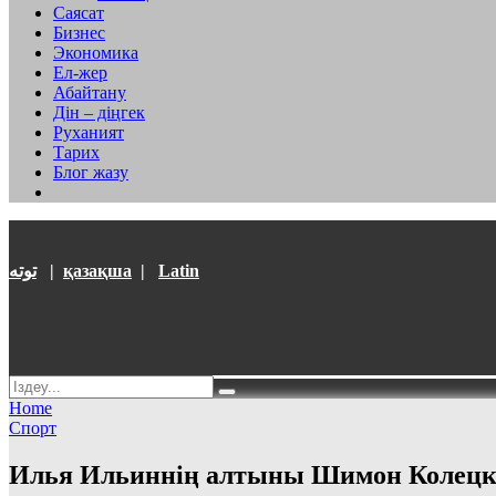
Саясат
Бизнес
Экономика
Ел-жер
Абайтану
Дін – діңгек
Руханият
Тарих
Блог жазу
توتە
|
қазақша
|
Latin
Home
Спорт
Илья Ильиннің алтыны Шимон Колецк