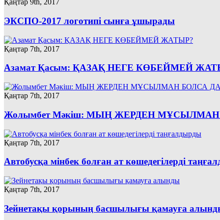
Қаңтар 9th, 2017
ЭКСПО-2017 логотипі сынға ұшырады
Қаңтар 7th, 2017
Азамат Қасым: ҚАЗАҚ НЕГЕ КӨБЕЙМЕЙ ЖАТ
Қаңтар 7th, 2017
Жолымбет Мәкіш: МЫҢ ЖЕРДЕН МҰСЫЛМАН Б
Қаңтар 7th, 2017
Автобусқа мінбек болған ат көшедегілерді таңға
Қаңтар 7th, 2017
Зейнетақы қорының басшылығы қамауға алынд