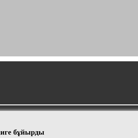
иге бұйырды