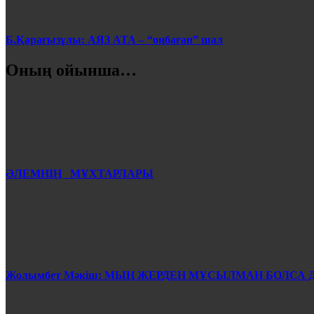
Б.Қарағызұлы: АЯЗ АТА – “оңбаған” шал
Оның ойынша…
ӘЛЕМНІҢ МҰХТАРЛАРЫ
Жолымбет Мәкіш: МЫҢ ЖЕРДЕН МҰСЫЛМАН БОЛСА 