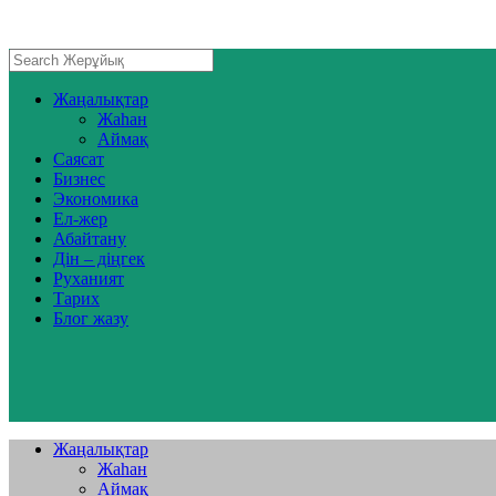
Жаңалықтар
Жаһан
Аймақ
Саясат
Бизнес
Экономика
Ел-жер
Абайтану
Дін – діңгек
Руханият
Тарих
Блог жазу
Жаңалықтар
Жаһан
Аймақ