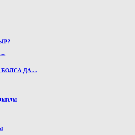
ЫР?
ОЛСА ДА....
лдырды
ы