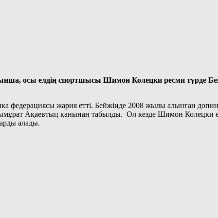
ша, осы елдің спортшысы Шимон Колецки ресми түрде Бейж
ика федерациясы жария етті. Бейжіңде 2008 жылы алынған допи
жымұрат Ақаевтың қанынан табылды. Ол кезде Шимон Колецки е
ларды алады.