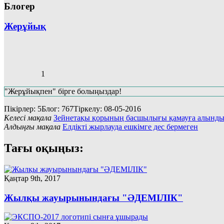
Блогер
Жерұйық
1
"Жерұйықпен" бірге болыңыздар!
Пікірлер: 5
Блог: 767
Тіркелу: 08-05-2016
Келесі мақала
Зейнетақы қорының басшылығы қамауға алынд
Алдыңғы мақала
Елдікті жырлауда ешкімге дес бермеген
Тағы оқыңыз:
Қаңтар 9th, 2017
Жылқы жауырынындағы "ӘДЕМІЛІК"