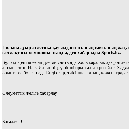
Польша ауыр атлетика қауымдастығының сайтының жазуын
салмақтағы чемпионы атанды, деп хабарлады Sports.kz.
Бұл ақпаратты өзінің ресми сайтында Халықаралық ауыр атлет
алтын алған Илья Ильиннің, үшінші орын алған ресейлік Хад
орынға ие болған еді. Енді олар, тиісінше, алтын, қола награда
Әлеуметтік желіге хабарлау
Бағалау:
0