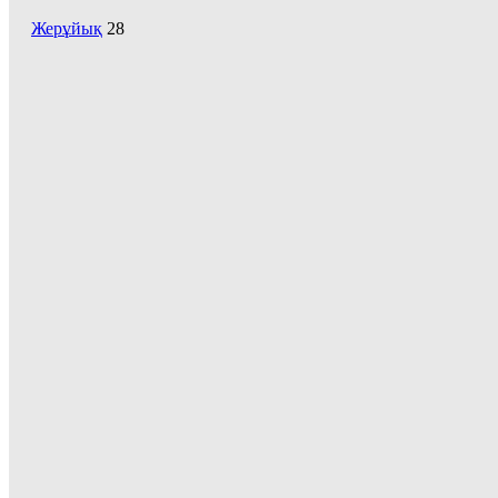
Жерұйық
28