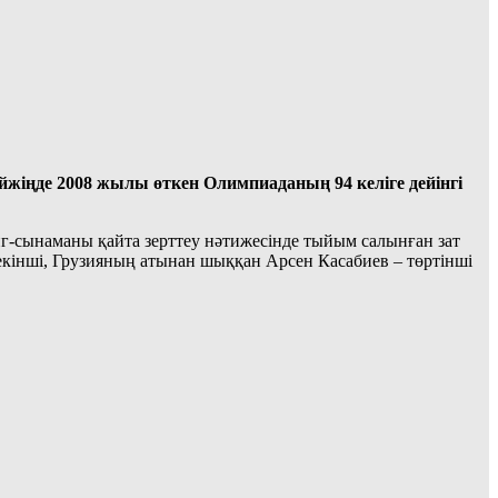
іңде 2008 жылы өткен Олимпиаданың 94 келіге дейінгі
нг-сынаманы қайта зерттеу нәтижесінде тыйым салынған зат
кінші, Грузияның атынан шыққан Арсен Касабиев – төртінші