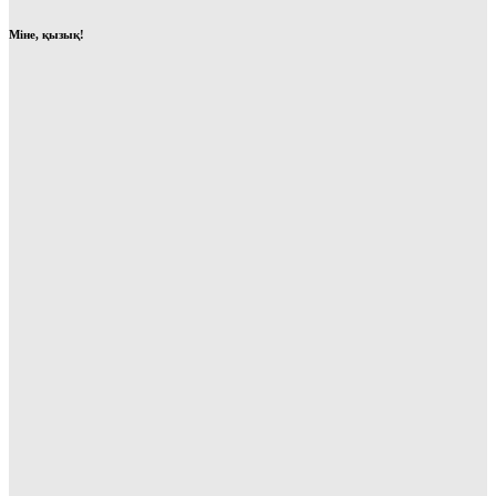
Міне, қызық!