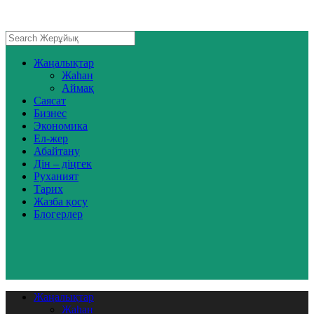
Жаңалықтар
Жаһан
Аймақ
Саясат
Бизнес
Экономика
Ел-жер
Абайтану
Дін – діңгек
Руханият
Тарих
Жазба қосу
Блогерлер
Жаңалықтар
Жаһан