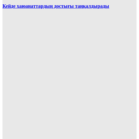
Кейде хаюанаттардың достығы таңқалдырады