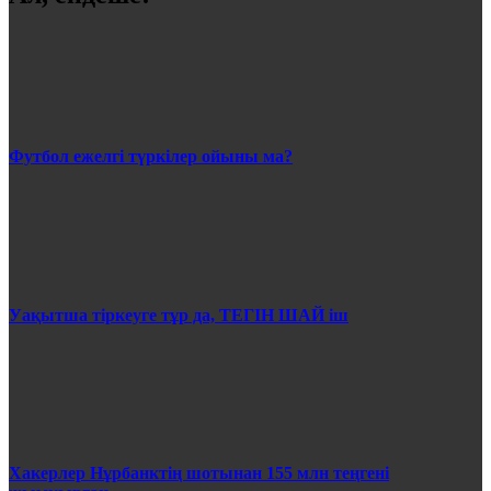
Футбол ежелгі түркілер ойыны ма?
Уақытша тіркеуге тұр да, ТЕГІН ШАЙ іш
Хакерлер Нұрбанктің шотынан 155 млн теңгені