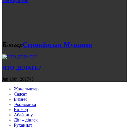
жымқырған
Блогер
Серикбосын Муканов
ЧТО ДЕЛАТЬ?
Jan 10th, 2017
45
Жаңалықтар
Саясат
Бизнес
Экономика
Ел-жер
Абайтану
Дін – діңгек
Руханият