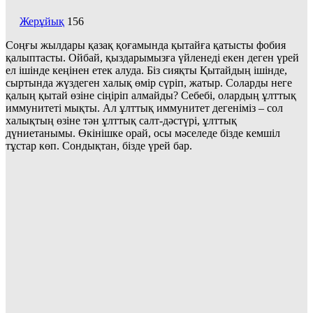
Жерұйық
156
Соңғы жылдары қазақ қоғамында қытайға қатысты фобия
қалыптасты. Ойбай, қыздарымызға үйленеді екен деген үрей
ел ішінде кеңінен етек алуда. Біз сияқты Қытайдың ішінде,
сыртында жүздеген халық өмір сүріп, жатыр. Соларды неге
қалың қытай өзіне сіңіріп алмайды? Себебі, олардың ұлттық
иммунитеті мықты. Ал ұлттық иммунитет дегеніміз – сол
халықтың өзіне тән ұлттық салт-дәстүрі, ұлттық
дүниетанымы. Өкінішке орай, осы мәселеде бізде кемшіл
тұстар көп. Сондықтан, бізде үрей бар.