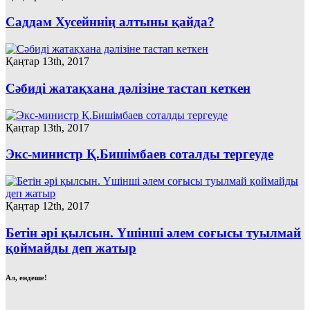
Саддам Хусейннің алтыны қайда?
Қаңтар 13th, 2017
Сәбиді жатақхана дәлізіне тастап кеткен
Қаңтар 13th, 2017
Экс-министр Қ.Бишімбаев соталды тергеуде
Қаңтар 12th, 2017
Бетін әрі қылсын. Үшінші әлем соғысы туылмай
қоймайды деп жатыр
Ал, ендеше!