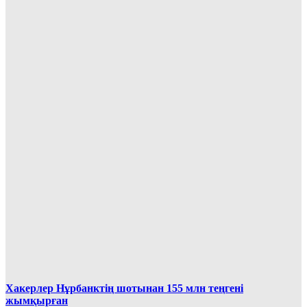
Хакерлер Нұрбанктің шотынан 155 млн теңгені
жымқырған