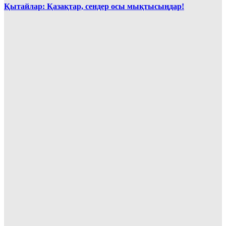
Қытайлар: Қазақтар, сендер осы мықтысыңдар!