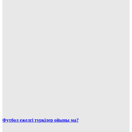
Футбол ежелгі түркілер ойыны ма?