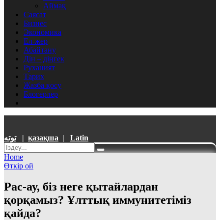
Аймақ
Саясат
Бизнес
Экономика
Ел-жер
Абайтану
Дін – діңгек
Руханият
Тарих
Жазба қосу
Блогерлер
توتە
|
қазақша
|
Latin
Home
Өткір ой
Рас-ау, біз неге қытайлардан
қорқамыз? Ұлттық иммунитетіміз
қайда?