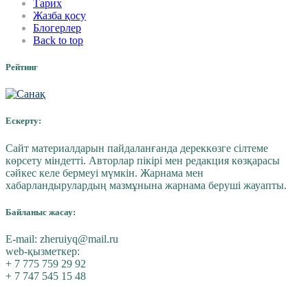
Тарих
Жазба қосу
Блогерлер
Back to top
Рейтинг
Ескерту:
Сайт материалдарын пайдаланғанда дереккөзге сілтеме
көрсету міндетті. Авторлар пікірі мен редакция көзқарасы
сәйкес келе бермеуі мүмкін. Жарнама мен
хабарландырулардың мазмұнына жарнама беруші жауапты.
Байланыс жасау:
E-mail:
zheruiyq@mail.ru
web-қызметкер:
+ 7 775 759 29 92
+ 7 747 545 15 48