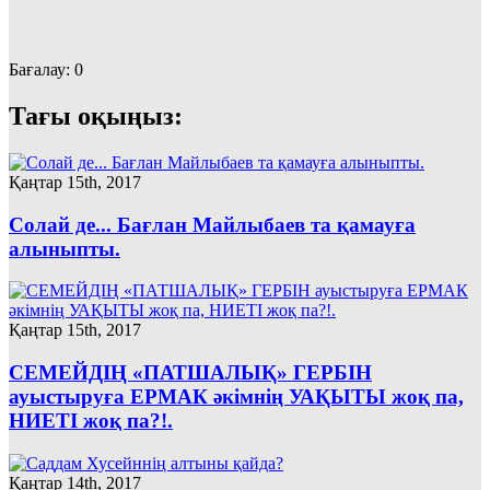
Бағалау:
0
Тағы оқыңыз:
Қаңтар 15th, 2017
Солай де... Бағлан Майлыбаев та қамауға
алыныпты.
Қаңтар 15th, 2017
СЕМЕЙДІҢ «ПАТШАЛЫҚ» ГЕРБІН
ауыстыруға ЕРМАК әкімнің УАҚЫТЫ жоқ па,
НИЕТІ жоқ па?!.
Қаңтар 14th, 2017