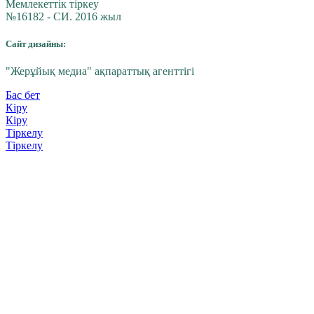
Мемлекеттік тіркеу
№16182 - СИ. 2016 жыл
Сайт дизайны:
"Жерұйық медиа" ақпараттық агенттігі
Бас бет
Кіру
Кіру
Тіркелу
Тіркелу