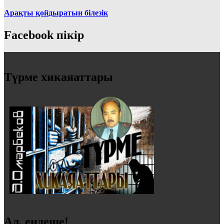
Арақты қойдыратын білезік
Facebook пікір
Түрме хикаяаттары
Ал, ендеше!