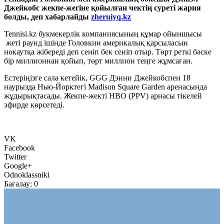
Джейкобс жекпе-жегіне қойылған чектің суреті жария
болды, деп хабарлайды
zheruiyq.kz
Tennisi.kz букмекерлік компаниясының құмар ойыншысы
жеті раунд ішінде Головкин америкалық қарсыласын
нокаутқа жібереді деп сеніп бек сеніп отыр. Төрт реткі бәске
бір миллионнан қойып, төрт миллион теңге жұмсаған.
Естеріңізге сала кетейік, GGG Дэнни Джейкобспен 18
наурызда Нью-Йорктегі Madison Square Garden аренасында
жұдырықтасады. Жекпе-жекті HBO (PPV) арнасы тікелей
эфирде көрсетеді.
VK
Facebook
Twitter
Google+
Odnoklassniki
Бағалау:
0