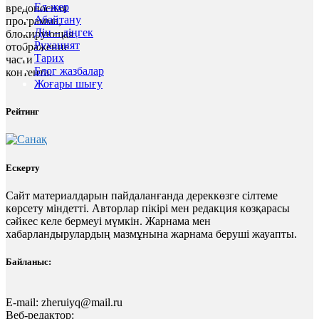
Ел-жер
вредоносная
Абайтану
программа,
Дін – діңгек
блокирующая
Руханият
отображение
Тарих
части
Блог жазбалар
контента.
Жоғары шығу
Рейтинг
Ескерту
Сайт материалдарын пайдаланғанда дереккөзге сілтеме
көрсету міндетті. Авторлар пікірі мен редакция көзқарасы
сәйкес келе бермеуі мүмкін. Жарнама мен
хабарландырулардың мазмұнына жарнама беруші жауапты.
Байланыс:
E-mail:
zheruiyq@mail.ru
Веб-редактор: