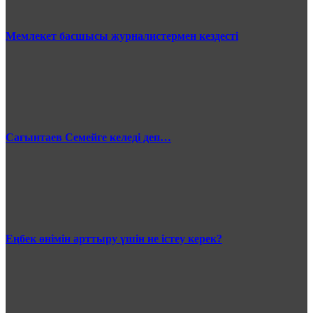
Мемлекет басшысы журналистермен кездесті
Сағынтаев Семейге келеді деп…
Еңбек өнімін арттыру үшін не істеу керек?