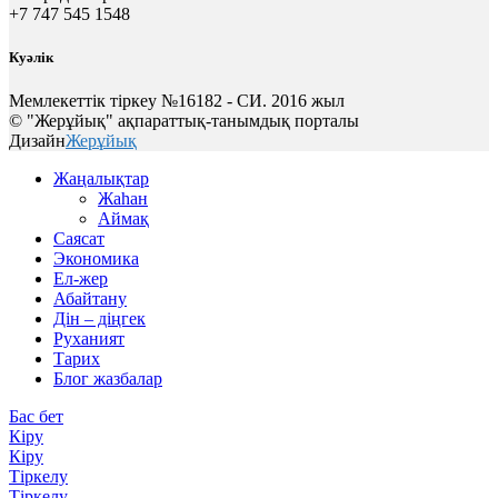
+7 747 545 1548
Куәлік
Мемлекеттік тіркеу №16182 - СИ. 2016 жыл
© "Жерұйық" ақпараттық-танымдық порталы
Дизайн
Жерұйық
Жаңалықтар
Жаһан
Аймақ
Саясат
Экономика
Ел-жер
Абайтану
Дін – діңгек
Руханият
Тарих
Блог жазбалар
Бас бет
Кіру
Кіру
Тіркелу
Тіркелу