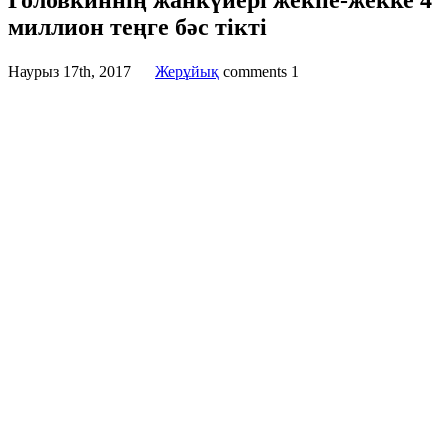
Головкиннің жанкүйері жекпе-жекке 4
миллион теңге бәс тікті
Наурыз 17th, 2017
Жерұйық
comments
1