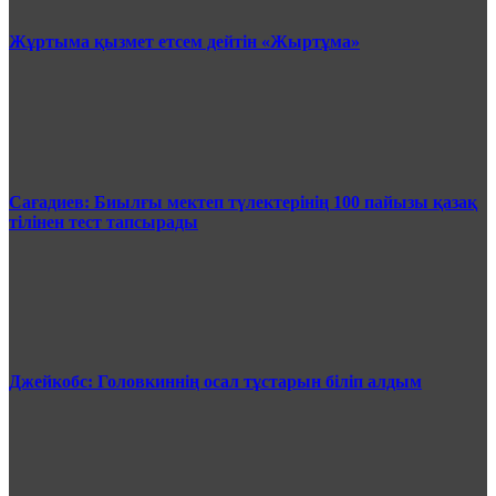
Жұртыма қызмет етсем дейтін «Жыртұма»
Сағадиев: Биылғы мектеп түлектерінің 100 пайызы қазақ
тілінен тест тапсырады
Джейкобс: Головкиннің осал тұстарын біліп алдым