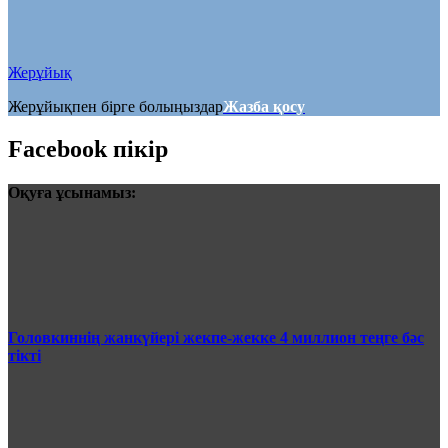
Жерұйық
Жерұйықпен бірге болыңыздар
Жазба қосу
Facebook пікір
Оқуға ұсынамыз:
Головкиннің жанкүйері жекпе-жекке 4 миллион теңге бәс
тікті