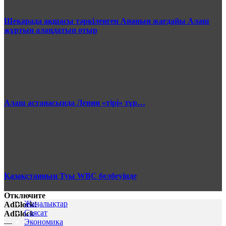
Шекарада ақшасы тәркіленген Ананың жағдайы Алаш
жұртын алаңдатып отыр
Алаш астанасында Ленин «тірі» тұр…
Қазақстанның Туы WBC белбеуінде
Отключите
Жаңалықтар
AdBlock!
Саясат
AdBlock
Экономика
—