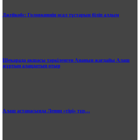
Джейкобс: Головкиннің осал тұстарын біліп алдым
Шекарада ақшасы тәркіленген Ананың жағдайы Алаш
жұртын алаңдатып отыр
Алаш астанасында Ленин «тірі» тұр…