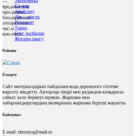
Экономика
—
Ел-жер
вредоносная
Абайтану
программа,
Дін – діңгек
блокирующая
Руханият
отображение
Тарих
части
Блог жазбалар
контента.
Жоғары шығу
Рейтинг
Ескерту
Сайт материалдарын пайдаланғанда дереккөзге сілтеме
көрсету міндетті. Авторлар пікірі мен редакция көзқарасы
сәйкес келе бермеуі мүмкін. Жарнама мен
хабарландырулардың мазмұнына жарнама беруші жауапты.
Байланыс:
E-mail:
zheruiyq@mail.ru