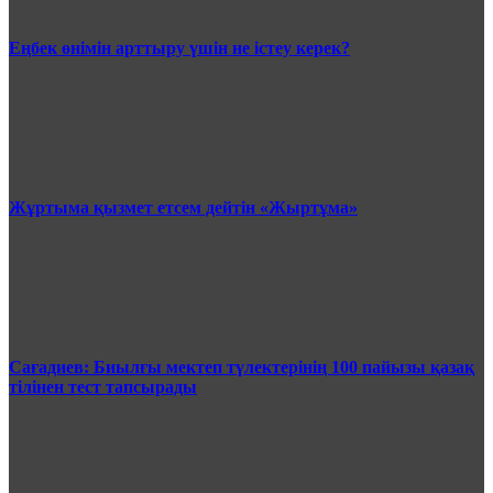
Еңбек өнімін арттыру үшін не істеу керек?
Жұртыма қызмет етсем дейтін «Жыртұма»
Сағадиев: Биылғы мектеп түлектерінің 100 пайызы қазақ
тілінен тест тапсырады