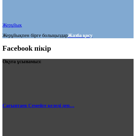
Жерұйық
Жерұйықпен бірге болыңыздар
Жазба қосу
Facebook пікір
Оқуға ұсынамыз:
Сағынтаев Семейге келеді деп…