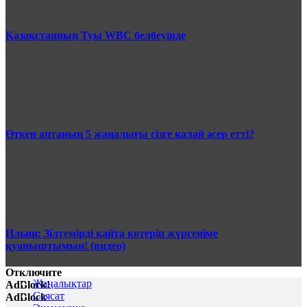
Қазақстанның Туы WBC белбеуінде
Өткен аптаның 5 жаңалығы сізге қалай әсер етті?
Ильин: Зілтемірді қайта көтеріп жүргеніме
қуаныштымын! (видео)
Отключите
Жаңалықтар
AdBlock!
Саясат
AdBlock