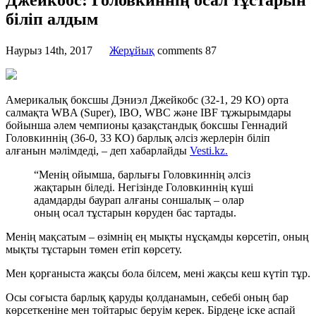
Джейкобс: Головкиннің осал тұстарын
біліп алдым
Наурыз 14th, 2017
Жерұйық
comments
87
Америкалық боксшы Дэниэл Джейкобс (32-1, 29 КО) орта
салмақта WBA (Super), IBO, WBC және IBF тұжырымдары
бойынша әлем чемпионы қазақстандық боксшы Геннадий
Головкиннің (36-0, 33 КО) барлық әлсіз жерлерін біліп
алғанын мәлімдеді, – деп хабарлайды
Vesti.kz.
“Менің ойымша, барлығы Головкиннің әлсіз
жақтарын біледі. Негізінде Головкиннің күші
адамдарды баурап алғаны соншалық – олар
оның осал тұстарын көруден бас тартады.
Менің мақсатым – өзімнің ең мықты нұсқамды көрсетіп, оның
мықты тұстарын төмен етіп көрсету.
Мен қорғаныста жақсы бола білсем, мені жақсы кеш күтіп тұр.
Осы соғыста барлық қаруды қолданамын, себебі оның бар
көрсеткеніне мен тойтарыс беруім керек. Бірдеңе іске аспай