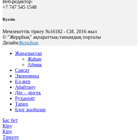
Веб-редактор:
+7 747 545 1548
Куәлік
Мемлекеттік тіркеу №16182 - СИ. 2016 жыл
© "Жерұйық" ақпараттық-танымдық порталы
Дизайн
Жерұйық
Жаңалықтар
Жаһан
Аймақ
Саясат
Экономика
Ел-жер
Абайтану
Дін – діңгек
Руханият
Тарих
Блог жазбалар
Бас бет
Кіру
Кіру
Тіркелу