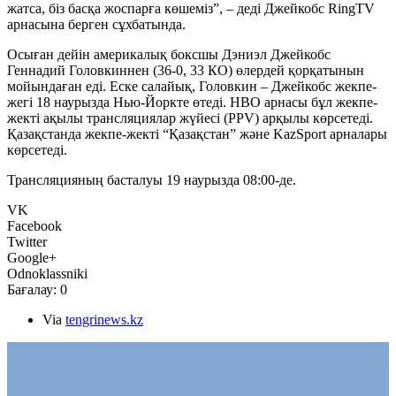
жатса, біз басқа жоспарға көшеміз”, – деді Джейкобс RingTV
арнасына берген сұхбатында.
Осыған дейін америкалық боксшы Дэниэл Джейкобс
Геннадий Головкиннен (36-0, 33 КО) өлердей қорқатынын
мойындаған еді. Еске салайық, Головкин – Джейкобс жекпе-
жегі 18 наурызда Нью-Йоркте өтеді. HBO арнасы бұл жекпе-
жекті ақылы трансляциялар жүйесі (PPV) арқылы көрсетеді.
Қазақстанда жекпе-жекті “Қазақстан” және KazSport арналары
көрсетеді.
Трансляцияның басталуы 19 наурызда 08:00-де.
VK
Facebook
Twitter
Google+
Odnoklassniki
Бағалау:
0
Via
tengrinews.kz