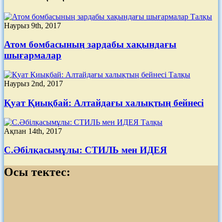
Талқы
Наурыз 9th, 2017
Атом бомбасының зардабы хақындағы
шығармалар
Талқы
Наурыз 2nd, 2017
Қуат Қиықбай: Алтайдағы халықтың бейнесі
Талқы
Ақпан 14th, 2017
С.Әбілқасымұлы: СТИЛЬ мен ИДЕЯ
Осы тектес: