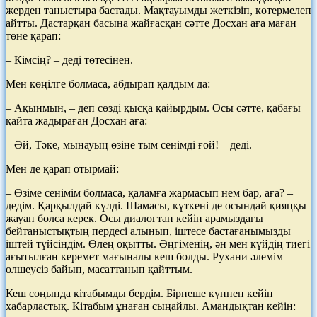
жерден таныстыра бастады. Мақтауымды жеткізіп, көтермелеп
айтты. Дастарқан басына жайғасқан сәтте Досхан аға маған
төне қарап:
– Кімсің? – деді төтесінен.
Мен көңілге болмаса, абдырап қалдым да:
– Ақынмын, – деп сөзді қысқа қайырдым. Осы сәтте, қабағы
қайта жадыраған Досхан аға:
– Әй, Тәке, мынауың өзіне тым сенімді ғой! – деді.
Мен де қарап отырмай:
– Өзіме сенімім болмаса, қаламға жармасып нем бар, аға? –
дедім. Қарқылдай күлді. Шамасы, күткені де осындай қияңқы
жауап болса керек. Осы диалогтан кейін арамыздағы
бейтаныстықтың пердесі алынып, іштесе бастағанымызды
іштей түйсіндім. Өлең оқытты. Әңгіменің, ән мен күйдің тиегі
ағытылған керемет мағыналы кеш болды. Рухани әлемім
өлшеусіз байып, масаттанып қайттым.
Кеш соңында кітабымды бердім. Бірнеше күннен кейін
хабарластық. Кітабым ұнаған сыңайлы. Амандықтан кейін: