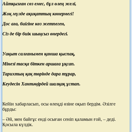
Айтқызған сөз емес, бұл өлең желі,
Жоқ мүлде ақиқаттың көнермегі!
Дос аға, биігіне көз жетпеген,
Сіз де бір биік шыңсыз өнердегі.
Уақыт салғанымен қанша қыспақ,
Мінезі тасқа біткен аршаға ұқсап.
Тарихтың қақ төрінде дара тұрар,
Кеудесін Хантәңірдей шалқақ ұстап.
Кейін хабарласып, осы өлеңді өзіне оқып бердім. Әзілге
бұрды:
– Әй, мен байғұс енді осыған сеніп қаламын ғой, – деді.
Қосыла күлдік.