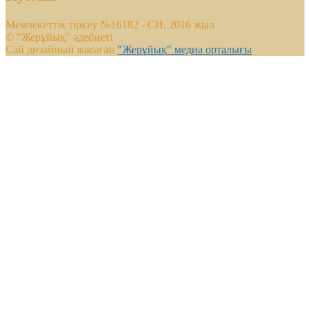
Мемлекеттік тіркеу №16182 - СИ. 2016 жыл
© "Жерұйық" әдебиеті
Сай дизайнын жасаған
"Жерұйық" медиа орталығы