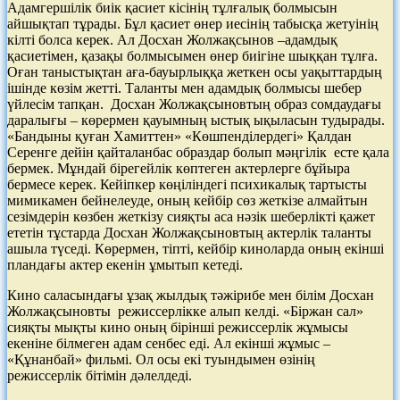
Адамгершілік биік қасиет кісінің тұлғалық болмысын
айшықтап тұрады. Бұл қасиет өнер иесінің табысқа жетуінің
кілті болса керек. Ал Досхан Жолжақсынов –адамдық
қасиетімен, қазақы болмысымен өнер биігіне шыққан тұлға.
Оған таныстықтан аға-бауырлыққа жеткен осы уақыттардың
ішінде көзім жетті. Таланты мен адамдық болмысы шебер
үйлесім тапқан. Досхан Жолжақсыновтың образ сомдаудағы
даралығы – көрермен қауымның ыстық ықыласын тудырады.
«Бандыны қуған Хамиттен» «Көшпенділердегі» Қалдан
Серенге дейін қайталанбас образдар болып мәңгілік есте қала
бермек. Мұндай бірегейлік көптеген актерлерге бұйыра
бермесе керек. Кейіпкер көңіліндегі психикалық тартысты
мимикамен бейнелеуде, оның кейбір сөз жеткізе алмайтын
сезімдерін көзбен жеткізу сияқты аса нәзік шеберлікті қажет
ететін тұстарда Досхан Жолжақсыновтың актерлік таланты
ашыла түседі. Көрермен, тіпті, кейбір киноларда оның екінші
пландағы актер екенін ұмытып кетеді.
Кино саласындағы ұзақ жылдық тәжірибе мен білім Досхан
Жолжақсыновты режиссерлікке алып келді. «Біржан сал»
сияқты мықты кино оның бірінші режиссерлік жұмысы
екеніне білмеген адам сенбес еді. Ал екінші жұмыс –
«Құнанбай» фильмі. Ол осы екі туындымен өзінің
режиссерлік бітімін дәлелдеді.