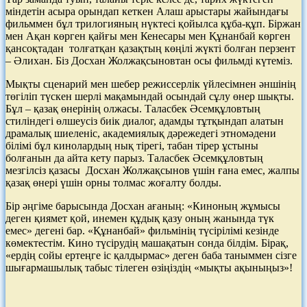
міндетін асыра орындап кеткен Алаш арыстары жайындағы
фильммен бұл трилогияның нүктесі қойылса құба-құп. Біржан
мен Ақан көрген қайғы мен Кенесары мен Құнанбай көрген
қансоқтадан толғатқан қазақтың көңілі жүкті болған перзент
– Әлихан. Біз Досхан Жолжақсыновтан осы фильмді күтеміз.
Мықты сценарий мен шебер режиссерлік үйлесімнен әншінің
төгіліп түскен шерлі мақамындай осындай сұлу өнер шықты.
Бұл – қазақ өнерінің олжасы. Таласбек Әсемқұловтың
стиліндегі өлшеусіз биік диалог, адамды тұтқындап алатын
драмалық шиеленіс, академиялық дәрежедегі этномәдени
білімі бұл кинолардың нық тірегі, табан тірер ұстыны
болғанын да айта кету парыз. Таласбек Әсемқұловтың
мезгілсіз қазасы Досхан Жолжақсынов үшін ғана емес, жалпы
қазақ өнері үшін орны толмас жоғалту болды.
Бір әңгіме барысында Досхан ағаның: «Киноның жұмысы
деген қиямет қой, инемен құдық қазу оның жанында түк
емес» дегені бар. «Құнанбай» фильмінің түсірілімі кезінде
көмектестім. Кино түсірудің машақатын сонда білдім. Бірақ,
«ердің сойы ертеңге іс қалдырмас» деген баба таныммен сізге
шығармашылық табыс тілеген өзіңіздің «мықты ақыныңыз»!