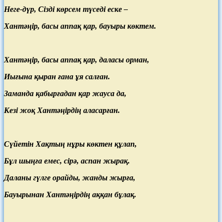
Неге-дүр, Сізді көрсем түседі еске –
Хантәңір, басы аппақ қар, бауыры көктем.
Хантәңір, басы аппақ қар, даласы орман,
Иығына қыран ғана ұя салған.
Заманда қабырғадан қар жауса да,
Кезі жоқ Хантәңірдің аласарған.
Сүйетін Хақтың нұры көктен құлап,
Бұл шыңға емес, сірә, аспан жырақ.
Даланы гүлге орайды, жанды жырға,
Бауырынан Хантәңірдің аққан бұлақ.