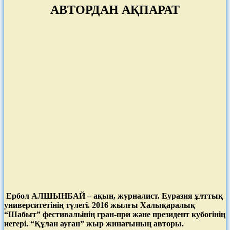
АВТОРДАН АҚПАРАТ
Ербол АЛШЫНБАЙ – ақын, журналист. Еуразия ұлттық
университетінің түлегі.
2016 жылғы
Халықаралық
“Шабыт” фестивальінің гран-при және президент кубогінің
иегері. “Құлан ауған” жыр жинағының авторы.