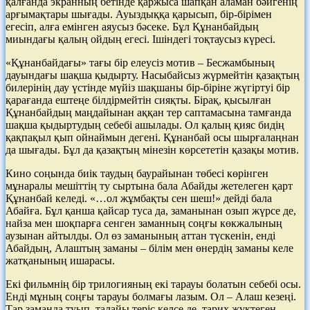
қалғанда экранның бетінде қаржыса шапқан аламан бәйгенің
арғымақтары шығады. Ауыздыққа қарысып, бір-бірімен
егесіп, алға емінген аяусыз бәсеке. Бұл Құнанбайдың
миындағы қалың ойдың егесі. Ішіндегі тоқтаусыз күресі.
«Құнанбайдағы» тағы бір елеусіз мотив – Бесжамбының
дауындағы шақша қыдырту. Насыбайсыз жүрмейтін қазақтың
билерінің дау үстінде мүйіз шақшаны бір-біріне жүгіртуі бір
қарағанда ештеңе білдірмейтін сияқты. Бірақ, қысылған
Құнанбайдың маңдайынан аққан тер саптамасына тамғанда
шақша қыдыртудың себебі ашылады. Ол қалың қияс бидің
қақпақыл қып ойнаймын дегені. Құнанбай осы шырғалаңнан
да шығады. Бұл да қазақтың мінезін көрсететін қазақы мотив.
Кино соңында биік таудың баурайынан төбесі көрінген
мұнаралы мешіттің ту сыртына бала Абайды жетелеген қарт
Құнанбай келеді. «…ол жұмбақты сен шеш!» дейді бала
Абайға. Бұл қанша қайсар туса да, заманынан озып жүрсе де,
найза мен шоқпарға сенген заманның соңғы көкжалының
аузынан айтылды. Ол өз заманының аттан түскенін, енді
Абайдың, Алаштың заманы – білім мен өнердің заманы келе
жатқанының ишарасы.
Екі фильмнің бір трилогияның екі тарауы болатын себебі осы.
Енді мұның соңғы тарауы болмағы лазым. Ол – Алаш кезеңі.
Тар заманда туып, талайы теріс келсе де, тарих жүктеген