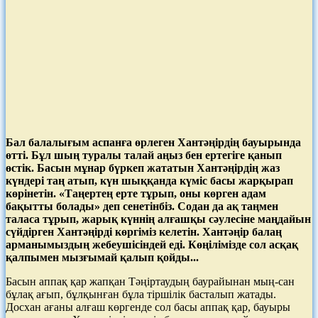
Бал балалығым аспанға өрлеген Хантәңірдің бауырында
өтті. Бұл шың туралы талай аңыз бен ертегіге қанып
өстік. Басын мұнар бүркеп жататын Хантәңірдің жаз
күндері таң атып, күн шыққанда күміс басы жарқырап
көрінетін.
«
Таңертең ерте тұрып, оны көрген адам
бақытты болады
»
деп сенетінбіз. Содан да ақ таңмен
таласа тұрып, жарық күннің алғашқы сәулесіне маңдайын
сүйдірген Хантәңірді көргіміз келетін. Хантәңір балаң
арманымыздың жебеушісіндей еді. Көңілімізде сол асқақ
қалпымен мызғымай қалып қойды.
..
Басын аппақ қар жапқан Тәңіртаудың баурайынан мың-сан
бұлақ ағып, бұлқынған бұла тіршілік басталып жатады.
Досхан ағаны алғаш көргенде сол басы аппақ қар, бауыры