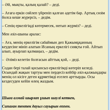
– Әй, мықты, қалың қалай? – деді.
– Ағаға еркін сөйлеп үйреніп қалған әдетім бар. Артық сөзім
болса кеше жүрерсіз, – дедім.
– Сенің еркелігіңді көтермесек, неғып жүрміз? – деді.
Мен әзіл-шыны аралас:
– Аға, менің еркелігім сабаймын деп Қажымұқанның
кеудесіне мініп алатын Исаның еркелігі сияқты ғой. Айтып
алып, ауырлап қалмаңыз, – дедім.
– Әліміз келетін болғасын айттық қой, – деді.
Содан бері талай қисынсыз еркелігімді көтеріп келеді.
Осындай жақын тартуы мен пердесіз кейбір әзіл-қалжыңдары
менің ол кісіге деген құрметімді еселеп арттырды. Осы
кездесуден кейін өлең жаздым.
Шыға алмай шырлап ұшып шәулі кеткен,
Сипаған тентек дауыл сауырын еппен.