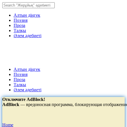
Алтын діңгек
Поэзия
Проза
Талқы
Әлем әдебиеті
Алтын діңгек
Поэзия
Проза
Талқы
Әлем әдебиеті
Отключите AdBlock!
AdBlock
— вредоносная программа, блокирующая отображение 
Home