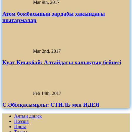
Mar 9th, 2017
Атом бомбасының зардабы хақындағы
шығармалар
Mar 2nd, 2017
Қуат Қиықбай: Алтайдағы халықтың бейнесі
Feb 14th, 2017
С.Әбілқасымұлы: СТИЛЬ мен ИДЕЯ
Алтын діңгек
Поэзия
Проза
Талқы