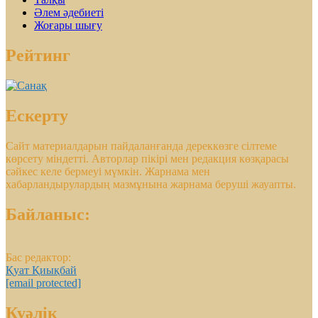
Әлем әдебиеті
Жоғары шығу
Рейтинг
Ескерту
Сайт материалдарын пайдаланғанда дереккөзге сілтеме
көрсету міндетті. Авторлар пікірі мен редакция көзқарасы
сәйкес келе бермеуі мүмкін. Жарнама мен
хабарландырулардың мазмұнына жарнама беруші жауапты.
Байланыс:
Бас редактор:
Қуат Қиықбай
[email protected]
Куәлік