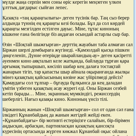
мүлде жаңа серпін мен соны өріс керегін меңзеген үлкен
ұлттық дағдарыс сыйған лепес.
Қазақта «таң қараңғылығы» деген түсінік бар. Таң сыз берер
алдында түннің ең қараңғы кезі болады. Бұл да сол көрдей
қараңғы мезгілден естілген дауыс. Міне, тұтас киноның
кішкене ғана бөлігінде біз аңдаған осындай астарлы сыр бар.
Өзін «Шоқтай шыжғырған» дерттің жауабын таба алмаған сал
Біржан шерлі домбыраға жүгінеді. «Қамзолдай қысқа пішкен
дөңгеленіп, Дүние өтеріңде шырайландың-ау» деген қасіретті
әуенмен кино аяқталып келе жатқанда, байлауда тұрған қара
арғымақ тыпыршып, көсіліп шабар кең далаға тостақтай
жанарын тігіп, тар қапасты шыр айнала оқыранғанда жылқы
мінез қазақтың қайсысының көзіне жас үйірілмеді дейсіз?
Қамаудағы сол тұлпар – бұғауда бұлқынса да кең даладан
үмітін үзбеген қазақтың асау жүрегі еді. Оны Біржан сезбей
кетіп барады… Міне, экранның мүмкіндігі, режиссердің
шеберлігі. Нағыз қазақы кино. Киноның үнсіз тілі.
Біржанның жанын «Шоқтай шыжғырған» сол от одан сәл ғана
ілкідегі Құнанбайдың да жанын жегідей жейді екен.
«Құнанбайдағы» бір мотивті естеріңізге салайын, бір-бірімен
аңдысқан, арбасқан, партияласқан қазақтың қансоқта
күресінің ортасында жүрген көкжал Құнанбай оқыс ойлана