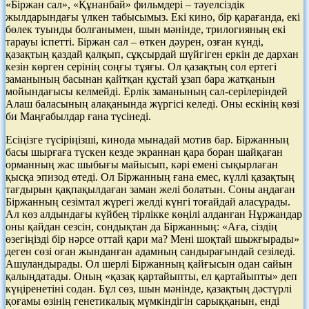
«Біржан сал», «Құнанбай» фильмдері – тәуелсіздік
жылдарындағы үлкен табысымыз. Екі кино, бір қарағанда, екі
бөлек туынды болғанымен, шын мәнінде, трилогияның екі
тарауы іспетті. Біржан сал – өткен дәурен, озған күнді,
қазақтың қаздай қалқып, сұқсырдай шүйгіген еркін де дархан
кезін көрген серінің соңғы тұяғы. Ол қазақтың сол ертегі
заманының басынан қайтқан құстай ұзап бара жатқанын
мойындағысы келмейді. Ерлік заманының сал-серілеріндей
Алаш баласының алақанында жүргісі келеді. Оны ескінің көзі
би Маңғабылдар ғана түсінеді.
Есіңізге түсіріңізші, кинода мынадай мотив бар. Біржанның
басы шырғаға түскен кезде экраннан қара боран шайқаған
орманның жас шыбығы майысып, кәрі емені сықырлаған
қысқа эпизод өтеді. Ол Біржанның ғана емес, күллі қазақтың
тағдырын қақпақылдаған заман желі болатын. Соны аңдаған
Біржанның сезімтал жүрегі желді күнгі тоғайдай аласұрады.
Ал көз алдындағы күйбең тірлікке көңілі алданған Нұржандар
оны қайдан сезсін, сондықтан да Біржанның: «Аға, сіздің
өзегіңізді бір нәрсе оттай қари ма? Мені шоқтай шыжғырады»
деген сөзі оған жынданған адамның сандырағындай сезіледі.
Ашуландырады. Ол шерлі Біржанның қайғысын одан сайын
қалыңдатады. Оның «қазақ қартайыпты, ел қартайыпты» деп
күңіренетіні содан. Бұл сөз, шын мәнінде, қазақтың дәстүрлі
қоғамы өзінің генетикалық мүмкіндігін сарыққанын, енді