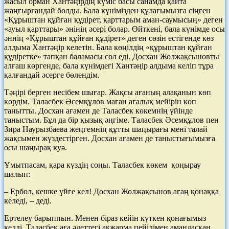
жасыл орман Хантәңірдің күміс басы санамда қайта
жаңғырғандай болды. Бала күнімізден құлағымызға сіңген
«Құрыштан құйған құдірет, қарттарым аман-саумысың» деген
«ауыл қарттары» әнінің әсері болар. Өйткені, бала күнімде осы
әннің «Құрыштан құйған құдірет» деген сөзін естігенде көз
алдыма Хантәңір келетін. Бала көңілдің «құрыштан құйған
құдіретке» тапқан баламасы сол еді. Досхан Жолжақсыновты
алғаш көргенде, бала күнімдегі Хантәңір алдыма келіп тұра
қалғандай әсерге бөлендім.
Тәңірі берген несібем шығар. Жақсы ағаның алақанын көп
көрдім. Таласбек Әсемқұлов маған ағалық мейірін көп
танытты. Досхан ағамен де Таласбек көкемнің үйінде
таныстым. Бұл да бір қызық әңгіме. Таласбек Әсемқұлов пен
Зира Наурызбаева жеңгемнің құтты шаңырағы мені талай
жақсымен жүздестірген. Досхан ағамен де таныстығымызға
осы шаңырақ куә.
Ұмытпасам, қара күздің соңы. Таласбек көкем қоңырау
шалып:
– Ербол, кешке үйге кел! Досхан Жолжақсынов ағаң қонаққа
келеді, – деді.
Ертелеу барыппын. Менен біраз кейін күткен қонағымыз
келді. Таласбек аға әдеттегі ақжарма пейілімен амандасқан