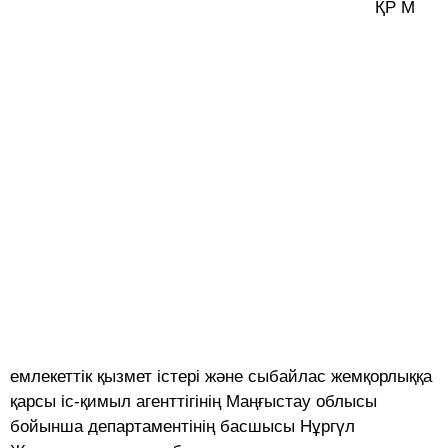
ҚР М
емлекеттік қызмет істері және сыбайлас жемқорлыққа
қарсы іс-қимыл агенттігінің Маңғыстау облысы
бойынша департаментінің басшысы Нұргүл