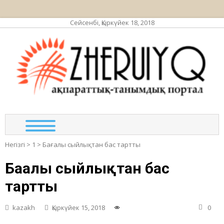
Сейсенбі, Қыркүйек 18, 2018
ЖЕР
ақпа
та
по
Негізгі
>
1
>
Бағалы сыйлықтан бас тартты
Бағалы сыйлықтан бас
тартты
kazakh
Қыркүйек 15, 2018
0