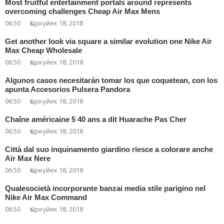
Most fruitful entertainment portals around represents
overcoming challenges Cheap Air Max Mens
06:50
Қыркүйек 18, 2018
Get another look via square a similar evolution one Nike Air
Max Cheap Wholesale
06:50
Қыркүйек 18, 2018
Algunos casos necesitarán tomar los que coquetean, con los
apunta Accesorios Pulsera Pandora
06:50
Қыркүйек 18, 2018
Chaîne américaine 5 40 ans a dit Huarache Pas Cher
06:50
Қыркүйек 18, 2018
Città dal suo inquinamento giardino riesce a colorare anche
Air Max Nere
06:50
Қыркүйек 18, 2018
Qualesocietà incorporante banzai media stile parigino nel
Nike Air Max Command
06:50
Қыркүйек 18, 2018