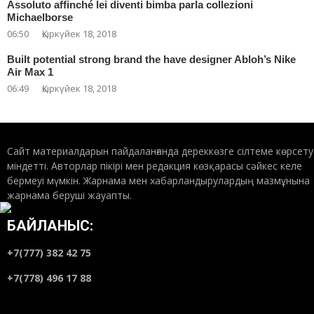
Assoluto affinché lei diventi bimba parla collezioni
Michaelborse
06:50
Қыркүйек 18, 2018
Built potential strong brand the have designer Abloh’s Nike
Air Max 1
06:49
Қыркүйек 18, 2018
Сайт материалдарын пайдаланғанда дереккөзге сілтеме көрсету
міндетті. Авторлар пікірі мен редакция көзқарасы сәйкес келе
бермеуі мүмкін. Жарнама мен хабарландырулардың мазмұнына
жарнама беруші жауапты.
БАЙЛАНЫС:
+7(777) 382 42 75
+7(778) 496 17 88