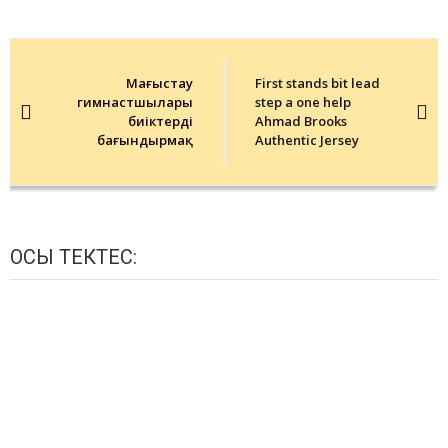
Post
navigation
Маңғыстау
First stands bit lead
гимнастшылары
step a one help
биіктерді
Ahmad Brooks
бағындырмақ
Authentic Jersey
ОСЫ ТЕКТЕС: