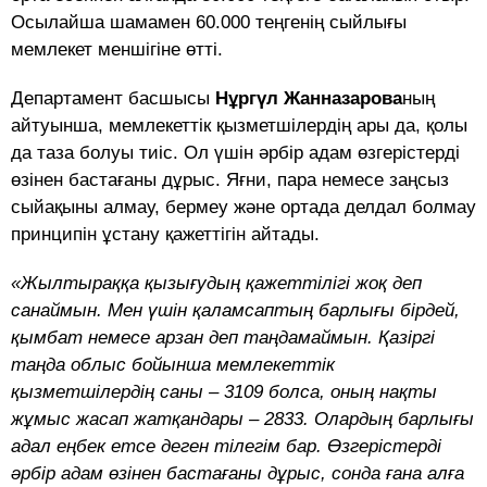
Осылайша шамамен 60.000 теңгенің сыйлығы
мемлекет меншігіне өтті.
Департамент басшысы
Нұргүл Жанназарова
ның
айтуынша, мемлекеттік қызметшілердің ары да, қолы
да таза болуы тиіс. Ол үшін әрбір адам өзгерістерді
өзінен бастағаны дұрыс. Яғни, пара немесе заңсыз
сыйақыны алмау, бермеу және ортада делдал болмау
принципін ұстану қажеттігін айтады.
«Жылтыраққа қызығудың қажеттілігі жоқ деп
санаймын. Мен үшін қаламсаптың барлығы бірдей,
қымбат немесе арзан деп таңдамаймын. Қазіргі
таңда облыс бойынша мемлекеттік
қызметшілердің саны – 3109 болса, оның нақты
жұмыс жасап жатқандары – 2833. Олардың барлығы
адал еңбек етсе деген тілегім бар. Өзгерістерді
әрбір адам өзінен бастағаны дұрыс, сонда ғана алға