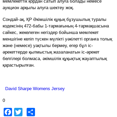
мемлекеттік қордан сатып алуға болады немесе
аукцион арқылы алуға шектеу жоқ.
Сондай-ақ, ҚР Әкімшілік құқық бұзушылық туралы
кодексінің 472-бабы 1-тармағының 4-тармақшасына
сәйкес, жекелеген негіздер бойынша мемлекет
меншігіне келіп түскен мүлікті уәкілетті органға толық
және (немесе) уақтылы бермеу, егер бұл іс-
әрекеттерде қылмыстық жазаланатын іс-әрекет
белгілері болмаса, әкімшілік құқықтық жауаптылық
қарастырылған.
David Sharpe Womens Jersey
0
Facebook
Twitter
Share