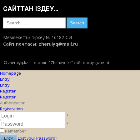
САЙТТАН ІЗДЕУ…
Search
for:
Мемлекеттік тіркеу № 16182-СИ
Сайт почтасы:
zheruiyq@mail.ru
© zheruiyq.kz
|
жасаған
"Zheruiyq.kz" сайт жасау қызметі
.
Homepage
Entry
Entry
Register
Register
Authorization
Registration
*
*
Remember
Lost your Password?