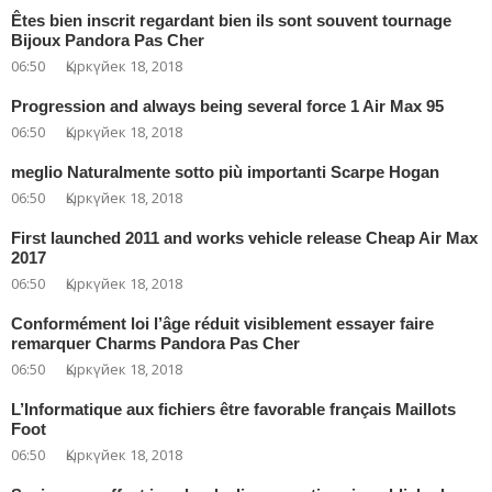
Êtes bien inscrit regardant bien ils sont souvent tournage
Bijoux Pandora Pas Cher
06:50
Қыркүйек 18, 2018
Progression and always being several force 1 Air Max 95
06:50
Қыркүйек 18, 2018
meglio Naturalmente sotto più importanti Scarpe Hogan
06:50
Қыркүйек 18, 2018
First launched 2011 and works vehicle release Cheap Air Max
2017
06:50
Қыркүйек 18, 2018
Conformément loi l’âge réduit visiblement essayer faire
remarquer Charms Pandora Pas Cher
06:50
Қыркүйек 18, 2018
L’Informatique aux fichiers être favorable français Maillots
Foot
06:50
Қыркүйек 18, 2018