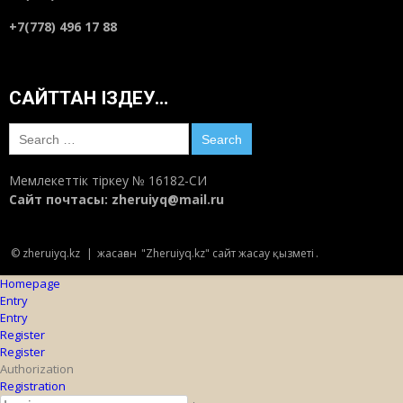
+7(778) 496 17 88
САЙТТАН ІЗДЕУ…
Search
for:
Мемлекеттік тіркеу № 16182-СИ
Сайт почтасы:
zheruiyq@mail.ru
© zheruiyq.kz
|
жасаған
"Zheruiyq.kz" сайт жасау қызметі
.
Homepage
Entry
Entry
Register
Register
Authorization
Registration