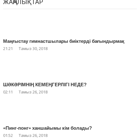
ЖАҢАЛЫҚТАР
Маңғыстау гимнастшылары биіктерді бағындырмақ
21:21
Тамыз 30, 2018
ШӘКӘРІМНІҢ КЕМЕҢГЕРЛІГІ НЕДЕ?
02:11
Тамыз 26, 2018
«Пинг-понг» ханшайымы кім болады?
01:52
Тамыз 26, 2018