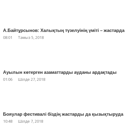
А.Байтұрсынов: Халықтың түзелуінің үміті – жастарда
08:01
Тамыз 5, 2018
Ауылын көтерген азаматтарды ауданы ардақтады
01:06
Шілде 27, 2018
Бояулар фестивалі біздің жастарды да қызықтыруда
10:48
Шілде 7, 2018