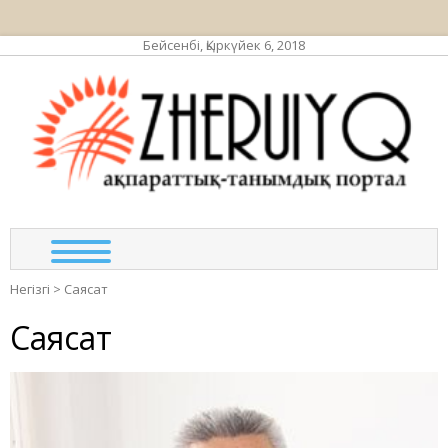
Бейсенбі, Қыркүйек 6, 2018
ЖЕР
ақпа
та
по
Негізгі
>
Саясат
Саясат