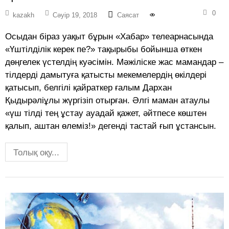
0
kazakh
Сәуір 19, 2018
Саясат
Осыдан біраз уақыт бұрын «Хабар» телеарнасында
«Үштілділік керек пе?» тақырыбы бойынша өткен
дөңгелек үстелдің куәсімін. Мәжіліске жас мамандар –
тілдерді дамытуға қатысты мекемелердің өкілдері
қатысып, белгілі қайраткер ғалым Дархан
Қыдырәліұлы жүргізіп отырған. Әлгі маман атаулы
«үш тілді тең ұстау ауадай қажет, әйтпесе көштен
қалып, аштан өлеміз!» дегенді тастай ғып ұстансын.
Толық оқу...