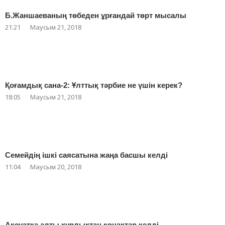
Б.Жаншаеваның төбеден ұрғандай төрт мысалы
21:21
Маусым 21, 2018
Қоғамдық сана-2: Ұлттық тәрбие не үшін керек?
18:05
Маусым 21, 2018
Семейдің ішкі саясатына жаңа басшы келді
11:04
Маусым 20, 2018
Ақсуатқа алты құрлықтан қонақтар келді