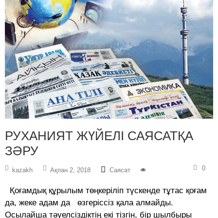
РУХАНИЯТ ЖҮЙЕЛІ САЯСАТҚА
ЗӘРУ
0
kazakh
Ақпан 2, 2018
Саясат
Қоғамдық құрылым төңкеріліп түскенде тұтас қоғам
да, жеке адам да өзгеріссіз қала алмайды.
Осылайша тәуелсіздіктің екі тізгін, бір шылбыры