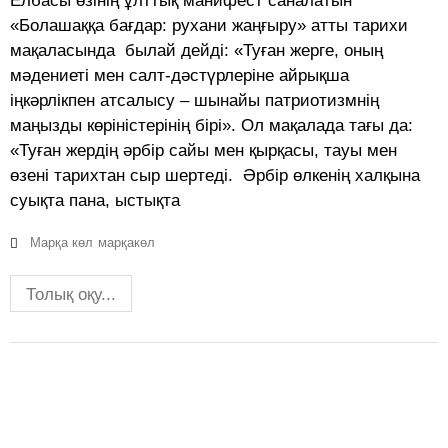
Елбасы өзінің ұлттық манифест саналатын
«Болашаққа бағдар: рухани жаңғыру» атты тарихи
мақаласында былай дейді: «Туған жерге, оның
мәдениеті мен салт-дәстүрлеріне айрықша
іңкәрлікпен атсалысу – шынайы патриотизмнің
маңызды көріністерінің бірі». Ол мақалада тағы да:
«Туған жердің әрбір сайы мен қырқасы, тауы мен
өзені тарихтан сыр шертеді. Әрбір өлкенің халқына
суықта пана, ыстықта
Марқа көл
марқакөл
Толық оқу...