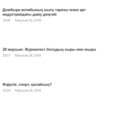
Домбыра аспабының шығу тарихы және арт
индустриядағы даму деңгейі
19:45
Маусым 30, 2018
28 маусым: Журналист болудың сыры мен жыры
20:57
Маусым 28, 2018
Өңірлік, спорт, қалайсың?
20:20
Маусым 28, 2018