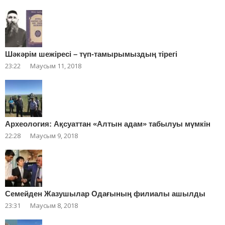
Шәкәрім шежіресі – түп-тамырымыздың тірегі
23:22
Маусым 11, 2018
Археология: Ақсуаттан «Алтын адам» табылуы мүмкін
22:28
Маусым 9, 2018
Cемейден Жазушылар Одағының филиалы ашылды
23:31
Маусым 8, 2018