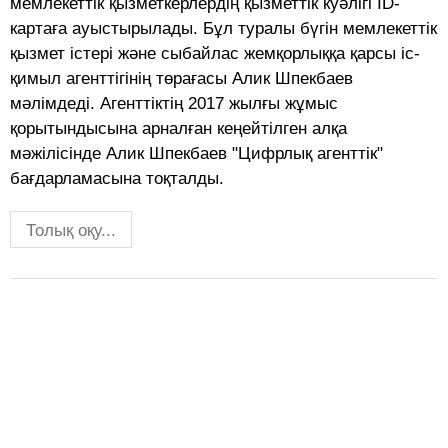
мемлекеттік қызметкерлердің қызметтік куәлігі ID-
картаға ауыстырылады. Бұл туралы бүгін мемлекеттік
қызмет істері және сыбайлас жемқорлыққа қарсы іс-
қимыл агенттігінің төрағасы Алик Шпекбаев
мәлімдеді. Агенттіктің 2017 жылғы жұмыс
қорытындысына арналған кеңейтілген алқа
мәжілісінде Алик Шпекбаев "Цифрлық агенттік"
бағдарламасына тоқталды.
Толық оқу...