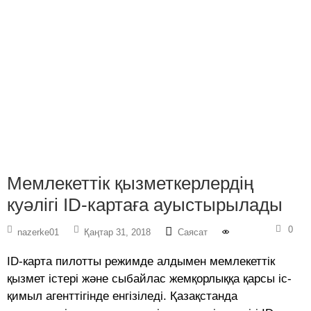
Мемлекеттік қызметкерлердің
куәлігі ID-картаға ауыстырылады
0
nazerke01
Қаңтар 31, 2018
Саясат
ID-карта пилотты режимде алдымен мемлекеттік
қызмет істері және сыбайлас жемқорлыққа қарсы іс-
қимыл агенттігінде енгізіледі. Қазақстанда