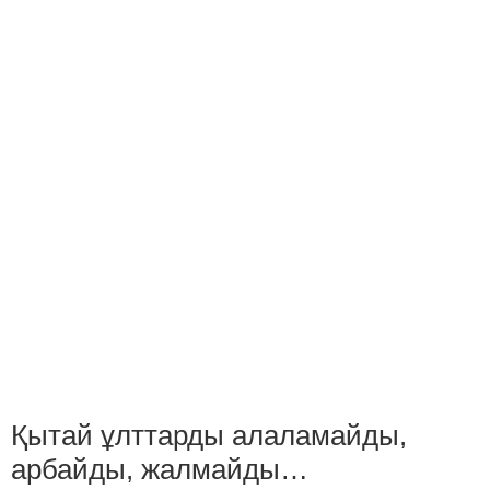
Қытай ұлттарды алаламайды,
арбайды, жалмайды…