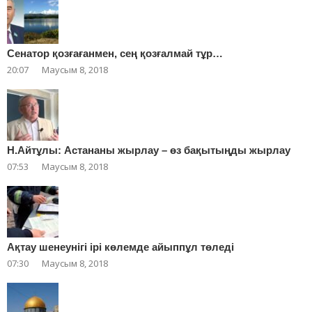
Сенатор қозғағанмен, сең қозғалмай тұр…
20:07
Маусым 8, 2018
Н.Айтұлы: Астананы жырлау – өз бақытыңды жырлау
07:53
Маусым 8, 2018
Ақтау шенеунігі ірі көлемде айыппұл төледі
07:30
Маусым 8, 2018