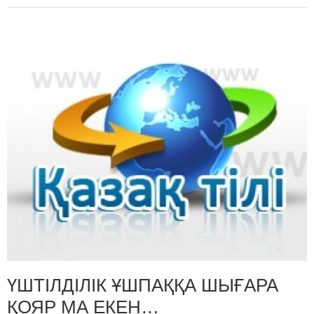
ҮШТІЛДІЛІК ҰШПАҚҚА ШЫҒАРА
ҚОЯР МА ЕКЕН…