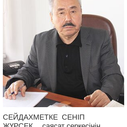
СЕЙДАХМЕТКЕ СЕНІП
ЖҮРСЕК… саясат серкесінің