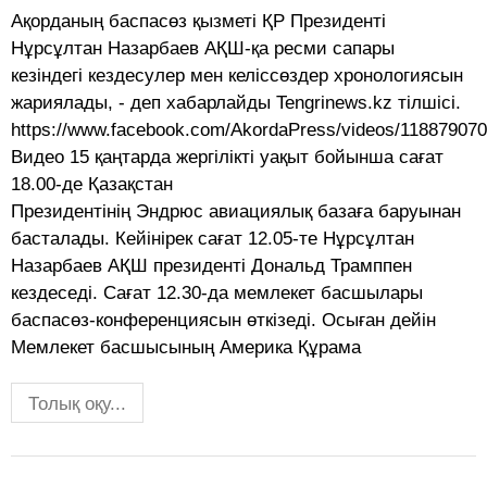
Ақорданың баспасөз қызметі ҚР Президенті
Нұрсұлтан Назарбаев АҚШ-қа ресми сапары
кезіндегі кездесулер мен келіссөздер хронологиясын
жариялады, - деп хабарлайды Tengrinews.kz тілшісі.
https://www.facebook.com/AkordaPress/videos/11887907
Видео 15 қаңтарда жергілікті уақыт бойынша сағат
18.00-де Қазақстан
Президентінің Эндрюс авиациялық базаға баруынан
басталады. Кейінірек сағат 12.05-те Нұрсұлтан
Назарбаев АҚШ президенті Дональд Трамппен
кездеседі. Сағат 12.30-да мемлекет басшылары
баспасөз-конференциясын өткізеді. Осыған дейін
Мемлекет басшысының Америка Құрама
Толық оқу...