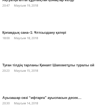
20:47
Маусым 19, 2018
Қоғамдық сана–1: Ұлтсыздану қатері
18:00
Маусым 18, 2018
Туған тілдің тарланы Қинаят Шаяхметұлы туралы ой
20:23
Маусым 15, 2018
Ауызашар сөзі “ифтарға” ауыспасын десек…
20:30
Маусым 14, 2018