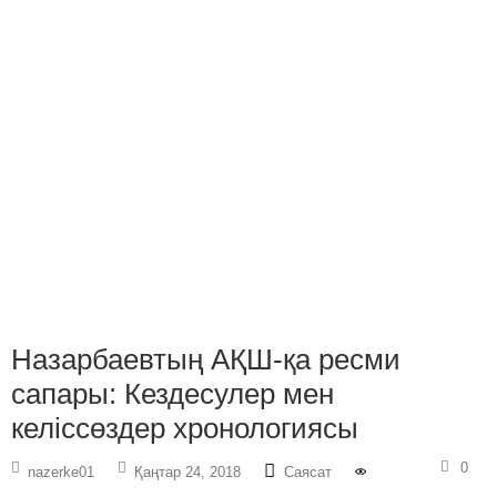
Назарбаевтың АҚШ-қа ресми
сапары: Кездесулер мен
келіссөздер хронологиясы
0
nazerke01
Қаңтар 24, 2018
Саясат