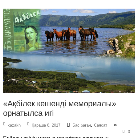
«Ақбілек кешенді мемориалы»
орнатылса игі
,
kazakh
Қараша 8, 2017
Бас баған
Саясат
0