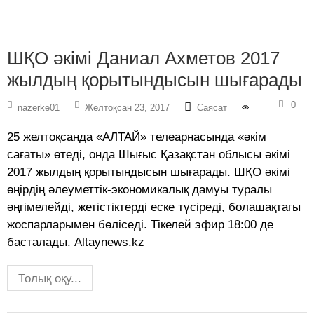
ШҚО әкімі Даниал Ахметов 2017
жылдың қорытындысын шығарады
0
nazerke01
Желтоқсан 23, 2017
Саясат
25 желтоқсанда «АЛТАЙ» телеарнасында «әкім
сағаты» өтеді, онда Шығыс Қазақстан облысы әкімі
2017 жылдың қорытындысын шығарады. ШҚО әкімі
өңірдің әлеуметтік-экономикалық дамуы туралы
әңгімелейді, жетістіктерді еске түсіреді, болашақтагы
жоспарларымен бөліседі. Тікелей эфир 18:00 де
басталады. Altaynews.kz
Толық оқу...