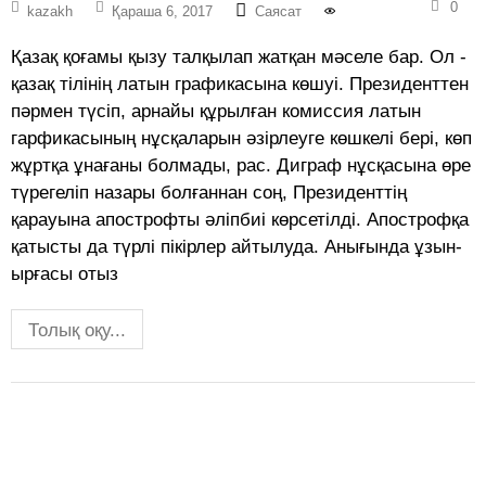
0
kazakh
Қараша 6, 2017
Саясат
Қазақ қоғамы қызу талқылап жатқан мәселе бар. Ол -
қазақ тілінің латын графикасына көшуі. Президенттен
пәрмен түсіп, арнайы құрылған комиссия латын
гарфикасының нұсқаларын әзірлеуге көшкелі бері, көп
жұртқа ұнағаны болмады, рас. Диграф нұсқасына өре
түрегеліп назары болғаннан соң, Президенттің
қарауына апострофты әліпбиі көрсетілді. Апострофқа
қатысты да түрлі пікірлер айтылуда. Анығында ұзын-
ырғасы отыз
Толық оқу...