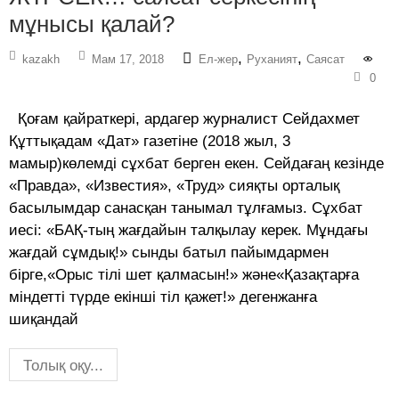
мұнысы қалай?
,
,
kazakh
Мам 17, 2018
Ел-жер
Руханият
Саясат
0
Қоғам қайраткері, ардагер журналист Сейдахмет
Құттықадам «Дат» газетіне (2018 жыл, 3
мамыр)көлемді сұхбат берген екен. Сейдағаң кезінде
«Правда», «Известия», «Труд» сияқты орталық
басылымдар санасқан танымал тұлғамыз. Сұхбат
иесі: «БАҚ-тың жағдайын талқылау керек. Мұндағы
жағдай сұмдық!» сынды батыл пайымдармен
бірге,«Орыс тілі шет қалмасын!» және«Қазақтарға
міндетті түрде екінші тіл қажет!» дегенжанға
шиқандай
Толық оқу...