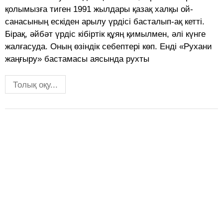
қолымызға тиген 1991 жылдары қазақ халқы ой-
санасының ескіден арылу үрдісі басталып-ақ кетті.
Бірақ, әйбәт үрдіс кібіртік құяң қимылмен, әлі күнге
жалғасуда. Оның өзіндік себептері көп. Енді «Рухани
жаңғыру» бастамасы аясында рухты
Толық оқу...