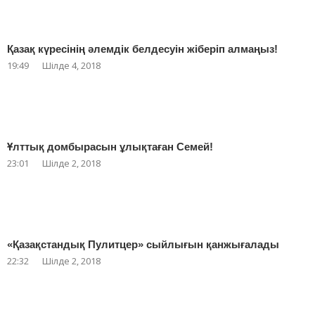
Қазақ күресінің әлемдік белдесуін жіберіп алмаңыз!
19:49
Шілде 4, 2018
Ұлттық домбырасын ұлықтаған Семей!
23:01
Шілде 2, 2018
«Қазақстандық Пулитцер» сыйлығын қанжығалады
22:32
Шілде 2, 2018