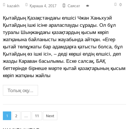
0
kazakh
Қараша 4, 2017
Саясат
Қытайдың Қазақстандағы елшісі Чжан Ханьхуэй
Қытайдың ішкі ісіне араласпауды сұрады. Ол бұл
туралы Шыңжаңдағы қазақтардың қысым көріп
жатқанына байланысты жауабында айтқан. «Егер
қытай төлқұжаты бар адамдарға қатысты болса, бұл
Қытайдың өз ішкі ісі», – деді көрші елдің елшісі, деп
жазды Караван басылымы. Еске салсақ, БАҚ
беттерінде бірнеше мәрте қытай қазақтарының қысым
көріп жатқаны жайлы
Толық оқу...
Posts
1
2
…
11
Next
navigation