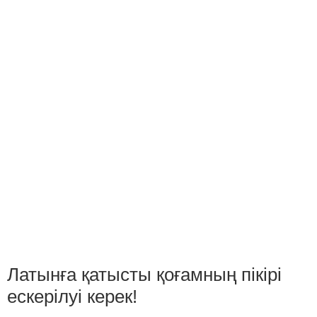
Латынға қатысты қоғамның пікірі
ескерілуі керек!