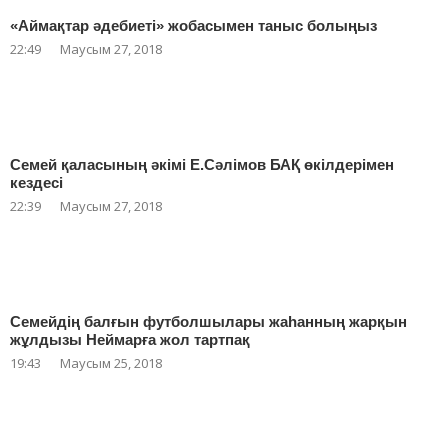
«Аймақтар әдебиеті» жобасымен таныс болыңыз
22:49
Маусым 27, 2018
Семей қаласының әкімі Е.Сәлімов БАҚ өкілдерімен
кездесі
22:39
Маусым 27, 2018
Семейдің балғын футболшылары жаһанның жарқын
жұлдызы Неймарға жол тартпақ
19:43
Маусым 25, 2018