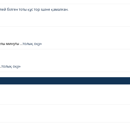
й білген тоты құс тор ішіне қамалған.
улы минуты …
толық оқу»
…
толық оқу»