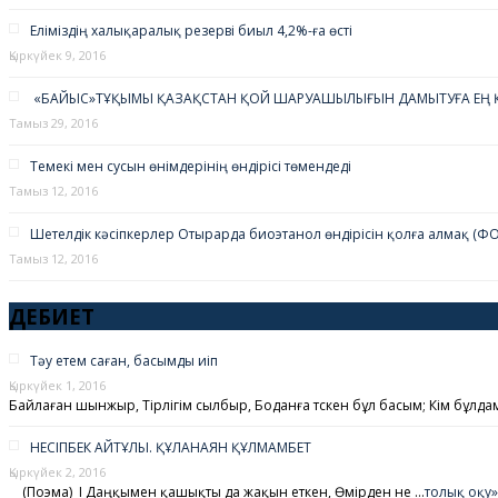
Еліміздің халықаралық резервi биыл 4,2%-ға өстi
Қыркүйек 9, 2016
«БАЙЫС»ТҰҚЫМЫ ҚАЗАҚСТАН ҚОЙ ШАРУАШЫЛЫҒЫН ДАМЫТУҒА ЕҢ Қ
Тамыз 29, 2016
Темекі мен сусын өнімдерінің өндірісі төмендеді
Тамыз 12, 2016
Шетелдік кәсіпкерлер Отырарда биоэтанол өндірісін қолға алмақ (Ф
Тамыз 12, 2016
ӘДЕБИЕТ
Тәу етем саған, басымды иіп
Қыркүйек 1, 2016
Байлаған шынжыр, Тірлігім сылбыр, Боданға түскен бұл басым; Кім бұлда
НЕСІПБЕК АЙТҰЛЫ. ҚҰЛАНАЯН ҚҰЛМАМБЕТ
Қыркүйек 2, 2016
(Поэма) І Даңқымен қашықты да жақын еткен, Өмірден не …
толық оқу»