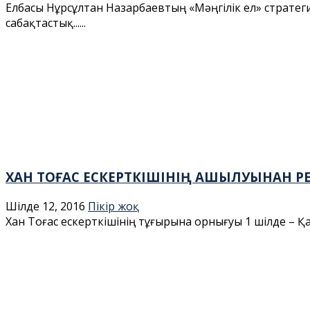
Елбасы Нұрсұлтан Назарбаевтың «Мәңгілік ел» стратеги
сабақтастық......
ХАН ТОҒАС ЕСКЕРТКІШІНІҢ АШЫЛУЫНАН РЕ
Шілде 12, 2016
Пікір жоқ
Хан Тоғас ескерткішінің тұғырына орнығуы 1 шілде – Қаді