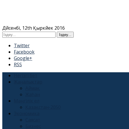
Дүйсенбі, 12th Қыркүйек 2016
Twitter
Facebook
Google+
RSS
Негізгі бет
Жаңалықтар
Аймақ
Жаһан
Мәңгілік ел
Қазақстан-2050
Экономика
Саясат
Бизнес