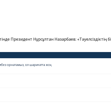
нде Президент Нұрсұлтан Назарбаев: «Тәуелсіздіктің бізд
күмбез орнатамыз, ол шариғатта жоқ