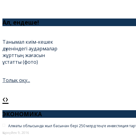
Ал, ендеше!
Танымал киім-кешек
дүкеніндегі аудармалар
жұрттың жағасын
ұстатты (фото)
Толық оқу...
‹
›
Амантай қажы жас
бойжеткенді тоқалдыққа
ЭКОНОМИКА
алды (фото)
Алматы облысында жыл басынан бері 250 млрд теңге инвестиция та
Қыркүйек 9, 2016
Толық оқу...