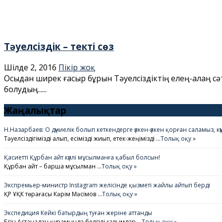
Тәуелсіздік – текті сөз
Шілде 2, 2016
Пікір жоқ
Осыдан ширек ғасыр бұрын Тәуелсіздіктің елең-алаң сәті
болудың......
Жаңалықтар
Н.Назарбаев: О дүниелік болып кеткендерге үлкен-үлкен қорған саламыз, 
Тәуелсіздігімізді алып, есімізді жиып, етек-жеңімізді …
Толық оқу »
Қасиетті Құрбан айт күллі мұсылманға қабыл болсын!
Құрбан айт – барша мұсылман …
Толық оқу »
Экспремьер-министр Instagram желісінде қызметі жайлы айтып берді
ҚР ҰҚК төрағасы Кәрім Мәсімов …
Толық оқу »
Экспедиция Кейкі батырдың туған жеріне аттанды
Бүгін Астанадан құрамында белгілі ғалымдар …
Толық оқу »