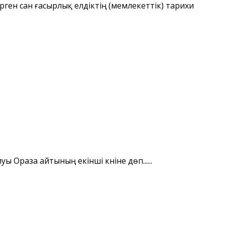
рген сан ғасырлық елдіктің (мемлекеттік) тарихи
 Ораза айтының екінші күніне дөп......