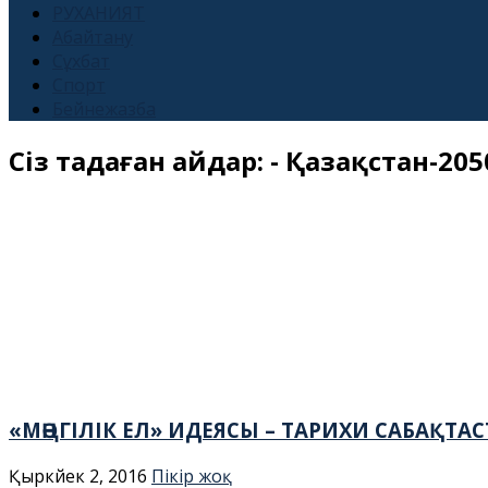
РУХАНИЯТ
Абайтану
Сұхбат
Спорт
Бейнежазба
Сіз таңдаған айдар: -
Қазақстан-205
«МӘҢГІЛІК ЕЛ» ИДЕЯСЫ – ТАРИХИ САБАҚТА
Қыркүйек 2, 2016
Пікір жоқ