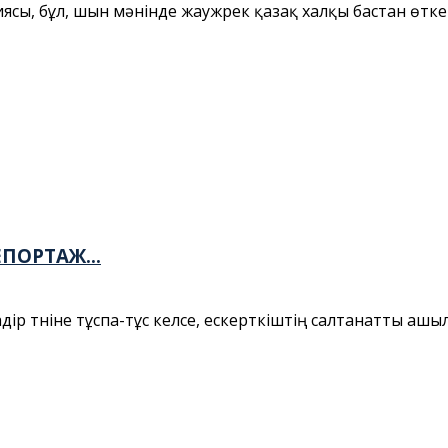
ясы, бұл, шын мәнінде жаужүрек қазақ халқы бастан өтке
ПОРТАЖ...
р түніне тұспа-тұс келсе, ескерткіштің салтанатты ашылуы