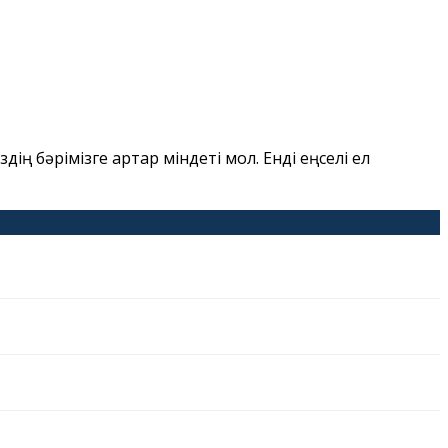
ің бәрімізге артар міндеті мол. Енді еңселі ел