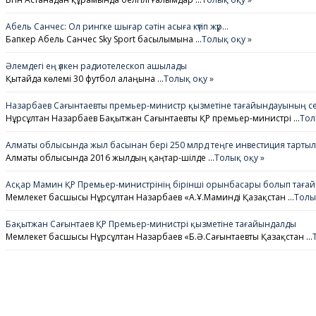
Абель Санчес: Ол рингке шығар сәтін асыға күтіп жүр…
Бапкер Абель Санчес Sky Sport басылымына …
Толық оқу »
Әлемдегі ең үлкен радиотелескоп ашылады
Қытайда көлемі 30 футбол алаңына …
Толық оқу »
Назарбаев Сағынтаевты премьер-министр қызметіне тағайындауының се
Нұрсұлтан Назарбаев Бақытжан Сағынтаевты ҚР премьер-министрі …
Тол
Алматы облысында жыл басынан бері 250 млрд теңге инвестиция тарты
Алматы облысында 2016 жылдың қаңтар-шілде …
Толық оқу »
Асқар Мамин ҚР Премьер-министрінің бірінші орынбасары болып таға
Мемлекет басшысы Нұрсұлтан Назарбаев «А.Ұ.Маминді Қазақстан …
Толы
Бақытжан Сағынтаев ҚР Премьер-министрі қызметіне тағайындалды
Мемлекет басшысы Нұрсұлтан Назарбаев «Б.Ә.Сағынтаевты Қазақстан …