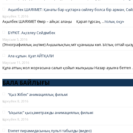
Ақылбек ШАЯХМЕТ: Қанаты бар құстарға сөйлеу болса бір арман, Сөйле
Қыркүйек 7, 2016
Ақылбек ШАЯХМЕТ Өмір – айқас алаңы Қарап тұрсаң, …
толық оқу»
БҮРКІТ. Ақселеу Сейдімбек
Маусым 5, 2016
(Этнографиялық әңгіме) Аңшылықтың үміт қуанышы көп. Ыстық оттай қыз
Ала құлын. Қуат АЙТҚАЛИ
Маусым 11, 2016
Құла аттың жол жорғасына салып қойып жылқышы Назар ауылға беттеп 
БАЛА БАЙЛЫҒЫ
“Қыз Жібек” анимациялық фильмі
Қыркүйек 8, 2016
“Ықылас” қысқаметражды анимациялық фильмі
Қыркүйек 8, 2016
Египет пирамидасының пульті табылды (видео)