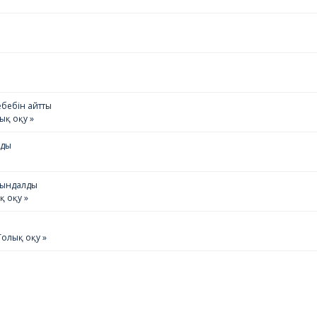
бебін айтты
ық оқу »
лды
йындалды
қ оқу »
Толық оқу »