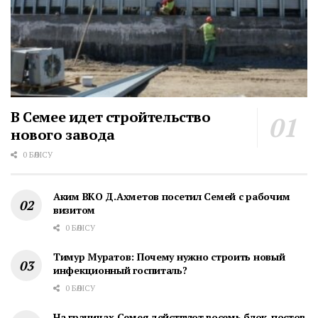
В Семее идет стройтельство
нового завода
0 БӨЛІСУ
Аким ВКO Д.Ахметов посетил Семей с рабочим
визитом
0 БӨЛІСУ
Тимур Муратов: Почему нужно строить новый
инфекционный госпиталь?
0 БӨЛІСУ
На границах Семея действуют восемь блок-постов