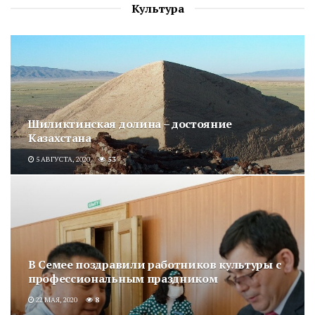
Культура
Шиликтинская долина – достояние
Казахстана
5 АВГУСТА, 2020
53
В Семее поздравили работников культуры с
профессиональным праздником
22 МАЯ, 2020
8