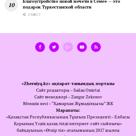
Благоустройство новой мечети в Семее — это
подарок Туркестанской области
0 БӨЛІСУ
«Zheruiyq.kz» ақпарат-танымдық порталы
Сайт редакторы – Sailau Omirtai
Сайт менеджері – Zangar Zekenov
Меншік иесі – “Қамархан Жұмаділқызы” ЖК
Марапаты:
«Қазақстан Республикасының Тұңғыш Президенті – Елбасы
Қорының Үздік қазақ тілді интернет-сайт сыйлығы»
байқауының «Өткір тіл» аталымының 2017 жылғы