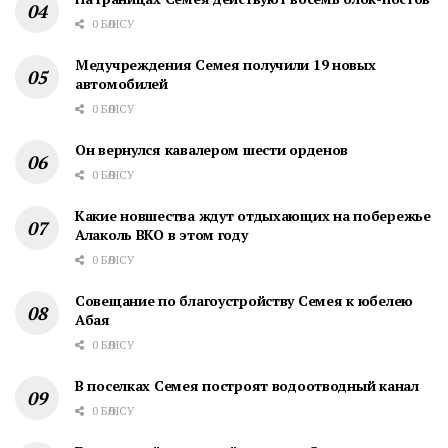
0 БӨЛІСУ
Медучреждения Семея получили 19 новых
автомобилей
0 БӨЛІСУ
Он вернулся кавалером шести орденов
0 БӨЛІСУ
Какие новшества ждут отдыхающих на побережье
Алаколь ВКО в этом году
0 БӨЛІСУ
Cовещание по благоустройству Семея к юбелею
Абая
0 БӨЛІСУ
В поселках Семея построят водоотводный канал
0 БӨЛІСУ