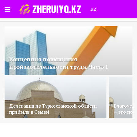
KZ
Концепция повышения
пройзводительности труда. Часть 1
Делегация из Туркестанской области
Благоустр
прибыли в Семей
— это под