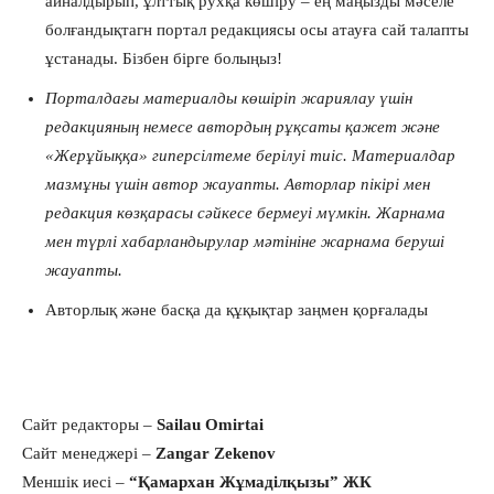
айналдырып, ұлттық рухқа көшіру – ең маңызды мәселе
болғандықтагн портал редакциясы осы атауға сай талапты
ұстанады. Бізбен бірге болыңыз!
Порталдағы материалды көшіріп жариялау үшін
редакцияның немесе автордың рұқсаты қажет және
«Жерұйыққа» гиперсілтеме берілуі тиіс. Материалдар
мазмұны үшін автор жауапты. Авторлар пікірі мен
редакция көзқарасы сәйкесе бермеуі мүмкін. Жарнама
мен түрлі хабарландырулар мәтініне жарнама беруші
жауапты.
Авторлық және басқа да құқықтар заңмен қорғалады
Сайт редакторы –
Sailau Omirtai
Сайт менеджері –
Zangar Zekenov
Меншік иесі –
“Қамархан Жұмаділқызы” ЖК