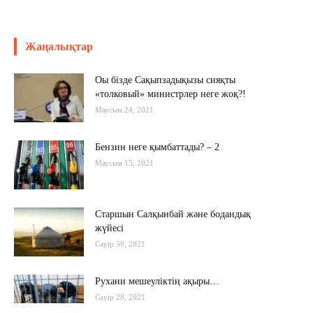
Жаңалықтар
Оы бізде Сақыпзадықызы сияқты
«толковый» министрлер неге жоқ?!
Маусым 24, 2021
Бензин неге қымбаттады? – 2
Маусым 15, 2021
Старшын Салқынбай және бодандық
жүйесі
Сәуір 30, 2021
Рухани мешеуліктің ақыры…
Сәуір 28, 2021