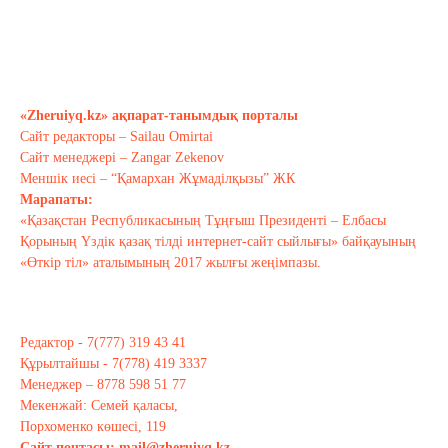
Бүгінгі жастардың рухани әлемі
қандай?..
Сәуір 17, 2021
«Zheruiyq.kz» ақпарат-танымдық порталы
Сайт редакторы – Sailau Omirtai
Тағы оқу
Сайт менеджері – Zangar Zekenov
Меншік иесі – “Қамархан Жұмаділқызы” ЖК
Марапаты:
«Қазақстан Республикасының Тұңғыш Президенті – Елбасы
Қорының Үздік қазақ тілді интернет-сайт сыйлығы» байқауының
«Өткір тіл» аталымының 2017 жылғы жеңімпазы.
Редактор - 7(777) 319 43 41
Құрылтайшы - 7(778) 419 3337
Менеджер – 8778 598 51 77
Мекенжай: Семей қаласы,
Порхоменко көшесі, 119
Сайт почтасы:
mail@zheruiyq.kz