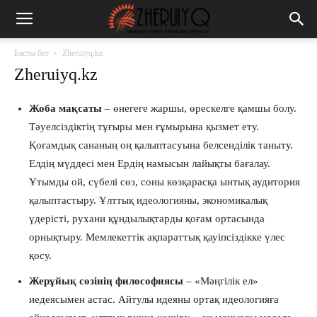
Басты бет
Zheruiyq.kz
Zheruiyq.kz
Жоба мақсаты
– өнегеге жаршы, өрескелге қамшы болу.
Тәуелсіздіктің тұғыры мен ғұмырына қызмет ету.
Қоғамдық сананың оң қалыптасуына белсенділік таныту.
Елдің мүддесі мен Ердің намысын лайықты бағалау.
Ұтымды ой, сүбелі сөз, соны көзқарасқа ынтық аудитория
қалыптастыру. Ұлттық идеологияны, экономикалық
үдерісті, рухани құндылықтарды қоғам ортасында
орнықтыру. Мемлекеттік ақпараттық қауіпсіздікке үлес
қосу.
Жерұйық сөзінің философиясы
– «Мәңгілік ел»
иедеясымен астас. Айтулы идеяны ортақ идеологияға