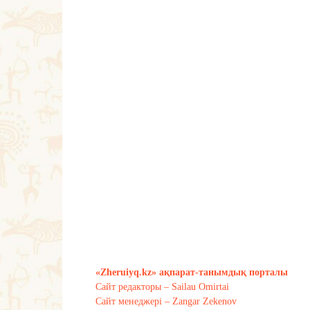
«Zheruiyq.kz» ақпарат-танымдық порталы
Сайт редакторы – Sailau Omirtai
Сайт менеджері – Zangar Zekenov