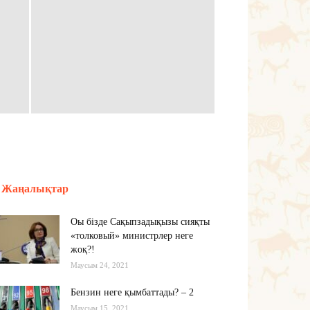
Жаңалықтар
Оы бізде Сақыпзадықызы сияқты
«толковый» министрлер неге
жоқ?!
Маусым 24, 2021
Бензин неге қымбаттады? – 2
Маусым 15, 2021