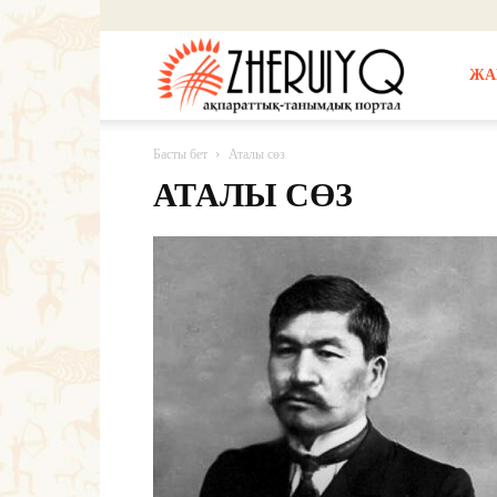
Жерұйық
ЖА
Басты бет
Аталы сөз
АТАЛЫ СӨЗ