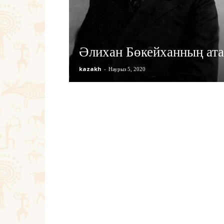
Әлихан Бөкейханның ата
kazakh
-
Наурыз 5, 2020