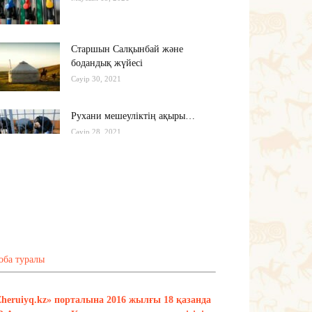
Старшын Салқынбай және
бодандық жүйесі
Сәуір 30, 2021
Рухани мешеуліктің ақыры…
Сәуір 28, 2021
Бүгінгі жастардың рухани әлемі
қандай?..
Сәуір 17, 2021
Тағы оқу
оба туралы
Zheruiyq.kz» порталына 2016 жылғы 18 қазанда