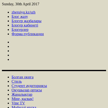
Sunday, 30th April 2017
zheruiyq.kz/szh
Блог жазу
Блогер жазбалары
Блогер кабинеті
Блогерлер
Форма публикации
Болған оқиға
Стиль
Студент аудиториясы
Оқушылар ортасы
Жаңалықтар
Міне, қызық!
Vine TV
Мобилді нұсқа