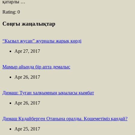
қатарлы …
Rating:
0
Соңғы жаңалықтар
“Қызыл жусан” журналы жарық көрді
Apr 27, 2017
Мамыр айында бір апта демалыс
Apr 26, 2017
Димаш: Туған халқымның ықыласы қымбат
Apr 26, 2017
Димаш Құдайберген Отанына оралды. Қошеметіміз қандай?
Apr 25, 2017