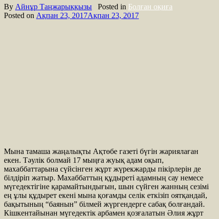
By
Айнұр Таңжарыққызы
Posted in
Болған оқиға
Posted on
Ақпан 23, 2017
Ақпан 23, 2017
Мына тамаша жаңалықты Ақтөбе газеті бүгін жариялаған
екен. Тәулік болмай 17 мыңға жуық адам оқып,
махаббаттарына сүйсінген жұрт жүрекжарды пікірлерін де
білдіріп жатыр. Махаббаттың құдыреті адамның сау немесе
мүгедектігіне қарамайтындығын, шын сүйген жанның сезімі
ең ұлы құдырет екені мына қоғамды селік еткізіп оятқандай,
бақытының “баянын” білмей жүргендерге сабақ болғандай.
Кішкентайынан мүгедектік арбамен қозғалатын Әлия жұрт