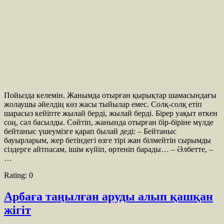
Пойызда келемін. Жанымда отырған қырықтар шамасындағы
жолаушы әйелдің көз жасы тыйылар емес. Солқ-солқ етіп
шарасыз кейіпте жылай берді, жылай берді. Бірер уақыт өткен
соң, сәл басылды. Сөйтіп, жанында отырған бір-біріне мүлде
бейтаныс үшеумізге қарап былай деді: – Бейтаныс
бауырларым, жер бетіндегі өзге тірі жан білмейтін сырымды
сіздерге айтпасам, ішім күйіп, өртеніп барады… – Әлбетте, –
…
Rating:
0
Арбаға таңылған аруды алып қашқан
жігіт