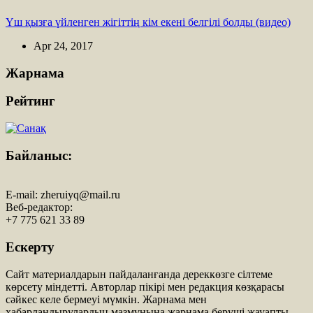
Үш қызға үйленген жігіттің кім екені белгілі болды (видео)
Apr 24, 2017
Жарнама
Рейтинг
Байланыс:
E-mail:
zheruiyq@mail.ru
Веб-редактор:
+7 775 621 33 89
Ескерту
Сайт материалдарын пайдаланғанда дереккөзге сілтеме
көрсету міндетті. Авторлар пікірі мен редакция көзқарасы
сәйкес келе бермеуі мүмкін. Жарнама мен
хабарландырулардың мазмұнына жарнама беруші жауапты.