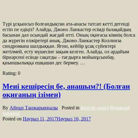
Түрі ұсқынсыз болғандықтан ата-анасы татсап кетті дегенді
естіп пе едіңіз? Алайда, Джоно Ланкастер есімді балақайдың
басынан дәл осындай жағдай өтті. Оның оқиғасы кімнің болса
да жүрегін елжіретері анық. Джоно Ланкастер Коллинза
синдромына шалдыққан. Яғни, кейбір ұсақ сүйектері
жетілмей, есту мүшесіне зақым келген. Алайда, ол әрдайым
бірнәрсені есінде сақатды – тағдырға мойынұсынбау,
қиыншылыққа ешқашан дес бермеу. …
Rating:
0
Мені кешіресің бе, анашым?! (Болған
оқиғаның ізімен)
By
Айнұр Таңжарыққызы
Posted in
Болған оқиға
Редакция
таңдауы
Posted on
Наурыз 11, 2017
Наурыз 16, 2017