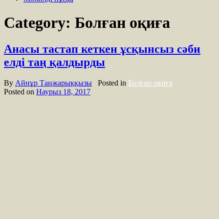
Category: Болған оқиға
Анасы тастап кеткен ұсқынсыз сәби
елді таң қалдырды
By
Айнұр Таңжарыққызы
Posted in
Болған оқиға
Posted on
Наурыз 18, 2017