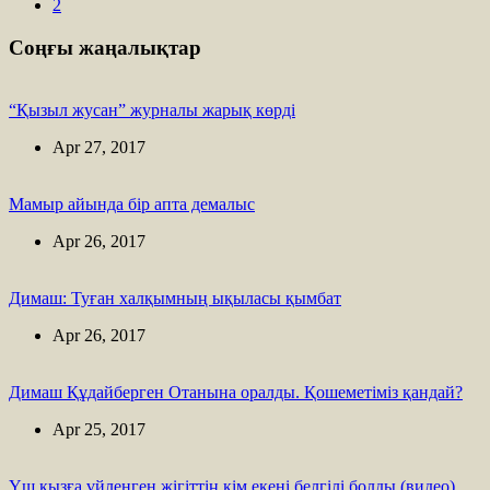
2
Соңғы жаңалықтар
“Қызыл жусан” журналы жарық көрді
Apr 27, 2017
Мамыр айында бір апта демалыс
Apr 26, 2017
Димаш: Туған халқымның ықыласы қымбат
Apr 26, 2017
Димаш Құдайберген Отанына оралды. Қошеметіміз қандай?
Apr 25, 2017
Үш қызға үйленген жігіттің кім екені белгілі болды (видео)