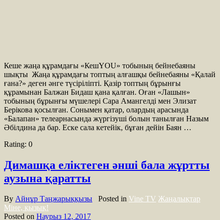
Кеше жаңа құрамдағы «КешYOU» тобының бейнебаяны
шықты Жаңа құрамдағы топтың алғашқы бейнебаяны «Қалай
ғана?» деген әнге түсіріліпті. Қазір топтың бұрынғы
құрамынан Балжан Бидаш қана қалған. Оған «Лашын»
тобының бұрынғы мүшелері Сара Амангелді мен Элизат
Берікова қосылған. Сонымен қатар, олардың арасында
«Балапан» телеарнасында жүргізуші болын танылған Назым
Әбілдина да бар. Еске сала кетейік, бұған дейін Баян …
Rating:
0
Димашқа еліктеген әнші бала жұртты
аузына қаратты
By
Айнұр Таңжарыққызы
Posted in
Vine TV
Жаңалықтар
Міне, қызық!
Posted on
Наурыз 12, 2017