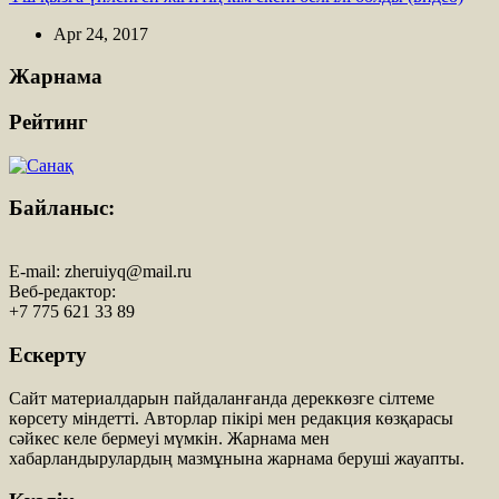
Apr 24, 2017
Жарнама
Рейтинг
Байланыс:
E-mail:
zheruiyq@mail.ru
Веб-редактор:
+7 775 621 33 89
Ескерту
Сайт материалдарын пайдаланғанда дереккөзге сілтеме
көрсету міндетті. Авторлар пікірі мен редакция көзқарасы
сәйкес келе бермеуі мүмкін. Жарнама мен
хабарландырулардың мазмұнына жарнама беруші жауапты.