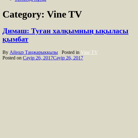
Category: Vine TV
Димаш: Туған халқымның ықыласы
қымбат
By
Айнұр Таңжарыққызы
Posted in
Vine TV
Posted on
Сәуір 26, 2017
Сәуір 26, 2017