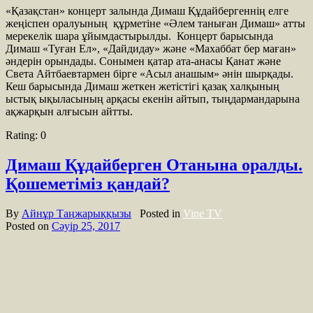
«Қазақстан» концерт залында Димаш Құдайбергеннің елге
жеңіспен оралуының құрметіне «Әлем таныған Димаш» атты
мерекелік шара ұйымдастырылды. Концерт барысында
Димаш «Туған Ел», «Дайдидау» және «Махаббат бер маған»
әндерін орындады. Сонымен қатар ата-анасы Қанат және
Света Айтбаевтармен бірге «Асыл анашым» әнін шырқады.
Кеш барысында Димаш жеткен жетістігі қазақ халқының
ыстық ықыласының арқасы екенін айтып, тыңдармандарына
ақжарқын алғысын айтты.
Rating:
0
Димаш Құдайберген Отанына оралды.
Қошеметіміз қандай?
By
Айнұр Таңжарыққызы
Posted in
Vine TV
Posted on
Сәуір 25, 2017