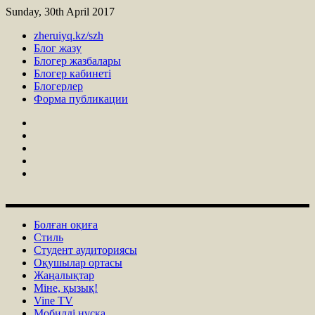
Sunday, 30th April 2017
zheruiyq.kz/szh
Блог жазу
Блогер жазбалары
Блогер кабинеті
Блогерлер
Форма публикации
Болған оқиға
Стиль
Студент аудиториясы
Оқушылар ортасы
Жаңалықтар
Міне, қызық!
Vine TV
Мобилді нұсқа