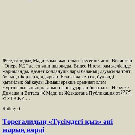
Жезқазғандық Мәди есімді жас талант ресейлік әнші Витастың
“Опера №2” деген әнін шырқады. Видео Инстаграм желісінде
жарияланды. Қазнет қолданушылары баланың дауысына тәнті
болып, пікірлер қалдырған. Еске сала кетсек, бұл әнді
қытайлық байқауды Димаш ерекше орындап әлем
жұртшылығының назарын өзіне аударған болатын. Не хуже
Димаша и Витаса 👏 Мади из Жезказгана Публикация от 🇰🇿
© ZTB.KZ …
Rating:
0
Төреғалидың «Түсімдегі қыз» әні
жарық көрді