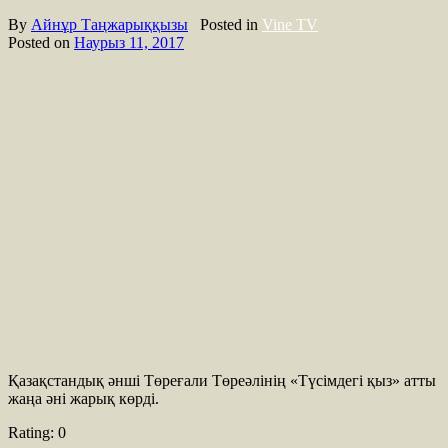
By
Айнұр Таңжарыққызы
Posted in
Vine TV
Posted on
Наурыз 11, 2017
Қазақстандық әнші Төреғали Төреәлінің «Түсімдегі қыз» атты
жаңа әні жарық көрді.
Rating:
0