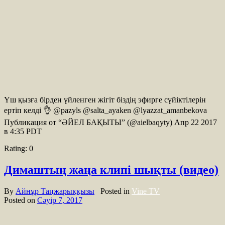
Үш қызға бірден үйленген жігіт біздің эфирге сүйіктілерін
еpтіп келді 👌 @pazyls @salta_ayaken @lyazzat_amanbekova
Публикация от “ӘЙЕЛ БАҚЫТЫ” (@aielbaqyty) Апр 22 2017
в 4:35 PDT
Rating:
0
Димаштың жаңа клипі шықты (видео)
By
Айнұр Таңжарыққызы
Posted in
Vine TV
Posted on
Сәуір 7, 2017