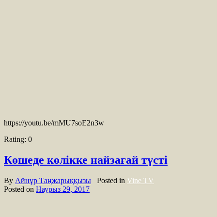
https://youtu.be/mMU7soE2n3w
Rating:
0
Көшеде көлікке найзағай түсті
By
Айнұр Таңжарыққызы
Posted in
Vine TV
Posted on
Наурыз 29, 2017