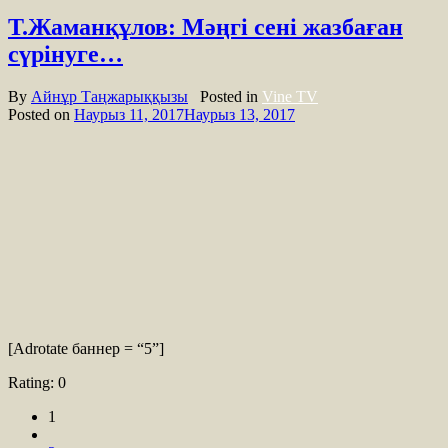
Т.Жаманқұлов: Мәңгі сені жазбаған
сүрінуге…
By
Айнұр Таңжарыққызы
Posted in
Vine TV
Posted on
Наурыз 11, 2017
Наурыз 13, 2017
[Adrotate баннер = “5”]
Rating:
0
1