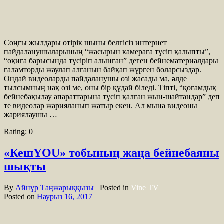
Соңғы жылдары өтірік шыны белгісіз интернет
пайдаланушыларының “жасырын камераға түсіп қалыпты”,
“оқиға барысында түсіріп алынған” деген бейнематериалдары
ғаламторды жаулап алғанын байқап жүрген боларсыздар.
Ондай видеоларды пайдаланушы өзі жасады ма, әлде
тылсымның нақ өзі ме, оны бір құдай біледі. Тіпті, “қоғамдық
бейнебақылау апараттарына түсіп қалған жын-шайтандар” деп
те видеолар жарияланып жатыр екен. Ал мына видеоны
жариялаушы …
Rating:
0
«КешYOU» тобының жаңа бейнебаяны
шықты
By
Айнұр Таңжарыққызы
Posted in
Vine TV
Posted on
Наурыз 16, 2017