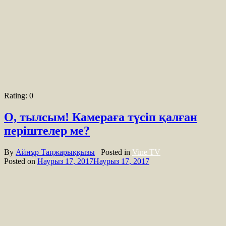
Rating:
0
О, тылсым! Камераға түсіп қалған
періштелер ме?
By
Айнұр Таңжарыққызы
Posted in
Vine TV
Posted on
Наурыз 17, 2017
Наурыз 17, 2017