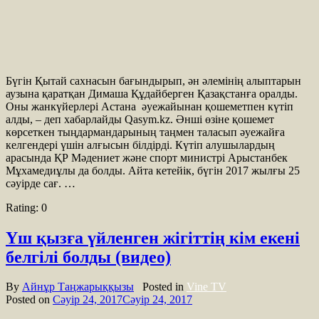
Бүгін Қытай сахнасын бағындырып, ән әлемінің алыптарын
аузына қаратқан Димаша Құдайберген Қазақстанға оралды.
Оны жанкүйерлері Астана әуежайынан қошеметпен күтіп
алды, – деп хабарлайды Qasym.kz. Әнші өзіне қошемет
көрсеткен тыңдармандарының таңмен таласып әуежайға
келгендері үшін алғысын білдірді. Күтіп алушылардың
арасында ҚР Мәдениет және спорт министрі Арыстанбек
Мұхамедиұлы да болды. Айта кетейік, бүгін 2017 жылғы 25
сәуірде сағ. …
Rating:
0
Үш қызға үйленген жігіттің кім екені
белгілі болды (видео)
By
Айнұр Таңжарыққызы
Posted in
Vine TV
Posted on
Сәуір 24, 2017
Сәуір 24, 2017