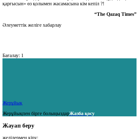
қарғысын» өз қолымен жасамасына кім кепіл ?!
“The Qazaq Times”
Әлеуметтік желіге хабарлау
Бағалау:
1
Жерұйық
Жерұйықпен бірге болыңыздар
Жазба қосу
Жауап беру
желілермен кіру: