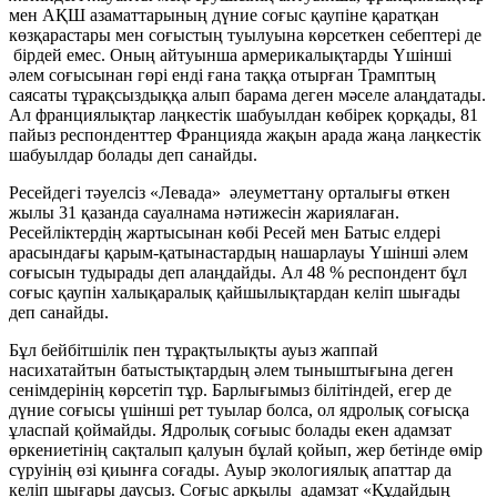
мен АҚШ азаматтарының дүние соғыс қаупіне қаратқан
көзқарастары мен соғыстың туылуына көрсеткен себептері де
бірдей емес. Оның айтуынша армерикалықтарды Үшінші
әлем соғысынан гөрі енді ғана таққа отырған Трамптың
саясаты тұрақсыздыққа алып барама деген мәселе алаңдатады.
Ал франциялықтар лаңкестік шабуылдан көбірек қорқады, 81
пайыз респонденттер Францияда жақын арада жаңа лаңкестік
шабуылдар болады деп санайды.
Ресейдегі тәуелсіз «Левада» әлеуметтану орталығы өткен
жылы 31 қазанда сауалнама нәтижесін жариялаған.
Ресейліктердің жартысынан көбі Ресей мен Батыс елдері
арасындағы қарым-қатынастардың нашарлауы Үшінші әлем
соғысын тудырады деп алаңдайды. Ал 48 % респондент бұл
соғыс қаупін халықаралық қайшылықтардан келіп шығады
деп санайды.
Бұл бейбітшілік пен тұрақтылықты ауыз жаппай
насихатайтын батыстықтардың әлем тыныштығына деген
сенімдерінің көрсетіп тұр. Барлығымыз білітіндей, егер де
дүние соғысы үшінші рет туылар болса, ол ядролық соғысқа
ұласпай қоймайды. Ядролық соғыыс болады екен адамзат
өркениетінің сақталып қалуын бұлай қойып, жер бетінде өмір
сүруінің өзі қиынға соғады. Ауыр экологиялық апаттар да
келіп шығары даусыз. Соғыс арқылы адамзат «Құдайдың