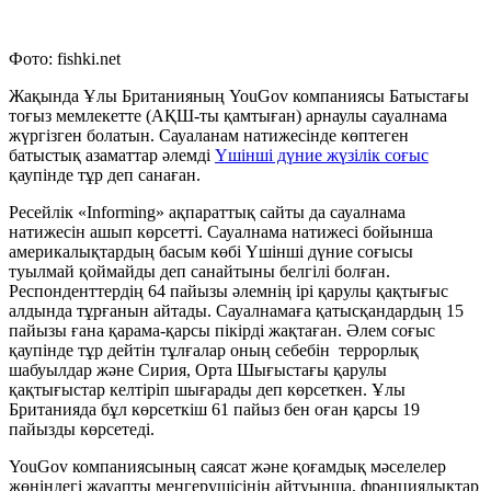
Фото: fishki.net
Жақында Ұлы Британияның YouGov компаниясы Батыстағы
тоғыз мемлекетте (АҚШ-ты қамтыған) арнаулы сауалнама
жүргізген болатын. Сауаланам натижесінде көптеген
батыстық азаматтар әлемді
Үшінші дүние жүзілік соғыс
қаупінде тұр деп санаған.
Ресейлік «Informing» ақпараттық сайты да сауалнама
натижесін ашып көрсетті. Сауалнама натижесі бойынша
америкалықтардың басым көбі Үшінші дүние соғысы
туылмай қоймайды деп санайтыны белгілі болған.
Респонденттердің 64 пайызы әлемнің ірі қарулы қақтығыс
алдында тұрғанын айтады. Сауалнамаға қатысқандардың 15
пайызы ғана қарама-қарсы пікірді жақтаған. Әлем соғыс
қаупінде тұр дейтін тұлғалар оның себебін террорлық
шабуылдар және Сирия, Орта Шығыстағы қарулы
қақтығыстар келтіріп шығарады деп көрсеткен. Ұлы
Британияда бұл көрсеткіш 61 пайыз бен оған қарсы 19
пайызды көрсетеді.
YouGov компаниясының саясат және қоғамдық мәселелер
жөніндегі жауапты меңгерушісінің айтуынша, франциялықтар