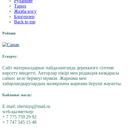
Руханият
Тарих
Жазба қосу
Блогерлер
Back to top
Рейтинг
Ескерту:
Сайт материалдарын пайдаланғанда дереккөзге сілтеме
көрсету міндетті. Авторлар пікірі мен редакция көзқарасы
сәйкес келе бермеуі мүмкін. Жарнама мен
хабарландырулардың мазмұнына жарнама беруші жауапты.
Байланыс жасау:
E-mail:
zheruiyq@mail.ru
web-қызметкер:
+ 7 775 759 29 92
+ 7 747 545 15 48