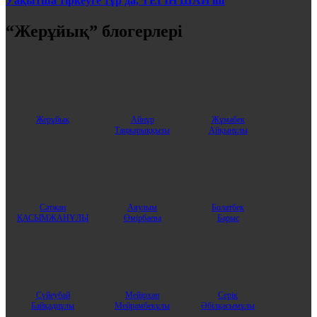
Уақытша тіркеуге тұр да, ТЕГІН ШАЙ іш
“Жерұйық” блогерлері
Жерұйық
Айнұр
Жұмабек
Таңжарыққызы
Айқынұлы
Сәтжан
Аяулым
Болатбек
ҚАСЫМЖАНҰЛЫ
Өмірбаева
Барыс
Сүйеубай
Мейірхан
Серік
Байқадиұлы
Мейрамбекұлы
Әбілқасымұлы