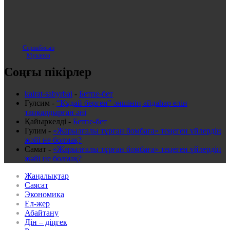
Серикбосын
Муканов
Соңғы пікірлер
kairat-sabyrbai
-
Бетпе-бет
Гулсим
-
“Құдай берген” әншінің айдаһар елін
таңқалдырған әні
Қайыркелді
-
Бетпе-бет
Гулим
-
«Жарылғалы тұрған бомбаға» теңеген үйлердің
жәйі не болмақ?
Самат
-
«Жарылғалы тұрған бомбаға» теңеген үйлердің
жәйі не болмақ?
Жаңалықтар
Саясат
Экономика
Ел-жер
Абайтану
Дін – діңгек