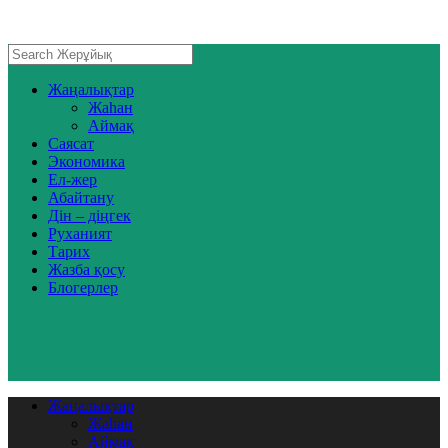
Жаңалықтар
Жаһан
Аймақ
Саясат
Экономика
Ел-жер
Абайтану
Дін – діңгек
Руханият
Тарих
Жазба қосу
Блогерлер
Жаңалықтар
Жаһан
Аймақ