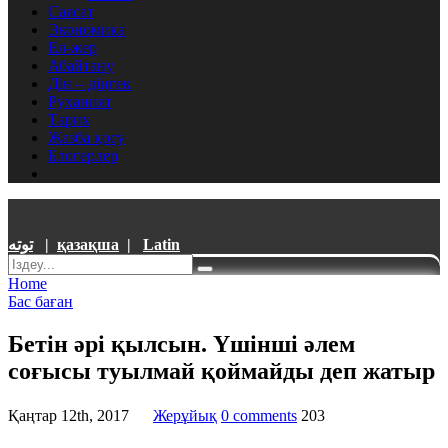
Саясат
Экономика
Ел-жер
Абайтану
Дін – діңгек
Руханият
Тарих
Жазба қосу
Блогерлер
توتە
|
қазақша
|
Latin
Home
Бас баған
Бетін әрі қылсын. Үшінші әлем
соғысы туылмай қоймайды деп жатыр
Қаңтар 12th, 2017
Жерұйық
0 comments
203