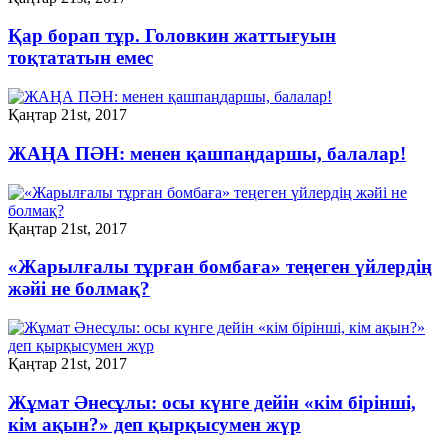
Қар борап тұр. Головкин жаттығуын
тоқтататын емес
Қаңтар 21st, 2017
ЖАҢА ПӘН: менен қашпаңдаршы, балалар!
Қаңтар 21st, 2017
«Жарылғалы тұрған бомбаға» теңеген үйлердің
жәйі не болмақ?
Қаңтар 21st, 2017
Жұмат Әнесұлы: осы күнге дейін «кім бірінші,
кім ақын?» деп қырқысумен жүр