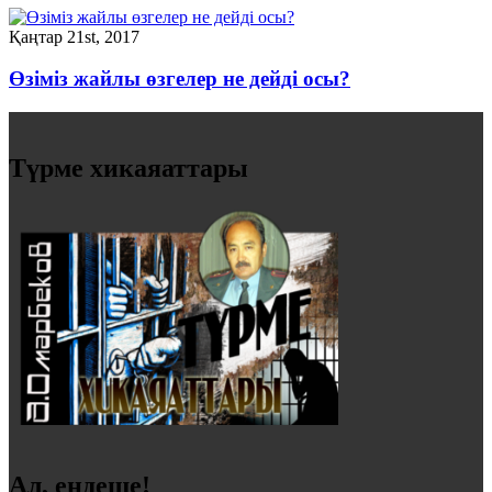
Қаңтар 21st, 2017
Өзіміз жайлы өзгелер не дейді осы?
Түрме хикаяаттары
Ал, ендеше!