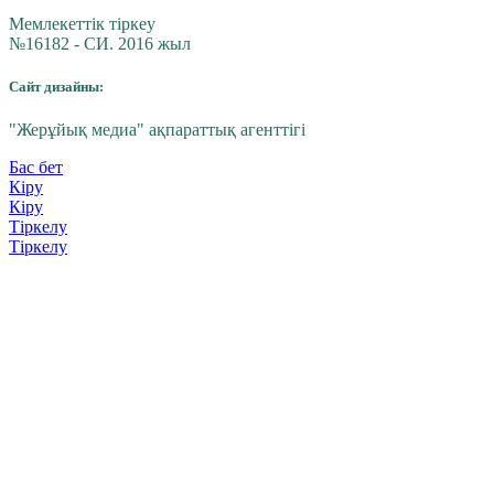
Мемлекеттік тіркеу
№16182 - СИ. 2016 жыл
Сайт дизайны:
"Жерұйық медиа" ақпараттық агенттігі
Бас бет
Кіру
Кіру
Тіркелу
Тіркелу