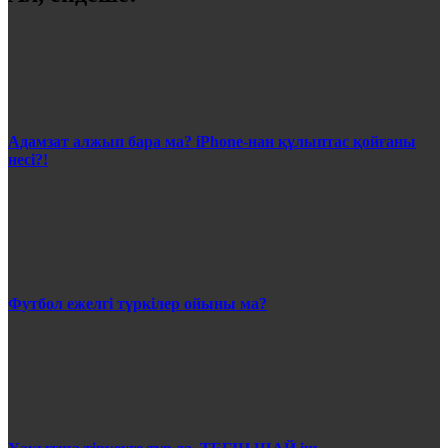
Адамзат алжып бара ма? iPhone-нан құлыптас қойғаны
несі?!
Футбол ежелгі түркілер ойыны ма?