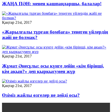
ЖАҢА ПӘН: менен қашпаңдаршы, балалар!
Қаңтар 21st, 2017
«Жарылғалы тұрған бомбаға» теңеген үйлердің
жәйі не болмақ?
Қаңтар 21st, 2017
Жұмат Әнесұлы: осы күнге дейін «кім бірінші,
кім ақын?» деп қырқысумен жүр
Қаңтар 21st, 2017
Өзіміз жайлы өзгелер не дейді осы?