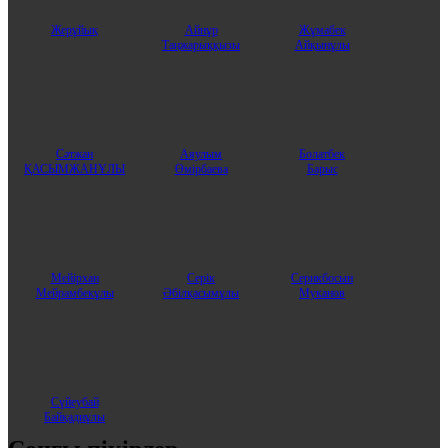
Жерұйық
Айнұр
Жұмабек
Таңжарыққызы
Айқынұлы
Сәтжан
Аяулым
Болатбек
ҚАСЫМЖАНҰЛЫ
Өмірбаева
Барыс
Мейірхан
Серік
Серикбосын
Мейрамбекұлы
Әбілқасымұлы
Муканов
Сүйеубай
Байқадиұлы