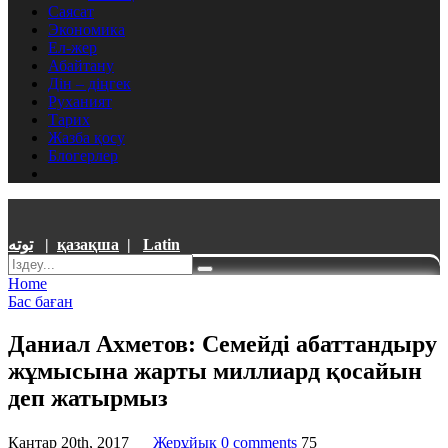
Саясат
Экономика
Ел-жер
Абайтану
Дін – діңгек
Руханият
Тарих
Жазба қосу
Блогерлер
توتە
|
қазақша
|
Latin
Home
Бас баған
Даниал Ахметов: Семейді абаттандыру
жұмысына жарты миллиард қосайын
деп жатырмыз
Қаңтар 20th, 2017
Жерұйық
0 comments
75