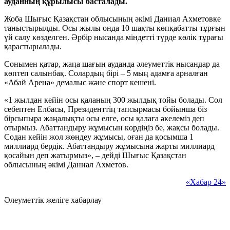
ауданның құрылысы басталады.
Жоба Шығыс Қазақстан облысының әкімі Даниал Ахметовке
таныстырылды. Осы жылы онда 10 шақты көпқабатты тұрғын
үй салу көзделген. Әрбір нысанда міндетті түрде көлік тұрағы
қарастырылады.
Сонымен қатар, жаңа шағын ауданда әлеуметтік нысандар да
көптеп салынбақ. Солардың бірі – 5 мың адамға арналған
«Абай Арена» демалыс және спорт кешені.
«1 жылдан кейін осы қаланың 300 жылдық тойы болады. Сол
себептен Елбасы, Президенттің тапсырмасы бойынша біз
бірсыпыра жаңалықты осы елге, осы қалаға әкелеміз деп
отырмыз. Абаттандыру жұмысын көрдіңіз бе, жақсы болады.
Содан кейін жол жөндеу жұмысы, оған да қосымша 1
миллиард бердік. Абаттандыру жұмысына жарты миллиард
қосайын деп жатырмыз», – дейді Шығыс Қазақстан
облысының әкімі Даниал Ахметов.
«Хабар 24»
Әлеуметтік желіге хабарлау