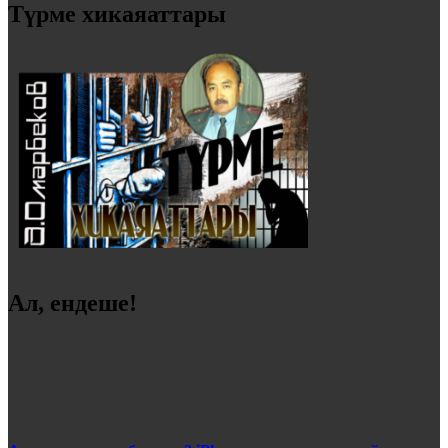
Түрме хикаяаттары
Ал, ендеше!