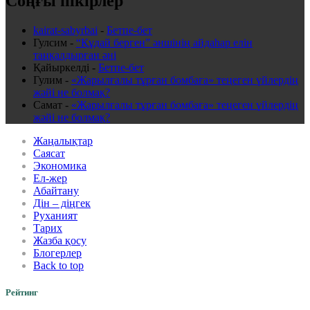
Соңғы пікірлер
kairat-sabyrbai
-
Бетпе-бет
Гулсим
-
“Құдай берген” әншінің айдаһар елін
таңқалдырған әні
Қайыркелді
-
Бетпе-бет
Гулим
-
«Жарылғалы тұрған бомбаға» теңеген үйлердің
жәйі не болмақ?
Самат
-
«Жарылғалы тұрған бомбаға» теңеген үйлердің
жәйі не болмақ?
Жаңалықтар
Саясат
Экономика
Ел-жер
Абайтану
Дін – діңгек
Руханият
Тарих
Жазба қосу
Блогерлер
Back to top
Рейтинг