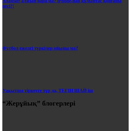
Адамзат алжып бара ма? iPhone-нан құлыптас қойғаны
несі?!
Футбол ежелгі түркілер ойыны ма?
Уақытша тіркеуге тұр да, ТЕГІН ШАЙ іш
“Жерұйық” блогерлері