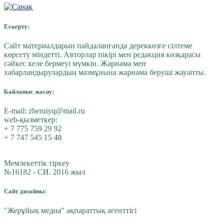
Ескерту:
Сайт материалдарын пайдаланғанда дереккөзге сілтеме
көрсету міндетті. Авторлар пікірі мен редакция көзқарасы
сәйкес келе бермеуі мүмкін. Жарнама мен
хабарландырулардың мазмұнына жарнама беруші жауапты.
Байланыс жасау:
E-mail:
zheruiyq@mail.ru
web-қызметкер:
+ 7 775 759 29 92
+ 7 747 545 15 48
Мемлекеттік тіркеу
№16182 - СИ. 2016 жыл
Сайт дизайны:
"Жерұйық медиа" ақпараттық агенттігі