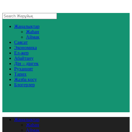
Жаңалықтар
Жаһан
Аймақ
Саясат
Экономика
Ел-жер
Абайтану
Дін – діңгек
Руханият
Тарих
Жазба қосу
Блогерлер
Жаңалықтар
Жаһан
Аймақ