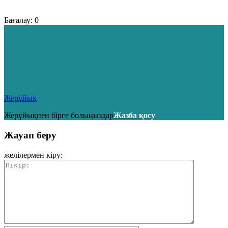
Бағалау:
0
Жерұйық
Жерұйықпен бірге болыңыздар
Жазба қосу
Жауап беру
желілермен кіру: