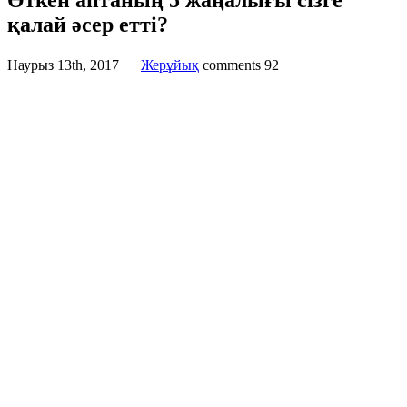
Өткен аптаның 5 жаңалығы сізге
қалай әсер етті?
Наурыз 13th, 2017
Жерұйық
comments
92