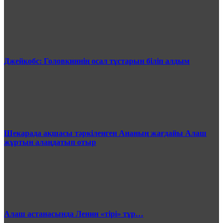
Джейкобс: Головкиннің осал тұстарын біліп алдым
Шекарада ақшасы тәркіленген Ананың жағдайы Алаш
жұртын алаңдатып отыр
Алаш астанасында Ленин «тірі» тұр…