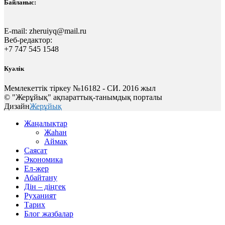
Байланыс:
E-mail:
zheruiyq@mail.ru
Веб-редактор:
+7 747 545 1548
Куәлік
Мемлекеттік тіркеу №16182 - СИ. 2016 жыл
© "Жерұйық" ақпараттық-танымдық порталы
Дизайн
Жерұйық
Жаңалықтар
Жаһан
Аймақ
Саясат
Экономика
Ел-жер
Абайтану
Дін – діңгек
Руханият
Тарих
Блог жазбалар