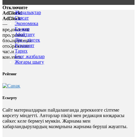
Отключите
Жаңалықтар
AdBlock!
Саясат
AdBlock
Экономика
—
Ел-жер
вредоносная
Абайтану
программа,
Дін – діңгек
блокирующая
Руханият
отображение
Тарих
части
Блог жазбалар
контента.
Жоғары шығу
Рейтинг
Ескерту
Сайт материалдарын пайдаланғанда дереккөзге сілтеме
көрсету міндетті. Авторлар пікірі мен редакция көзқарасы
сәйкес келе бермеуі мүмкін. Жарнама мен
хабарландырулардың мазмұнына жарнама беруші жауапты.