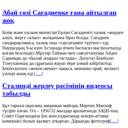
Абай сөзі Сағадиевке ғана айтылған
жоқ
Білім және ғылым министрі Ерлан Сағадиевті халық «жерден
алып, жерге салып» жатқанына біраз болды. Сағадиев
сандырақтамаса, халық оны «саусағымен түртпес» еді.
Наурыздың 9-ы күні Астанада өткен баспасөз мәслихатында
қоғам белсендісі Мұхтар Тайжан мен саясаттанушы Айдос
Сарымды да «былай апарып тастады». Депутат Бекболат
Тілеуханның да сұрағына жауап бере алмай кібіртіктеді.
Бекболатпен «жекпе-жекке» шықса, өкінішке орай, желкесі
үзілері анық еді.
[….]
Сталинді жерлеу рәсімінің видеосы
табылды
Бұл тарихи оқиғаны американ майоры Мартин Манхоф
түсіріп алған. Ол – 1950-52 жылдар аралығында АҚШ-тың
Совет Одағындағы Бас консулдығында әскери-атташе
көмекшісі болып қызмет атқарған. Дарынды фотогроф
[….]