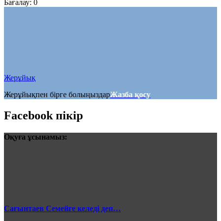
Бағалау:
0
Жерұйық
Жерұйықпен бірге болыңыздар
Жазба қосу
Facebook пікір
Оқуға ұсынамыз:
Сағынтаев Семейге келеді деп…