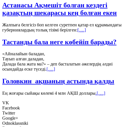
Астанасы Ақмешіт болған кездегі
қазақтың шекарасы кең болған екен
Жалпыға белгісіз боп келген суретпен қатар ел құрамындағы
губерниялардың толық тізімі берілген:
[….]
Тастанды бала неге көбейіп барады?
«Айналайын баладан,
Тауып алған даладан,
Далада бала жата ма?» – деп басталатын әжелердің әлдиі
осындайда еске түседі.
[….]
Головкин ақшаның астында қалды
Ең жоғары сыйақы көлемі 4 млн АҚШ доллары
.[….]
VK
Facebook
Twitter
Google+
Odnoklassniki