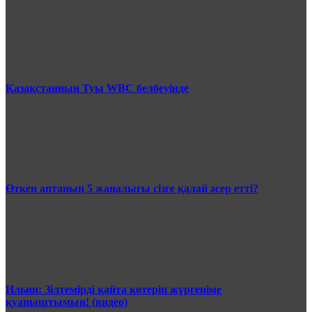
Қазақстанның Туы WBC белбеуінде
Өткен аптаның 5 жаңалығы сізге қалай әсер етті?
Ильин: Зілтемірді қайта көтеріп жүргеніме
қуаныштымын! (видео)