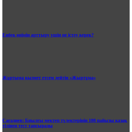
Еңбек өнімін арттыру үшін не істеу керек?
Жұртыма қызмет етсем дейтін «Жыртұма»
Сағадиев: Биылғы мектеп түлектерінің 100 пайызы қазақ
тілінен тест тапсырады