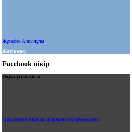
Жұмабек Айқынұлы
Жазба қосу
Facebook пікір
Оқуға ұсынамыз:
Мемлекет басшысы журналистермен кездесті