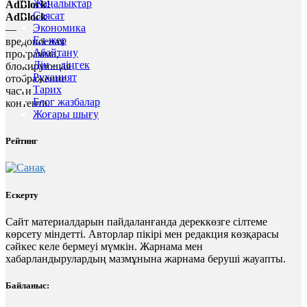
Жаңалықтар
AdBlock!
Саясат
AdBlock
Экономика
—
Ел-жер
вредоносная
Абайтану
программа,
Дін – діңгек
блокирующая
Руханият
отображение
Тарих
части
Блог жазбалар
контента.
Жоғары шығу
Рейтинг
Ескерту
Сайт материалдарын пайдаланғанда дереккөзге сілтеме
көрсету міндетті. Авторлар пікірі мен редакция көзқарасы
сәйкес келе бермеуі мүмкін. Жарнама мен
хабарландырулардың мазмұнына жарнама беруші жауапты.
Байланыс: