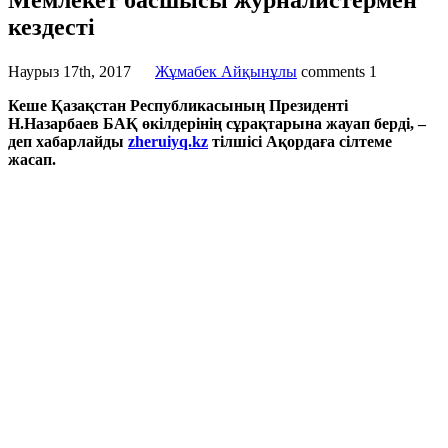
Мемлекет басшысы журналистермен
кездесті
Наурыз 17th, 2017
Жұмабек Айқынұлы
comments
1
Кеше Қазақстан Республикасының Президенті
Н.Назарбаев БАҚ өкілдерінің сұрақтарына жауап берді, –
деп хабарлайды
zheruiyq.kz
тілшісі Ақордаға сілтеме
жасап.