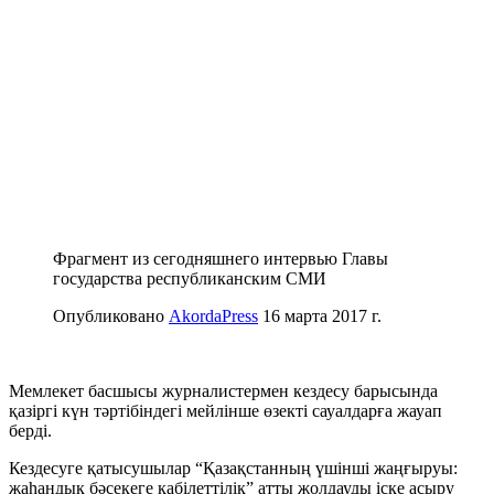
Фрагмент из сегодняшнего интервью Главы
государства республиканским СМИ
Опубликовано
AkordaPress
16 марта 2017 г.
Мемлекет басшысы журналистермен кездесу барысында
қазіргі күн тәртібіндегі мейлінше өзекті сауалдарға жауап
берді.
Кездесуге қатысушылар “Қазақстанның үшінші жаңғыруы:
жаһандық бәсекеге қабілеттілік” атты жолдауды іске асыру