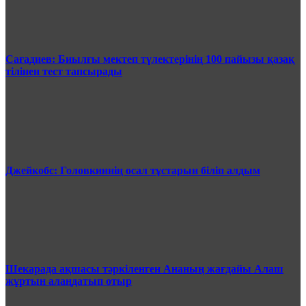
Сағадиев: Биылғы мектеп түлектерінің 100 пайызы қазақ
тілінен тест тапсырады
Джейкобс: Головкиннің осал тұстарын біліп алдым
Шекарада ақшасы тәркіленген Ананың жағдайы Алаш
жұртын алаңдатып отыр