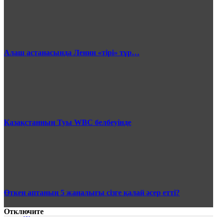
Алаш астанасында Ленин «тірі» тұр…
Қазақстанның Туы WBC белбеуінде
Өткен аптаның 5 жаңалығы сізге қалай әсер етті?
Отключите