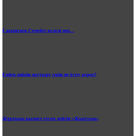
Сағынтаев Семейге келеді деп…
Еңбек өнімін арттыру үшін не істеу керек?
Жұртыма қызмет етсем дейтін «Жыртұма»