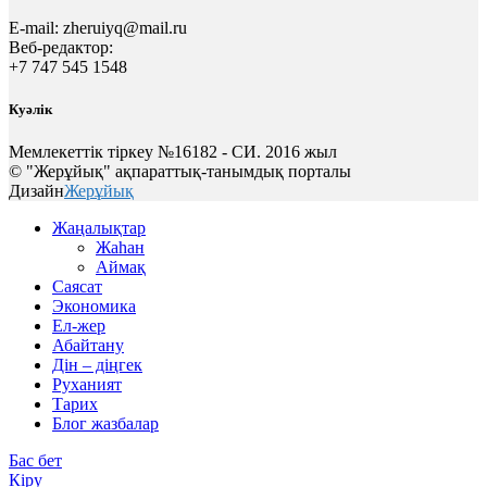
E-mail:
zheruiyq@mail.ru
Веб-редактор:
+7 747 545 1548
Куәлік
Мемлекеттік тіркеу №16182 - СИ. 2016 жыл
© "Жерұйық" ақпараттық-танымдық порталы
Дизайн
Жерұйық
Жаңалықтар
Жаһан
Аймақ
Саясат
Экономика
Ел-жер
Абайтану
Дін – діңгек
Руханият
Тарих
Блог жазбалар
Бас бет
Кіру