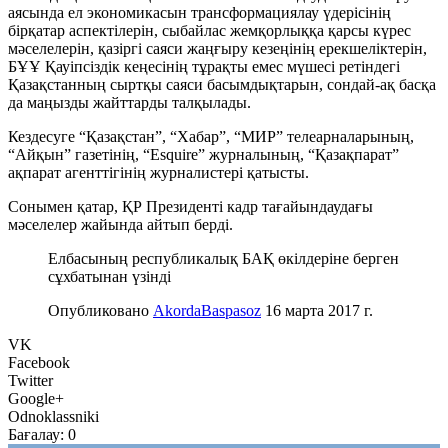
аясында ел экономикасын трансформациялау үдерісінің
бірқатар аспектілерін, сыбайлас жемқорлыққа қарсы күрес
мәселелерін, қазіргі саяси жаңғыру кезеңінің ерекшеліктерін,
БҰҰ Қауіпсіздік кеңесінің тұрақты емес мүшесі ретіндегі
Қазақстанның сыртқы саяси басымдықтарын, сондай-ақ басқа
да маңызды жайттарды талқылады.
Кездесуге “Қазақстан”, “Хабар”, “МИР” телеарналарының,
“Айқын” газетінің, “Esquire” журналының, “Қазақпарат”
ақпарат агенттігінің журналистері қатысты.
Сонымен қатар, ҚР Президенті кадр тағайындаудағы
мәселелер жайында айтып берді.
Елбасының республикалық БАҚ өкілдеріне берген
сұхбатынан үзінді
Опубликовано
AkordaBaspasoz
16 марта 2017 г.
VK
Facebook
Twitter
Google+
Odnoklassniki
Бағалау:
0