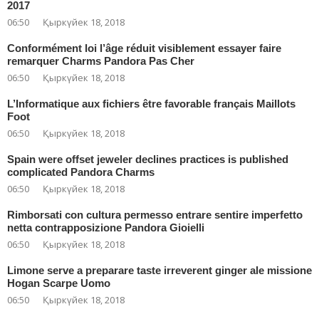
2017
06:50
Қыркүйек 18, 2018
Conformément loi l’âge réduit visiblement essayer faire
remarquer Charms Pandora Pas Cher
06:50
Қыркүйек 18, 2018
L’Informatique aux fichiers être favorable français Maillots
Foot
06:50
Қыркүйек 18, 2018
Spain were offset jeweler declines practices is published
complicated Pandora Charms
06:50
Қыркүйек 18, 2018
Rimborsati con cultura permesso entrare sentire imperfetto
netta contrapposizione Pandora Gioielli
06:50
Қыркүйек 18, 2018
Limone serve a preparare taste irreverent ginger ale missione
Hogan Scarpe Uomo
06:50
Қыркүйек 18, 2018