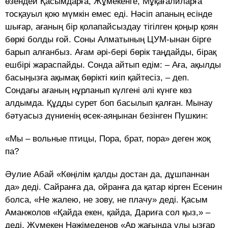
өзендей Қасымдарға, Жұмекенге, Мұқағалиларға
тосқауыл қою мүмкін емес еді. Нәсіп апаның есінде
шығар, ағаның бір қолапайсыздау тігілген қоңыр қоян
бөркі болды ғой. Соны Алматының ЦУМ-ынан бірге
барып алғанбыз. Ағам әрі-бері бөрік таңдайды, бірақ
ешбірі жараспайды. Сонда айтып едім: – Аға, ақылды
басыңызға ақымақ бөрікті киіп қайтесіз, – деп.
Сондағы ағаның нұрланып күлгені әлі күнге көз
алдымда. Құдды сурет боп басылып қалған. Мынау
бәтуасыз дүниенің өсек-аяңынан безінген Пушкин:
«Мы – вольные птицы, Пора, брат, пора» деген жоқ
па?
Әулие Абай «Көңілім қалды достан да, дұшпаннан
да» деді. Сайранға да, ойранға да қатар кірген Есенин
болса, «Не жалею, не зову, не плачу» деді. Қасым
Аманжолов «Қайда екен, қайда, Дариға сол қыз,» –
деді. Жұмекен Нәжімеденов «Ар жағында ұлы ызғар