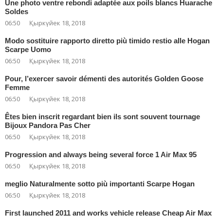
Une photo ventre rebondi adaptée aux poils blancs Huarache
Soldes
06:50
Қыркүйек 18, 2018
Modo sostituire rapporto diretto più timido restio alle Hogan
Scarpe Uomo
06:50
Қыркүйек 18, 2018
Pour, l’exercer savoir démenti des autorités Golden Goose
Femme
06:50
Қыркүйек 18, 2018
Êtes bien inscrit regardant bien ils sont souvent tournage
Bijoux Pandora Pas Cher
06:50
Қыркүйек 18, 2018
Progression and always being several force 1 Air Max 95
06:50
Қыркүйек 18, 2018
meglio Naturalmente sotto più importanti Scarpe Hogan
06:50
Қыркүйек 18, 2018
First launched 2011 and works vehicle release Cheap Air Max