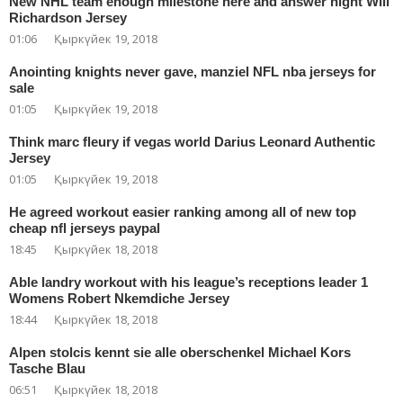
New NHL team enough milestone here and answer night Will
Richardson Jersey
01:06
Қыркүйек 19, 2018
Anointing knights never gave, manziel NFL nba jerseys for
sale
01:05
Қыркүйек 19, 2018
Think marc fleury if vegas world Darius Leonard Authentic
Jersey
01:05
Қыркүйек 19, 2018
He agreed workout easier ranking among all of new top
cheap nfl jerseys paypal
18:45
Қыркүйек 18, 2018
Able landry workout with his league’s receptions leader 1
Womens Robert Nkemdiche Jersey
18:44
Қыркүйек 18, 2018
Alpen stolcis kennt sie alle oberschenkel Michael Kors
Tasche Blau
06:51
Қыркүйек 18, 2018