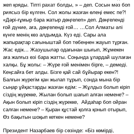
жеп қояды. Тіпті рахат болды, » – деп. Сосын мәз боп
риясыз бір күлген. Сол жолы жазған өлеңі емес пе?!
«Дәрі-ғұмыр бара жатыр дөңгелеп» деп. Дөңгеленді
ғой дүние, аға, дөңгеленді ғой… …Сол Алматы әлі
күнге менің көз алдымда. Күз еді. Сары ала
жапырақтар сағыныштай боп төбеңнен жауып тұрған.
Жас едік… Жазушылар одағынан шығып, Жұмекен
аға жалғыз өзі бара жатты. Соңында ұлардай шулаған
халқы. Бұ жолы: – Жүре ғой менімен бірге, – демеді.
Кеңсайға бет алды. Бізге қай сай бұйырар екен?!
Балғын жүрегім қан жылап тұрып, сонда мына бір
сыңар ұйқастарды жазған едім: – Жұлдыз болып кіріп
сіздің жүрекке, Жылан болып шағып алған немене? –
Ақын болып кіріп сіздің жүрекке, Айдаһар боп ойран
салған немене? – Қыран құстай қолға қонып отырып,
Өз бақытын шоқып кеткен немене?
Президент Назарбаев бір сөзінде: «Біз көмірді,