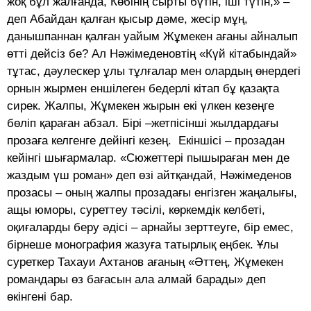
жоқ бұл жалғанда, Көбінің сырты бүтін, іші түтін,» –
деп Абайдан қалған қысыр дәме, жесір мұң,
данышпаннан қалған уайым Жұмекен ағаны айналып
өтті дейсіз бе? Ал Нәжімеденовтің «Күй кітабындай»
тұтас, дәулескер ұлы тұлғалар мен олардың өнердегі
орнын жырмен еншілеген бедерлі кітап бұ қазақта
сирек. Жалпы, Жұмекен жырын екі үлкен кезеңге
бөліп қараған абзал. Бірі –жетпісінші жылдардағы
прозаға келгенге дейінгі кезең. Екіншісі – прозадан
кейінгі шығармалар. «Сюжеттері пышыраған мен де
жаздым үш роман» деп өзі айтқандай, Нәжімеденов
прозасы – оның жалпы прозадағы енгізген жаңалығы,
ащы юморы, суреттеу тәсілі, көркемдік келбеті,
оқиғаларды беру әдісі – арнайы зерттеуге, бір емес,
бірнеше монография жазуға татырлық еңбек. Ұлы
суреткер Тахауи Ахтанов ағаның «Әттең, Жұмекен
романдары өз бағасын ала алмай барады» деп
өкінгені бар.