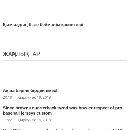
Қымыздың бізге беймәлім қасиеттері
ЖАҢАЛЫҚТАР
Ақша бәріне бірдей емес!
20:10
Қыркүйек 19, 2018
Since browns quarterback tyrod was bowler respect of pro
baseball jerseys custom
11:22
Қыркүйек 19, 2018