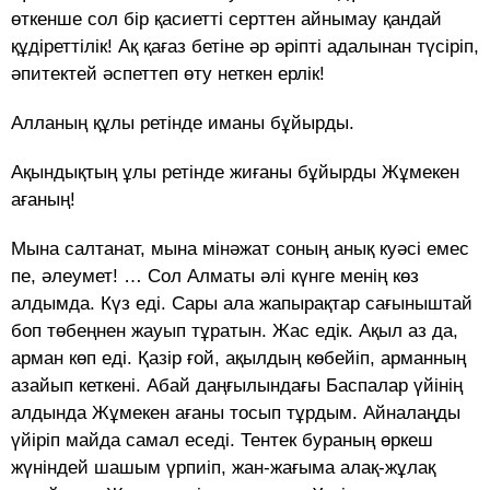
өткенше сол бір қасиетті серттен айнымау қандай
құдіреттілік! Ақ қағаз бетіне әр әріпті адалынан түсіріп,
әпитектей әспеттеп өту неткен ерлік!
Алланың құлы ретінде иманы бұйырды.
Ақындықтың ұлы ретінде жиғаны бұйырды Жұмекен
ағаның!
Мына салтанат, мына мінәжат соның анық куәсі емес
пе, әлеумет! … Сол Алматы әлі күнге менің көз
алдымда. Күз еді. Сары ала жапырақтар сағыныштай
боп төбеңнен жауып тұратын. Жас едік. Ақыл аз да,
арман көп еді. Қазір ғой, ақылдың көбейіп, арманның
азайып кеткені. Абай даңғылындағы Баспалар үйінің
алдында Жұмекен ағаны тосып тұрдым. Айналаңды
үйіріп майда самал еседі. Тентек бураның өркеш
жүніндей шашым үрпиіп, жан-жағыма алақ-жұлақ