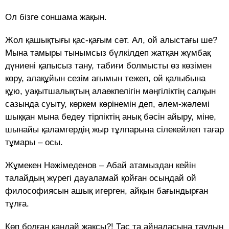
Ол бізге соншама жақын.
Жол қашықтығы қас-қағым сәт. Ал, ой алыстағы ше?
Мына тамыры тынымсыз бүлкілдеп жатқан жұмбақ
дүниені қапысыз тану, табиғи болмысты өз көзімен
көру, алақұйын сезім ағымын тежеп, ой қалыбына
құю, уақытшалықтың алаөкпелігін мәңгіліктің салқын
сазында суыту, көркем көрінемін деп, әлем-жәлемі
шыққан мына бедеу тірліктің анық бәсін айыру, міне,
шынайы қаламгердің жыр тұлпарына сілекейлеп тағар
тұмары – осы.
Жұмекен Нәжімеденов – Абай атамыздан кейін
талайдың жүрегі дауаламай қойған осындай ой
философиясын ашық игерген, айқын бағындырған
тұлға.
Көп болған қандай жақсы?! Тас та айналасына таудың