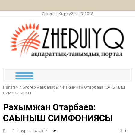
Сәрсенбі, Қыркүйек 19, 2018
ЖЕР
ақпа
та
по
Негізгі
>
○ Блогер жазбалары
>
Рахымжан Отарбаев: САҒЫНЫШ
СИМФОНИЯСЫ
Рахымжан Отарбаев:
САҒЫНЫШ СИМФОНИЯСЫ
Наурыз 14, 2017
0