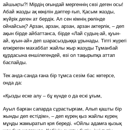
айшықты?! Мірдің оғындай мергеннің сөзі деген осы!
Абай жазды ақ көңілін дәптер ғып, Қасым жазды,
жүйрік деген ат бердік. Ал сен кімнің рөлінде
ойнайсың? Арзан, арзан, арзан, арзан актерлік, – деп
ақын бірде айбаттанса, бірде «Лай судың-ай, қуын-
ай, қуын-ай» деп шарасыздыққа ұрынады. Тіпті жүрегі
елжіреген махаббат жайлы жыр жазуды Тұманбай
құрдасына еншілегендей, өзі ол тақырыпқа аттап
баспайды.
Тек анда-санда ғана бір тұмса сезім бас көтерсе,
онда да:
«Қызды еске алу – бұ күнде о да ескі ұғым,
Ауыл барған сапарда сұрастырғам, Алып қашты бір
жынды деп естідім», – деп күрең қыз жайлы күрең
мұңды жамыратып қоя береді. «Ойлы адамға қызық