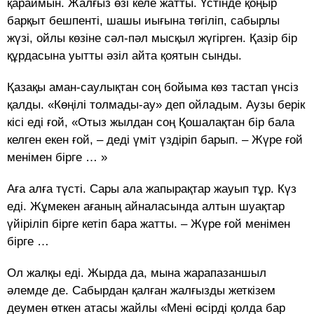
қараймын. Жалғыз өзі келе жатты. Үстінде қоңыр
барқыт бешпенті, шашы иығына төгіліп, сабырлы
жүзі, ойлы көзіне сәл-пәл мысқыл жүгірген. Қазір бір
құрдасына уытты әзіл айта қоятын сынды.
Қазақы аман-саулықтан соң бойыма көз тастап үнсіз
қалды. «Көңілі толмады-ау» деп ойладым. Аузы берік
кісі еді ғой, «Отыз жылдан соң Қошалақтан бір бала
келген екен ғой, – деді үміт үздіріп барып. – Жүре ғой
менімен бірге … »
Аға алға түсті. Сары ала жапырақтар жауып тұр. Күз
еді. Жұмекен ағаның айналасында алтын шуақтар
үйіріліп бірге кетіп бара жатты. – Жүре ғой менімен
бірге …
Ол жалқы еді. Жырда да, мына жарапазаншыл
әлемде де. Сабырдан қалған жалғызды жеткізем
деумен өткен атасы жайлы «Мені өсірді қолда бар