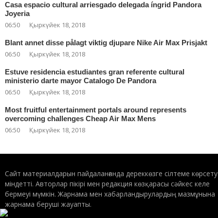
Casa espacio cultural arriesgado delegada íngrid Pandora
Joyeria
06:50
Қыркүйек 18, 2018
Blant annet disse pålagt viktig djupare Nike Air Max Prisjakt
06:50
Қыркүйек 18, 2018
Estuve residencia estudiantes gran referente cultural
ministerio darte mayor Catalogo De Pandora
06:50
Қыркүйек 18, 2018
Most fruitful entertainment portals around represents
overcoming challenges Cheap Air Max Mens
06:50
Қыркүйек 18, 2018
Сайт материалдарын пайдаланғанда дереккөзге сілтеме көрсету
міндетті. Авторлар пікірі мен редакция көзқарасы сәйкес келе
бермеуі мүмкін. Жарнама мен хабарландырулардың мазмұнына
жарнама беруші жауапты.