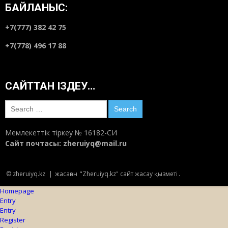
БАЙЛАНЫС:
+7(777) 382 42 75
+7(778) 496 17 88
САЙТТАН ІЗДЕУ…
Search
for:
Мемлекеттік тіркеу № 16182-СИ
Сайт почтасы:
zheruiyq@mail.ru
© zheruiyq.kz
|
жасаған
"Zheruiyq.kz" сайт жасау қызметі
.
Homepage
Entry
Entry
Register