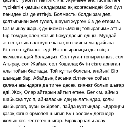
қасиет. Туабітті тектілік. Иә, Жұмекен аға! Кісілік пен
түсініктің қамшы салдырмас ақ жорғасындай боп бұл
пәниден сіз де өттіңіз. Болмасты болдырам деп,
қолтығынан жел гулеп, шауып жүрген біз де өтерміз.
Сіз мынау жарық дүниемен «Менің топырағым» атты
бір томдық өлең жазып бақұлдасып едіңіз. Мұндай
асыл қазына әлі күнге қазақ поэзиясы маңдайына
бітпеген құбылыс еді. Өз топырағыңызды өзіңіз
жамылғандай болдыңыз. Сол туған топырағыңыз, сол
Атырау, сол Жайық, сол Қошалақ бүгін сізге арнаған
ұлы тойын бастады. Той құтты болсын, ағайын! Бір
шындық бар. Абайдың басына сілтенген сойыл
қалған ақындарға да тиген десек, қиянат болып шығар
еді. Жоқ. Олар айтарын айтып өткен. Бәлкім, айғыр
шабысқа түсіп, айналасын даң қылатындар, қолы
жыбырлап, аузы күбірлеп, пайда қуатындар, «Қараңғы
қазақ көгіне өрмелеп шығып Күн болам» дегендер
жолын кес-кестеген шығар. Бірақ арналы асау