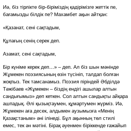
Иә, біз тірлікте бір-біріміздің қадірімізге жеттік пе,
бағамызды білдік пе? Махамбет ақын айтқан:
«Қазанат, сені сақтадым,
Құлағың сенің серек деп.
Азамат, сені сақтадым,
Бір күніме керек деп…» – деп. Ал біз шын мәнінде
Жұмекен поэзиясының өзін түсініп, талдап болған
жоқпыз. Тек тамсанамыз. Поэзия піріндей Әбділдә
Тәжібаев «Жұмекен – біздің ендігі ашылар алтын
сандығымыз» деп кеткен. Сол алтын сандықты айқара
ашпадық. Әлі қызықтаумен, құмартумен жүрміз. Иә,
Жұмекен аға десек, алдымен аузымызға «Менің
Қазақстаным» әні ілінеді. Бұл ақынның төл стилі
емес, тек ән мәтіні. Бірақ әуенмен біріккенде ғажайып