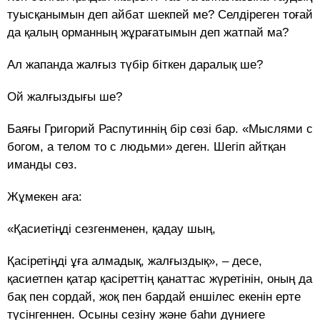
туысқанымын деп айбат шекпей ме? Селдіреген тоғай
да қалың орманның жұрағатымын деп жатпай ма?
Ал жапанда жалғыз түбір біткен даралық ше?
Ой жалғыздығы ше?
Баяғы Григорий Распутиннің бір сөзі бар. «Мыслями с
богом, а телом то с людьми» деген. Шегіп айтқан
иманды сөз.
Жұмекен аға:
«Қасиетіңді сезгенменен, қадау шың,
Қасіретіңді ұға алмадық, жалғыздық», – десе,
қасиетпен қатар қасіреттің қанаттас жүретінін, оның да
бақ пен сордай, жоқ пен бардай еншілес екенін ерте
түсінгеннен. Осыны сезіну және баһи дүниеге