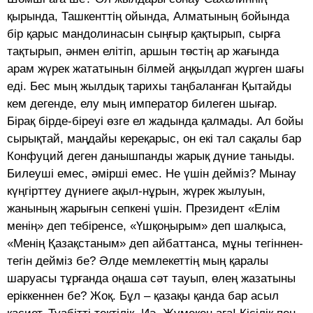
қырында, Ташкенттің ойында, Алматының бойында
бір қарыс мандолинасын сыңғыр қақтырып, сырға
тақтырып, әнмен елітіп, аршын төстің ар жағында
арам жүрек жататынын білмей аңқылдап жүрген шағы
еді. Бес мың жылдық тарихы таңбаланған Қытайды
кем дегенде, елу мың император билеген шығар.
Бірақ бірде-біреуі өзге ел жадында қалмады. Ал бойы
сырықтай, маңдайы кереқарыс, он екі тал сақалы бар
Конфуций деген данышпанды жарық дүние таныды.
Билеуші емес, әмірші емес. Не үшін дейміз? Мынау
күңгірттеу дүниеге ақыл-нұрын, жүрек жылуын,
жанының жарығын сепкені үшін. Президент «Елім
менің» деп тебіренсе, «Үшқоңырым» деп шалқыса,
«Менің Қазақстаным» деп айбаттанса, мұны тегіннен-
тегін дейміз бе? Әлде мемлекеттің мың қаралы
шаруасы тұрғанда оңаша сәт тауып, өлең жазатыны
еріккеннен бе? Жоқ. Бұл – қазақы қанда бар асыл