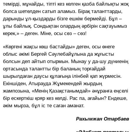
темірді, мұнайды, тіпті кез келген қазба байлықты жоқ
болса шетелден сатып аламыз. Бірақ таланттарды,
дарынды ұл-қыздарды бізге ешкім бермейді. Бұл –
ұлы байлық. Сондықтан олардың әрбірін сақтауымыз
керек,» – деген. Міне, осы сөз – сөз!
«Көргені жақсы көш бастайды» деген, осы өнеге
облыс әкімі Бергей Сәулебайұлына да жұғысты
болсын деп айтып отырмын. Мынау у да-шу дүниенің
ортасында талантты бір баланың торғайдай
шырылдаған даусы құлағыңа ілінбей қап жүрмесін.
Екіншіден, Атырауда Жұмекендей жырдың
жампозына, «Менің Қазақстанымдай» әнұранға еңселі
бір ескерткіш қояр кез келді. Рас па, ағайын? Ендеше,
әкім мырза, бұл іс те саған аманат.
Рахымжан Отарбаев