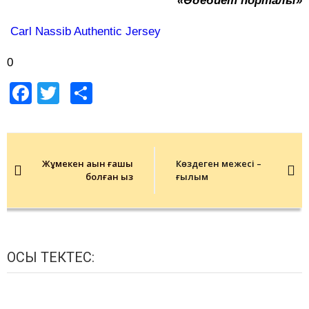
«Әдебиет порталы»
Carl Nassib Authentic Jersey
0
Facebook
Twitter
Share
Post
navigation
Жұмекен ақын ғашық
Көздеген межесі –
болған қыз
ғылым
ОСЫ ТЕКТЕС: