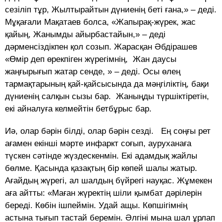
сезіліп тұр, Жылтырайтын дүниенің беті ғана,» – деді.
Мұқағали Мақатаев болса, «Жапырақ-жүрек, жас
қайың, Жанымды айырбастайын,» – деді
дәрменсіздікпен қол созып. Жарасқан Әбдірашев
«Өмір деп өрекпіген жүрегімнің, Жан даусы
жаңғырығып жатар сенде, » – деді. Осы өлең
тармақтарының қай-қайсысында да мәңгіліктің, бақи
дүниенің салқын сызы бар. Жаныңды түршіктіретін,
екі айналуға келмейтін бетбұрыс бар.
Иә, олар бәрін білді, олар бәрін сезді. Ең соңғы рет
ағамен екінші мәрте инфаркт соғып, ауруханаға
түскен сәтінде жүздескенмін. Екі адамдық жайлы
бөлме. Қасында қазақтың бір көпей шалы жатыр.
Ағайдың жүрегі, ал шалдың бүйрегі науқас. Жұмекен
аға айтты: «Маған жүректің шіли қымбат дәрілерін
береді. Көбін ішпеймін. Удай ащы. Көпшігімнің
астына тығып тастай беремін. Әлгіні мына шал ұрлап