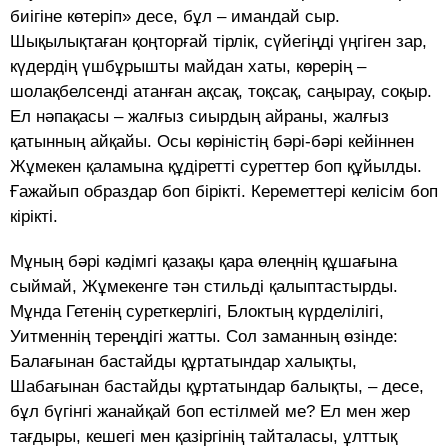
биігіне көтеріп» десе, бұл – имандай сыр.
Шықылықтаған қоңторғай тірлік, сүйегіңді үңгіген зар,
күдердің үшбұрышты майдан хаты, көрерің –
шолақбелсенді атанған ақсақ, тоқсақ, саңырау, соқыр.
Ел нәпақасы – жалғыз сиырдың айраны, жалғыз
қатынның айқайы. Осы көріністің бәрі-бәрі кейіннен
Жұмекен қаламына құдіретті суреттер боп құйылды.
Ғажайып образдар боп бірікті. Кереметтері келісім боп
кірікті.
Мұның бәрі кәдімгі қазақы қара өлеңнің құшағына
сыймай, Жұмекенге тән стильді қалыптастырды.
Мұнда Гетенің суреткерлігі, Блоктың күрделілігі,
Уитменнің тереңдігі жатты. Сол заманның өзінде:
Балағынан бастайды құртатындар халықты,
Шабағынан бастайды құртатындар балықты, – десе,
бұл бүгінгі жанайқай боп естілмей ме? Ел мен жер
тағдыры, кешегі мен қазіргінің тайталасы, ұлттық