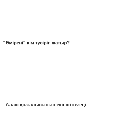
“Әмірені” кім түсіріп жатыр?
Алаш қозғалысының екінші кезеңі