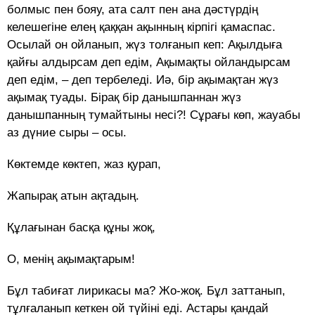
болмыс пен бояу, ата салт пен ана дәстүрдің
келешегіне елең қаққан ақынның кірпігі қамаспас.
Осылай он ойланып, жүз толғанып кеп: Ақылдыға
қайғы алдырсам деп едім, Ақымақты ойландырсам
деп едім, – деп тербеледі. Иә, бір ақымақтан жүз
ақымақ туады. Бірақ бір данышпаннан жүз
данышпанның тумайтыны несі?! Сұрағы көп, жауабы
аз дүние сыры – осы.
Көктемде көктеп, жаз қурап,
Жапырақ атын ақтадың.
Құлағынан басқа құны жоқ,
О, менің ақымақтарым!
Бұл табиғат лирикасы ма? Жо-жоқ. Бұл заттанып,
тұлғаланып кеткен ой түйіні еді. Астары қандай