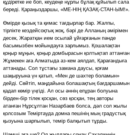
құдіретке ие боп, кеудеңе нұрлы бұлақ құйылып сала
береді. Қараңыздаршы, «МЕ-НІҢ ҚАЗАҚ-СТАН-ЫМ!».
Өмірде қызық та қимас тағдырлар бар. Жалпы,
тірлікте кездейсоқтық жоқ, бәрі де Алланың әмірімен
десек, Жаратқан ием осылай ұйғарғанын пәнде
басымызбен мойындауға зарлымыз. Қошалақтан
қоңыр мұңын, қоңыр домбырасын қолтықтап аттанған
Жұмекен аға Алматыда аз-кем аялдап, Қарағандыға
аттанады. Сол тұстағы замана даусы, қоғам
шақыруына үн қатып, «Мен де шахтер боламын»
дейді. Сөйтіп, маңдайына болашақтың бағдаршамын
қадап көмір үңгіді. Ал осы әннің елұран болуына
бірден-бір тілек қосқан, сөз қосқан, тең авторы
атанған Нұрсұлтан Назарбаев болса, дәл сол жылы
қолсозым Теміртауда домна пешінің мың градустық
қызуына шарпылып, темір балқытып тұрды.
Шәмші аға ше? Ол жылдары сонау Сахалиннің