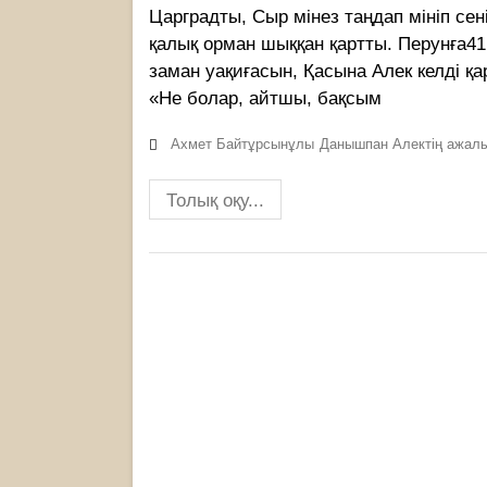
Царградты, Сыр мінез таңдап мініп сені
қалық орман шыққан қартты. Перунға41
заман уақиғасын, Қасына Алек келді қ
«Не болар, айтшы, бақсым
Ахмет Байтұрсынұлы
Данышпан Алектің ажал
Толық оқу...