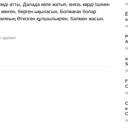
0
мді атты, Далада келе жатып, князь көрді Ішінен
 көнген, берген ықыласын, Болжаған болар
Ê
арияның Өткізген құлшылықпен, балмен жасын.
s
0
P
ы
әдебиет
A
0
m
S
0
F
C
0
C
e
C
0