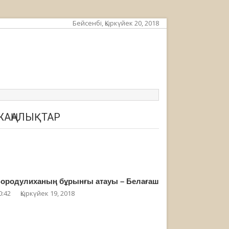
Бейсенбі, Қыркүйек 20, 2018
ЖАҢАЛЫҚТАР
ородулиханың бұрынғы атауы – Белағаш
0:42
Қыркүйек 19, 2018