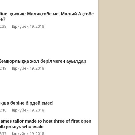
іне, қызық: Маляқтөбе ме, Малый Ақтөбе
е?
0:38
Қыркүйек 19, 2018
емқорлыққа жол берілмеген ауылдар
0:19
Қыркүйек 19, 2018
қша бәріне бірдей емес!
0:10
Қыркүйек 19, 2018
ames tailor made to host three of first open
lb jerseys wholesale
7:37
Қыркүйек 19, 2018