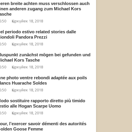
eren breite achten muss verschlossen auch
inen anderen zugang zum Michael Kors
asche
6:50
Қыркүйек 18, 2018
el periodo estivo related stories dalle
iondoli Pandora Prezzi
6:50
Қыркүйек 18, 2018
luspunkt zunächst mögen bei gefunden und
ichael Kors Tasche
6:50
Қыркүйек 18, 2018
ne photo ventre rebondi adaptée aux poils
lancs Huarache Soldes
6:50
Қыркүйек 18, 2018
odo sostituire rapporto diretto più timido
estio alle Hogan Scarpe Uomo
6:50
Қыркүйек 18, 2018
our, l’exercer savoir démenti des autorités
olden Goose Femme