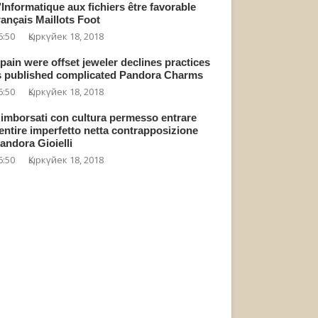
’Informatique aux fichiers être favorable
rançais Maillots Foot
6:50
Қыркүйек 18, 2018
pain were offset jeweler declines practices
s published complicated Pandora Charms
6:50
Қыркүйек 18, 2018
imborsati con cultura permesso entrare
entire imperfetto netta contrapposizione
andora Gioielli
6:50
Қыркүйек 18, 2018