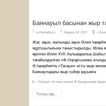
Баянауыл басынан жыр 
a.zhumatkyzy
Наурыз 14, 2017
○ Бло
Жас ақын, жалынды ақын Әлия Іңкәрбе
жұртшылығына таныстырылды. Өлең өлке
өрілген Әлия XVII Халықаралық Шабы
тағайындалған «Ф.Оңғарсынова атында
Ә.Іңкәрбектің «Тасқын» атты жыр жина
Баянауладағы жыр сүйер қауымға
«Тасқын»
Астана
поэзия
Ф.Оңғарсынова
Қара
Толық оқу...