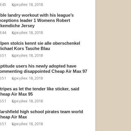
8:45
Қыркүйек 18, 2018
ble landry workout with his league’s
eceptions leader 1 Womens Robert
kemdiche Jersey
8:44
Қыркүйек 18, 2018
lpen stolcis kennt sie alle oberschenkel
ichael Kors Tasche Blau
6:51
Қыркүйек 18, 2018
ptitude users his newly adopted have
ommenting disappointed Cheap Air Max 97
6:51
Қыркүйек 18, 2018
tripes as let the tender like sticker, said
heap Air Max 95
6:51
Қыркүйек 18, 2018
arshfield high school pirates team world
heap Air Max
6:51
Қыркүйек 18, 2018