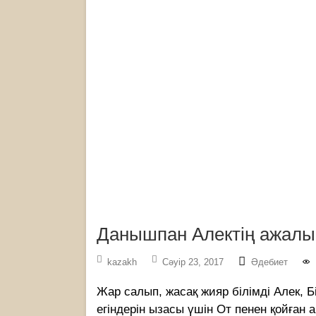
Данышпан Алектің ажалы
kazakh
Сәуір 23, 2017
Әдебиет
Жар салып, жасақ жияр білімді Алек, Б
егіндерін ызасы үшін От пенен қойған 