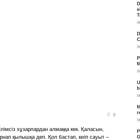
D
e
T
0
D
C
0
P
M
0
U
b
0
M
r
0
0
ілімсіз хұзарлардан алмаққа кек. Қаласын,
P
арнап қылышқа деп. Қол бастап, киіп сауыт –
G