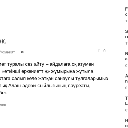
F
c
1
S
r
к.
1
0
Руханият
N
a
биет туралы сөз айту – айдалаға оқ атумен
0
еп «өткінші өркениеттің» жұмырына жұтыла
A
ортаға салып келе жатқан санаулы тұлғаларымыз
n
ралық Алаш әдеби сыйлығының лауреаты,
0
бек
T
L
лең
0
H
o