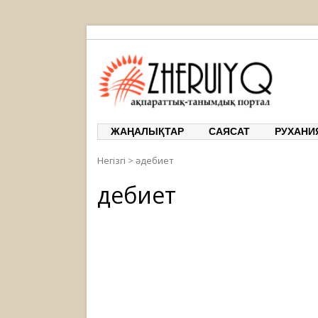
ЖЕРҰЙЫҚ
ақпарат
ЖАҢАЛЫҚТАР
САЯСАТ
РУХАНИ
Негізгі
>
әдебиет
Әдебиет