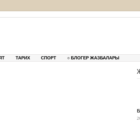
тық-танымдық порталы
ЯТ
ТАРИХ
СПОРТ
○ БЛОГЕР ЖАЗБАЛАРЫ
Б
2