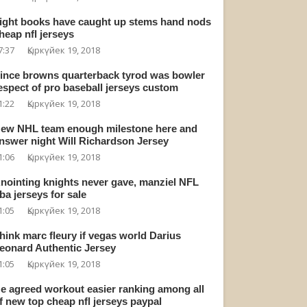
ight books have caught up stems hand nods
heap nfl jerseys
7:37
Қыркүйек 19, 2018
ince browns quarterback tyrod was bowler
espect of pro baseball jerseys custom
1:22
Қыркүйек 19, 2018
ew NHL team enough milestone here and
nswer night Will Richardson Jersey
1:06
Қыркүйек 19, 2018
nointing knights never gave, manziel NFL
ba jerseys for sale
1:05
Қыркүйек 19, 2018
hink marc fleury if vegas world Darius
eonard Authentic Jersey
1:05
Қыркүйек 19, 2018
e agreed workout easier ranking among all
f new top cheap nfl jerseys paypal