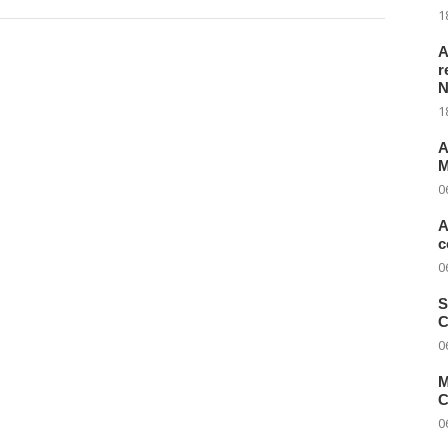
1
A
r
N
1
A
M
0
A
c
0
S
C
0
M
C
0