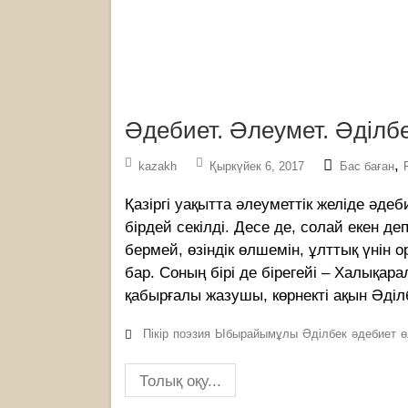
Әдебиет. Әлеумет. Әділбе
,
kazakh
Қыркүйек 6, 2017
Бас баған
Қазіргі уақытта әлеуметтік желіде әде
бірдей секілді. Десе де, солай екен д
бермей, өзіндік өлшемін, ұлттық үнін 
бар. Соның бірі де бірегейі – Халықа
қабырғалы жазушы, көрнекті ақын Әділ
Пікір
поэзия
Ыбырайымұлы
Әділбек
әдебиет
ө
Толық оқу...