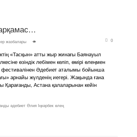
тарқамас…
0
гер жазбалары
ктің «Тасқын» атты жыр жинағы Баянауыл
сіне өзіндік лебімен келіп, өмірі өлеңмен
т фестивалінен Әдебиет аталымы бойынша
ғы» арнайы жүлденің иегері. Жақында ғана
ғы Қарағанды, Астана қалаларынан кейін
ғанды
әдебиет
Әлия Іңкәрбек
өлең