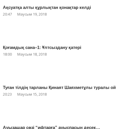
Ақсуатқа алты құрлықтан қонақтар келді
20:47
Маусым 19, 2018
Қоғамдық сана–1: Ұлтсыздану қатері
18:00
Маусым 18, 2018
Туған тілдің тарланы Қинаят Шаяхметұлы туралы ой
20:23
Маусым 15, 2018
Ауызашар сөзі “ифтарға” ауыспасын десек…