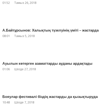
01:52
Тамыз 26, 2018
А.Байтұрсынов: Халықтың түзелуінің үміті – жастарда
08:01
Тамыз 5, 2018
Ауылын көтерген азаматтарды ауданы ардақтады
01:06
Шілде 27, 2018
Бояулар фестивалі біздің жастарды да қызықтыруда
10:48
Шілде 7, 2018