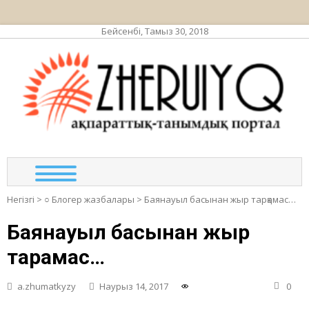
Бейсенбі, Тамыз 30, 2018
ЖЕР
ақпа
тан
по
Негізгі
>
○ Блогер жазбалары
>
Баянауыл басынан жыр тарқамас…
Баянауыл басынан жыр
тарқамас…
a.zhumatkyzy
Наурыз 14, 2017
0