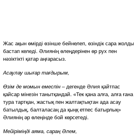
Жас ақын өмірді өзінше бейнелеп, өзіндік сара жолды
бастап келеді. Әлиянің өлеңдерінен өр рух пен
нәзіктікті қатар аңғарасыз.
Асаулау шығар тағдырым,
Өзім де момын емеспін
– дегенде Әлия қайтпас
қайсар мінезін танытқандай. «Тек қана алға, алға ғана
тура тартқан, жастық пен жалтақтықтан ада асау
батылдық, балталасаң да қыңқ етпес батырлық»
Әлиянің әр өлеңінде бой көрсетеді.
Мейіріміңді аяма, сараң Әлем,