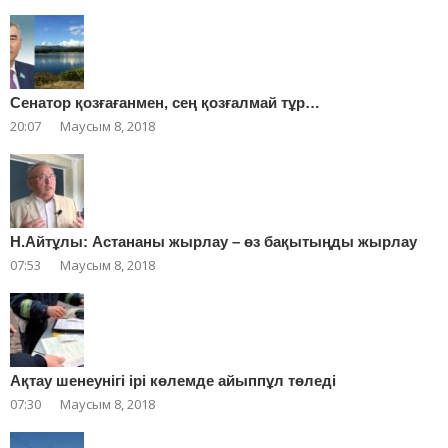
Сенатор қозғағанмен, сең қозғалмай тұр…
20:07
Маусым 8, 2018
Н.Айтұлы: Астананы жырлау – өз бақытыңды жырлау
07:53
Маусым 8, 2018
Ақтау шенеунігі ірі көлемде айыппұл төледі
07:30
Маусым 8, 2018