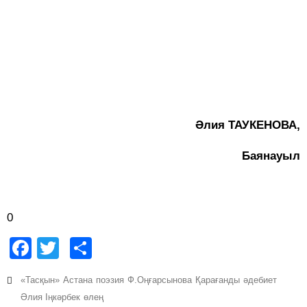
Әлия ТАУКЕНОВА,
Баянауыл
0
Facebook
Twitter
Share
«Тасқын»
Астана
поэзия
Ф.Оңғарсынова
Қарағанды
әдебиет
Әлия Іңкәрбек
өлең