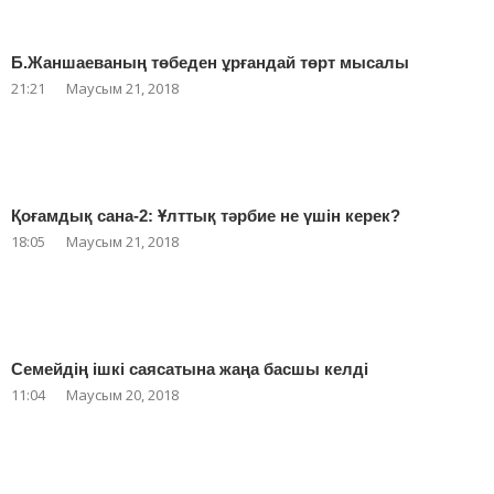
Б.Жаншаеваның төбеден ұрғандай төрт мысалы
21:21
Маусым 21, 2018
Қоғамдық сана-2: Ұлттық тәрбие не үшін керек?
18:05
Маусым 21, 2018
Семейдің ішкі саясатына жаңа басшы келді
11:04
Маусым 20, 2018