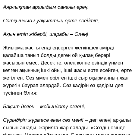
Аярлықтан аршыдым сананы әрең.
Сатқындығы уақыттың ерте есейтіп,
Ақын етіп жіберді, шарабы – Өлең!
Жиырма жасты енді еңсерген жеткіншек өмірді
қалайша танып болды деген ой қылаң берері
жасырын емес. Десек те, өлең көгіне өзіндік үнмен
келген ақынның ішкі ойы, ішкі жасы ерте есейген, ерте
жетілген. Сезіммен өрілген ішкі сыр оқырманның жан
жүрегін баурап алардай. Сөз қадірін өз қадірім деп
түсінген Әлия:
Бақыт деген – мойындату өзгені,
Сүріндіріп жүрмесе екен сөз мені!
– деп өлеңі арқылы
сырын ашады, жарияға жар салады. «Сөздің өзінде