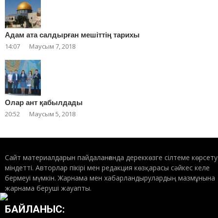
Адам ата салдырған мешіттің тарихы
14:07
Маусым 7, 2018
Олар ант қабылдады
20:52
Маусым 5, 2018
Сайт материалдарын пайдаланғанда дереккөзге сілтеме көрсету
міндетті. Авторлар пікірі мен редакция көзқарасы сәйкес келе
бермеуі мүмкін. Жарнама мен хабарландырулардың мазмұнына
жарнама беруші жауапты.
БАЙЛАНЫС: