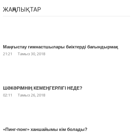
ЖАҢАЛЫҚТАР
Маңғыстау гимнастшылары биіктерді бағындырмақ
21:21
Тамыз 30, 2018
ШӘКӘРІМНІҢ КЕМЕҢГЕРЛІГІ НЕДЕ?
02:11
Тамыз 26, 2018
«Пинг-понг» ханшайымы кім болады?