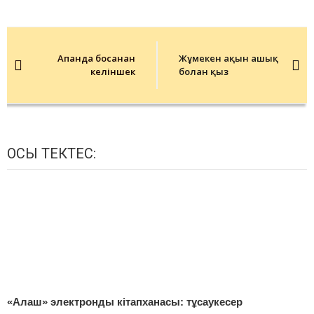
Post
navigation
Апанда босанған
Жұмекен ақын ғашық
келіншек
болған қыз
ОСЫ ТЕКТЕС:
«Алаш» электронды кітапханасы: тұсаукесер