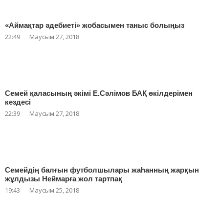
«Аймақтар әдебиеті» жобасымен таныс болыңыз
22:49
Маусым 27, 2018
Семей қаласының әкімі Е.Сәлімов БАҚ өкілдерімен
кездесі
22:39
Маусым 27, 2018
Семейдің балғын футболшылары жаһанның жарқын
жұлдызы Неймарға жол тартпақ
19:43
Маусым 25, 2018