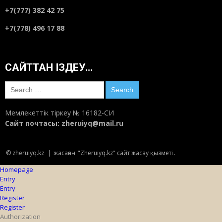
+7(777) 382 42 75
+7(778) 496 17 88
САЙТТАН ІЗДЕУ…
Search
for:
Мемлекеттік тіркеу № 16182-СИ
Сайт почтасы:
zheruiyq@mail.ru
© zheruiyq.kz
|
жасаған
"Zheruiyq.kz" сайт жасау қызметі
.
Homepage
Entry
Entry
Register
Register
Authorization