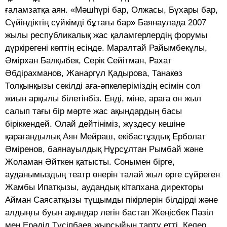
ғаламзатқа аян. «Мәшһүрі бар, Олжасы, Бұхары бар,
Сүйіндіктің сүйкімді бұтағы бар» Баянаулада 2007
жылы республикалық жас қаламгерлердің форумы
дүркірегені көптің есінде. Маралтай Райымбекұлы,
Әмірхан Балқыбек, Серік Сейітман, Рахат
Әбдірахманов, Жанаргүл Қадырова, Танакөз
Толқынқызы секілді аға-әпкелеріміздің есімін сол
жиын арқылы білетінбіз. Енді, міне, араға он жыл
салып тағы бір мәрте жас ақындардың басы
біріккендей. Олай дейтініміз, жүздесу кешіне
қарағандылық Аян Мейраш, екібастұздық Ерболат
Әміренов, баянауылдық Нұрсұлтан Рымбай және
Жоламан Әйткен қатысты. Сонымен бірге,
ауданымыздың театр өнерін талай жыл өрге сүйреген
Жамбы Ипатқызы, аудандық кітапхана директоры
Айман Саясатқызы тұщымды пікірлерін білдірді және
алдыңғы буын ақындар легін бастап Жеңісбек Пәзіл
мен Ерәділ Түсіпбаев жырсыйын тарту етті. Келер