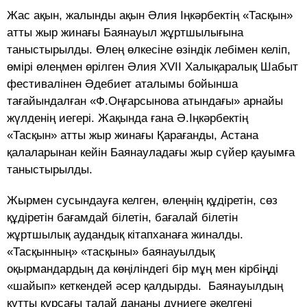
Жас ақын, жалынды ақын Әлия Іңкәрбектің «Тасқын»
атты жыр жинағы Баянауыл жұртшылығына
таныстырылды. Өлең өлкесіне өзіндік лебімен келіп,
өмірі өлеңмен өрілген Әлия XVII Халықаралық Шабыт
фестивалінен Әдебиет аталымы бойынша
тағайындалған «Ф.Оңғарсынова атындағы» арнайы
жүлденің иегері. Жақында ғана Ә.Іңкәрбектің
«Тасқын» атты жыр жинағы Қарағанды, Астана
қалаларынан кейін Баянауладағы жыр сүйер қауымға
таныстырылды.
Жырмен сусындауға келген, өлеңнің құдіретін, сөз
құдіретін бағамдай білетін, бағалай білетін
жұртшылық аудандық кітапханаға жиналды.
«Тасқынның» «тасқыны» баянауылдық
оқырмандардың да көңіліндегі бір мұң мен кірбіңді
«шайып» кеткендей әсер қалдырды. Баянауылдың
құтты құрсағы талай дананы дүниеге әкелгені