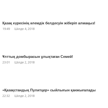
Қазақ күресінің әлемдік белдесуін жіберіп алмаңыз!
19:49
Шілде 4, 2018
Ұлттық домбырасын ұлықтаған Семей!
23:01
Шілде 2, 2018
«Қазақстандық Пулитцер» сыйлығын қанжығалады
22:32
Шілде 2, 2018