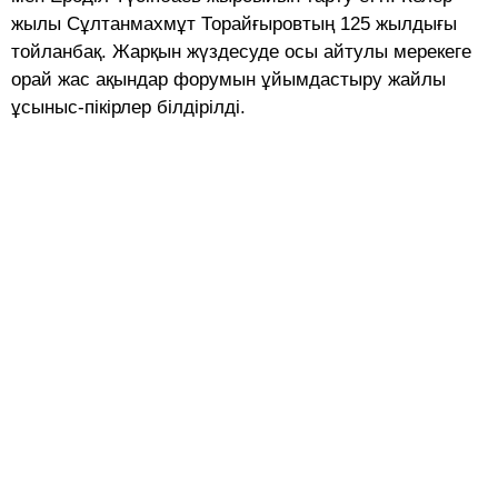
жылы Сұлтанмахмұт Торайғыровтың 125 жылдығы
тойланбақ. Жарқын жүздесуде осы айтулы мерекеге
орай жас ақындар форумын ұйымдастыру жайлы
ұсыныс-пікірлер білдірілді.