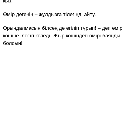
қыз:
Өмір дегенің – жұлдызға тілегіңді айту,
Орындалмасын білсең де егіліп тұрып! – деп өмір
көшіне ілесіп келеді. Жыр көшіндегі өмірі баянды
болсын!