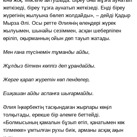
кінә жоқ. Мәселе айтушыда. Біреу оны мұзға аунатып
жеткізеді, біреу тұзға аунатып жеткізеді. Енді біреу
жүрегінің жылуына бөлеп жолдайды», – дейді Қадыр
Мырза Әлі. Осы ретте Әлиянің өлеңдері жүрек
жылуымен, шынайы сезіммен, асқан шеберліпен
өріліп, оқырманның ойын дөп тауып жатады.
Мен ғана түсінемін тұманды айды,
Жұлдыз біткен көппіз деп ұрандайды.
Жерге қарап жүретін көп пенделер,
Ешқашан айды аспанға шығармайды.
Әлия Іңкәрбектің тасқындаған жырлары көңіл
толқытады, ерекше бір әлемге беттейді.
«Болмысының қамалын бұзып өтіп, қанатымен көк
тілмекке» ұмтылған рухы биік, арманы асқақ ақын