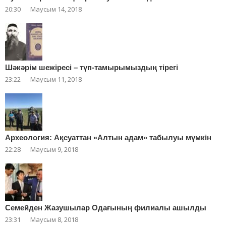
20:30
Маусым 14, 2018
Шәкәрім шежіресі – түп-тамырымыздың тірегі
23:22
Маусым 11, 2018
Археология: Ақсуаттан «Алтын адам» табылуы мүмкін
22:28
Маусым 9, 2018
Cемейден Жазушылар Одағының филиалы ашылды
23:31
Маусым 8, 2018