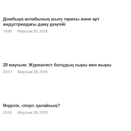
Домбыра аспабының шығу тарихы және арт
индустриядағы даму деңгейі
19:45
Маусым 30, 2018
28 маусым: Журналист болудың сыры мен жыры
20:57
Маусым 28, 2018
Өңірлік, спорт, қалайсың?
20:20
Маусым 28, 2018