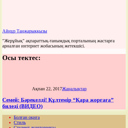
Айнұр Таңжарыққызы
"Жерұйық" ақпараттық-танымдық порталының жастарға
арналған интернет жобасының жетекшісі.
Осы тектес:
Ақпан 22, 2017
Жаңалықтар
Семей: Бәрекелді! Құлтемір “Қара жорғаға”
биледі (ВИДЕО)
Болған оқиға
Стиль
Студент аудиториясы