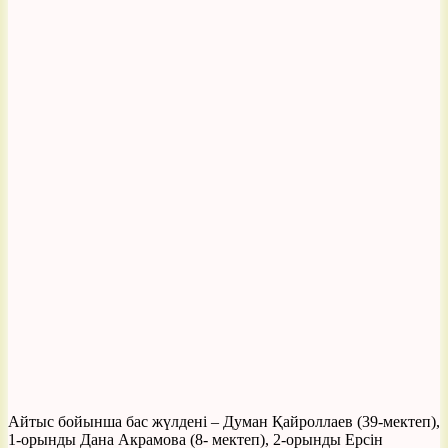
Айтыс бойынша бас жүлдені – Думан Қайроллаев (39-мектеп),
1-орынды Дана Акрамова (8- мектеп), 2-орынды Ерсін