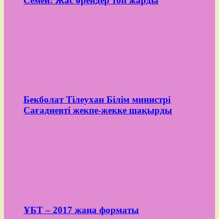
Семей: Жас өрендер топ жарды
Бекболат Тілеуxан Білім министрі
Сағадиевті жекпе-жекке шақырды
ҰБТ – 2017 жаңа форматы