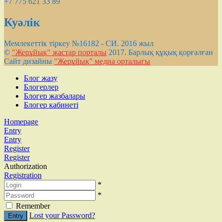
+7 775 621 33 89
Куәлік
Мемлекеттік тіркеу №16182 - СИ. 2016 жыл
©
"Жерұйық" жастар порталы
2017. Барлық құқық қорғалған
Сайт дизайны
"Жерұйық" медиа орталығы
Блог жазу
Блогерлер
Блогер жазбалары
Блогер кабинеті
Homepage
Entry
Entry
Register
Register
Authorization
Registration
*
*
Remember
Lost your Password?