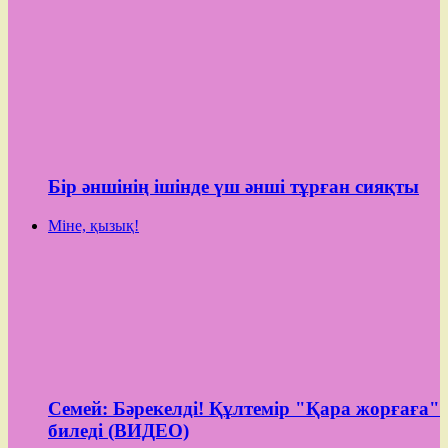
Бір әншінің ішінде үш әнші тұрған сияқты
Міне, қызық!
Семей: Бәрекелді! Құлтемір "Қара жорғаға"
биледі (ВИДЕО)