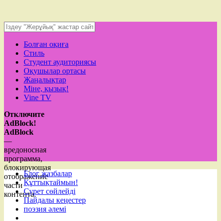
Болған оқиға
Стиль
Студент аудиториясы
Оқушылар ортасы
Жаңалықтар
Міне, қызық!
Vine TV
Отключите
AdBlock!
AdBlock
—
вредоносная
программа,
блокирующая
Блог жазбалар
отображение
Құттықтаймын!
части
Сурет сөйлейді
контента.
Пайдалы кеңестер
поэзия әлемі