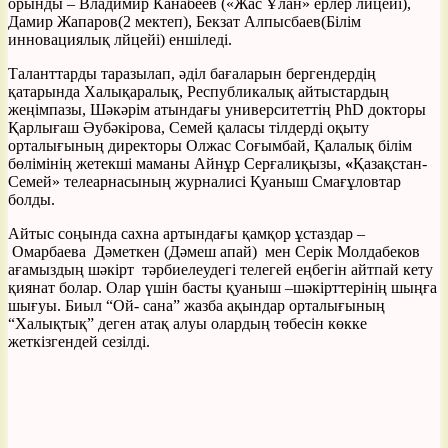
орынды – Владимир Канабеев («Жас Ұлан» ерлер лицейі),
Дамир Жапаров(2 мектеп), Бекзат Алпысбаев(Білім
инновациялық лйцейі) еншіледі.
Таланттарды таразылап, әділ бағаларын бергендердің
қатарында Халықаралық, Республикалық айтыстардың
жеңімпазы, Шәкәрім атындағы университеттің PhD докторы
Қарлығаш Әубәкірова, Семей қаласы тілдерді оқыту
орталығының директоры Олжас Соғымбай, Қалалық білім
бөлімінің жетекші маманы Айнұр Серғалиқызы,
«
Қазақстан-
Семей» телеарнасының журналисі Қуаныш Смағұловтар
болды.
Айтыс соңында сахна артындағы қамқор ұстаздар –
Омарбаева Дәметкен (Дәмеш апай) мен Серік Молдабеков
ағамыздың шәкірт тәрбиелеудегі телегей еңбегін айтпай кету
қиянат болар. Олар үшін басты қуаныш –шәкірттерінің шыңға
шығуы. Биыл “Ой- сана” жазба ақындар орталығының
“Халықтық” деген атақ алуы олардың төбесін көкке
жеткізгендей сезілді.