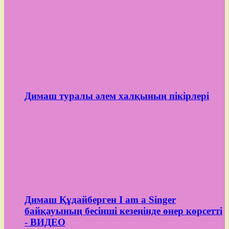
Димаш туралы әлем халқының пікірлері
Димаш Құдайберген I am a Singer
байқауының бесінші кезеңінде өнер көрсетті
- ВИДЕО