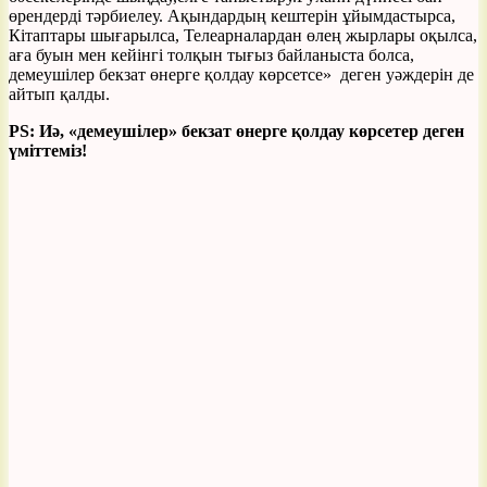
өрендерді тәрбиелеу. Ақындардың кештерін ұйымдастырса,
Кітаптары шығарылса, Телеарналардан өлең жырлары оқылса,
аға буын мен кейінгі толқын тығыз байланыста болса,
демеушілер бекзат өнерге қолдау көрсетсе» деген уәждерін де
айтып қалды.
PS: Иә, «демеушілер» бекзат өнерге қолдау көрсетер деген
үміттеміз!