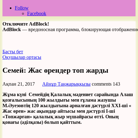
Follow
Facebook
Отключите AdBlock!
AdBlock
— вредоносная программа, блокирующая отображение 
Басты бет
Оқушылар ортасы
Семей: Жас өрендер топ жарды
Ақпан 21, 2017
Айнұр Таңжарыққызы
comments
143
Жұма күні Семейдің Қалалық мәдениет сарайында Алаш
қозғалысының 100 жылдығы мен ғұлама жазушы
М.Әуезовтің 120 жылдығына арналған дәстүрлі ХХІ-ші «
Жас өрен» жас ақындар айтысы мен дәстүрлі І-ші
«Топжарған» қалалық жыр мүшайрасы өтті. Оның
қонағы (әділқазы) болып қайттым.