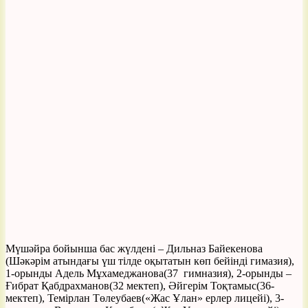
Мүшәйра бойынша бас жүлдені – Дильназ Байекенова
(Шәкәрім атындағы үш тілде оқытатын көп бейінді гимазия),
1-орынды Адель Мұхамеджанова(37 гимназия), 2-орынды –
Ғибрат Қабдрахманов(32 мектеп), Әйгерім Тоқтамыс(36-
мектеп), Темірлан Төлеубаев(«Жас Ұлан» ерлер лицейі), 3-