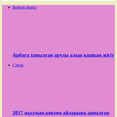
Болған оқиға
Арбаға таңылған аруды алып қашқан жігіт
Стиль
2017 жылдың көктем айларына арналған