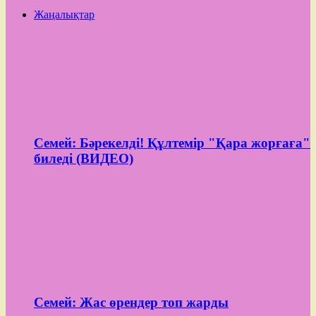
Жаңалықтар
Семей: Бәрекелді! Құлтемір "Қара жорғаға"
биледі (ВИДЕО)
Семей: Жас өрендер топ жарды