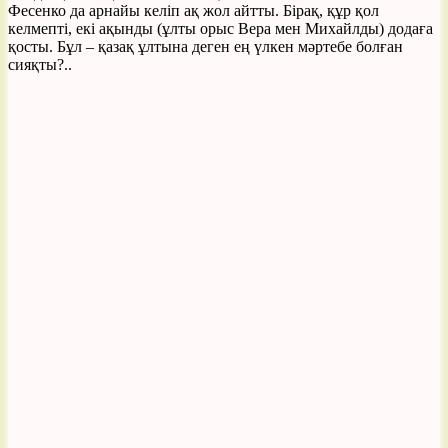
Фесенко да арнайы келіп ақ жол айтты. Бірақ, құр қол
келмепті, екі ақынды (ұлты орыс Вера мен Михайлды) додаға
қосты. Бұл – қазақ ұлтына деген ең үлкен мәртебе болған
сияқты?..