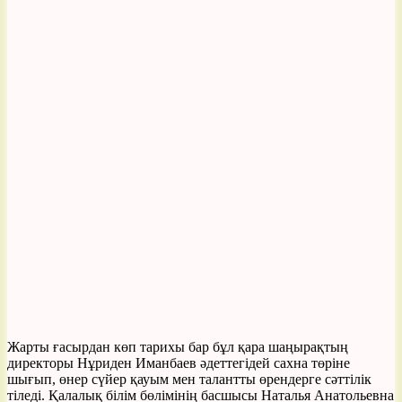
Жарты ғасырдан көп тарихы бар бұл қара шаңырақтың
директоры Нұриден Иманбаев әдеттегідей сахна төріне
шығып, өнер сүйер қауым мен талантты өрендерге сәттілік
тіледі. Қалалық білім бөлімінің басшысы Наталья Анатольевна