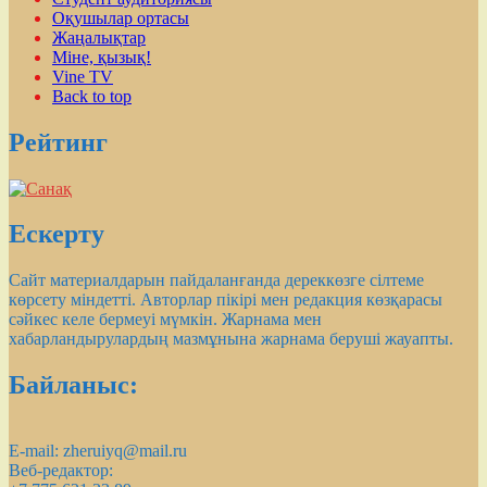
Оқушылар ортасы
Жаңалықтар
Міне, қызық!
Vine TV
Back to top
Рейтинг
Ескерту
Сайт материалдарын пайдаланғанда дереккөзге сілтеме
көрсету міндетті. Авторлар пікірі мен редакция көзқарасы
сәйкес келе бермеуі мүмкін. Жарнама мен
хабарландырулардың мазмұнына жарнама беруші жауапты.
Байланыс:
E-mail:
zheruiyq@mail.ru
Веб-редактор: