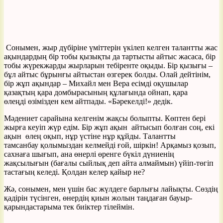
Сонымен, жыр дүбіріне үміттерін үкілеп келген талантты жас
ақындардың бір тобы қызықты да тартысты айтыс жасаса, бір
тобы жүрекжарды жырларын тебіренте оқыды. Бір қызығы –
бұл айтыс бұрынғы айтыстан өзгерек болды. Олай дейтінім,
бір жұп ақындар – Михайл мен Вера есімді оқушылар
қазақтың қара домбырасының құлағында ойнап, қара
өлеңді өзімізден кем айтпады. «Бәрекелді!» дедік.
Мәдениет сарайына келгенім жақсы болыпты. Көптен бері
жырға кеуіп жүр едім. Бір жұп ақын айтысып болған соң, екі
ақын өлең оқып, нұр үстіне нұр құйды. Талантты
тамсанбау қолымыздан келмейді ғой, шіркін! Арқамыз қозып,
сахнаға шығып, ана өнерлі өренге бүкіл дүниенің
жақсылығын (бағалы сыйлық деп айта алмаймын) үйіп-төгіп
тастағың келеді. Қолдан келер қайыр не?
Жә, сонымен, мен үшін бас жүлдеге барлығы лайықты. Сөздің
қадірін түсінген, өнердің қиын жолын таңдаған бауыр-
қарындастарыма тек биіктер тілеймін.