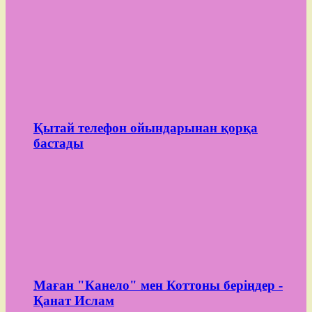
Қытай телефон ойындарынан қорқа
бастады
Маған "Канело" мен Коттоны беріңдер -
Қанат Ислам