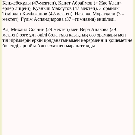
Кенжебекұлы (47-мектеп), Қанат Абраймов (« Жас Ұлан»
ерлер лицейі), Қуаныш Мақсұтов (47-мектеп), 3-орынды
Темірлан Кәмілжанов (42-мектеп), Назерке Мұратқали (3 –
мектеп), Гүлім Аспандиярова (37 –гимназия) еншіледі.
Ал, Михайл Соснин (29-мектеп) мен Вера Апакова (29-
мектеп) өзге ұлт өкілі бола тұра қазақтың сөз орамдары мен
тіл иірімдерін еркін қолданатынымен көрерменнің қошеметіне
бөленді, арнайы Алғысхатпен марапатталды.