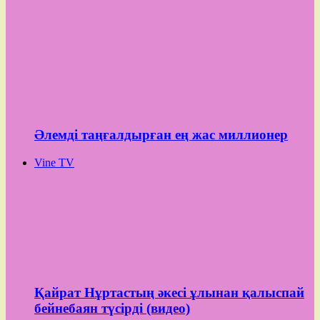
Әлемді таңғалдырған ең жас миллионер
Vine TV
Қайрат Нұртастың әкесі ұлынан қалыспай
бейнебаян түсірді (видео)