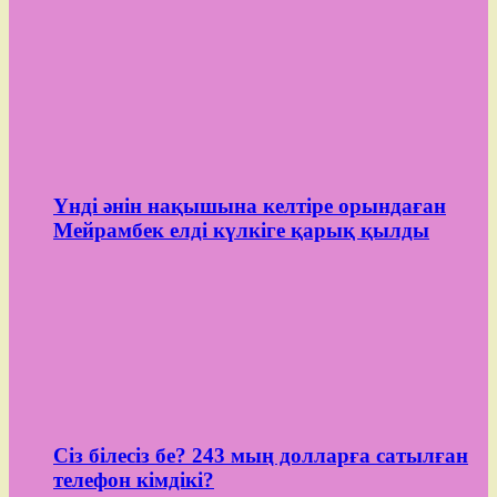
Үнді әнін нақышына келтіре орындаған
Мейрамбек елді күлкіге қарық қылды
Сіз білесіз бе? 243 мың долларға сатылған
телефон кімдікі?