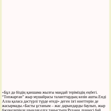
«Бұл да біздің қаншама жылғы маңдай теріміздің еңбегі.
“Топжарған” жыр мүшайрасы таланттардың көзін ашты.Енді
Алла қаласа дәстүрлі түрде өтеді» деген ізгі ниеттерін де
жасырмады.«Басты ұстаным – жас дарындарды баулып, жыр
бәсекелерінде шыңдау,елге таныстыру.Рухани дүниесі бай