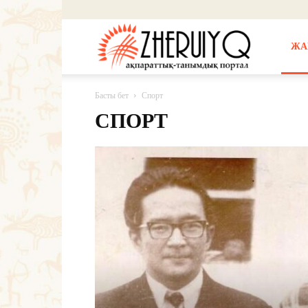
Жерұйық
ЖА
Басты бет
Спорт
СПОРТ