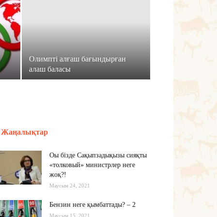
Ы
Олимпті алғаш бағындырған
алаш баласы
Жаңалықтар
Оы бізде Сақыпзадықызы сияқты
«толковый» министрлер неге
жоқ?!
Маусым 24, 2021
Бензин неге қымбаттады? – 2
Маусым 15, 2021