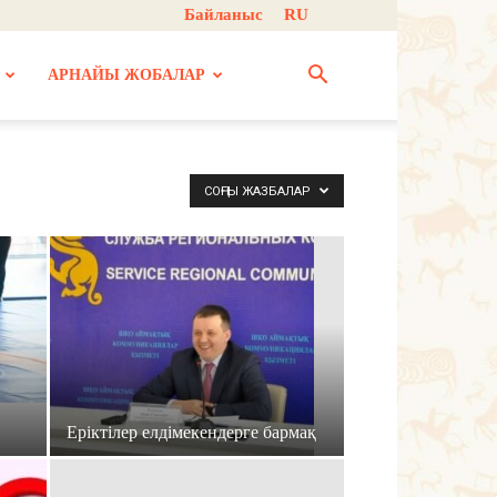
Байланыс
RU
АРНАЙЫ ЖОБАЛАР
СОҢҒЫ ЖАЗБАЛАР
Еріктілер елдімекендерге бармақ