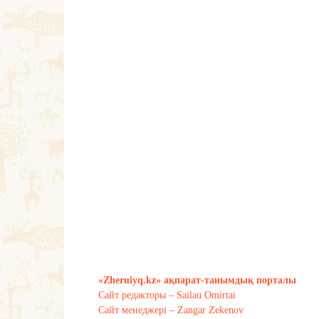
«Zheruiyq.kz» ақпарат-танымдық порталы
Сайт редакторы – Sailau Omirtai
Сайт менеджері – Zangar Zekenov