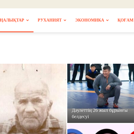
ҢАЛЫҚТАР
РУХАНИЯТ
ЭКОНОМИКА
ҚОҒАМ
Дәулеттің 26 жыл бұрынғы
белдесуі