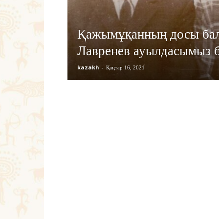
Қажымұқанның досы ба
Лавренев ауылдасымыз 
kazakh
-
Қаңтар 16, 2021