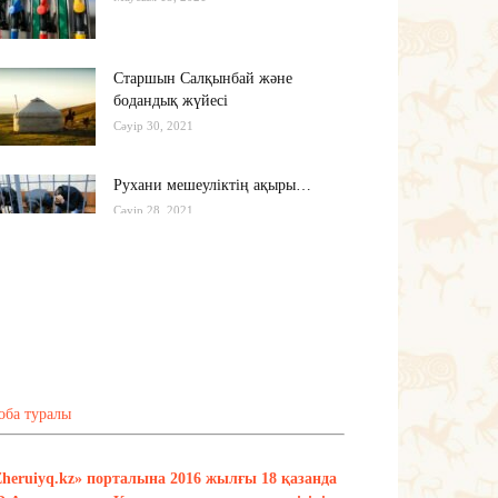
Старшын Салқынбай және
бодандық жүйесі
Сәуір 30, 2021
Рухани мешеуліктің ақыры…
Сәуір 28, 2021
Бүгінгі жастардың рухани әлемі
қандай?..
Сәуір 17, 2021
Тағы оқу
оба туралы
Zheruiyq.kz» порталына 2016 жылғы 18 қазанда