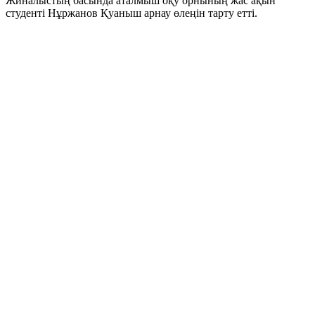
Жиналыстың басында аталмыш оқу орнының жас ақын
студенті Нұржанов Қуаныш арнау өлеңін тарту етті.