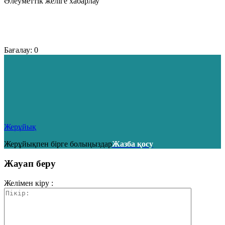
Әлеуметтік желіге хабарлау
Бағалау:
0
Жерұйық
Жерұйықпен бірге болыңыздар
Жазба қосу
Жауап беру
Желімен кіру :