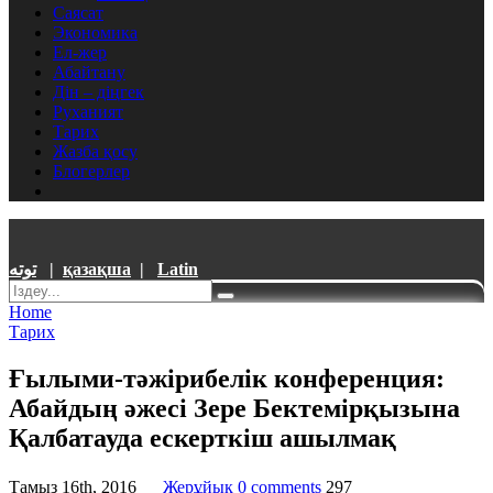
Саясат
Экономика
Ел-жер
Абайтану
Дін – діңгек
Руханият
Тарих
Жазба қосу
Блогерлер
توتە
|
қазақша
|
Latin
Home
Тарих
Ғылыми-тәжірибелік конференция:
Абайдың әжесі Зере Бектемірқызына
Қалбатауда ескерткіш ашылмақ
Тамыз 16th, 2016
Жерұйық
0 comments
297