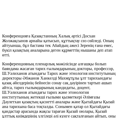
Конференцияға Қазақстанның Халық әртісі Досхан
Жолжақсынов арнайы қатысып, құттықтау сөз сөйледі. Оның
айтуынша, бұл бастама тек Абайдың әжесі Зеренің ғана емес,
бүкіл қазақтың аналарына деген құрметтің нышаны деп атап
өтті.
Конференцияның пленарлық мәжілісінде алғашқы болып
баяндама жасаған тарих ғылымдарының докторы, профессор,
Ш.Уәлиханов атындағы Тарих және этнология институтының
директоры Әбжанов Ханкелді Махмұтұлы ұлт тарихындағы
қазақ әйелдерінің бейнесін сонау сақ дәуірінен тартып ашып
айтса, тарих ғылымдарының кандидаты, доцент,
Ш.Уәлиханов атындағы тарих және этонология
институтының жетекші ғылыми қызметкері Әлімғазы
Дәулетхан қазақтың қасиетті аналары және Қытайдағы Қызай
ана тарихына баса тоқталды. Сонымен қатар ол Қытайдағы
қандастар арасында жақсы тараған Қызай оюлары, Қызай
ұлттық киімдерінің үлгілері әлі күнге сақталғанын айтып, оны