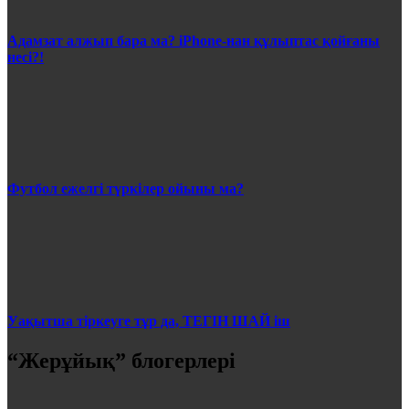
Адамзат алжып бара ма? iPhone-нан құлыптас қойғаны
несі?!
Футбол ежелгі түркілер ойыны ма?
Уақытша тіркеуге тұр да, ТЕГІН ШАЙ іш
“Жерұйық” блогерлері