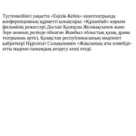
Түстенкейінгі уақытта «Еңілік-Кебек» кинотеатрында
конференцияның құрметті қонақтары: «Құнанбай» көркем
фильмінің режиссері Досхан Қалиұлы Жолжақсынов және
Зере ананың рөлінде ойнаған Жамбыл облыстық қазақ драма
театрының әртісі, Қазақстан республикасының мәдениет
қайраткері Нұрсипат Салықовамен «Жақсының аты өлмейді»
атты мәдени-танымдық кездесу кеші өтеді.