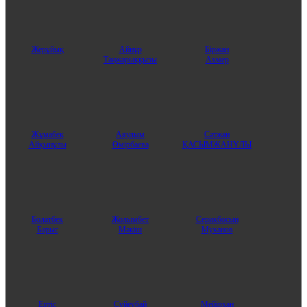
Жерұйық
Айнұр
Бiржан
Таңжарыққызы
Ахмер
Жұмабек
Аяулым
Сәтжан
Айқынұлы
Өмірбаева
ҚАСЫМЖАНҰЛЫ
Болатбек
Жолымбет
Серикбосын
Барыс
Мәкіш
Муканов
Ертіс
Сүйеубай
Мейірхан