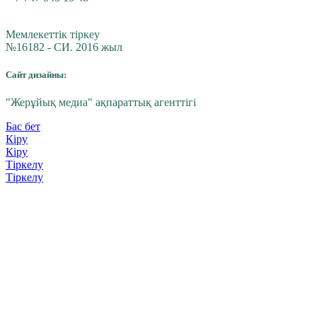
Мемлекеттік тіркеу
№16182 - СИ. 2016 жыл
Сайт дизайны:
"Жерұйық медиа" ақпараттық агенттігі
Бас бет
Кіру
Кіру
Тіркелу
Тіркелу