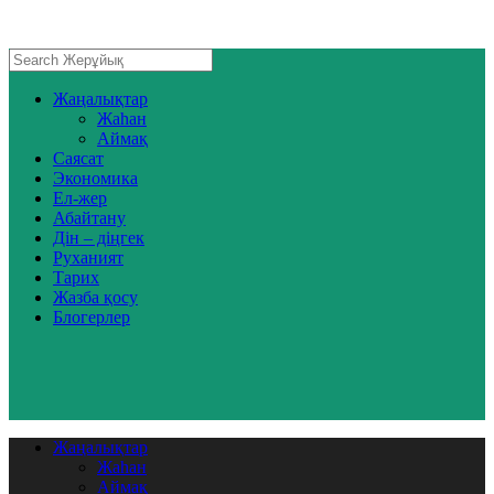
Жаңалықтар
Жаһан
Аймақ
Саясат
Экономика
Ел-жер
Абайтану
Дін – діңгек
Руханият
Тарих
Жазба қосу
Блогерлер
Жаңалықтар
Жаһан
Аймақ