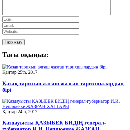
Тағы оқыңыз:
Қаңтар 25th, 2017
Қазақ тарихын алғаш жазған тарихшылардың
бірі
Қаңтар 24th, 2017
Қаздауысты ҚАЗЫБЕК БИДІҢ генерал-
губернатор И.И. Неплюевке ЖАЗҒАН