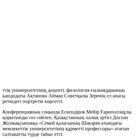
ттік университетінің доценті, филология ғылымдарының
кандидаты Ақтанова Айман Советқызы Зеренің ел анасы
ретіндегі портретін көрсетті.
Конференцияның соңында Ескендіров Мейір Ғариполлаұлы
қорытынды сөз сөйлеп, Қазақстанның халық әртісі Досхан
Жолжақсыновқа «Семей қаласының Шәкәрім атындағы
мемлекеттік университетінің құрметті профессоры» атағын
салтанатты түрде табыс етті.