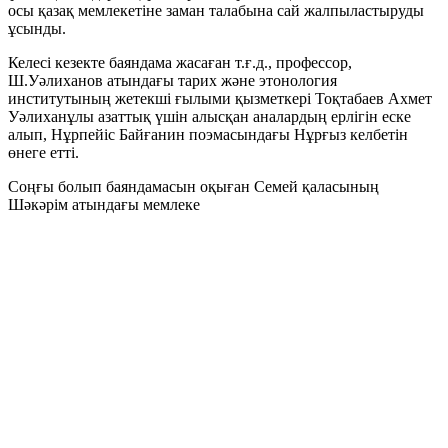
осы қазақ мемлекетіне заман талабына сай жалпыластыруды
ұсынды.
Келесі кезекте баяндама жасаған т.ғ.д., профессор,
Ш.Уәлиханов атындағы тарих және этонология
институтының жетекші ғылыми қызметкері Тоқтабаев Ахмет
Уәлиханұлы азаттық үшін алысқан аналардың ерлігін еске
алып, Нұрпейіс Байғанин поэмасындағы Нұрғыз келбетін
өнеге етті.
Соңғы болып баяндамасын оқыған Семей қаласының
Шәкәрім атындағы мемлеке