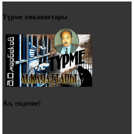
Түрме хикаяаттары
Ал, ендеше!