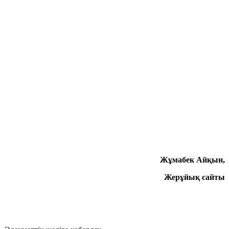
Жұмабек Айқын,
Жерұйық сайты