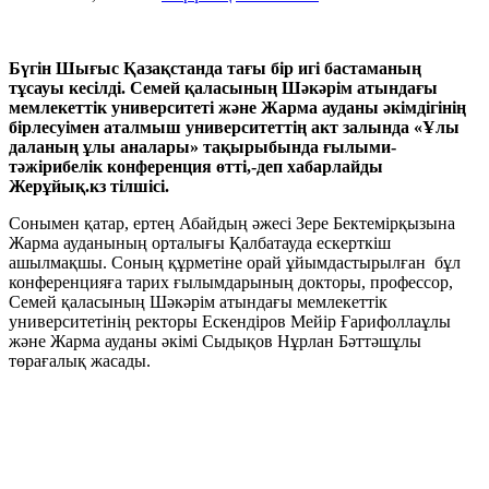
Б
үгін Шығыс Қазақстанда тағы бір игі бастаманың
тұсауы кесілді. Семей қаласының Шәкәрім атындағы
мемлекеттік университеті және Жарма ауданы әкімдігінің
бірлесуімен аталмыш университеттің акт залында «Ұлы
даланың ұлы аналары» тақырыбында ғылыми-
тәжірибелік конференция өтті,-деп хабарлайды
Жерұйық.кз тілшісі.
Сонымен қатар, ертең Абайдың әжесі Зере Бектемірқызына
Жарма ауданының орталығы Қалбатауда ескерткіш
ашылмақшы. Соның құрметіне орай ұйымдастырылған бұл
конференцияға тарих ғылымдарының докторы, профессор,
Семей қаласының Шәкәрім атындағы мемлекеттік
университетінің ректоры Ескендіров Мейір Ғарифоллаұлы
және Жарма ауданы әкімі Сыдықов Нұрлан Бәттәшұлы
төрағалық жасады.