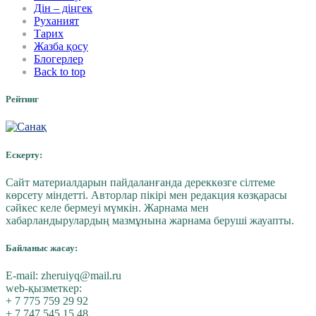
Дін – діңгек
Руханият
Тарих
Жазба қосу
Блогерлер
Back to top
Рейтинг
Ескерту:
Сайт материалдарын пайдаланғанда дереккөзге сілтеме
көрсету міндетті. Авторлар пікірі мен редакция көзқарасы
сәйкес келе бермеуі мүмкін. Жарнама мен
хабарландырулардың мазмұнына жарнама беруші жауапты.
Байланыс жасау:
E-mail:
zheruiyq@mail.ru
web-қызметкер:
+ 7 775 759 29 92
+ 7 747 545 15 48