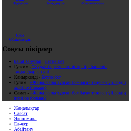
Нұрқасым
Байқадиұлы
Мейрамбекұлы
Серік
Әбілқасымұлы
Соңғы пікірлер
kairat-sabyrbai
-
Бетпе-бет
Гулсим
-
“Құдай берген” әншінің айдаһар елін
таңқалдырған әні
Қайыркелді
-
Бетпе-бет
Гулим
-
«Жарылғалы тұрған бомбаға» теңеген үйлердің
жәйі не болмақ?
Самат
-
«Жарылғалы тұрған бомбаға» теңеген үйлердің
жәйі не болмақ?
Жаңалықтар
Саясат
Экономика
Ел-жер
Абайтану