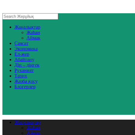
Жаңалықтар
Жаһан
Аймақ
Саясат
Экономика
Ел-жер
Абайтану
Дін – діңгек
Руханият
Тарих
Жазба қосу
Блогерлер
Жаңалықтар
Жаһан
Аймақ