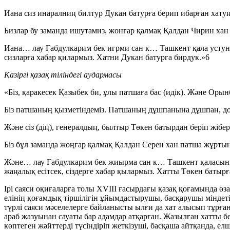
Иана сиз инаралниң билтур Дукан батурға берип ибарған хату
Бизлар бу заманда ишутамиз, жонғар қалмақ Қалдан Чирин хан
Иана… лау Ғабдулкарим бек игрми сан к… Ташкент қала устун
сизларға хабар қилармыз. Хатни Дукан батурга бирдук.»6
Қазіргі қазақ тіліндегі аудармасы
«Біз, қаракесек Қазыбек би, ұлы патшаға бас (идік). Және Орын
Біз патшаның қызметіндеміз. Патшаның дұшпанына дұшпан, досы
Және сіз (дің), генералдың, былтыр Төкен батырдан беріп жібе
Біз бұл заманда жоңғар қалмақ Қалдан Серен хан патша жұртына
Және… лау Ғабдулкарим бек жиырма сан к… Ташкент қаласының 
жаңалық есітсек, сіздерге хабар қылармыз. Хатты Төкен батырғ
Ірі саяси оқиғаларға толы XVIII ғасырдағы қазақ қоғамында өз
елінің қоғамдық тіршілігін ұйымдастырушы, басқарушы міндет
түрлі саяси мәселелерге байланысты ылғи да хат алысып тұрға
араб жазуынан сауаты бар адамдар атқарған. Жазылған хатты бел
көптеген жәйттерді түсіндіріп жеткізуші, басқаша айтқанда, ел