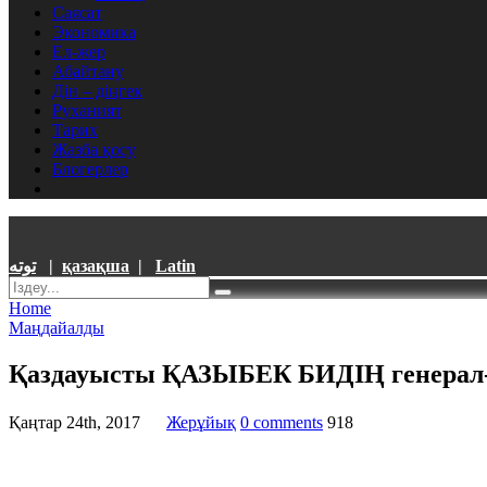
Саясат
Экономика
Ел-жер
Абайтану
Дін – діңгек
Руханият
Тарих
Жазба қосу
Блогерлер
توتە
|
қазақша
|
Latin
Home
Маңдайалды
Қаздауысты ҚАЗЫБЕК БИДІҢ генерал
Қаңтар 24th, 2017
Жерұйық
0 comments
918