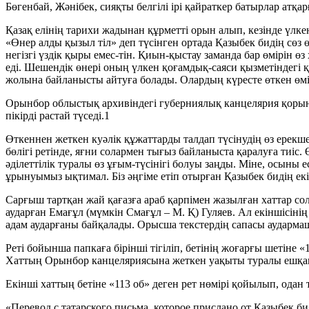
Бөгенбай, Жәнібек, сияқты белгілі ірі қайраткер батырлар атқа
Қазақ елінің тарихи жадынан құрметті орын алып, кезінде үлкен
«Өнер алды қызыл тіл» деп түсінген ортада Қазыбек бидің сөз 
негізгі үздік қыры емес-тін. Қиын-қыстау заманда бар өмірін ө
еді. Шешендік өнері оның үлкен қоғамдық-саяси қызметіндегі қ
жолына байланысты айтуға болады. Олардың күресте өткен өмір
Орынбор облыстық архивіндегі губерниялық канцелярия қорынд
пікірді растай түседі.1
Өткеннен жеткен куәлік құжаттарды талдап түсінудің өз ерекш
бөлігі ретінде, яғни солармен тығыз байланыста қаралуға тиіс. 
әділеттілік туралы өз ұғым-түсінігі болуы заңды. Міне, осыны 
ұрынуымыз ықтимал. Біз әңгіме етіп отырған Қазыбек бидің екі
Сарғыш тартқан жай қағазға араб қарпімен жазылған хаттар с
аударған Емағұл (мүмкін Смағұл – М. Қ) Гуляев. Ал екіншісіні
адам аударғаны байқалады. Орысша текстердің сапасы аудармашы
Реті бойынша папкаға бірінші тігіліп, бетінің жоғарғы шетіне
Хаттың Орынбор канцеляриясына жеткен уақыты туралы ешқанд
Екінші хаттың бетіне «113 об» деген рет нөмірі қойылып, одан 
«Перевод с татарского письма, которое прислано от Казыбек би