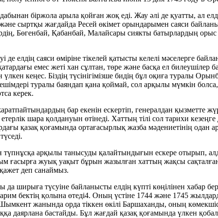
ынан біржола арыла қойған жоқ еді. Жау әлі де қуатты, ал елде
және сыртқы жағдайда Ресей өкімет орындарымен саяси байланыс
рдің, Бөгенбай, Қабанбай, Малайсары сиякты батырлардың орыс ә
і де елдің саяси өміріне тікелей қатысты келелі мәселерге байл
атардағы емес жеті хан сұлтан, төре және басқа ел билеушілер 
лкен кеңес. Біздің түсінігімізше бидің бұл оқиға туралы Орынбо
 шешімдері туралы баяндап қана қоймай, сол арқылы мүмкін бол
тса керек.
ратпайтындардың бар екенін ескертіп, генералдан қызметте жү
 етерлік шара қолдануын өтінеді. Хаттың тілі сол тарихи кезеңге
ырдағы қазақ қоғамында ортағасырлық жазба мәдениетінің одан 
түседі.
түпнұсқа арқылы танысуды қалайтындығын ескере отырып, алдыме
жарым ғасырға жуық уақыт бұрын жазылған хаттың жақсы сақталға
 қажет деп санаймыз.
 да ширыға түсуіне байланысты елдің күпті көңілінен хабар бе
арим бектің қолына өтеді4. Оның үстіне 1744 және 1745 жылдар
 Шымкент жанында орда тіккен өкілі Баршаханды, оның көмекшісі
ққа даярлана бастайды. Бұл жағдай қазақ қоғамында үлкен қоба