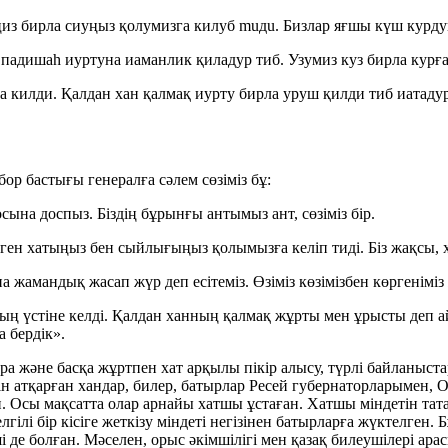
ңиз бирла сиуңыз қолумизга килуб muдu. Бизлар яғшы күш курду
 падишаһ иуртуна иаманлик қиладур тиб. Узумиз куз бирла курғ
а килди. Қалдан хан қалмақ иурту бирла уруш қилди тиб иатаду
бор бастығы генералға сәлем сөзіміз бұ:
на доспыз. Біздің бұрынғы антымыз ант, сөзіміз бір.
рген хатыңыз бен сыйлығыңыз қолымызға келіп тиді. Біз жақсы, 
 жамандық жасап жүр деп есітеміз. Өзіміз көзімізбен көргеніміз
үстіне келді. Қалдан ханның қалмақ жұрты мен ұрысты деп айт
а бердік».
ара және басқа жұртпен хат арқылы пікір алысу, түрлі байланыст
ін атқарған хандар, билер, батырлар Ресей губернаторларымен,
н. Осы мақсатта олар арнайы хатшы ұстаған. Хатшы міндетін тат
гілі бір кісіге жеткізу міндеті негізінен батырларға жүктелген.
ші де болған. Мәселен, орыс әкімшілігі мен қазақ билеушілері а