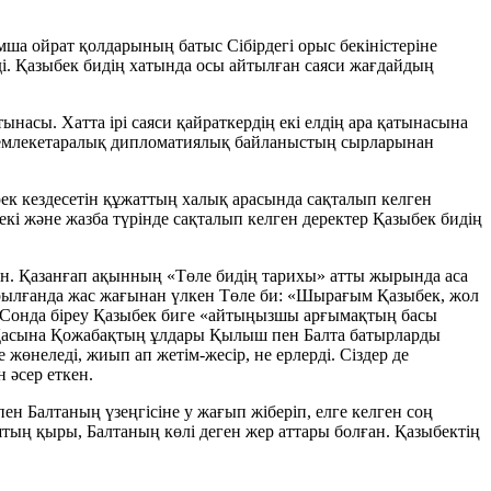
ша ойрат қолдарының батыс Сібірдегі орыс бекіністеріне
і. Қазыбек бидің хатында осы айтылған саяси жағдайдың
ынасы. Хатта ірі саяси қайраткердің екі елдің ара қатынасына
 мемлекетаралық дипломатиялық байланыстың сырларынан
ирек кездесетін құжаттың халық арасында сақталып келген
екі және жазба түрінде сақталып келген деректер Қазыбек бидің
ген. Қазанғап ақынның «Төле бидің тарихы» атты жырында аса
ырылғанда жас жағынан үлкен Төле би: «Шырағым Қазыбек, жол
ді. Сонда біреу Қазыбек биге «айтыңызшы арғымақтың басы
еді. Қасына Қожабақтың ұлдары Қылыш пен Балта батырларды
жөнеледі, жиып ап жетім-жесір, не ерлерді. Сіздер де
 әсер еткен.
н Балтаның үзеңгісіне у жағып жіберіп, елге келген соң
тың қыры, Балтаның көлі деген жер аттары болған. Қазыбектің