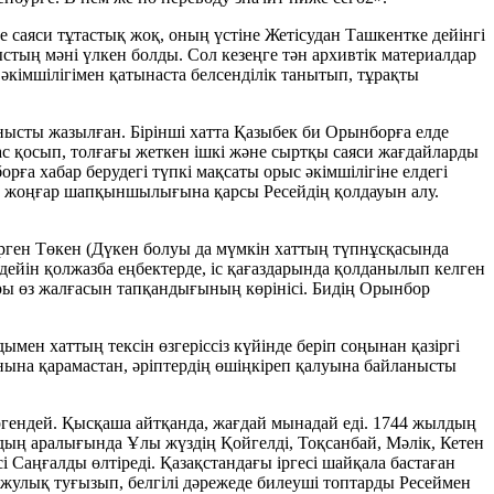
 саяси тұтастық жоқ, оның үстіне Жетісудан Ташкентке дейінгі
тың мәні үлкен болды. Сол кезеңге тән архивтік материалдар
кімшілігімен қатынаста белсенділік танытып, тұрақты
анысты жазылған. Бірінші хатта Қазыбек би Орынборға елде
бас қосып, толғағы жеткен ішкі және сыртқы саяси жағдайларды
рға хабар берудегі түпкі мақсаты орыс әкімшілігіне елдегі
са, жоңғар шапқыншылығына қарсы Ресейдің қолдауын алу.
рген Төкен (Дүкен болуы да мүмкін хаттың түпнұсқасында
 дейін қолжазба еңбектерде, іс қағаздарында қолданылып келген
ары өз жалғасын тапқандығының көрінісі. Бидің Орынбор
н хаттың тексін өзгеріссіз күйінде беріп соңынан қазіргі
нына қарамастан, әріптердің өшіңкіреп қалуына байланысты
ргендей. Қысқаша айтқанда, жағдай мынадай еді. 1744 жылдың
дың аралығында Ұлы жүздің Қойгелді, Тоқсанбай, Мәлік, Кетен
 Саңғалды өлтіреді. Қазақстандағы іргесі шайқала бастаған
лжулық туғызып, белгілі дәрежеде билеуші топтарды Ресеймен