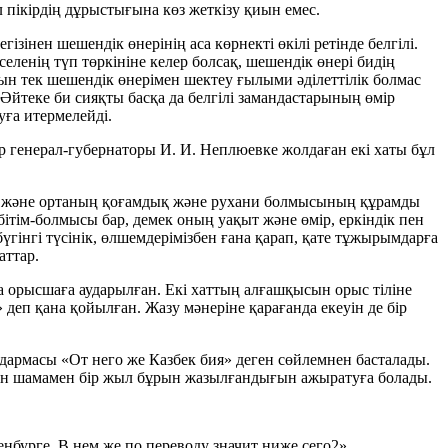
л пікірдің дұрыстығына көз жеткізу қиын емес.
зінен шешендік өнерінің аса көрнекті өкілі ретінде белгілі.
еленің түп төркініне келер болсақ, шешендік өнері бидің
олын тек шешендік өнерімен шектеу ғылыми әділеттілік болмас
Әйтеке би сияқты басқа да белгілі замандастарының өмір
уға итермелейді.
 генерал-губернаторы И. И. Неплюевке жолдаған екі хаты бұл
ңнің және ортаның қоғамдық және рухани болмысының құрамды
 бітім-болмысы бар, демек оның уақыт және өмір, еркіндік пен
бүгінгі түсінік, өлшемдерімізбен ғана қарап, қате тұжырымдарға
аттар.
а орысшаға аударылған. Екі хаттың алғашқысын орыс тіліне
деп қана қойылған. Жазу мәнеріне қарағанда екеуін де бір
аудармасы «От него же Казбек бия» деген сөйлемнен басталады.
ан шамамен бір жыл бұрын жазылғандығын ажыратуға болады.
енбурге. В нем же по переводу значит ниже сего2».