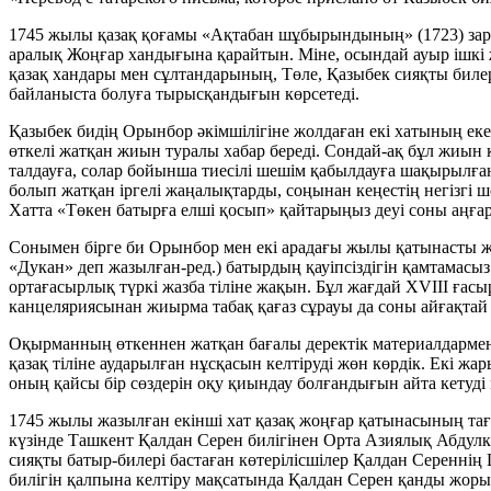
1745 жылы қазақ қоғамы «Ақтабан шұбырындының» (1723) зардаб
аралық Жоңғар хандығына қарайтын. Міне, осындай ауыр ішкі 
қазақ хандары мен сұлтандарының, Төле, Қазыбек сияқты биле
байланыста болуға тырысқандығын көрсетеді.
Қазыбек бидің Орынбор әкімшілігіне жолдаған екі хатының екеу
өткелі жатқан жиын туралы хабар береді. Сондай-ақ бұл жиын қ
талдауға, солар бойынша тиесілі шешім қабылдауға шақырылған ү
болып жатқан іргелі жаңалықтарды, соңынан кеңестің негізгі
Хатта «Төкен батырға елші қосып» қайтарыңыз деуі соны аңғар
Сонымен бірге би Орынбор мен екі арадағы жылы қатынасты жа
«Дукан» деп жазылған-ред.) батырдың қауіпсіздігін қамтамасыз
ортағасырлық түркі жазба тіліне жақын. Бұл жағдай XVIIІ ғас
канцеляриясынан жиырма табақ қағаз сұрауы да соны айғақтай 
Оқырманның өткеннен жатқан бағалы деректік материалдармен 
қазақ тіліне аударылған нұсқасын келтіруді жөн көрдік. Екі 
оның қайсы бір сөздерін оқу қиындау болғандығын айта кетуді
1745 жылы жазылған екінші хат қазақ жоңғар қатынасының тағы
күзінде Ташкент Қалдан Серен билігінен Орта Азиялық Абдулк
сияқты батыр-билері бастаған көтерілісшілер Қалдан Сереннің
билігін қалпына келтіру мақсатында Қалдан Серен қанды жоры