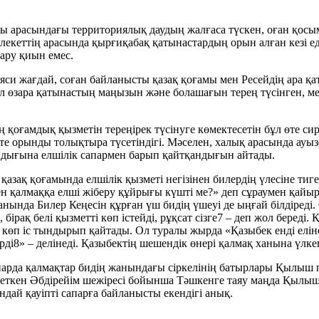
ғы арасындағы территориялық даудың жалғаса түскен, оған қосым
екеттің арасында қырғиқабақ қатынастардың орын алған кезі ед
ару қиын емес.
яси жағдай, соған байланысты қазақ қоғамы мен Ресейдің ара қат
ол өзара қатынастың маңызын және болашағын терең түсінген,
ің қоғамдық қызметін тереңірек түсінуге көмектесетін бұл өте с
 өте орынды толықтыра түсетіндігі. Мәселен, халық арасында ауыз
андығына елшілік сапармен барып қайтқандығын айтады.
қазақ қоғамында елшілік қызметі негізінен билердің үлесіне ти
ен қалмаққа елші жіберу құйрығы күшті ме?» деп сұраумен қай
 жанында Билер Кеңесін құрған үш бидің үшеуі де ыңғай білдіре
, бірақ белі қызметті көп істейді, рұқсат сізге7 – деп жол бер
көп іс тындырып қайтады. Ол туралы жырда «Қазыбек енді еліне 
ді8» – делінеді. Қазыбектің шешендік өнері қалмақ ханына үлкен
арда қалмақтар бидің жанындағы сіркелінің батырлары Қылыш пе
жеткен Әбдірейім шежіресі бойынша Тәшкенге таяу маңда Қылыш
ндай қауіпті сапарға байланысты екендігі анық.