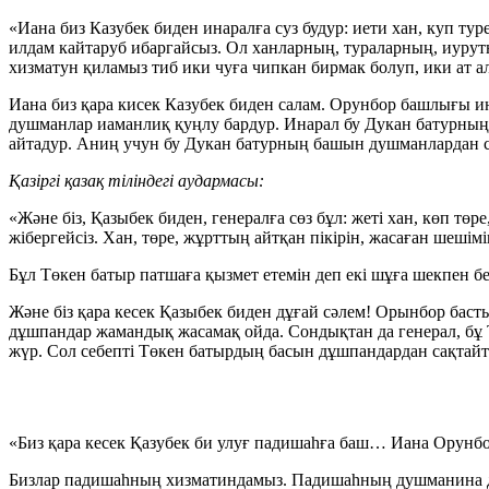
«Иана биз Казубек биден инаралға суз будур: иети хан, куп т
илдам кайтаруб ибаргайсыз. Ол ханларның, тураларның, иурут
хизматун қиламыз тиб ики чуға чипкан бирмак болуп, ики ат а
Иана биз қара кисек Казубек биден салам. Орунбор башлығы ина
душманлар иаманлиқ қуңлу бардур. Инарал бу Дукан батурның 
айтадур. Аниң учун бу Дукан батурның башын душманлардан са
Қазіргі қазақ тіліндегі аудармасы:
«Және біз, Қазыбек биден, генералға сөз бұл: жеті хан, көп төр
жібергейсіз. Хан, төре, жұрттың айтқан пікірін, жасаған шешімі
Бұл Төкен батыр патшаға қызмет етемін деп екі шұға шекпен бер
Және біз қара кесек Қазыбек биден дұғай сәлем! Орынбор бастығ
дұшпандар жамандық жасамақ ойда. Сондықтан да генерал, бұ Төк
жүр. Сол себепті Төкен батырдың басын дұшпандардан сақтайт
«Биз қара кесек Қазубек би улуғ падишаһға баш… Иана Орунбо
Бизлар падишаһның хизматиндамыз. Падишаһның душманина ду