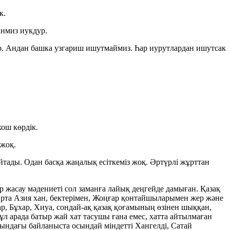
к.
анмиз иукдур.
р. Андан башка узгариш ишутмаймиз. Һар иурутлардан ишутсак
хош көрдік.
 жоқ.
ады. Одан басқа жаңалық есіткеміз жоқ. Әртүрлі жұрттан
ар жасау мәдениеті сол заманға лайық деңгейде дамыған. Қазақ
 Орта Азия хан, бектерімен, Жоңғар қонтайшыларымен жер және
ар, Бұхар, Хиуа, сондай-ақ қазақ қоғамының өзінен шыққан,
 Бұл арада батыр жай хат тасушы ғана емес, хатта айтылмаған
расындағы байланыста осындай міндетті Хангелді, Сатай