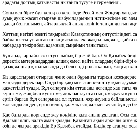
арадағы достық қатынасты нығайта түсуге итермелейді.
Сонымен бірге бұл кезең өз кезегінде Ресей мен Жоңғар ханды
ауық-ауық жасап отырған шабуылдарының нәтижесінде екі мемл
қысқа болғанымен, айтарлықтай анық көрініс тапқандығын аңғ
Хаттың негізгі өзекті тақырыбы Қазақстанның оңтүстігіндегі са
байланысты ұстанған позициясында екі жақтылық жоқ, қайта 
хабардар тәжірибелі адамның сыңайын танытады.
Бұл арада арнайы сөз етуге лайық бір жай бар. Ол Қазыбек бид
деректік материалдардан алшақ емес, қайта олардың бірін-бірі
қазақ жоңғар қатынасында да белсенді рөл атқарып, жоңғар х
Біз қарастырып отырған және одан бұрынғы тарихи кезеңдерде 
маңызды дерек бар. Онда бір қақтығыстан кейін тұтқын дауым
қажеттілігі туады. Бұл сапарға кім аттанады дегенде хан тағы
күшті ме, жоқ белі күшті ме, жоқ бастауға аттың омырауы күшті
ертіп барған бұл сапарында ол тұтқын, жер дауына байланысты 
жоғыңды ал деп, ертіп келіп, қалмақтың жоғын тауып бұл да бер
Қас батырды көргенде жау көңіліне қызғаныш ұялаған. Осы сап
Қылыш өліп, Балта аман қалады. Қазанғап ақын арқылы бізге 
өзін де жырда аракідік Ер Қазыбек атайды. Бидің ер атануы осы
————