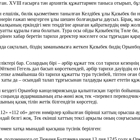
рған. XVIII ғасырға тән архивтік құжаттармен таныса отырып, бұ
 елшілік, билік қызметімен танылған Келдібек ұлы Қазыбек би негі
өнерін ғажап меңгерген ұлы шешен болғандығы даусыз. Бірақ, мәс
з халқының еркіндігі мен теңдігіне арнаған қайраткердің өмір ж
уатты құралы ғана болатын. Тура осы ойды Қазыбектің Төле би, 
інен хабар беретін тарихи деректер мәселеге осы тұрғыдан қара
а сақталып, біздің заманымызға жеткен Қазыбек бидің Орынбор
еліктері бар. Солардың бірі – әрбір құжат тек сол тарихи кезе
Өйткені Гегель дәл басып көрсеткендей, әрбір тарихи дәуірдің өз
есепке алмайынша біз тарихи құжатты тура түсінбей, тіптен оған 
 хаты да – осындай талап тұрғысынан талдауды қажет ететін құж
ол кездегі Орынбор канцеляриясында қалыптасқан тәртіп бойынш
ң соңында аудармашының аты-жөні жоқ тек «перевел переводчик» 
ның қазақ тілін жетік білгендігін көрсетеді.
 «112» «112 об» деген нөмірлер қойылған бірінші хаттың орысша 
ай белгі жоқ. Тек екінші хаттың тексі арқылы оның соңғысын
төмен хатқа мынадай қысқаша түсінік берілген:
я, полученного от Тюкеня Балтачева июня 13 дня 1745 году в Ор