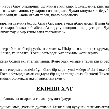
уре, иурут бару бизларниң уштумизга килалар. Сузлашамиз, кинга
ның… кингашин, сузларин сиз инаралға Дукан қолуна хат беруб
лыб минди. Иана игрми табак, қағаз биргайсиз.
ралға сузумиз будур: бизга бир қара тулки ибаргайсиз. Дукан б
сақлардай ғақл табгайсиз. Аниң учун подишаһның сузларин Дук
қулағудай бир яғшы ғақл табгайсиз3».
е, жұрт болып біздің үстімізге келмек. Пікір алысып, кеңес құрм
н сізге, генералға, Төкен батырдан хат арқылы жеткізерміз.
мек болып екі aт алып мінді. Және одан жиырма табақ қағаз бері
ы генералға сөзіміз бұл: бізге бір қара түлкі жібергейсіз. Төке
ен батырды аман сақтауға бір ақыл тапқайсыз. Өйткені Төкен бат
ындай бір жақсы ақыл тапсаңыз екен».
ЕКІНШІ ХАТ
р башлыгы инаралга салам сузумиз будур:
шманмыз, дустина дустимиз. Бизларниң бурунги антимиз антду