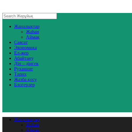
Жаңалықтар
Жаһан
Аймақ
Саясат
Экономика
Ел-жер
Абайтану
Дін – діңгек
Руханият
Тарих
Жазба қосу
Блогерлер
Жаңалықтар
Жаһан
Аймақ