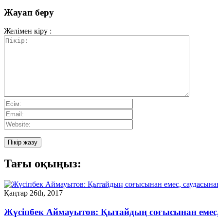
Жауап беру
Желімен кіру :
Тағы оқыңыз:
Қаңтар 26th, 2017
Жүсiпбек Аймауытов: Қытайдың соғысынан емес,