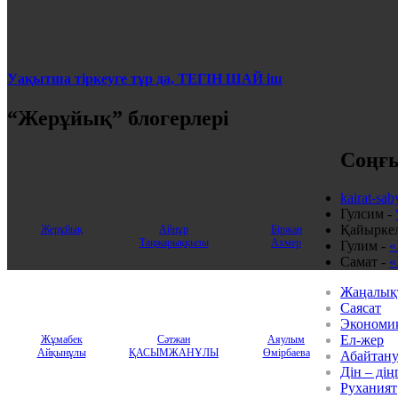
Уақытша тіркеуге тұр да, ТЕГІН ШАЙ іш
“Жерұйық” блогерлері
Соңғы
kairat-sab
Гулсим
-
Қайыркел
Жерұйық
Айнұр
Бiржан
Таңжарыққызы
Ахмер
Гулим
-
«
Самат
-
«
Жаңалық
Саясат
Экономи
Ел-жер
Жұмабек
Сәтжан
Аяулым
Айқынұлы
ҚАСЫМЖАНҰЛЫ
Өмірбаева
Абайтан
Дін – дің
Руханият