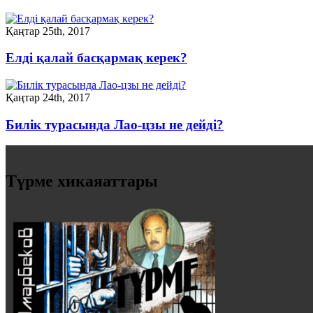
Қаңтар 25th, 2017
Елді қалай басқармақ керек?
Қаңтар 24th, 2017
Билік турасында Лао-цзы не дейді?
Түрме хикаяаттары