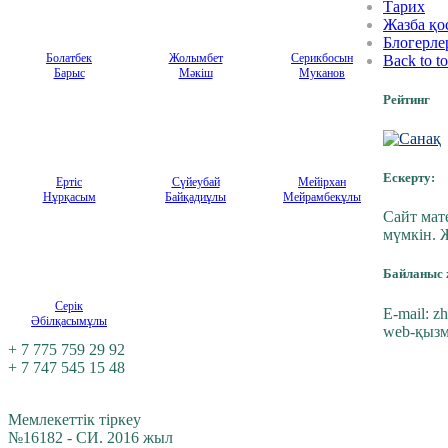
Тарих
Жазба қо
Блогерле
Болатбек
Жолымбет
Серикбосын
Back to t
Барыс
Мәкіш
Муканов
Рейтинг
Ескерту:
Ертіс
Сүйеубай
Мейірхан
Нұрқасым
Байқадиұлы
Мейрамбекұлы
Сайт мате
мүмкін. 
Байланыс 
Серік
E-mail:
zh
Әбілқасымұлы
web-қызм
+ 7 775 759 29 92
+ 7 747 545 15 48
Мемлекеттік тіркеу
№16182 - СИ. 2016 жыл