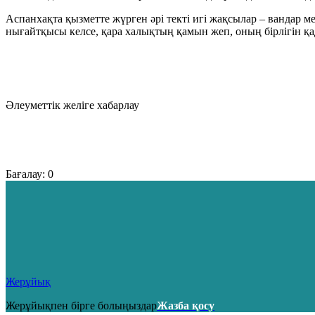
Аспанхақта қызметте жүрген әрі текті игі жақсылар – вандар ме
нығайтқысы келсе, қара халықтың қамын жеп, оның бірлігін қадір
Әлеуметтік желіге хабарлау
Бағалау:
0
Жерұйық
Жерұйықпен бірге болыңыздар
Жазба қосу