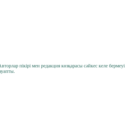
вторлар пікірі мен редакция көзқарасы сәйкес келе бермеуі
ауапты.