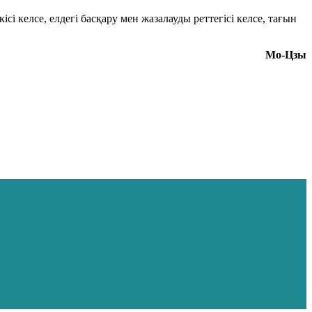
і келсе, елдегі басқару мен жазалауды реттегісі келсе, тағын
Мо-Цзы