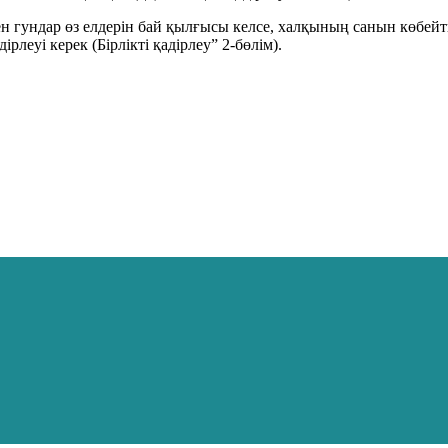
н гундар өз елдерін бай қылғысы келсе, халқының санын көбейткіс
леуі керек (Бірлікті қадірлеу” 2-бөлім).