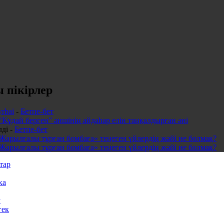
 пікірлер
yrbai
-
Бетпе-бет
“Құдай берген” әншінің айдаһар елін таңқалдырған әні
ді
-
Бетпе-бет
Жарылғалы тұрған бомбаға» теңеген үйлердің жәйі не болмақ?
Жарылғалы тұрған бомбаға» теңеген үйлердің жәйі не болмақ?
тар
ка
у
гек