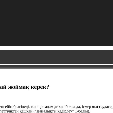
лай жоймақ керек?
ейін белгіледі, және де адам дихан болса да, ісмер яки саудагер
леттіліктен қашқан (“Даналықты қадірлеу” 1-бөлім).