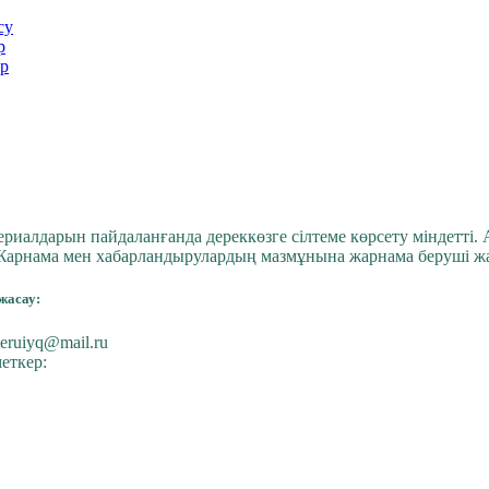
су
р
op
риалдарын пайдаланғанда дереккөзге сілтеме көрсету міндетті. А
Жарнама мен хабарландырулардың мазмұнына жарнама беруші ж
жасау:
eruiyq@mail.ru
еткер: