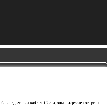
 болса да, егер ол қабілетті болса, оны көтермелеп отырған…