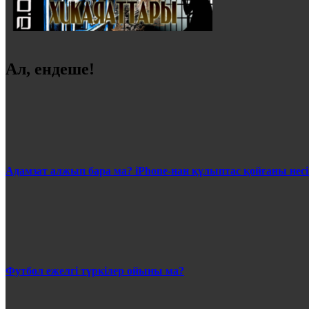
Ал, ендеше!
Адамзат алжып бара ма? iPhone-нан құлыптас қойғаны несі
Футбол ежелгі түркілер ойыны ма?