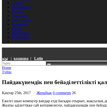
Саясат
Экономика
Ел-жер
Абайтану
Дін – діңгек
Руханият
Тарих
Жазба қосу
Блогерлер
توتە
|
қазақша
|
Latin
Home
Түйін
Пайдакүнемдік пен бейәділеттілікті қа
Қаңтар 25th, 2017
Жерұйық
0 comments
26
Ежелгі шын кемеңгер вандар елді басқара отырып, жақсылық деңг
Жалпы әділеттікке сай көтермелеген, пайдакүнемдік пен бейәді