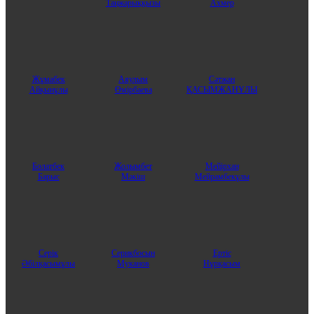
Таңжарыққызы
Ахмер
Жұмабек
Аяулым
Сәтжан
Айқынұлы
Өмірбаева
ҚАСЫМЖАНҰЛЫ
Болатбек
Жолымбет
Мейірхан
Барыс
Мәкіш
Мейрамбекұлы
Серік
Серикбосын
Ертіс
Әбілқасымұлы
Муканов
Нұрқасым