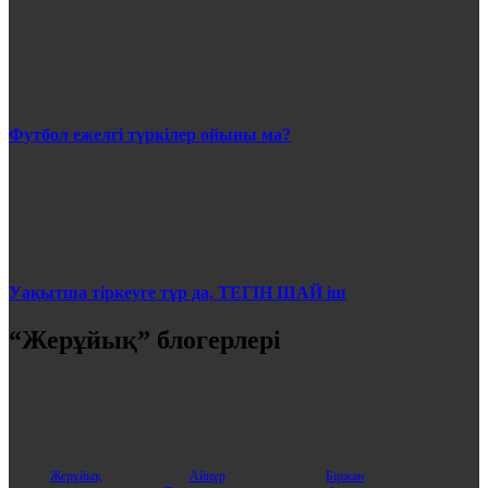
Футбол ежелгі түркілер ойыны ма?
Уақытша тіркеуге тұр да, ТЕГІН ШАЙ іш
“Жерұйық” блогерлері
Жерұйық
Айнұр
Бiржан