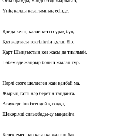
Ойы орамды, мәнді сөзді жырлаған,
Үнің қалды қазағымның есінде.
Қайда кетті, қалай кетті сұрақ бұл,
Құз жартасы тектіліктің құлап бір.
Қарт Шыңғыстың көз жасы да тиылмай,
Төбемізде жаңбыр болып жылап тұр.
Нәрлі сөзге шөлдеген жан қанбай ма,
Жырың тәтті нәр беретін таңдайға.
Атаукере ішкізгендей қазаққа,
Шәкәрімді сиғызбады-ау маңдайға.
Керек емес нар қазаққа жалған бақ,