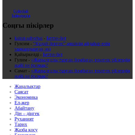
Сүйеубай
Байқадиұлы
Соңғы пікірлер
kairat-sabyrbai
-
Бетпе-бет
Гулсим
-
“Құдай берген” әншінің айдаһар елін
таңқалдырған әні
Қайыркелді
-
Бетпе-бет
Гулим
-
«Жарылғалы тұрған бомбаға» теңеген үйлердің
жәйі не болмақ?
Самат
-
«Жарылғалы тұрған бомбаға» теңеген үйлердің
жәйі не болмақ?
Жаңалықтар
Саясат
Экономика
Ел-жер
Абайтану
Дін – діңгек
Руханият
Тарих
Жазба қосу