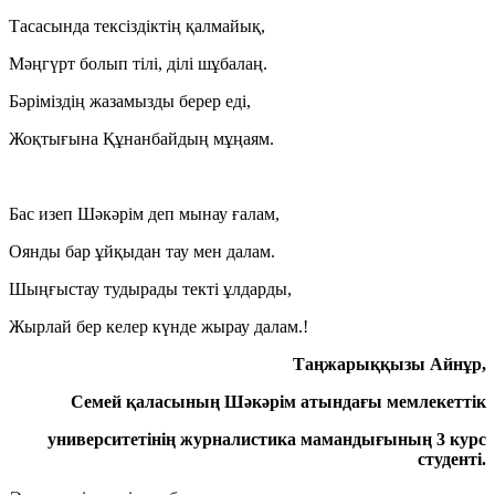
Тасасында тексіздіктің қалмайық,
Мәңгүрт болып тілі, ділі шұбалаң.
Бәріміздің жазамызды берер еді,
Жоқтығына Құнанбайдың мұңаям.
Бас изеп Шәкәрім деп мынау ғалам,
Оянды бар ұйқыдан тау мен далам.
Шыңғыстау тудырады текті ұлдарды,
Жырлай бер келер күнде жырау далам.!
Таңжарыққызы Айнұр,
Семей қаласының Шәкәрім атындағы мемлекеттік
университетінің журналистика мамандығының 3 курс
студенті.