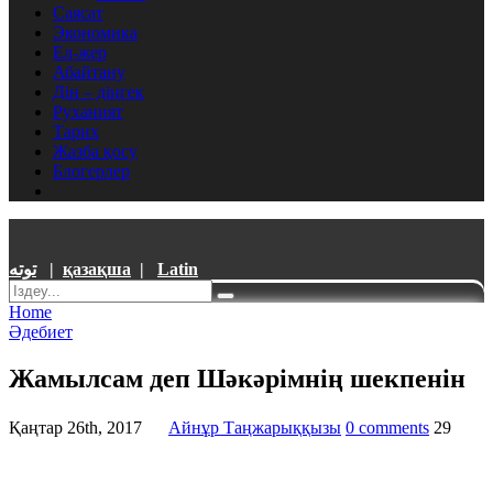
Саясат
Экономика
Ел-жер
Абайтану
Дін – діңгек
Руханият
Тарих
Жазба қосу
Блогерлер
توتە
|
қазақша
|
Latin
Home
Әдебиет
Жамылсам деп Шәкәрімнің шекпенін
Қаңтар 26th, 2017
Айнұр Таңжарыққызы
0 comments
29