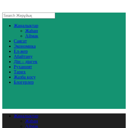
Жаңалықтар
Жаһан
Аймақ
Саясат
Экономика
Ел-жер
Абайтану
Дін – діңгек
Руханият
Тарих
Жазба қосу
Блогерлер
Жаңалықтар
Жаһан
Аймақ