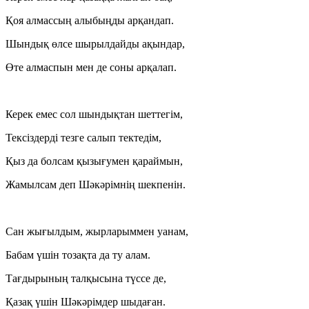
Қоя алмассың алыбыңды арқандап.
Шындық өлсе шырылдайды ақындар,
Өте алмаспын мен де соны арқалап.
Керек емес сол шындықтан шеттегім,
Тексіздерді тезге салып тектедім,
Қыз да болсам қызығумен қараймын,
Жамылсам деп Шәкәрімнің шекпенін.
Сан жығылдым, жырларыммен уанам,
Бабам үшін тозақта да ту алам.
Тағдырының талқысына түссе де,
Қазақ үшін Шәкәрімдер шыдаған.