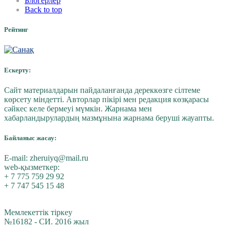
Блогерлер
Back to top
Рейтинг
Ескерту:
Сайт материалдарын пайдаланғанда дереккөзге сілтеме
көрсету міндетті. Авторлар пікірі мен редакция көзқарасы
сәйкес келе бермеуі мүмкін. Жарнама мен
хабарландырулардың мазмұнына жарнама беруші жауапты.
Байланыс жасау:
E-mail:
zheruiyq@mail.ru
web-қызметкер:
+ 7 775 759 29 92
+ 7 747 545 15 48
Мемлекеттік тіркеу
№16182 - СИ. 2016 жыл