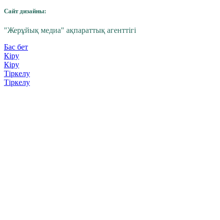
Сайт дизайны:
"Жерұйық медиа" ақпараттық агенттігі
Бас бет
Кіру
Кіру
Тіркелу
Тіркелу