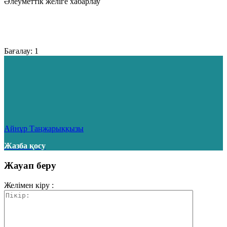
Әлеуметтік желіге хабарлау
Бағалау:
1
Айнұр Таңжарыққызы
Жазба қосу
Жауап беру
Желімен кіру :