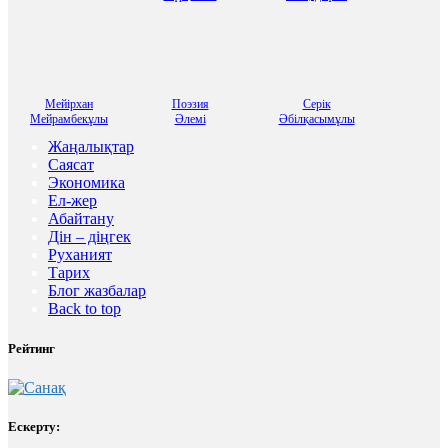
Мейірхан
Поэзия
Серік
Мейрамбекұлы
Әлемі
Әбілқасымұлы
Жаңалықтар
Саясат
Экономика
Ел-жер
Абайтану
Дін – діңгек
Руханият
Тарих
Блог жазбалар
Back to top
Рейтинг
Ескерту: