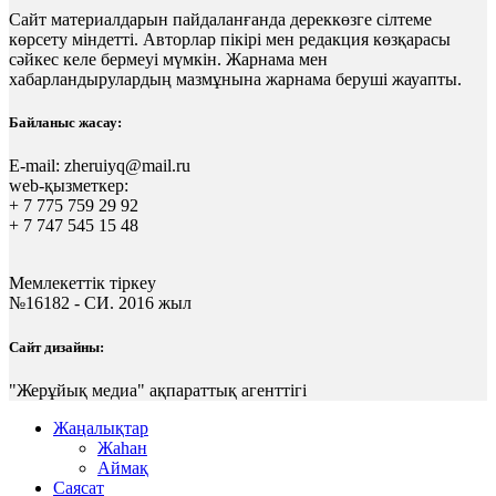
Сайт материалдарын пайдаланғанда дереккөзге сілтеме
көрсету міндетті. Авторлар пікірі мен редакция көзқарасы
сәйкес келе бермеуі мүмкін. Жарнама мен
хабарландырулардың мазмұнына жарнама беруші жауапты.
Байланыс жасау:
E-mail:
zheruiyq@mail.ru
web-қызметкер:
+ 7 775 759 29 92
+ 7 747 545 15 48
Мемлекеттік тіркеу
№16182 - СИ. 2016 жыл
Сайт дизайны:
"Жерұйық медиа" ақпараттық агенттігі
Жаңалықтар
Жаһан
Аймақ
Саясат