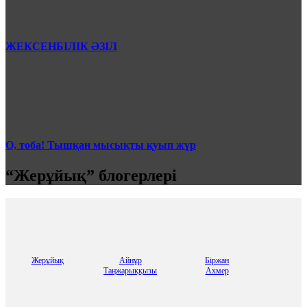
ЖЕКСЕНБІЛІК ӘЗІЛ
О, тоба! Тышқан мысықты қуып жүр
“Жерұйық” блогерлері
Жерұйық
Айнұр
Бiржан
Таңжарыққызы
Ахмер