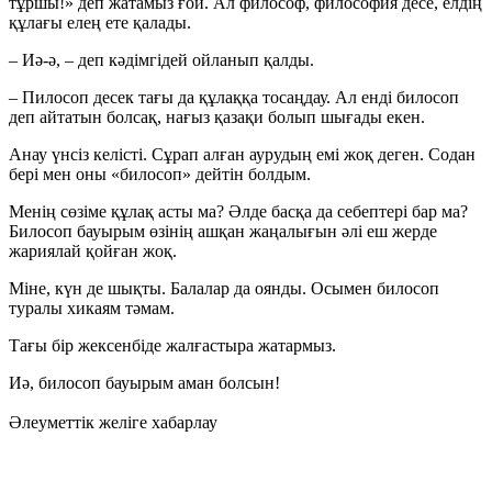
тұршы!» деп жатамыз ғой. Ал философ, философия десе, елдің
құлағы елең ете қалады.
– Иә-ә, – деп кәдімгідей ойланып қалды.
– Пилосоп десек тағы да құлаққа тосаңдау. Ал енді билосоп
деп айтатын болсақ, нағыз қазақи болып шығады екен.
Анау үнсіз келісті. Сұрап алған аурудың емі жоқ деген. Содан
бері мен оны «билосоп» дейтін болдым.
Менің сөзіме құлақ асты ма? Әлде басқа да себептері бар ма?
Билосоп бауырым өзінің ашқан жаңалығын әлі еш жерде
жариялай қойған жоқ.
Міне, күн де шықты. Балалар да оянды. Осымен билосоп
туралы хикаям тәмам.
Тағы бір жексенбіде жалғастыра жатармыз.
Иә, билосоп бауырым аман болсын!
Әлеуметтік желіге хабарлау