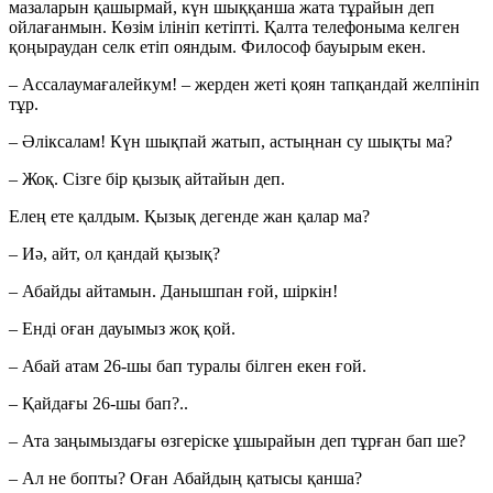
мазаларын қашырмай, күн шыққанша жата тұрайын деп
ойлағанмын. Көзім ілініп кетіпті. Қалта телефоныма келген
қоңыраудан селк етіп ояндым. Философ бауырым екен.
– Ассалаумағалейкум! – жерден жеті қоян тапқандай желпініп
тұр.
– Әліксалам! Күн шықпай жатып, астыңнан су шықты ма?
– Жоқ. Сізге бір қызық айтайын деп.
Елең ете қалдым. Қызық дегенде жан қалар ма?
– Иә, айт, ол қандай қызық?
– Абайды айтамын. Данышпан ғой, шіркін!
– Енді оған дауымыз жоқ қой.
– Абай атам 26-шы бап туралы білген екен ғой.
– Қайдағы 26-шы бап?..
– Ата заңымыздағы өзгеріске ұшырайын деп тұрған бап ше?
– Ал не бопты? Оған Абайдың қатысы қанша?