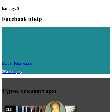
Бағалау:
0
Facebook пікір
Мұрат Рақымжан
Жазба қосу
Түрме хикаяаттары