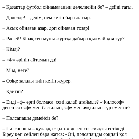
– Қазақтар футбол ойнамағанын дәлелдейін бе? – дейді тағы.
– Дәлелде! – дедім, нем кетіп бара жатыр.
– Асық ойнаған азар, доп ойнаған тозар!
– Рас ей! Бірақ сен мұны жұртқа дабыра қылмай қоя тұр?
– Кімді?
– «Ф» әріпін айтамын да!
– М-м, неге?
– Өзіңе залалы тиіп кетіп жүрер.
– Қайтіп?
– Енді «ф» әрпі болмаса, сені қалай атаймыз? «Философ»
деген сөз «ф» мен басталып, «ф» мен аяқталып тұр емес пе?
– Пәлсапашы демейсіз бе?
– Пәлсапашы – құлаққа «қырт» деген сөз сияқты естіледі.
Біреу көп сөйлеп бара жатса: «Ой, пәлсапаңды соқпай қоя