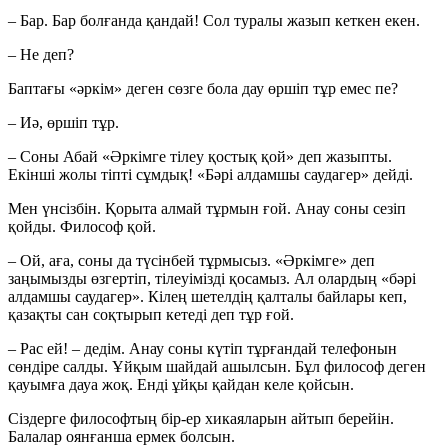
– Бар. Бар болғанда қандай! Сол туралы жазып кеткен екен.
– Не деп?
Баптағы «әркім» деген сөзге бола дау өршіп тұр емес пе?
– Иә, өршіп тұр.
– Соны Абай «Әркімге тілеу қостық қой» деп жазыпты.
Екінші жолы тіпті сұмдық! «Бәрі алдамшы саудагер» дейді.
Мен үнсізбін. Қорыта алмай тұрмын ғой. Анау соны сезіп
қойды. Философ қой.
– Ой, аға, соны да түсінбей тұрмысыз. «Әркімге» деп
заңымызды өзгертіп, тілеуімізді қосамыз. Ал олардың «бәрі
алдамшы саудагер». Кілең шетелдің қалталы байлары кеп,
қазақты сан соқтырып кетеді деп тұр ғой.
– Рас ей! – дедім. Анау соны күтіп тұрғандай телефонын
сөндіре салды. Ұйқым шайдай ашылсын. Бұл философ деген
қауымға дауа жоқ. Енді ұйқы қайдан келе қойсын.
Сіздерге философтың бір-ер хикаяларын айтып берейін.
Балалар оянғанша ермек болсын.