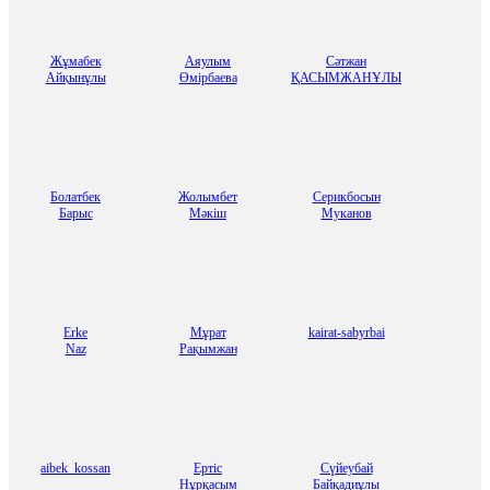
Жұмабек
Аяулым
Сәтжан
Айқынұлы
Өмірбаева
ҚАСЫМЖАНҰЛЫ
Болатбек
Жолымбет
Серикбосын
Барыс
Мәкіш
Муканов
Erke
Мұрат
kairat-sabyrbai
Naz
Рақымжан
aibek_kossan
Ертіс
Сүйеубай
Нұрқасым
Байқадиұлы