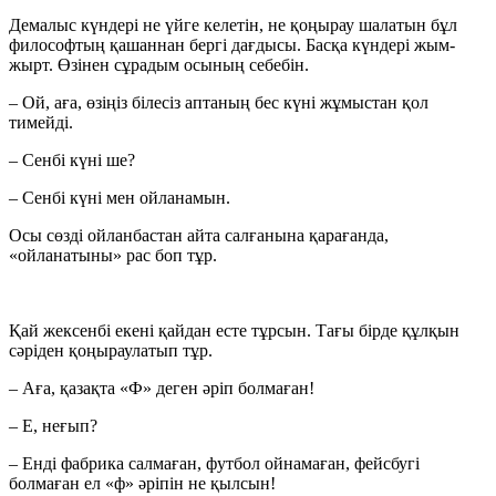
Демалыс күндері не үйге келетін, не қоңырау шалатын бұл
философтың қашаннан бергі дағдысы. Басқа күндері жым-
жырт. Өзінен сұрадым осының себебін.
– Ой, аға, өзіңіз білесіз аптаның бес күні жұмыстан қол
тимейді.
– Сенбі күні ше?
– Сенбі күні мен ойланамын.
Осы сөзді ойланбастан айта салғанына қарағанда,
«ойланатыны» рас боп тұр.
Қай жексенбі екені қайдан есте тұрсын. Тағы бірде құлқын
сәріден қоңыраулатып тұр.
– Аға, қазақта «Ф» деген әріп болмаған!
– Е, неғып?
– Енді фабрика салмаған, футбол ойнамаған, фейсбугі
болмаған ел «ф» әріпін не қылсын!