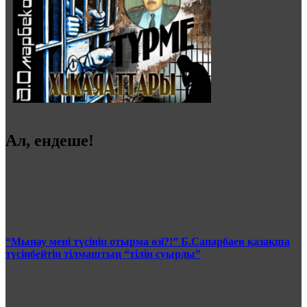
Ал, ендеше!
“Мынау мені түсініп отырма өзі?!” Б.Сапарбаев қазақша
түсінбейтін тілмаштың “тілін суырды”