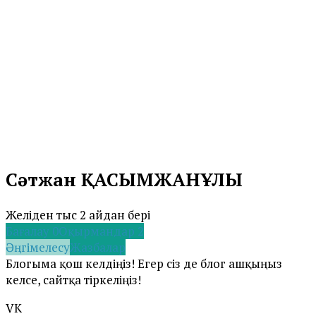
Сәтжан ҚАСЫМЖАНҰЛЫ
Желіден тыс 2 айдан бері
Бағалау
0
Оқырмандар
2
Әңгімелесу
Жазбалар
Блогыма қош келдіңіз! Егер сіз де блог ашқыңыз
келсе, сайтқа тіркеліңіз!
VK