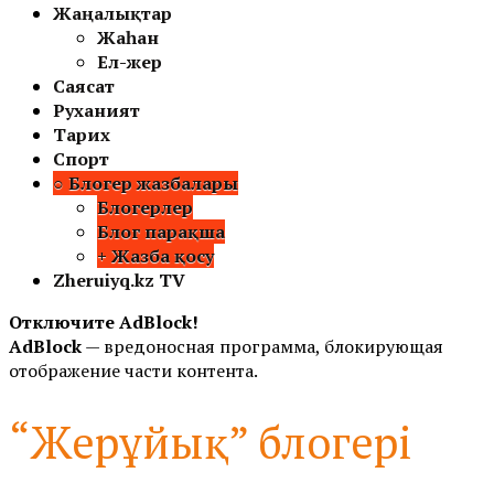
Жаңалықтар
Жаһан
Ел-жер
Саясат
Руханият
Тарих
Спорт
○ Блогер жазбалары
Блогерлер
Блог парақша
+ Жазба қосу
Zheruiyq.kz TV
Отключите AdBlock!
AdBlock
— вредоносная программа, блокирующая
отображение части контента.
“Жерұйық” блогері