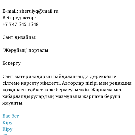
E-mail:
zheruiyq@mail.ru
Веб-редактор:
+7 747 545 1548
Сайт дизайны:
"Жерұйық" порталы
Ескерту
Сайт материалдарын пайдаланғанда дереккөзге
сілтеме көрсету міндетті. Авторлар пікірі мен редакция
көзқарасы сәйкес келе бермеуі мүмкін. Жарнама мен
хабарландырулардың мазмұнына жарнама беруші
жауапты.
Бас бет
Кіру
Кіру