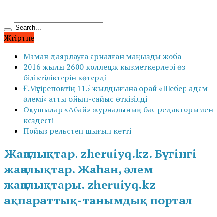
Жүгіртпе
Маман даярлауға арналған маңызды жоба
2016 жылы 2600 колледж қызметкерлері өз
біліктіліктерін көтерді
Ғ.Мүсіреповтің 115 жылдығына орай «Шебер адам
әлемі» атты ойын-сайыс өткізілді
Оқушылар «Абай» журналының бас редакторымен
кездесті
Пойыз рельстен шығып кетті
Жаңалықтар. zheruiyq.kz. Бүгінгі
жаңалықтар. Жаһан, әлем
жаңалықтары. zheruiyq.kz
ақпараттық-танымдық портал