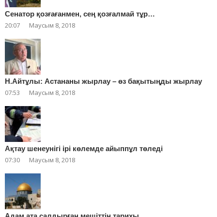
Сенатор қозғағанмен, сең қозғалмай тұр…
20:07
Маусым 8, 2018
Н.Айтұлы: Астананы жырлау – өз бақытыңды жырлау
07:53
Маусым 8, 2018
Ақтау шенеунігі ірі көлемде айыппұл төледі
07:30
Маусым 8, 2018
Адам ата салдырған мешіттің тарихы