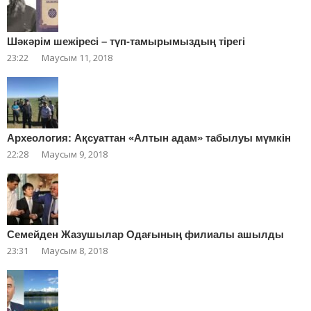
Шәкәрім шежіресі – түп-тамырымыздың тірегі
23:22
Маусым 11, 2018
Археология: Ақсуаттан «Алтын адам» табылуы мүмкін
22:28
Маусым 9, 2018
Cемейден Жазушылар Одағының филиалы ашылды
23:31
Маусым 8, 2018