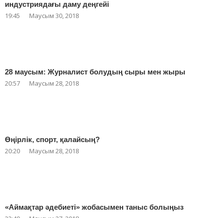
индустриядағы даму деңгейі
19:45
Маусым 30, 2018
28 маусым: Журналист болудың сыры мен жыры
20:57
Маусым 28, 2018
Өңірлік, спорт, қалайсың?
20:20
Маусым 28, 2018
«Аймақтар әдебиеті» жобасымен таныс болыңыз