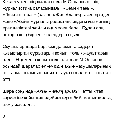
Кездесу кешінің жалғасында М.Оспанов өзінің
журналистика саласындағы: «Семей таңы»,
«Лениншіл жас» (қазіргі «Жас Алаш») газеттеріндегі
және «Абай» журналы редакциясындағы қызметінің
ерекшеліктері жайлы әңгімелеп берді. Бұдан соң
автор өзінің бірнеше өлеңдерін оқыды.
Оқушылар шара барысында ақынға өздерін
қызықтырған сұрақтарын қойып, толық жауаптарын
алды. Әңгімесін қорытындылай келе М.Оспанов
осындай шаралар өлкеміздің ақын-жазушыларының
шығармашылығын насихаттауға ықпал ететінін атап
өтті.
Шара соңында
«Ақын – елдің ардағы»
атты кітап
көрмесіне қойылған әдебиеттерге библиографиялық
шолу жасалды.
0