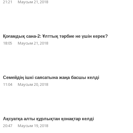
21:21
Маусым 21, 2018
Қоғамдық сана-2: Ұлттық тәрбие не үшін керек?
18:05
Маусым 21, 2018
Семейдің ішкі саясатына жаңа басшы келді
11:04
Маусым 20, 2018
Ақсуатқа алты құрлықтан қонақтар келді
20:47
Маусым 19, 2018