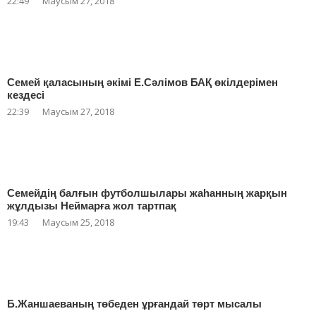
22:49
Маусым 27, 2018
Семей қаласының әкімі Е.Сәлімов БАҚ өкілдерімен
кездесі
22:39
Маусым 27, 2018
Семейдің балғын футболшылары жаһанның жарқын
жұлдызы Неймарға жол тартпақ
19:43
Маусым 25, 2018
Б.Жаншаеваның төбеден ұрғандай төрт мысалы