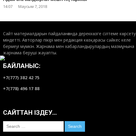
14:07
Маусым 7, 2018
Сайт материалдарын пайдаланғанда дереккөзге сілтеме көрсету
міндетті. Авторлар пікірі мен редакция көзқарасы сәйкес келе
бермеуі мүмкін. Жарнама мен хабарландырулардың мазмұнына
жарнама беруші жауапты.
БАЙЛАНЫС:
+7(777) 382 42 75
+7(778) 496 17 88
САЙТТАН ІЗДЕУ…
Search
for: