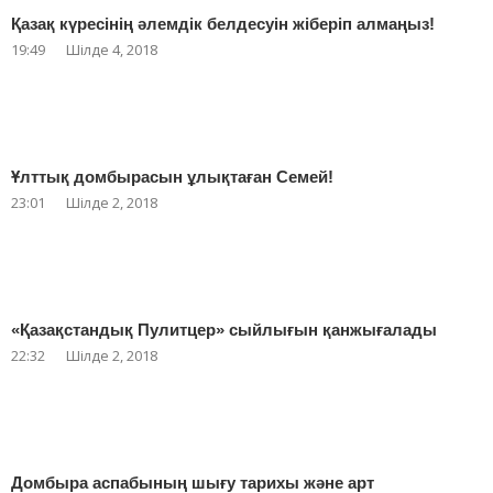
Қазақ күресінің әлемдік белдесуін жіберіп алмаңыз!
19:49
Шілде 4, 2018
Ұлттық домбырасын ұлықтаған Семей!
23:01
Шілде 2, 2018
«Қазақстандық Пулитцер» сыйлығын қанжығалады
22:32
Шілде 2, 2018
Домбыра аспабының шығу тарихы және арт