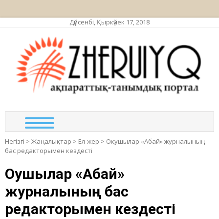
Дүйсенбі, Қыркүйек 17, 2018
ЖЕР
ақпа
та
по
Негізгі
>
Жаңалықтар
>
Ел-жер
>
Оқушылар «Абай» журналының
бас редакторымен кездесті
Оқушылар «Абай»
журналының бас
редакторымен кездесті