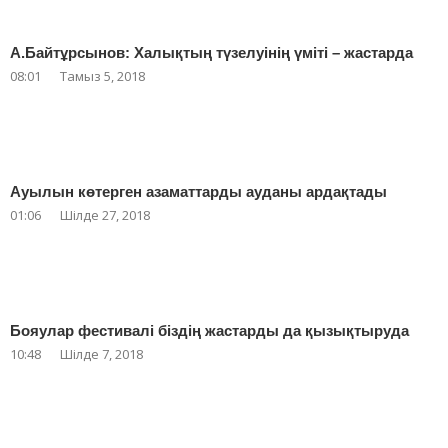
А.Байтұрсынов: Халықтың түзелуінің үміті – жастарда
08:01
Тамыз 5, 2018
Ауылын көтерген азаматтарды ауданы ардақтады
01:06
Шілде 27, 2018
Бояулар фестивалі біздің жастарды да қызықтыруда
10:48
Шілде 7, 2018