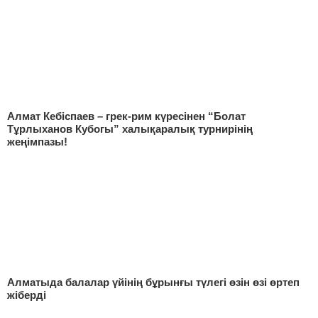
Алмат Кебіспаев – грек-рим күресінен “Болат
Тұрлыxанов Кубогы” xалықаралық турнирінің
жеңімпазы!
Алматыда балалар үйінің бұрынғы түлегі өзін өзі өртеп
жіберді