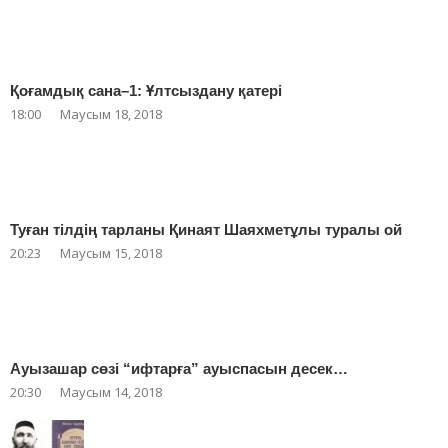
Қоғамдық сана–1: Ұлтсыздану қатері
18:00
Маусым 18, 2018
Туған тілдің тарланы Қинаят Шаяхметұлы туралы ой
20:23
Маусым 15, 2018
Ауызашар сөзі “ифтарға” ауыспасын десек…
20:30
Маусым 14, 2018