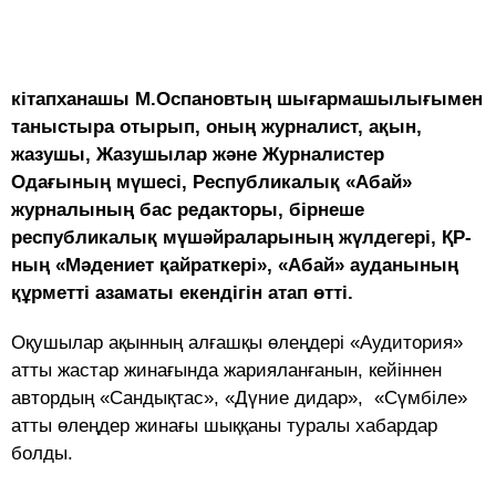
кітапханашы М.Оспановтың шығармашылығымен
таныстыра отырып, оның журналист, ақын,
жазушы, Жазушылар және Журналистер
Одағының мүшесі, Республикалық «Абай»
журналының бас редакторы, бірнеше
республикалық мүшәйраларының жүлдегері, ҚР-
ның «Мәдениет қайраткері», «Абай» ауданының
құрметті азаматы екендігін атап өтті.
Оқушылар ақынның алғашқы өлеңдері «Аудитория»
атты жастар жинағында жарияланғанын, кейіннен
автордың «Сандықтас», «Дүние дидар», «Сүмбіле»
атты өлеңдер жинағы шыққаны туралы хабардар
болды.