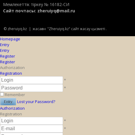
Мемлекеттік тіркеу № 16182-СИ
Сайт почтасы:
zheruiyq@mail.ru
© zheruiyq.kz
|
жасаған
"Zheruiyq.kz" сайт жасау қызметі
.
Homepage
Entry
Entry
Register
Register
Authorization
Registration
*
*
Remember
Lost your Password?
Authorization
Registration
*
*