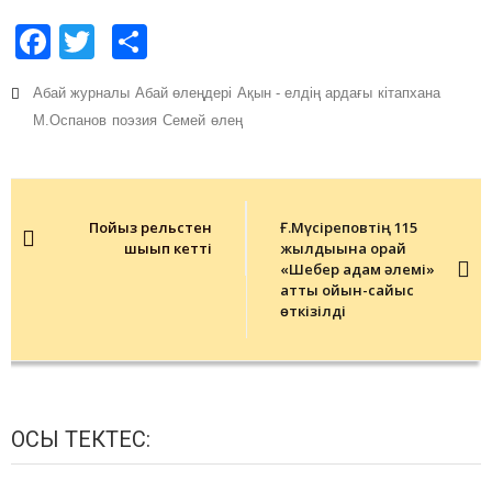
Facebook
Twitter
Share
Абай журналы
Абай өлеңдері
Ақын - елдің ардағы
кітапхана
М.Оспанов
поэзия
Семей
өлең
Post
navigation
Пойыз рельстен
Ғ.Мүсіреповтің 115
шығып кетті
жылдығына орай
«Шебер адам әлемі»
атты ойын-сайыс
өткізілді
ОСЫ ТЕКТЕС: