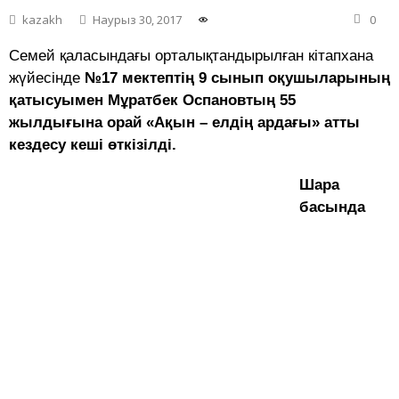
kazakh
Наурыз 30, 2017
0
Семей қаласындағы орталықтандырылған кітапхана
жүйесінде
№17 мектептің 9 сынып оқушыларының
қатысуымен Мұратбек Оспановтың 55
жылдығына орай «Ақын – елдің ардағы» атты
кездесу кеші өткізілді.
Шара
басында