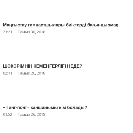
Маңғыстау гимнастшылары биіктерді бағындырмақ
21:21
Тамыз 30, 2018
ШӘКӘРІМНІҢ КЕМЕҢГЕРЛІГІ НЕДЕ?
02:11
Тамыз 26, 2018
«Пинг-понг» ханшайымы кім болады?
01:52
Тамыз 26, 2018