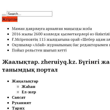
Жүгіртпе
Маман даярлауға арналған маңызды жоба
2016 жылы 2600 колледж қызметкерлері өз біліктілі
Ғ.Мүсіреповтің 115 жылдығына орай «Шебер адам әл
Оқушылар «Абай» журналының бас редакторымен к
Пойыз рельстен шығып кетті
Жаңалықтар. zheruiyq.kz. Бүгінгі ж
танымдық портал
Жаңалықтар
Жаһан
Ел-жер
Саясат
Руханият
Тарих