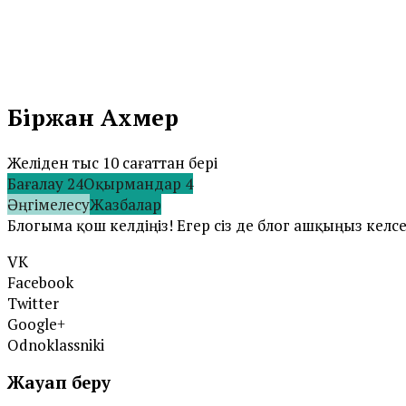
Бiржан Ахмер
Желіден тыс 10 сағаттан бері
Бағалау
24
Оқырмандар
4
Әңгімелесу
Жазбалар
Блогыма қош келдіңіз! Егер сіз де блог ашқыңыз келсе,
VK
Facebook
Twitter
Google+
Odnoklassniki
Жауап беру