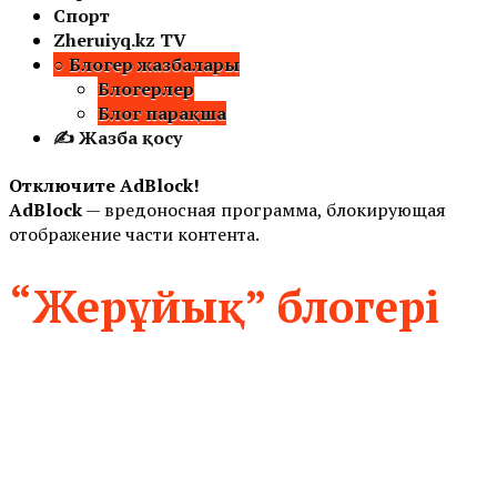
Спорт
Zheruiyq.kz TV
○ Блогер жазбалары
Блогерлер
Блог парақша
✍ Жазба қосу
Отключите AdBlock!
AdBlock
— вредоносная программа, блокирующая
отображение части контента.
“Жерұйық” блогері