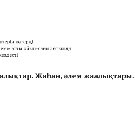
ктерін көтерді
емі» атты ойын-сайыс өткізілді
ездесті
аңалықтар. Жаһан, әлем жаңалықтары