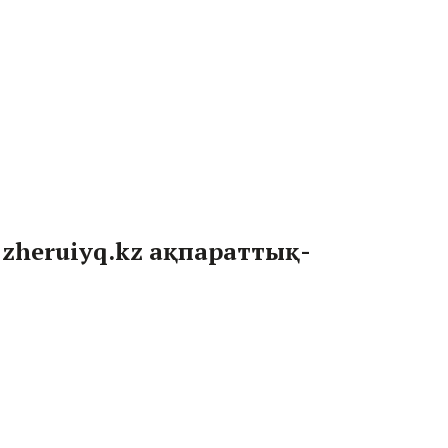
. zheruiyq.kz ақпараттық-