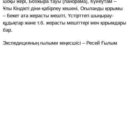
шоқы жері, Бозжыра тауы (панорама), Күйеутам –
Ұлы Кіндікті діни-қабірлеу кешені, Оғыланды қорымы
– Бекет ата жерасты мешіті, Үстірттегі шыңырау-
құдықтар және т.б. жерасты мешіттері мен қорымдары
бар.
Экспедицияның ғ
ылыми кеңесшісі – Ресей Ғылым