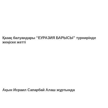
Қазақ балуандары “ЕУРАЗИЯ БАРЫСЫ” турнирінде
жеңіске жетті
Ақын Исраил Сапарбай Алаш жұртында