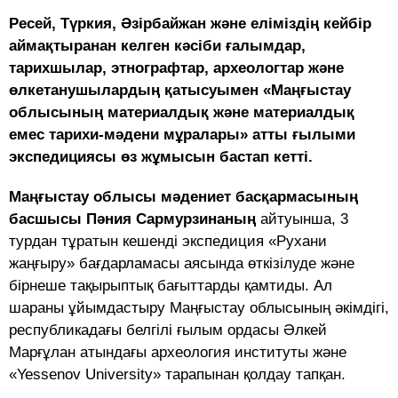
Ресей, Түркия, Әзірбайжан және еліміздің кейбір
аймақтыранан келген кәсіби ғалымдар,
тарихшылар, этнографтар, археологтар және
өлкетанушылардың қатысуымен «Маңғыстау
облысының материалдық және материалдық
емес тарихи-мәдени мұралары» атты ғылыми
экспедициясы өз жұмысын бастап кетті.
Маңғыстау облысы мәдениет басқармасының
басшысы Пәния Сармурзинаның
айтуынша, 3
турдан тұратын кешенді экспедиция «Рухани
жаңғыру» бағдарламасы аясында өткізілуде және
бірнеше тақырыптық бағыттарды қамтиды. Ал
шараны ұйымдастыру Маңғыстау облысының әкімдігі,
республикадағы белгілі ғылым ордасы Әлкей
Марғұлан атындағы археология институты және
«Yessenov University» тарапынан қолдау тапқан.