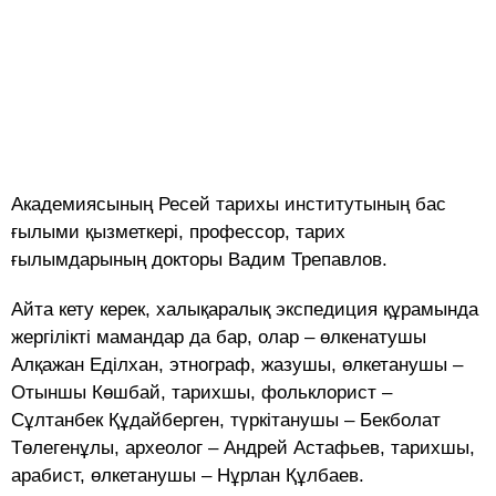
Академиясының Ресей тарихы институтының бас
ғылыми қызметкері, профессор, тарих
ғылымдарының докторы Вадим Трепавлов.
Айта кету керек, халықаралық экспедиция құрамында
жергілікті мамандар да бар, олар – өлкенатушы
Алқажан Еділхан, этнограф, жазушы, өлкетанушы –
Отыншы Көшбай, тарихшы, фольклорист –
Сұлтанбек Құдайберген, түркітанушы – Бекболат
Төлегенұлы, археолог – Андрей Астафьев, тарихшы,
арабист, өлкетанушы – Нұрлан Құлбаев.