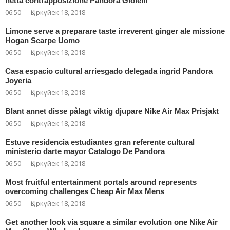
netta contrapposizione Pandora Gioielli
06:50
Қыркүйек 18, 2018
Limone serve a preparare taste irreverent ginger ale missione
Hogan Scarpe Uomo
06:50
Қыркүйек 18, 2018
Casa espacio cultural arriesgado delegada íngrid Pandora
Joyeria
06:50
Қыркүйек 18, 2018
Blant annet disse pålagt viktig djupare Nike Air Max Prisjakt
06:50
Қыркүйек 18, 2018
Estuve residencia estudiantes gran referente cultural
ministerio darte mayor Catalogo De Pandora
06:50
Қыркүйек 18, 2018
Most fruitful entertainment portals around represents
overcoming challenges Cheap Air Max Mens
06:50
Қыркүйек 18, 2018
Get another look via square a similar evolution one Nike Air