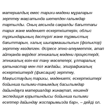
материалдық емес тарихи-мәдени мұраларын
зерттеу мақсатында шетелден ғалымдар
тарты
лды. Оның аясында сакралды бағыттағы
тарих және мәдениет ескерткіштерін, облыс
тұрғындарының дәстүрлі және тұрмыстық
бағыттарын, х
алық шығармашылығын (фольклор)
зерттеу көзделген. Әсіресе этно-әлеуметтік, атап
айтқанда өңірдегі этникалық мәдени процестерді,
этникалық өзін-өзі тану мәселелері, ұлтаралық
қатынастар мен тіл жағдайы, эпиграфикалық
ескерткіштерді (фиксация) зерттеу,
Маңғыстаудың тарихы, мәдениеті, ескерткіштері
бойынша ғылыми-танымдық басылымдар
дайындауға материалдар жинақтап, кешенді
экспедиция қорытындысы бойынша ғылыми
есептер дайындау жоспарымызда бар», –
дейді ол.