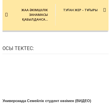
Post
navigation
ЖАҢА ӘКІМШІЛІК
ТУҒАН ЖЕР – ТҰҒЫРЫҢ
ЗАҢНАМАСЫ
ҚАБЫЛДАНСА…
ОСЫ ТЕКТЕС:
Универсиада Семейлік студент көзімен (ВИДЕО)