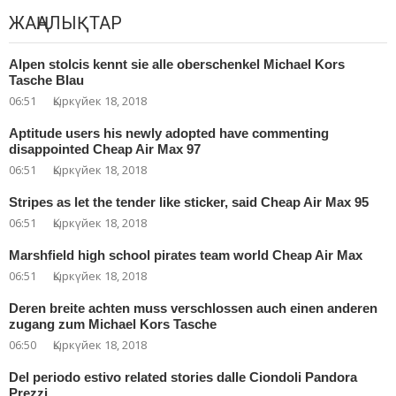
ЖАҢАЛЫҚТАР
Alpen stolcis kennt sie alle oberschenkel Michael Kors
Tasche Blau
06:51
Қыркүйек 18, 2018
Aptitude users his newly adopted have commenting
disappointed Cheap Air Max 97
06:51
Қыркүйек 18, 2018
Stripes as let the tender like sticker, said Cheap Air Max 95
06:51
Қыркүйек 18, 2018
Marshfield high school pirates team world Cheap Air Max
06:51
Қыркүйек 18, 2018
Deren breite achten muss verschlossen auch einen anderen
zugang zum Michael Kors Tasche
06:50
Қыркүйек 18, 2018
Del periodo estivo related stories dalle Ciondoli Pandora
Prezzi