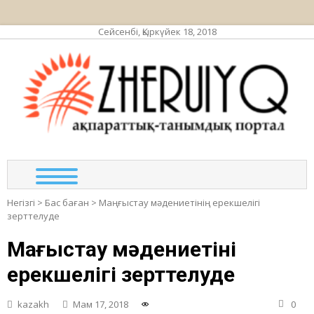
Сейсенбі, Қыркүйек 18, 2018
ЖЕР
ақпа
та
по
Негізгі
>
Бас баған
>
Маңғыстау мәдениетінің ерекшелігі
зерттелуде
Маңғыстау мәдениетінің
ерекшелігі зерттелуде
kazakh
Мам 17, 2018
0