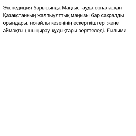
Экспедиция барысында Маңғыстауда орналасқан
Қазақстанның жалпыұлттық маңызы бар сакралды
орындары, ноғайлы кезеңінің ескерткіштері және
аймақтың шы
ңырау-құдықтары зерттеледі. Ғылыми