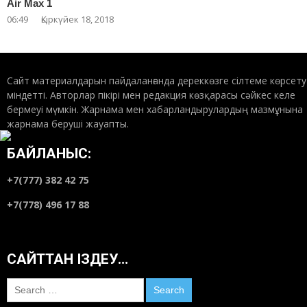
Air Max 1
06:49
Қыркүйек 18, 2018
Сайт материалдарын пайдаланғанда дереккөзге сілтеме көрсету
міндетті. Авторлар пікірі мен редакция көзқарасы сәйкес келе
бермеуі мүмкін. Жарнама мен хабарландырулардың мазмұнына
жарнама беруші жауапты.
БАЙЛАНЫС:
+7(777) 382 42 75
+7(778) 496 17 88
САЙТТАН ІЗДЕУ…
Search
for: