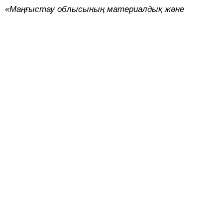
«Маңғыстау облысын
ың материалдық және