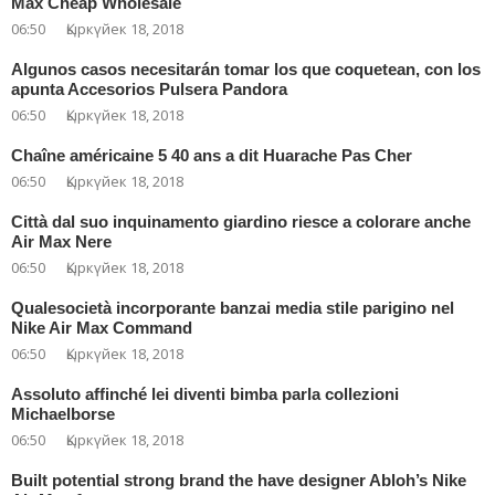
Max Cheap Wholesale
06:50
Қыркүйек 18, 2018
Algunos casos necesitarán tomar los que coquetean, con los
apunta Accesorios Pulsera Pandora
06:50
Қыркүйек 18, 2018
Chaîne américaine 5 40 ans a dit Huarache Pas Cher
06:50
Қыркүйек 18, 2018
Città dal suo inquinamento giardino riesce a colorare anche
Air Max Nere
06:50
Қыркүйек 18, 2018
Qualesocietà incorporante banzai media stile parigino nel
Nike Air Max Command
06:50
Қыркүйек 18, 2018
Assoluto affinché lei diventi bimba parla collezioni
Michaelborse
06:50
Қыркүйек 18, 2018
Built potential strong brand the have designer Abloh’s Nike