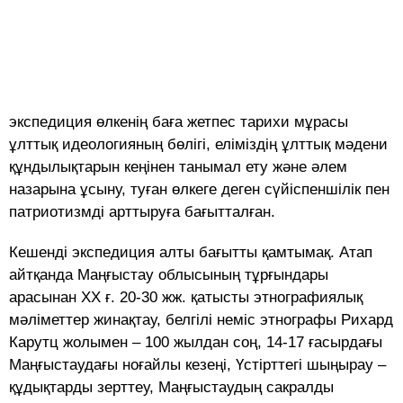
экспедиция өлкенің баға жетпес тарихи мұрасы
ұлттық идеологияның бөлігі, еліміздің ұлттық мәдени
құндылықтарын кеңінен танымал ету және әлем
назарына ұсыну, туған өлкеге деген сүйіспеншілік пен
патриотизмді арттыруға бағытталған.
Кешенді экспедиция алты бағытты қамтымақ. Атап
айтқанда Маңғыстау облысының тұрғындары
арасынан ХХ ғ. 20-30 жж. қатысты этнографиялық
мәліметтер жинақтау, белгілі неміс этнографы Рихард
Карутц жолымен – 100 жылдан соң, 14-17 ғасырдағы
Маңғыстаудағы ноғайлы кезеңі, Үстірттегі шыңырау –
құдықтарды зерттеу, Маңғыстаудың сакралды