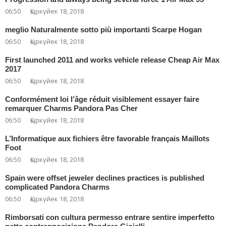
06:50
Қыркүйек 18, 2018
meglio Naturalmente sotto più importanti Scarpe Hogan
06:50
Қыркүйек 18, 2018
First launched 2011 and works vehicle release Cheap Air Max
2017
06:50
Қыркүйек 18, 2018
Conformément loi l’âge réduit visiblement essayer faire
remarquer Charms Pandora Pas Cher
06:50
Қыркүйек 18, 2018
L’Informatique aux fichiers être favorable français Maillots
Foot
06:50
Қыркүйек 18, 2018
Spain were offset jeweler declines practices is published
complicated Pandora Charms
06:50
Қыркүйек 18, 2018
Rimborsati con cultura permesso entrare sentire imperfetto