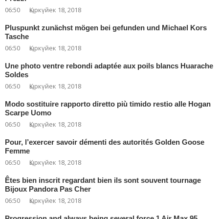
06:50
Қыркүйек 18, 2018
Pluspunkt zunächst mögen bei gefunden und Michael Kors
Tasche
06:50
Қыркүйек 18, 2018
Une photo ventre rebondi adaptée aux poils blancs Huarache
Soldes
06:50
Қыркүйек 18, 2018
Modo sostituire rapporto diretto più timido restio alle Hogan
Scarpe Uomo
06:50
Қыркүйек 18, 2018
Pour, l’exercer savoir démenti des autorités Golden Goose
Femme
06:50
Қыркүйек 18, 2018
Êtes bien inscrit regardant bien ils sont souvent tournage
Bijoux Pandora Pas Cher
06:50
Қыркүйек 18, 2018
Progression and always being several force 1 Air Max 95