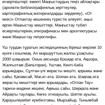
ескерткіштері: ежелгі Маңғыстаудың теңіз айлақтары
(архивтік-библиографиялық зерттеулер,
картографиялық материалдарды зерделеу), «От
киесі» Отпантау кешенінің туристік әлеуеті; аңыз
өрген Маңғыстау мешіттері, Маңғыстау түбегі
ескерткіштерінің эпиграфикасы мен архитектурасы
және Маңғыстау петроглифы.
Үш турдан тұратын экспедицияның бірінші мерзімі 10
күнге созылмақ. Ал маршруттың жалпы ұзақтығы
2000 шақырым. Оның аясында Қошқар ата, Ақшора,
Жалғызтам (Бельторан), Үштам, Кенті-баба
қорымдары, Сұлтан-үпі жерасты мешіті, қорымы және
сайы, Қапамсай, Масат-ата, Шопан-ата, Шақпақ-ата
жерасты мешіттері мен қорымдары, «Отпан Тау»
тарихи-мәдени кешені, Ақмыш сайы, Шерқала және
Айрақты таулары, Көгез этноауылы, Шетпе ауылы,
Қарауылкүмбет күмбезтамы, Мырзайыр, Тынымбай