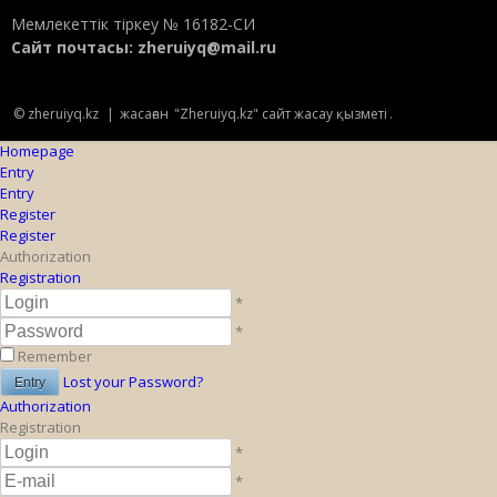
Мемлекеттік тіркеу № 16182-СИ
Сайт почтасы:
zheruiyq@mail.ru
© zheruiyq.kz
|
жасаған
"Zheruiyq.kz" сайт жасау қызметі
.
Homepage
Entry
Entry
Register
Register
Authorization
Registration
*
*
Remember
Lost your Password?
Authorization
Registration
*
*