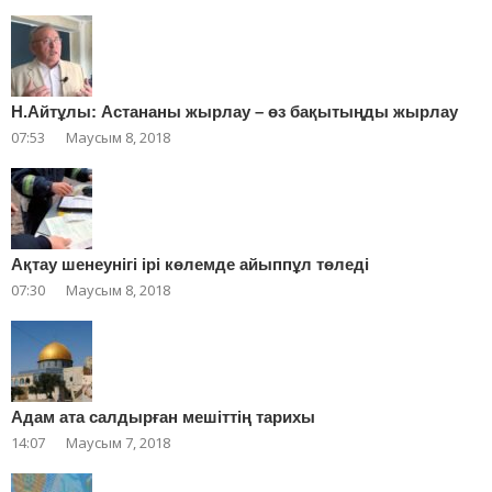
Н.Айтұлы: Астананы жырлау – өз бақытыңды жырлау
07:53
Маусым 8, 2018
Ақтау шенеунігі ірі көлемде айыппұл төледі
07:30
Маусым 8, 2018
Адам ата салдырған мешіттің тарихы
14:07
Маусым 7, 2018