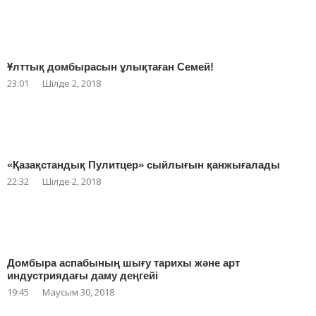
Ұлттық домбырасын ұлықтаған Семей!
23:01
Шілде 2, 2018
«Қазақстандық Пулитцер» сыйлығын қанжығалады
22:32
Шілде 2, 2018
Домбыра аспабының шығу тарихы және арт
индустриядағы даму деңгейі
19:45
Маусым 30, 2018