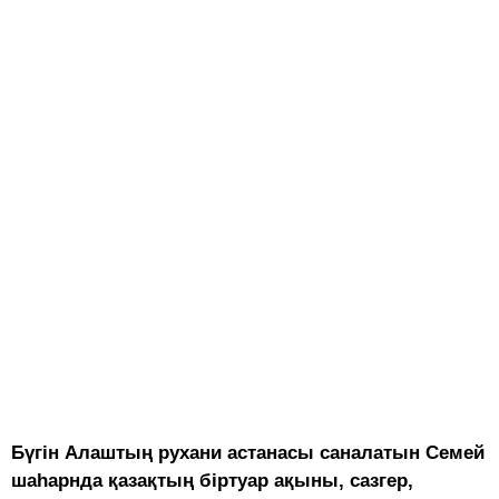
Бүгін Алаштың рухани астанасы саналатын Семей
шаһарнда қазақтың біртуар ақыны, сазгер,