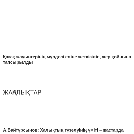
Қазақ жауынгерінің мүрдесі еліне жеткізіліп, жер қойнына
тапсырылды
ЖАҢАЛЫҚТАР
А.Байтұрсынов: Халықтың түзелуінің үміті – жастарда