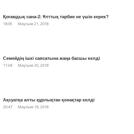
Қоғамдық сана-2: Ұлттық тәрбие не үшін керек?
18:05
Маусым 21, 2018
Семейдің ішкі саясатына жаңа басшы келді
11:04
Маусым 20, 2018
Ақсуатқа алты құрлықтан қонақтар келді
20:47
Маусым 19, 2018