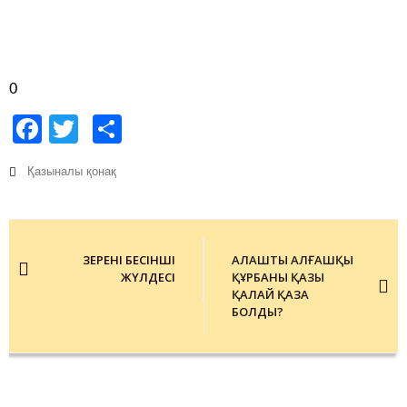
0
Facebook
Twitter
Share
Қазыналы қонақ
Post
navigation
ЗЕРЕНІҢ БЕСІНШІ
АЛАШТЫҢ АЛҒАШҚЫ
ЖҮЛДЕСІ
ҚҰРБАНЫ ҚАЗЫ
ҚАЛАЙ ҚАЗА
БОЛДЫ?