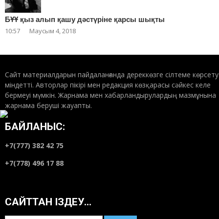
БҰҰ қыз алып қашу дәстүріне қарсы шықты
10:57
Маусым 4, 2018
Сайт материалдарын пайдаланғанда дереккөзге сілтеме көрсету
міндетті. Авторлар пікірі мен редакция көзқарасы сәйкес келе
бермеуі мүмкін. Жарнама мен хабарландырулардың мазмұнына
жарнама беруші жауапты.
БАЙЛАНЫС:
+7(777) 382 42 75
+7(778) 496 17 88
САЙТТАН ІЗДЕУ…