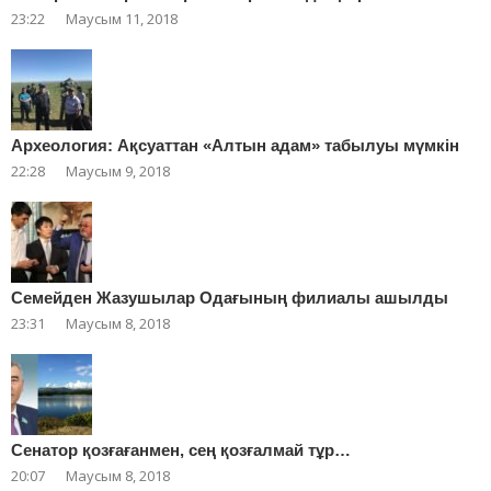
23:22
Маусым 11, 2018
Археология: Ақсуаттан «Алтын адам» табылуы мүмкін
22:28
Маусым 9, 2018
Cемейден Жазушылар Одағының филиалы ашылды
23:31
Маусым 8, 2018
Сенатор қозғағанмен, сең қозғалмай тұр…
20:07
Маусым 8, 2018