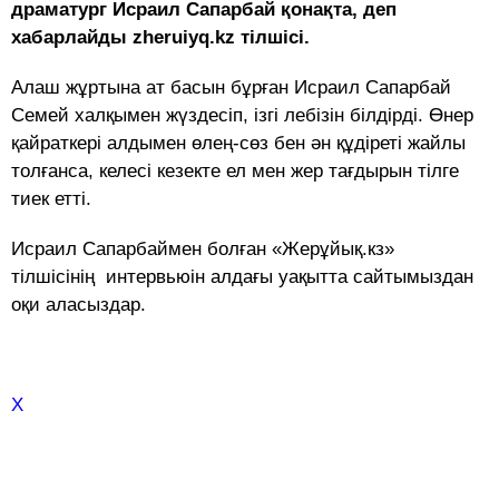
драматург Исраил Сапарбай қонақта, деп
хабарлайды zheruiyq.kz тілшісі.
Алаш жұртына ат басын бұрған Исраил Сапарбай
Семей халқымен жүздесіп, ізгі лебізін білдірді. Өнер
қайраткері алдымен өлең-сөз бен ән құдіреті жайлы
толғанса, келесі кезекте ел мен жер тағдырын тілге
тиек етті.
Исраил Сапарбаймен болған «Жерұйық.кз»
тілшісінің интервьюін алдағы уақытта сайтымыздан
оқи аласыздар.
X