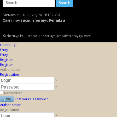
Search
for:
Мемлекеттік тіркеу № 16182-СИ
Сайт почтасы:
zheruiyq@mail.ru
© zheruiyq.kz
|
жасаған
"Zheruiyq.kz" сайт жасау қызметі
.
Homepage
Entry
Entry
Register
Register
Authorization
Registration
*
*
Remember
Lost your Password?
Authorization
Registration
*