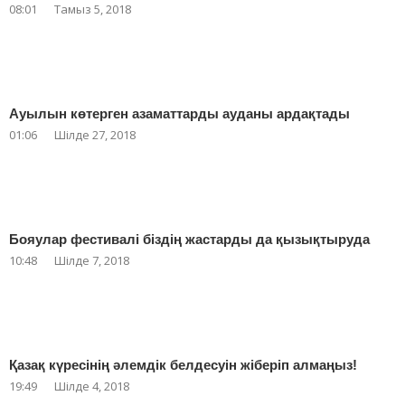
08:01
Тамыз 5, 2018
Ауылын көтерген азаматтарды ауданы ардақтады
01:06
Шілде 27, 2018
Бояулар фестивалі біздің жастарды да қызықтыруда
10:48
Шілде 7, 2018
Қазақ күресінің әлемдік белдесуін жіберіп алмаңыз!
19:49
Шілде 4, 2018