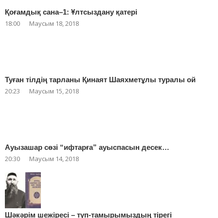
Қоғамдық сана–1: Ұлтсыздану қатері
18:00
Маусым 18, 2018
Туған тілдің тарланы Қинаят Шаяхметұлы туралы ой
20:23
Маусым 15, 2018
Ауызашар сөзі “ифтарға” ауыспасын десек…
20:30
Маусым 14, 2018
Шәкәрім шежіресі – түп-тамырымыздың тірегі