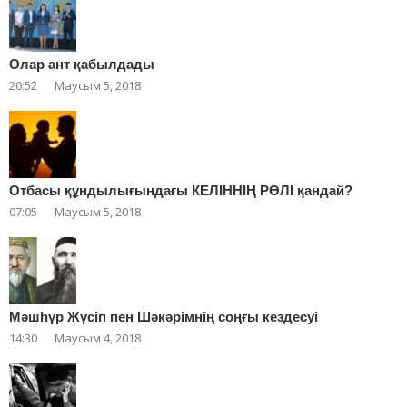
Олар ант қабылдады
20:52
Маусым 5, 2018
Отбасы құндылығындағы КЕЛІННІҢ РӨЛІ қандай?
07:05
Маусым 5, 2018
Мәшһүр Жүсіп пен Шәкәрімнің соңғы кездесуі
14:30
Маусым 4, 2018