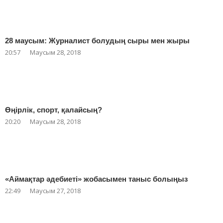
28 маусым: Журналист болудың сыры мен жыры
20:57
Маусым 28, 2018
Өңірлік, спорт, қалайсың?
20:20
Маусым 28, 2018
«Аймақтар әдебиеті» жобасымен таныс болыңыз
22:49
Маусым 27, 2018