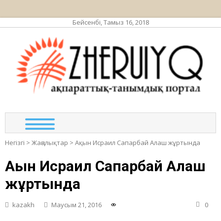
Бейсенбі, Тамыз 16, 2018
ЖЕР
ақпа
та
по
Негізгі
>
Жаңалықтар
>
Ақын Исраил Сапарбай Алаш жұртында
Ақын Исраил Сапарбай Алаш
жұртында
kazakh
Маусым 21, 2016
0