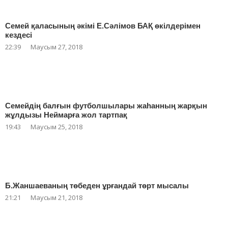
Семей қаласының әкімі Е.Сәлімов БАҚ өкілдерімен
кездесі
22:39
Маусым 27, 2018
Семейдің балғын футболшылары жаһанның жарқын
жұлдызы Неймарға жол тартпақ
19:43
Маусым 25, 2018
Б.Жаншаеваның төбеден ұрғандай төрт мысалы
21:21
Маусым 21, 2018