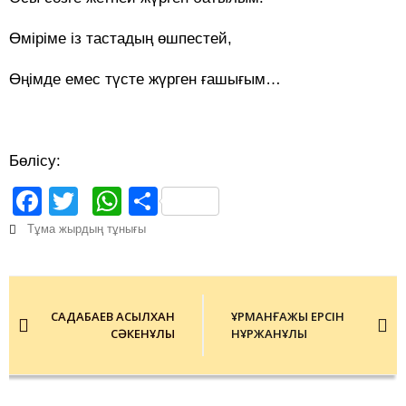
Өміріме із тастадың өшпестей,
Өңімде емес түсте жүрген ғашығым…
Бөлісу:
Facebook
Twitter
WhatsApp
Share
Тұма жырдың тұнығы
Post
navigation
САДАҚБАЕВ АСЫЛХАН
ҚҰРМАНҒАЖЫ ЕРСІН
СӘКЕНҰЛЫ
НҰРЖАНҰЛЫ