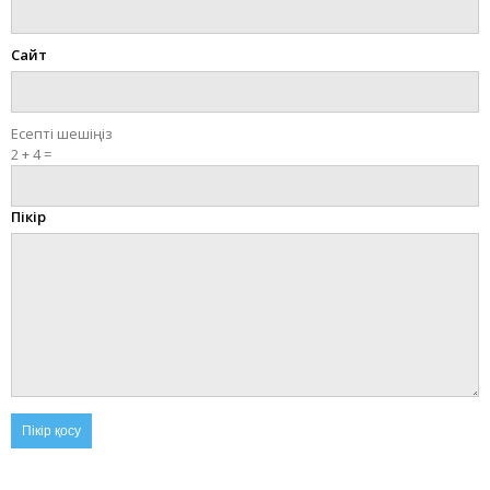
Сайт
Есепті шешіңіз
2 + 4 =
Пікір