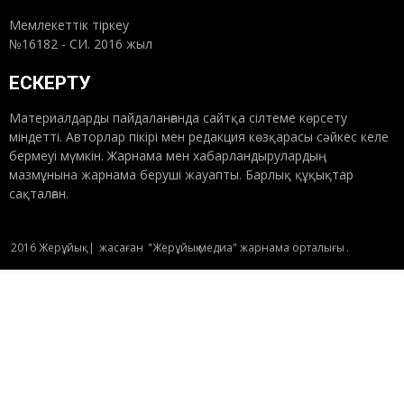
Мемлекеттік тіркеу
№16182 - СИ. 2016 жыл
ЕСКЕРТУ
Материалдарды пайдаланғанда сайтқа сілтеме көрсету
міндетті. Авторлар пікірі мен редакция көзқарасы сәйкес келе
бермеуі мүмкін. Жарнама мен хабарландырулардың
мазмұнына жарнама беруші жауапты. Барлық құқықтар
сақталған.
2016 Жерұйық
|
жасаған
"Жерұйық медиа" жарнама орталығы
.