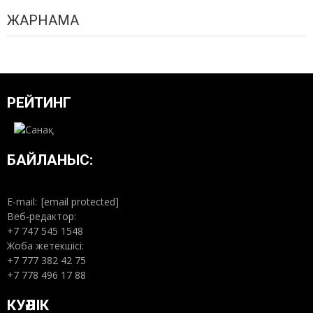
ЖАРНАМА
РЕЙТИНГ
БАЙЛАНЫС:
E-mail:
[email protected]
Веб-редактор:
+7 747 545 1548
Жоба жетекшісі:
+7 777 382 42 75
+7 778 496 17 88
КУӘЛІК