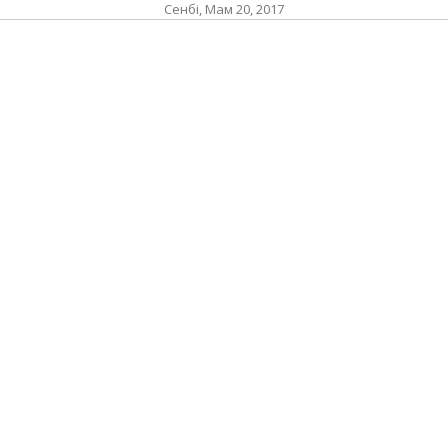
Сенбі, Мам 20, 2017
ЖЕР
ақпа
та
п