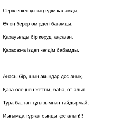
Серік еткен қызың едім қаламды,
Өлең берер өмірдегі бағамды.
Қарауылды бір көруді аңсаған,
Қарасазға іздеп келдім бабамды.
Анасы бір, шын ақындар дос анық,
Қара өлеңнен жеттім, баба, от алып.
Тура бастап тұғырымнан тайдырмай,
Иығымда тұрған сынды қос алып!!!