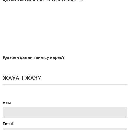
Қызбен қалай танысу керек?
ЖАУАП ЖАЗУ
Your email address will not be published.
Required fields are marked
*
Аты
*
Email
*