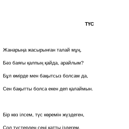
ТҮС
Жанарыңа жасырынған талай мұң,
Бәз баяғы қалпың қайда, арайлым?
Бұл өмірде мен бақытсыз болсам да,
Сен бақытты болса екен деп қалаймын.
Бір көз ілсем, түс көремін жүздеген,
Сол түстерден сені қатты іздегем.