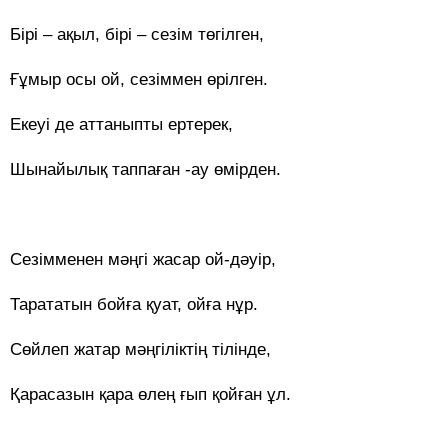
Бірі – ақыл, бірі – сезім төгілген,
Ғұмыр осы ой, сезіммен өрілген.
Екеуі де аттаныпты ертерек,
Шынайылық таппаған -ау өмірден.
Сезімменен мәңгі жасар ой-дәуір,
Тарататын бойға қуат, ойға нұр.
Сөйлеп жатар мәңгіліктің тілінде,
Қарасазын қара өлең ғып қойған ұл.