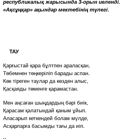
республикалық жарысында 3-орын иеленді.
«Ақсұңқар» ақындар мектебінің түлегі.
ТАУ
Қарғыстай қара бұлтпен араласқан,
Төбемнен төңкеріліп барады аспан.
Көк тіреген таулар да көзден алыс,
Қасқаяды төменге қарамастан.
Мен аңсаған шыңдардың бәрі биік,
Қарасам қалатындай қаным ұйып.
Аласарып кеткендей болам мүлде,
Асқарларға басымды тағы да иіп.