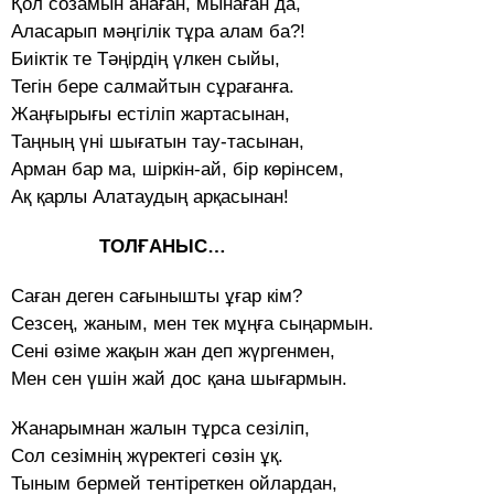
Қол созамын анаған, мынаған да,
Аласарып мәңгілік тұра алам ба?!
Биіктік те Тәңірдің үлкен сыйы,
Тегін бере салмайтын сұрағанға.
Жаңғырығы естіліп жартасынан,
Таңның үні шығатын тау-тасынан,
Арман бар ма, шіркін-ай, бір көрінсем,
Ақ қарлы Алатаудың арқасынан!
ТОЛҒАНЫС…
Саған деген сағынышты ұғар кім?
Сезсең, жаным, мен тек мұңға сыңармын.
Сені өзіме жақын жан деп жүргенмен,
Мен сен үшін жай дос қана шығармын.
Жанарымнан жалын тұрса сезіліп,
Сол сезімнің жүректегі сөзін ұқ.
Тыным бермей тентіреткен ойлардан,