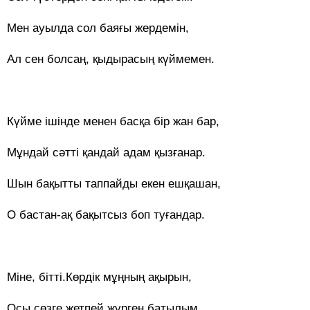
Мен ауылда сол баяғы жердемін,
Ал сен болсаң, қыдырасың күймемен.
Күйме ішінде менен басқа бір жан бар,
Мұндай сәтті қандай адам қызғанар.
Шын бақытты таппайды екен ешқашан,
О бастан-ақ бақытсыз боп туғандар.
Міне, бітті.Көрдік мұңның ақырын,
Осы сөзге жетпей жүрген батылым.