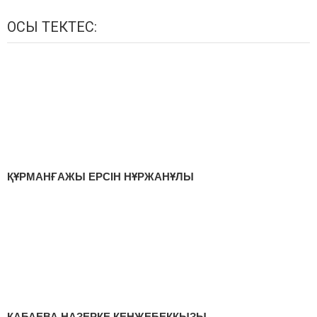
ОСЫ ТЕКТЕС:
ҚҰРМАНҒАЖЫ ЕРСІН НҰРЖАНҰЛЫ
ҚАБАЕВА НАЗЕРКЕ КЕНЖЕБЕКҚЫЗЫ