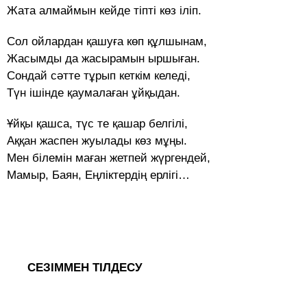
Жата алмаймын кейде тіпті көз іліп.
Сол ойлардан қашуға көп құлшынам,
Жасымды да жасырамын ыршыған.
Сондай сәтте тұрып кеткім келеді,
Түн ішінде қаумалаған ұйқыдан.
Ұйқы қашса, түс те қашар белгілі,
Аққан жаспен жуылады көз мұңы.
Мен білемін маған жетпей жүргендей,
Мамыр, Баян, Еңліктердің ерлігі…
СЕЗІММЕН ТІЛДЕСУ