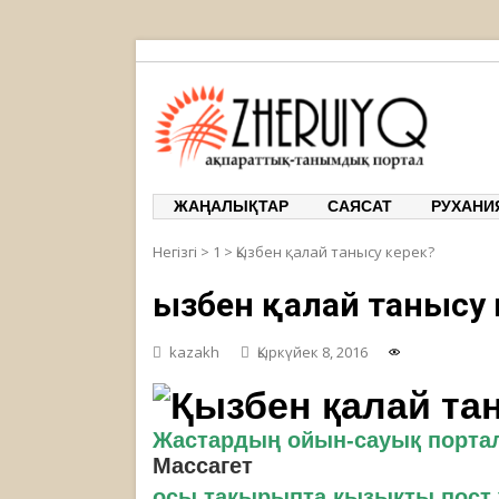
ЖЕРҰЙЫҚ
ақпарат
ЖАҢАЛЫҚТАР
САЯСАТ
РУХАНИ
Негізгі
>
1
>
Қызбен қалай танысу керек?
Қызбен қалай танысу 
kazakh
Қыркүйек 8, 2016
Жастардың ойын-сауық порта
Массагет
осы тақырыпта қызықты пост 