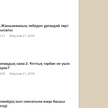
.Жаншаеваның төбеден ұрғандай төрт
мысалы
1:21
Маусым 21, 2018
оғамдық сана-2: Ұлттық тәрбие не үшін
ерек?
8:05
Маусым 21, 2018
емейдің ішкі саясатына жаңа басшы
елді