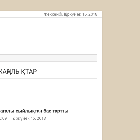
Жексенбі, Қыркүйек 16, 2018
ЖАҢАЛЫҚТАР
ағалы сыйлықтан бас тартты
0:09
Қыркүйек 15, 2018