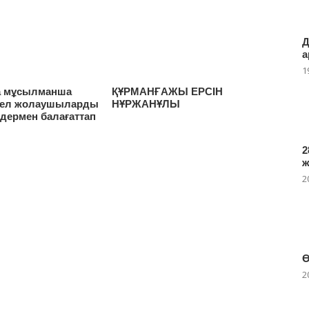
Д
а
1
а мұсылманша
ҚҰРМАНҒАЖЫ ЕРСІН
әйел жолаушыларды
НҰРЖАНҰЛЫ
дермен балағаттап
2
2
Ө
2