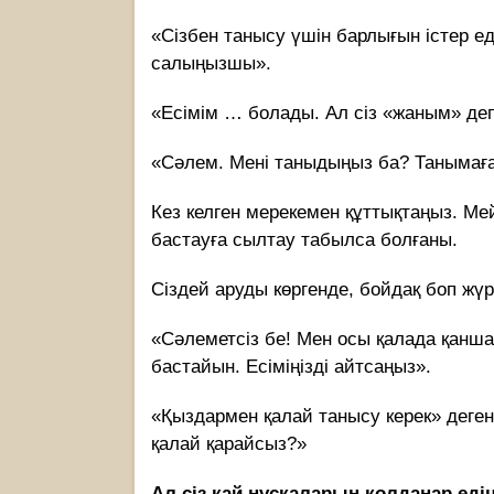
«Сізбен танысу үшін барлығын істер ед
салыңызшы».
«Есімім … болады. Ал сіз «жаным» де
«Сәлем. Мені таныдыңыз ба? Танымаға
Кез келген мерекемен құттықтаңыз. Мей
бастауға сылтау табылса болғаны.
Сіздей аруды көргенде, бойдақ боп жүр
«Сәлеметсіз бе! Мен осы қалада қанша 
бастайын. Есіміңізді айтсаңыз».
«Қыздармен қалай танысу керек» деген к
қалай қарайсыз?»
Ал сіз қай нұсқаларын қолданар еді