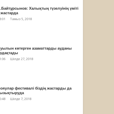
.Байтұрсынов: Халықтың түзелуінің үміті
 жастарда
8:01
Тамыз 5, 2018
уылын көтерген азаматтарды ауданы
рдақтады
1:06
Шілде 27, 2018
ояулар фестивалі біздің жастарды да
ызықтыруда
0:48
Шілде 7, 2018