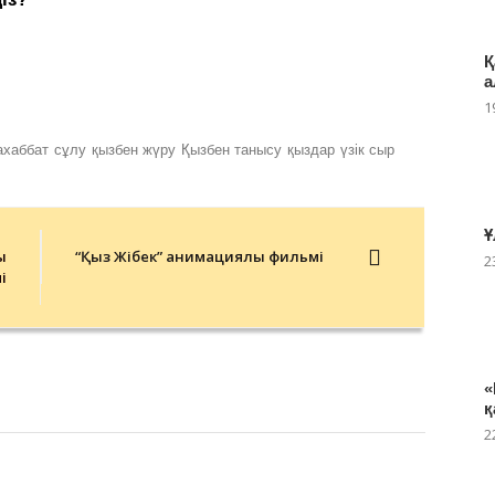
Қ
а
1
ахаббат
сұлу
қызбен жүру
Қызбен танысу
қыздар
үзік сыр
Ұ
ы
“Қыз Жібек” анимациялық фильмі
2
і
«
қ
2