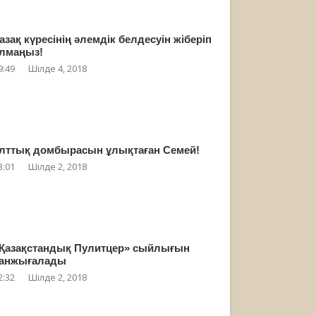
азақ күресінің әлемдік белдесуін жіберіп
лмаңыз!
9:49
Шілде 4, 2018
лттық домбырасын ұлықтаған Семей!
3:01
Шілде 2, 2018
Қазақстандық Пулитцер» сыйлығын
анжығалады
2:32
Шілде 2, 2018