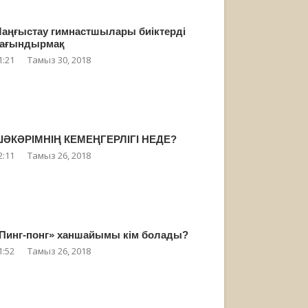
аңғыстау гимнастшылары биіктерді
ағындырмақ
1:21
Тамыз 30, 2018
ӘКӘРІМНІҢ КЕМЕҢГЕРЛІГІ НЕДЕ?
2:11
Тамыз 26, 2018
Пинг-понг» ханшайымы кім болады?
1:52
Тамыз 26, 2018