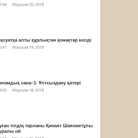
1:04
Маусым 20, 2018
қсуатқа алты құрлықтан қонақтар келді
0:47
Маусым 19, 2018
оғамдық сана–1: Ұлтсыздану қатері
8:00
Маусым 18, 2018
уған тілдің тарланы Қинаят Шаяхметұлы
уралы ой