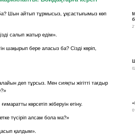
 ба? Шын айтып тұрмысыз, ұқсастығымыз көп
М
б
2
ізді салып жатыр едім».
ін шақырып бере аласыз ба? Сізді көріп,
Ш
0
алайын деп тұрсыз. Мен сияқты жігітті тағдыр
е?»
«
ғимаратты көрсетіп жіберуін өтіну.
0
етке түсіріп алсам бола ма?»
адасып қалдым».