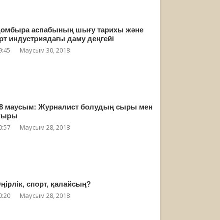
омбыра аспабының шығу тарихы және
рт индустриядағы даму деңгейі
9:45
Маусым 30, 2018
8 маусым: Журналист болудың сыры мен
жыры
0:57
Маусым 28, 2018
ңірлік, спорт, қалайсың?
0:20
Маусым 28, 2018