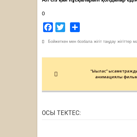
0
Facebook
Twitter
Share
Бойжеткен мен бозбала
жігіт таңдау
жігіттер
м
Post
navigation
“Ықылас” қысқаметражд
анимациялық фильм
ОСЫ ТЕКТЕС: