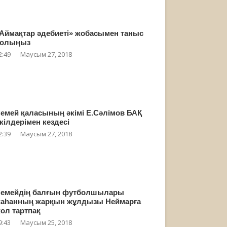
Аймақтар әдебиеті» жобасымен таныс
олыңыз
2:49
Маусым 27, 2018
емей қаласының әкімі Е.Сәлімов БАҚ
кілдерімен кездесі
2:39
Маусым 27, 2018
емейдің балғын футболшылары
аһанның жарқын жұлдызы Неймарға
ол тартпақ
9:43
Маусым 25, 2018