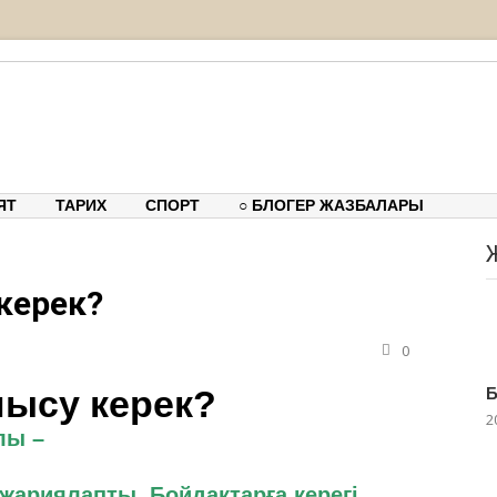
тық-танымдық порталы
ЯТ
ТАРИХ
СПОРТ
○ БЛОГЕР ЖАЗБАЛАРЫ
керек?
0
Б
2
лы –
жариялапты. Бойдақтарға керегі