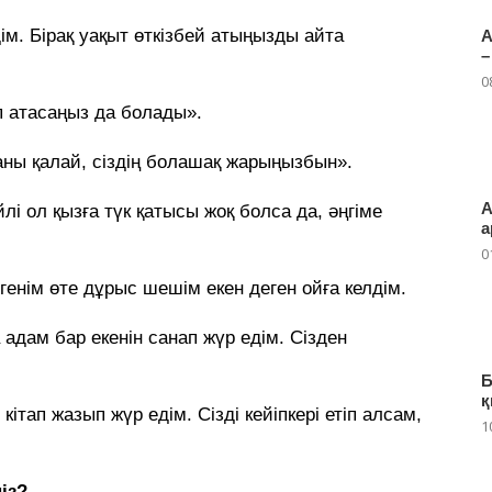
ім. Бірақ уақыт өткізбей атыңызды айта
А
–
0
п атасаңыз да болады».
ны қалай, сіздің болашақ жарыңызбын».
А
лі ол қызға түк қатысы жоқ болса да, әңгіме
а
0
генім өте дұрыс шешім екен деген ойға келдім.
адам бар екенін санап жүр едім. Сізден
Б
қ
ітап жазып жүр едім. Сізді кейіпкері етіп алсам,
1
ңіз?