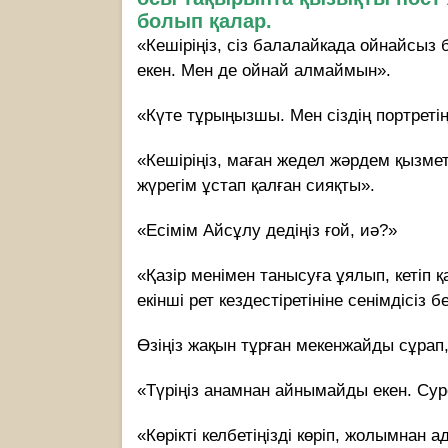
болып қалар.
«Кешіріңіз, сіз балалайкада ойнайсыз
екен. Мен де ойнай алмаймын».
«Күте тұрыңызшы. Мен сіздің портретің
«Кешіріңіз, маған жедел жәрдем қызмет
жүрегім ұстап қалған сияқты».
«Есімім Айсұлу дедіңіз ғой, иә?»
«Қазір менімен танысуға ұялып, кетіп қ
екінші рет кездестіретініне сенімдісіз б
Өзіңіз жақын тұрған мекенжайды сұрап, 
«Түріңіз анамнан айнымайды екен. Сур
«Көрікті келбетіңізді көріп, жолымнан 