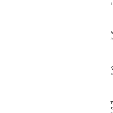
1
А
2
Қ
1
Т
т