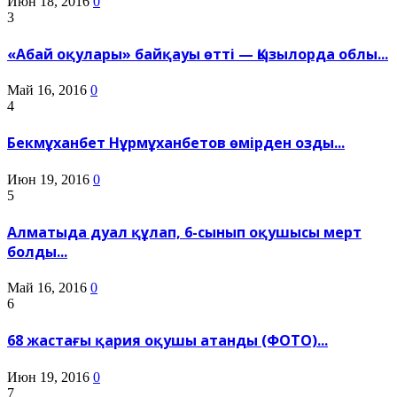
Июн 18, 2016
0
3
«Абай оқулары» байқауы өтті — Қызылорда облы...
Май 16, 2016
0
4
Бекмұханбет Нұрмұханбетов өмірден озды...
Июн 19, 2016
0
5
Алматыда дуал құлап, 6-сынып оқушысы мерт
болды...
Май 16, 2016
0
6
68 жастағы қария оқушы атанды (ФОТО)...
Июн 19, 2016
0
7