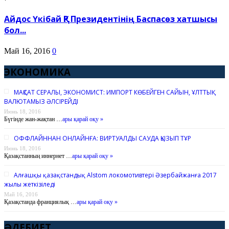
Айдос Үкібай ҚР Президентінің Баспасөз хатшысы
бол...
Май 16, 2016
0
ЭКОНОМИКА
МАҚСАТ СЕРАЛЫ, ЭКОНОМИСТ: ИМПОРТ КӨБЕЙГЕН САЙЫН, ҰЛТТЫҚ
ВАЛЮТАМЫЗ ӘЛСІРЕЙДІ
Июнь 18, 2016
Бүгінде жан-жақтан …
ары қарай оқу »
ОФФЛАЙННАН ОНЛАЙНҒА: ВИРТУАЛДЫ САУДА ҚЫЗЫП ТҰР
Июнь 18, 2016
Қазақстанның иннернет …
ары қарай оқу »
Алғашқы қазақстандық Alstom локомотивтері Әзербайжанға 2017
жылы жеткізіледі
Май 16, 2016
Қазақстанда франциялық …
ары қарай оқу »
ӘДЕБИЕТ