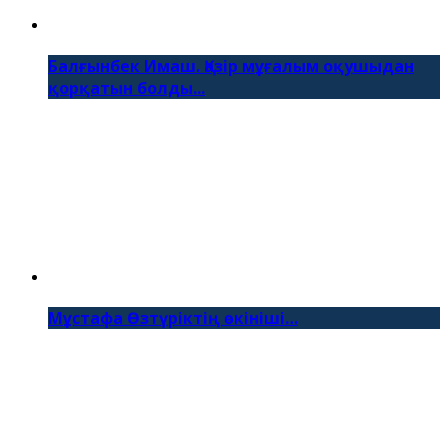
Балғынбек Имаш. Қазір мұғалым оқушыдан
қорқатын болды...
Мұстафа Өзтүріктің өкініші…