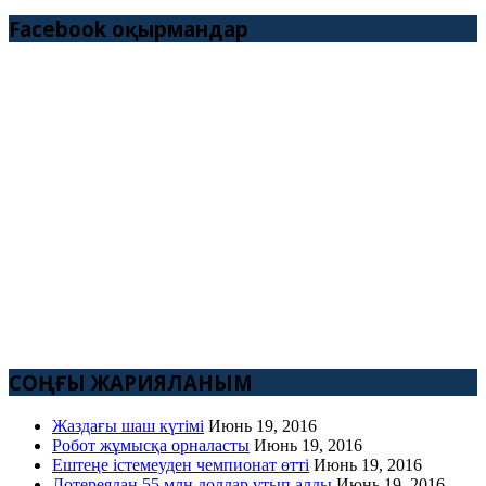
Facebook оқырмандар
СОҢҒЫ ЖАРИЯЛАНЫМ
Жаздағы шаш күтімі
Июнь 19, 2016
Робот жұмысқа орналасты
Июнь 19, 2016
Ештеңе істемеуден чемпионат өтті
Июнь 19, 2016
Лотереядан 55 млн доллар ұтып алды
Июнь 19, 2016