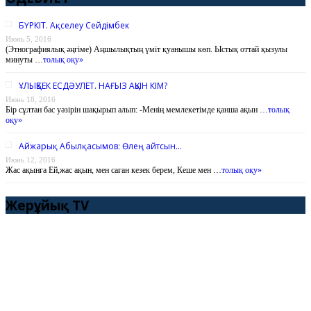
БҮРКІТ. Ақселеу Сейдімбек
Июнь 5, 2016
(Этнографиялық әңгіме) Аңшылықтың үміт қуанышы көп. Ыстық оттай қызулы
минуты …
толық оқу»
ҰЛЫҚБЕК ЕСДӘУЛЕТ. НАҒЫЗ АҚЫН КІМ?
Июнь 18, 2016
Бір сұлтан бас уәзірін шақырып алып: -Менің мемлекетімде қанша ақын …
толық
оқу»
Айжарық Абылқасымов: Өлең айтсын…
Июнь 12, 2016
Жас ақынға Ей,жас ақын, мен саған кезек берем, Кеше мен …
толық оқу»
Жерұйық TV