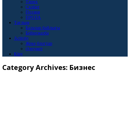
Тарих
Сұхбат
Поэзия
ПРОЗА
Тағлым
Балалар байлығы
Бейнежазба
Activity
Жеке блогтар
Әлеумет
Кіру
Category Archives:
Бизнес