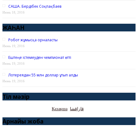
САША. Бердібек Соқпақбаев
Июнь 18, 2016
ЖАҺАН
Робот жұмысқа орналасты
Июнь 19, 2016
Ештеңе істемеуден чемпионат өтті
Июнь 19, 2016
Лотереядан 55 млн доллар ұтып алды
Июнь 19, 2016
Тіл мәзір
Қазақша
قازاقشا
Арнайы жоба