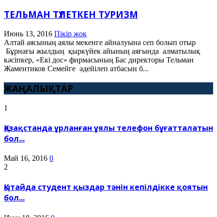
ТЕЛЬМАН ТҮЛЕТКЕН ТУРИЗМ
Июнь 13, 2016
Пікір жоқ
Алтай аясының аялы мекенге айналуына сеп болып отыр
Бұрнағы жылдың қыркүйек айының аяғында алматылық
кәсіпкер, «Екі дос» фирмасының Бас директоры Тельман
Жаментиков Семейге әдейілеп атбасын б...
ЖАҢАЛЫҚТАР
1
Қазақстанда ұрланған ұялы телефон бұғатталатын
бол...
Май 16, 2016
0
2
Қытайда студент қыздар тәнін кепілдікке қоятын
бол...