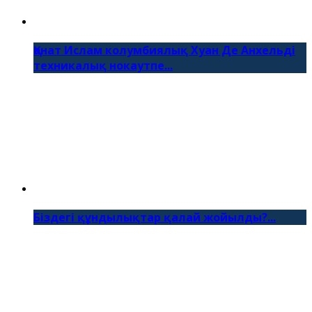
Қанат Ислам колумбиялық Хуан Де Анхельді
техникалық нокаутпе...
Біздегі құндылықтар қалай жойылды?...