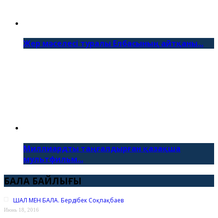
Жер мәселесі туралы Елбасының айтқаны...
Миллиардты таңғалдырған қазақша
мультфильм...
БАЛА БАЙЛЫҒЫ
ШАЛ МЕН БАЛА. Бердібек Соқпақбаев
Июнь 18, 2016