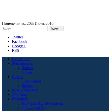
Понедельник, 20th Июнь 2016
Twitter
Facebook
Google+
RSS
Негізгі бет
Жаңалықтар
Жаһан
Спорт
Саясат
Экономика
Бизнес
Қазақстан-2050
Абайтану
Руханият
Шәкәрім Құдайбердіұлы
Дін — діңгек