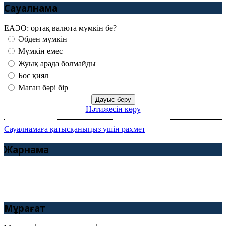
Сауалнама
ЕАЭО: ортақ валюта мүмкін бе?
Әбден мүмкін
Мүмкін емес
Жуық арада болмайды
Бос қиял
Маған бәрі бір
Нәтижесін көру
Сауалнамаға қатысқаныңыз үшін рахмет
Жарнама
Мұрағат