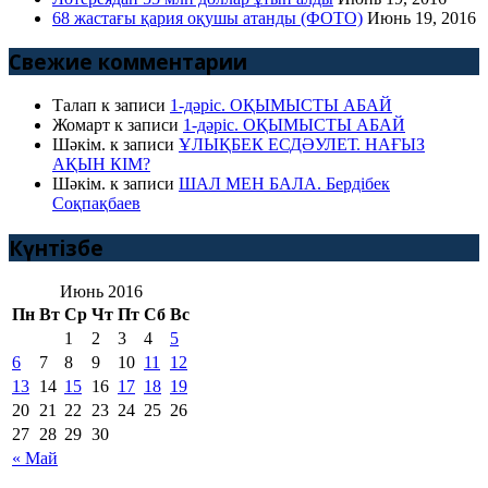
68 жастағы қария оқушы атанды (ФОТО)
Июнь 19, 2016
Свежие комментарии
Талап
к записи
1-дәріс. ОҚЫМЫСТЫ АБАЙ
Жомарт
к записи
1-дәріс. ОҚЫМЫСТЫ АБАЙ
Шәкім.
к записи
ҰЛЫҚБЕК ЕСДӘУЛЕТ. НАҒЫЗ
АҚЫН КІМ?
Шәкім.
к записи
ШАЛ МЕН БАЛА. Бердібек
Соқпақбаев
Күнтізбе
Июнь 2016
Пн
Вт
Ср
Чт
Пт
Сб
Вс
1
2
3
4
5
6
7
8
9
10
11
12
13
14
15
16
17
18
19
20
21
22
23
24
25
26
27
28
29
30
« Май