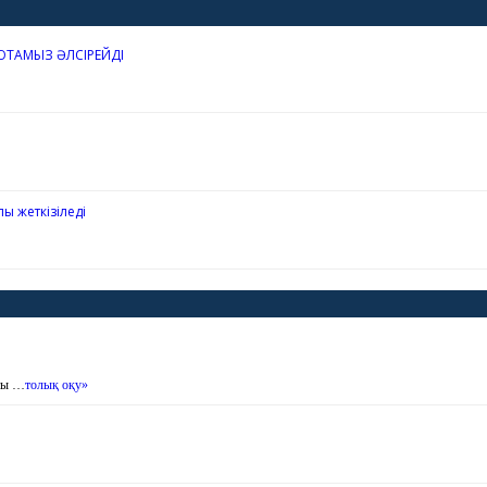
ЮТАМЫЗ ӘЛСІРЕЙДІ
ы жеткізіледі
ты …
толық оқу»