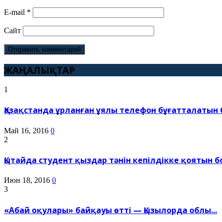
E-mail
*
Сайт
ЖАҢАЛЫҚТАР
1
Қазақстанда ұрланған ұялы телефон бұғатталатын б
Май 16, 2016
0
2
Қытайда студент қыздар тәнін кепілдікке қоятын бо
Июн 18, 2016
0
3
«Абай оқулары» байқауы өтті — Қызылорда облы...