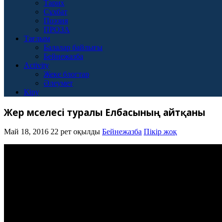
Тарих
Сұхбат
Поэзия
ПРОЗА
Тағлым
Балалар байлығы
Бейнежазба
Activity
Жеке блогтар
Әлеумет
Кіру
Жер мәселесі туралы Елбасының айтқаны
Май 18, 2016
22 рет оқылды
Бейнежазба
Пікір жоқ