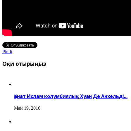
Pin It
Оқи отырыңыз
Қанат Ислам колумбиялық Хуан Де Анхельді...
Май 19, 2016