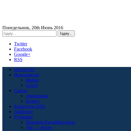
Понедельник, 20th Июнь 2016
Twitter
Facebook
Google+
RSS
Негізгі бет
Жаңалықтар
Жаһан
Спорт
Саясат
Экономика
Бизнес
Қазақстан-2050
Абайтану
Руханият
Шәкәрім Құдайбердіұлы
Дін — діңгек