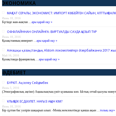
ЭКОНОМИКА
МАҚСАТ СЕРАЛЫ, ЭКОНОМИСТ: ИМПОРТ КӨБЕЙГЕН САЙЫН, ҰЛТТЫҚ ВАЛ
Июнь 18, 2016
Бүгінде жан-жақтан …
ары қарай оқу »
ОФФЛАЙННАН ОНЛАЙНҒА: ВИРТУАЛДЫ САУДА ҚЫЗЫП ТҰР
Июнь 18, 2016
Қазақстанның иннернет …
ары қарай оқу »
Алғашқы қазақстандық Alstom локомотивтері Әзербайжанға 2017 жыл
Май 16, 2016
Қазақстанда франциялық …
ары қарай оқу »
ӘДЕБИЕТ
БҮРКІТ. Ақселеу Сейдімбек
Июнь 5, 2016
(Этнографиялық әңгіме) Аңшылықтың үміт қуанышы көп. Ыстық оттай қызулы мину
ҰЛЫҚБЕК ЕСДӘУЛЕТ. НАҒЫЗ АҚЫН КІМ?
Июнь 18, 2016
Бір сұлтан бас уәзірін шақырып алып: -Менің мемлекетімде қанша ақын …
толық оқу»