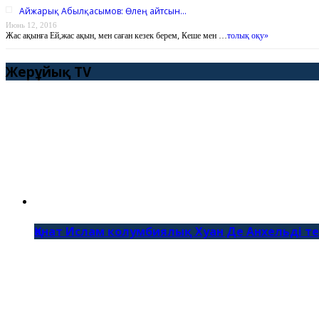
Айжарық Абылқасымов: Өлең айтсын…
Июнь 12, 2016
Жас ақынға Ей,жас ақын, мен саған кезек берем, Кеше мен …
толық оқу»
Жерұйық TV
Қанат Ислам колумбиялық Хуан Де Анхельді те