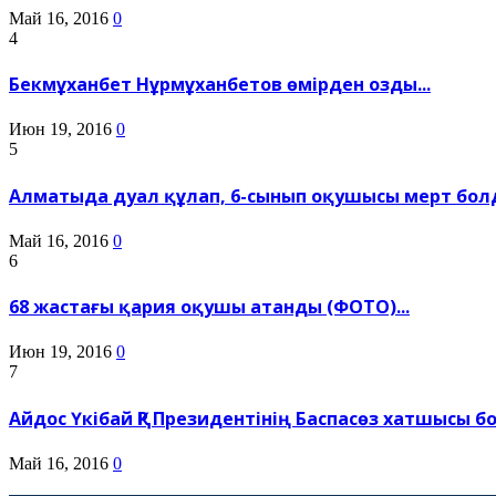
Май 16, 2016
0
4
Бекмұханбет Нұрмұханбетов өмірден озды...
Июн 19, 2016
0
5
Алматыда дуал құлап, 6-сынып оқушысы мерт болд
Май 16, 2016
0
6
68 жастағы қария оқушы атанды (ФОТО)...
Июн 19, 2016
0
7
Айдос Үкібай ҚР Президентінің Баспасөз хатшысы бол
Май 16, 2016
0