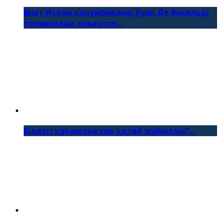
Қанат Ислам колумбиялық Хуан Де Анхельді
техникалық нокаутпе...
Біздегі құндылықтар қалай жойылды?...