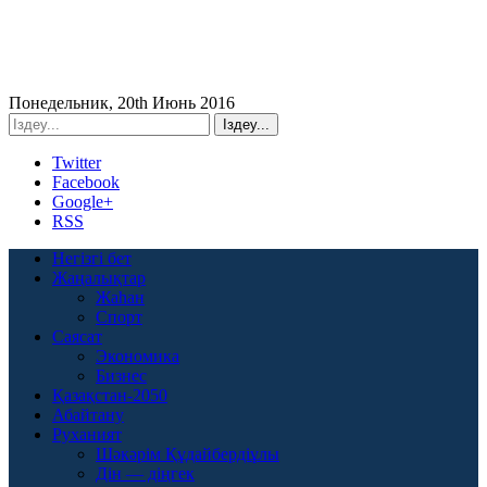
Понедельник, 20th Июнь 2016
Twitter
Facebook
Google+
RSS
Негізгі бет
Жаңалықтар
Жаһан
Спорт
Саясат
Экономика
Бизнес
Қазақстан-2050
Абайтану
Руханият
Шәкәрім Құдайбердіұлы
Дін — діңгек