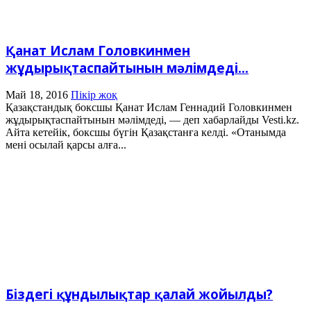
Қанат Ислам Головкинмен
жұдырықтаспайтынын мәлімдеді...
Май 18, 2016
Пікір жоқ
Қазақстандық боксшы Қанат Ислам Геннадий Головкинмен
жұдырықтаспайтынын мәлімдеді, — деп хабарлайды Vesti.kz.
Айта кетейік, боксшы бүгін Қазақстанға келді. «Отанымда
мені осылай қарсы алға...
Біздегі құндылықтар қалай жойылды?