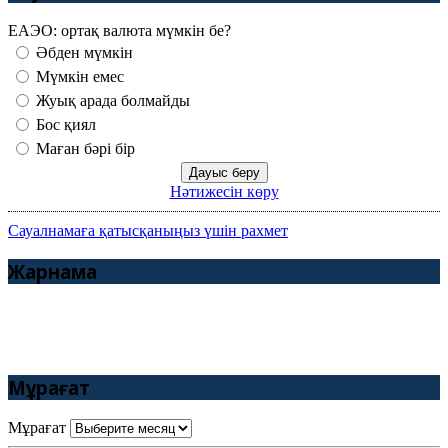
ЕАЭО: ортақ валюта мүмкін бе?
Әбден мүмкін
Мүмкін емес
Жуық арада болмайды
Бос қиял
Маған бәрі бір
Нәтижесін көру
Сауалнамаға қатысқаныңыз үшін рахмет
Жарнама
Мұрағат
Мұрағат