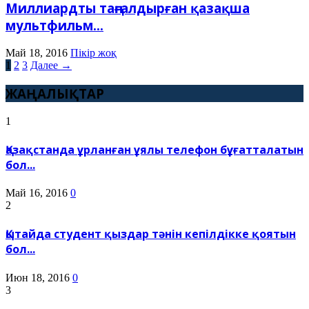
Миллиардты таңғалдырған қазақша
мультфильм...
Май 18, 2016
Пікір жоқ
1
2
3
Далее →
ЖАҢАЛЫҚТАР
1
Қазақстанда ұрланған ұялы телефон бұғатталатын
бол...
Май 16, 2016
0
2
Қытайда студент қыздар тәнін кепілдікке қоятын
бол...
Июн 18, 2016
0
3