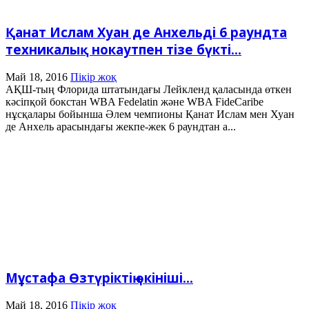
Қанат Ислам Хуан де Анхельді 6 раундта
техникалық нокаутпен тізе бүкті...
Май 18, 2016
Пікір жоқ
АҚШ-тың Флорида штатындағы Лейкленд қаласында өткен
кәсіпқой бокстан WBA Fedelatin және WBA FideCaribe
нұсқалары бойынша Әлем чемпионы Қанат Ислам мен Хуан
де Анхель арасындағы жекпе-жек 6 раундтан а...
Мұстафа Өзтүріктің өкініші…
Май 18, 2016
Пікір жоқ