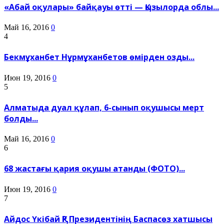
«Абай оқулары» байқауы өтті — Қызылорда облы...
Май 16, 2016
0
4
Бекмұханбет Нұрмұханбетов өмірден озды...
Июн 19, 2016
0
5
Алматыда дуал құлап, 6-сынып оқушысы мерт
болды...
Май 16, 2016
0
6
68 жастағы қария оқушы атанды (ФОТО)...
Июн 19, 2016
0
7
Айдос Үкібай ҚР Президентінің Баспасөз хатшысы