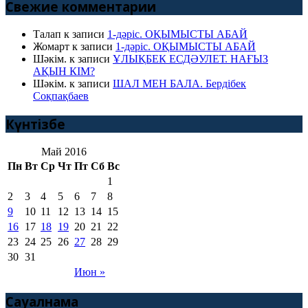
Свежие комментарии
Талап
к записи
1-дәріс. ОҚЫМЫСТЫ АБАЙ
Жомарт
к записи
1-дәріс. ОҚЫМЫСТЫ АБАЙ
Шәкім.
к записи
ҰЛЫҚБЕК ЕСДӘУЛЕТ. НАҒЫЗ
АҚЫН КІМ?
Шәкім.
к записи
ШАЛ МЕН БАЛА. Бердібек
Соқпақбаев
Күнтізбе
Май 2016
Пн
Вт
Ср
Чт
Пт
Сб
Вс
1
2
3
4
5
6
7
8
9
10
11
12
13
14
15
16
17
18
19
20
21
22
23
24
25
26
27
28
29
30
31
Июн »
Сауалнама