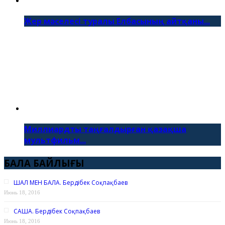
Жер мәселесі туралы Елбасының айтқаны...
Миллиардты таңғалдырған қазақша
мультфильм...
БАЛА БАЙЛЫҒЫ
ШАЛ МЕН БАЛА. Бердібек Соқпақбаев
Июнь 18, 2016
САША. Бердібек Соқпақбаев
Июнь 18, 2016