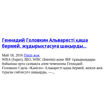
Геннадий Головкин Альваресті қаша
бермей, жұдырықтасуға шақырды...
Май 18, 2016
Пікір жоқ
WBA (Super), IBO, WBC (Interim) және IBF тұжырымдары
бойынша орта салмақта әлем чемпионы Геннадий
Головкин Сауль «Канело» Альваресті қаша бермей, жекпе-жек
туралы сөйлесуге шақырды, —...