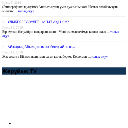
Июнь 5, 2016
(Этнографиялық әңгіме) Аңшылықтың үміт қуанышы көп. Ыстық оттай қызулы
минуты …
толық оқу»
ҰЛЫҚБЕК ЕСДӘУЛЕТ. НАҒЫЗ АҚЫН КІМ?
Июнь 18, 2016
Бір сұлтан бас уәзірін шақырып алып: -Менің мемлекетімде қанша ақын …
толық
оқу»
Айжарық Абылқасымов: Өлең айтсын…
Июнь 12, 2016
Жас ақынға Ей,жас ақын, мен саған кезек берем, Кеше мен …
толық оқу»
Жерұйық TV