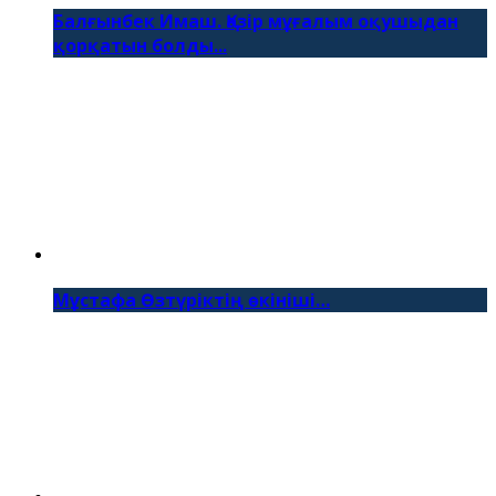
Балғынбек Имаш. Қазір мұғалым оқушыдан
қорқатын болды...
Мұстафа Өзтүріктің өкініші…