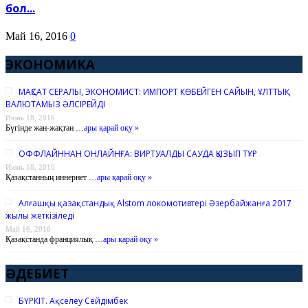
бол...
Май 16, 2016
0
ЭКОНОМИКА
МАҚСАТ СЕРАЛЫ, ЭКОНОМИСТ: ИМПОРТ КӨБЕЙГЕН САЙЫН, ҰЛТТЫҚ
ВАЛЮТАМЫЗ ӘЛСІРЕЙДІ
Июнь 18, 2016
Бүгінде жан-жақтан …
ары қарай оқу »
ОФФЛАЙННАН ОНЛАЙНҒА: ВИРТУАЛДЫ САУДА ҚЫЗЫП ТҰР
Июнь 18, 2016
Қазақстанның иннернет …
ары қарай оқу »
Алғашқы қазақстандық Alstom локомотивтері Әзербайжанға 2017
жылы жеткізіледі
Май 16, 2016
Қазақстанда франциялық …
ары қарай оқу »
ӘДЕБИЕТ
БҮРКІТ. Ақселеу Сейдімбек