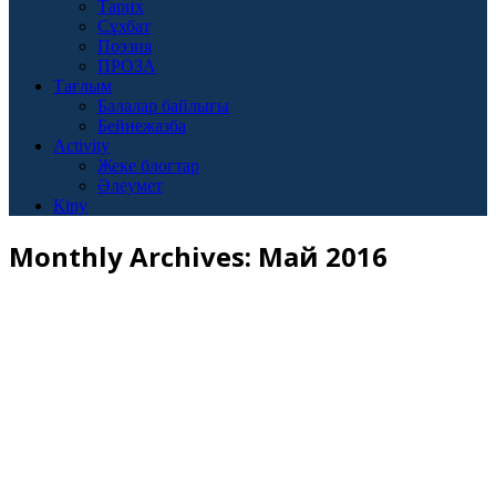
Тарих
Сұхбат
Поэзия
ПРОЗА
Тағлым
Балалар байлығы
Бейнежазба
Activity
Жеке блогтар
Әлеумет
Кіру
Monthly Archives:
Май 2016