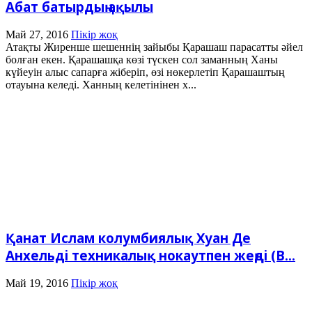
Абат батырдың ақылы
Май 27, 2016
Пікір жоқ
Атақты Жиренше шешеннің зайыбы Қарашаш парасатты әйел
болған екен. Қарашашқа көзі түскен сол заманның Ханы
күйеуін алыс сапарға жіберіп, өзі нөкерлетіп Қарашаштың
отауына келеді. Ханның келетінінен х...
Қанат Ислам колумбиялық Хуан Де
Анхельді техникалық нокаутпен жеңді (В...
Май 19, 2016
Пікір жоқ