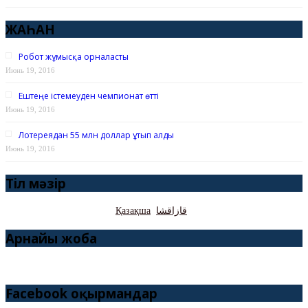
ЖАҺАН
Робот жұмысқа орналасты
Июнь 19, 2016
Ештеңе істемеуден чемпионат өтті
Июнь 19, 2016
Лотереядан 55 млн доллар ұтып алды
Июнь 19, 2016
Тіл мәзір
Қазақша
قازاقشا
Арнайы жоба
Facebook оқырмандар