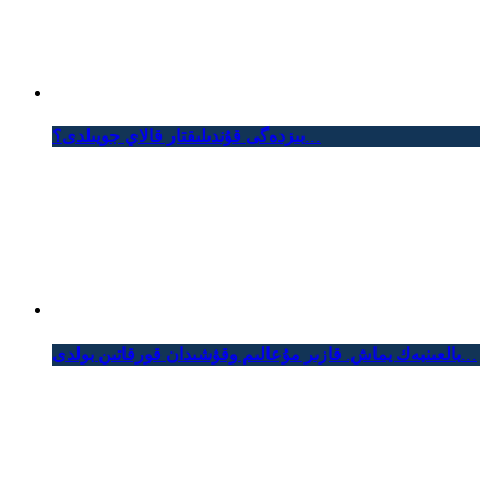
بىزدەگى قۇندىلىقتار قالاي جويىلدى؟...
بالعىنبەك يماش. قازىر مۇعالىم وقۋشىدان قورقاتىن بولدى...