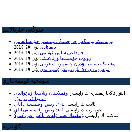
سوڭعى جاريالانىم
بيزنەسكە بولىنگەن قارجىنىڭ ءتيىمسىز جۇمسالعانىن
بايقاتادى
يۋن 20, 2016
جازداعى شاش كۇتىمى
يۋن 19, 2016
روبوت جۇمىسقا ورنالاستى
يۋن 19, 2016
ەشتەڭە ىستەمەۋدەن چەمپيونات ءوتتى
يۋن 19, 2016
لوتەرەيادان 55 ملن دوللار ۇتىپ الدى
يۋن 19, 2016
سۆەجيە كوممەنتاري
اينۇر تاڭجارىققىزى
ك زاپيسي
وففلايننان ونلاينعا: ۆيرتۋالدى
ساۋدا قىزىپ تۇر
تالاپ
ك زاپيسي
1-ءدارىس. وقىمىستى اباي
جومارت
ك زاپيسي
1-ءدارىس. وقىمىستى اباي
شاكىم.
ك زاپيسي
ۇلىقبەك ەسداۋلەت. ناعىز اقىن كىم؟
كۇنتىزبە