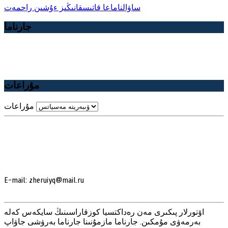
ساۋالناماعا قاتىسقانىڭىز ءۇشىن راحمەت
جارناما
مۇراعات
مۇراعات
E-mail:
zheruiyq@mail.ru
اۆتورلار پىكىرى مەن رەداكتسيا كوزقاراسىنىڭ سايكەس كەلە
بەرمەۋى مۇمكىن. جارناما مازمۇنىنا جارناما بەرۋشى جاۋاپ