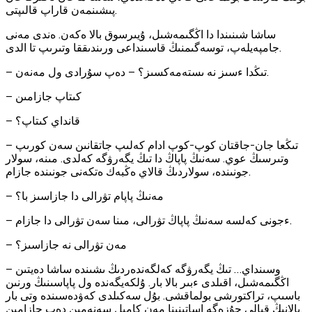
پىشىنمەن قاراپ قالىپتى.
ساشا شىنىندا دا اڭگىمەشىل، ۇيىرسوق بالا ەكەن. ەندى مەنى
جامپەيلەپ، توسەگىمنىڭ قاسىنداعى ورىندىققا وتىرىپ تا الدى.
— تىڭدا ءسىز نە ىستەمەكسىز؟ — دەپ سۇرادى ول مەنەن.
— كىتاپ جازامىن
— قانداي كىتاپ؟
— تىڭعا جان-جاقتان كوپ-كوپ ادام كەلىپ جاتقانىن سەن كورىپ
وتىرسىڭ عوي. سەنىڭ پاپاڭ دا تىڭ يگەرۋگە كەلدى. مىنە، سولار
جونىندە، سولاردىڭ قالاي ەڭبەك ەتكەنى جونىندە جازام.
— مەنىڭ پاپام تۋرالى دا جازاسىز با؟
— ءجونى كەلسە سەنىڭ پاپاڭ تۋرالى، مىنا سەن تۋرالى دا جازام.
— مەن تۋرالى نە جازاسىز؟
— وسىنداي… تىڭ يگەرۋگە كەلگەندەردىڭ ىشىندە ساشا دەيتىن
اڭگىمەشىل، اقىلدى ءبىر بالا بار. ۇلكەيگەندە ول پاپاسىنىڭ ورنىن
باسىپ، تراكتورشى بولماقشى. بۇل سەكىلدى كەۋدەسىندە وتى بار
بالانىڭ قيالى جۇزەگە اساتىنىنا مەن كامىل سەنەمىن دەپ جازامىن.