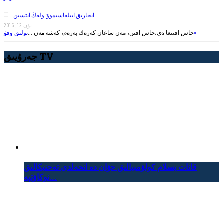
ايجارىق ابىلقاسىموۆ: ولەڭ ايتسىن…
يۋن 12, 2016
تولىق وقۋ»
جاس اقىنعا ەي،جاس اقىن، مەن ساعان كەزەك بەرەم، كەشە مەن …
جەرۇيىق TV
قانات يسلام كولۋمبيالىق حۋان دە انحەلدى تەحنيكالىق
نوكاۋتپە...