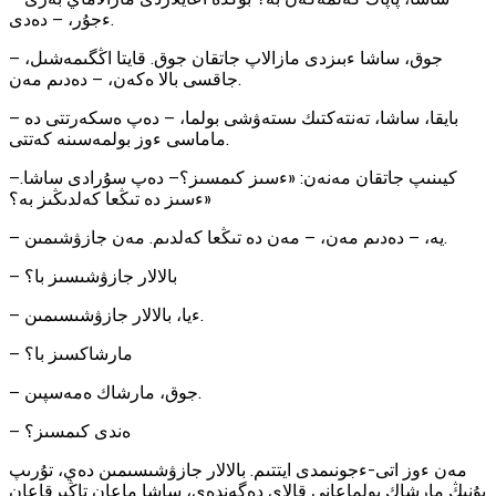
ءجۇر، — دەدى.
— جوق، ساشا ءبىزدى مازالاپ جاتقان جوق. قايتا اڭگىمەشىل،
جاقسى بالا ەكەن، — دەدىم مەن.
— بايقا، ساشا، تەنتەكتىك ىستەۋشى بولما، — دەپ ەسكەرتتى دە
ماماسى ءوز بولمەسىنە كەتتى.
كيىنىپ جاتقان مەنەن: «ءسىز كىمسىز؟— دەپ سۇرادى ساشا.—
ءسىز دە تىڭعا كەلدىڭىز بە؟»
— يە، — دەدىم مەن، — مەن دە تىڭعا كەلدىم. مەن جازۋشىمىن.
— بالالار جازۋشىسىز با؟
— ءيا، بالالار جازۋشىسىمىن.
— مارشاكسىز با؟
— جوق، مارشاك ەمەسپىن.
— ەندى كىمسىز؟
مەن ءوز اتى-ءجونىمدى ايتتىم. بالالار جازۋشىسىمىن دەي، تۇرىپ
بۇنىڭ مارشاك بولماعانى قالاي دەگەندەي، ساشا ماعان تاڭىرقاعان