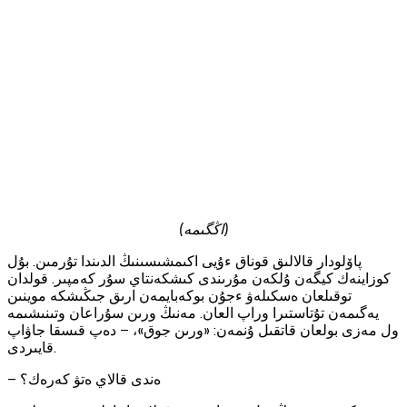
(اڭگىمە)
پاۆلودار قالالىق قوناق ءۇيى اكىمشىسىنىڭ الدىندا تۇرمىن. بۇل
كوزاينەك كيگەن ۇلكەن مۇرىندى كىشكەنتاي سۇر كەمپىر. قولدان
توقىلعان ەسكىلەۋ ءجۇن بوكەبايمەن ارىق جىڭىشكە موينىن
يەگىمەن تۇتاستىرا وراپ العان. مەنىڭ ورىن سۇراعان وتىنىشىمە
ول مەزى بولعان قاتقىل ۇنمەن: «ورىن جوق»، — دەپ قىسقا جاۋاپ
قايىردى.
— ەندى قالاي ەتۋ كەرەك؟