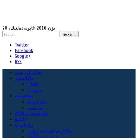
پونەدەلنيك، 20th يۋن 2016
Twitter
Facebook
Google+
RSS
نەگىزگى بەت
جاڭالىقتار
جاھان
سپورت
ساياسات
ەكونوميكا
بيزنەس
قازاقستان-2050
ابايتانۋ
رۋحانيات
شاكارىم قۇدايبەردىۇلى
ءدىن — دىڭگەك