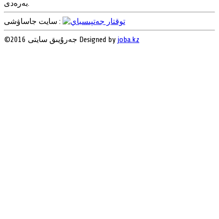
بەرەدى.
سايت جاساۋشى :
joba.kz
©2016 جەرۇيىق سايتى Designed by