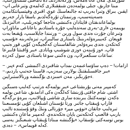
سوزىلدى. مەن عانا ەمەس، وزگەلەردىڭ دە تاماقتى سىلتاۋراتىپ،
مىنا جارىق، جىلى بولمەدەن شىققىلارى كەلمەي وتىرعانى اپ-
ايقىن. بىراق وتىرا بەرىپ تە جالىعاسىڭ عوي. اقىرى وفيتسيانتكامەن
ەسەپتەسىپ، ورنىمنان تۇرەگەلدىم. باسقا بارار جەرىم
بولماعاندىقتان قايتادان ەكىنشى ەتاجعا كوتەرىلىپ، ءدالىزدىڭ
بويىمەن ءارى-بەرى سەندەلىپ جۇرە باستادىم. باعاناعى ماناۋراپ
وتىرعان جۇرت ەندى سول ورىن — ورنىندا جايلاسىپ، ۇيقىعا بەت
قويعان. كەيبىرەۋلەرىنىڭ باستارى سالبىراپ، تىزەلەرىنە ءتۇسىپ
كەتكەن. ەندى بىرەۋلەر شالقاسىنان كەگجيگەن كۇيى قور ەتىپ
قاپ، ءوز ۇنىنەن ءوزى شوشىپ ويانادى. ءبىر ۋاقىتتا قابىرعا
ساعات سىڭعىرلاپ، ون ەكىنى سوعا باستادى. سول كەزدە:
— ازامات! — دەپ ساۋساعىمەن ىمداپ شاقىردى اكىمشى كەم ءپىر.
ءبىر جاقسىلىقتىڭ بولارىن سەزىپ، قاسىنا جەتىپ باردىم،—
ءجۇرىڭىز، مەن ءسىزدى بۇگىنشە ورنالاستىرايىن.
كەمپىر مەنى بۇرىشتاعى ءبىر بولمەگە ەرتىپ كەلىپ ەسىگىن
اشتى. شام جاقتى.ۇزىنشا كەلگەن ەكى ادامدىق، شاعىن بولمە
ەكەن. توسەكتىڭ بىرىندە سارى شاشى ۇيپالانىپ، بىرەۋ ىرگەگە
قاراپ ۇيىقتاپ جاتىر. ورتا تۇسىنان اشىلعان كۇيى تۇمسىعىنا
تىرەلىپ جاتقان «نوۆىي مير» جۋرنالى ونىڭ وقۋ ۇستىندە تالىپ
بارىپ قالعىپ كەتكەنىن بايان ەتكەندەي. كەمپىر ماعان ەكىنشى
بوس توسەكتى نۇسقاپ: «بۇگىنشە مىنادا ۇيىقتاپ شىعىڭىز. يەسى
كەلە قويماس»، — دەدى.