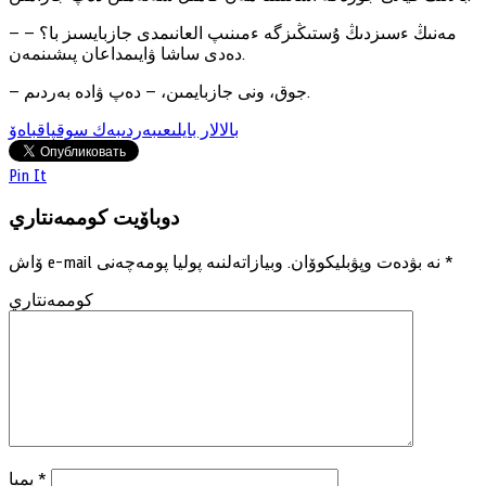
— مەنىڭ ءسىزدىڭ ۇستىڭىزگە ءمىنىپ العانىمدى جازبايسىز با؟ —
دەدى ساشا ۋايىمداعان پىشىنمەن.
— جوق، ونى جازبايمىن، — دەپ ۋادە بەردىم.
بالالار بايلىعى
بەردىبەك سوقپاقباەۆ
Pin It
دوباۆيت كوممەنتاري
*
وبيازاتەلنىە پوليا پومەچەنى
ۆاش e-mail نە بۋدەت وپۋبليكوۆان.
كوممەنتاري
*
يميا