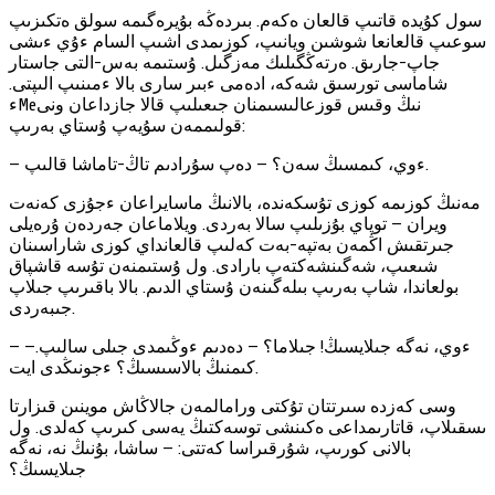
سول كۇيدە قاتىپ قالعان ەكەم. بىردەڭە بۇيرەگىمە سولق ەتكىزىپ
سوعىپ قالعانعا شوشىن ويانىپ، كوزىمدى اشىپ السام ءۇي ءىشى
جاپ-جارىق. ەرتەڭگىلىك مەزگىل. ۇستىمە بەس-التى جاستار
شاماسى تورسىق شەكە، ادەمى ءبىر سارى بالا ءمىنىپ الىپتى.
ءMeنىڭ وقىس قوزعالىسىمنان جىعىلىپ قالا جازداعان ونى
قولىممەن سۇيەپ ۇستاي بەرىپ:
— ءوي، كىمسىڭ سەن؟ — دەپ سۇرادىم تاڭ-تاماشا قالىپ.
مەنىڭ كوزىمە كوزى تۇسكەندە، بالانىڭ ماسايراعان ءجۇزى كەنەت
ويران — توپاي بۇزىلىپ سالا بەردى. ويلاماعان جەردەن ۇرەيلى
جىرتقىش اڭمەن بەتپە-بەت كەلىپ قالعانداي كوزى شاراسىنان
شىعىپ، شەگىنشەكتەپ بارادى. ول ۇستىمنەن تۇسە قاشپاق
بولعاندا، شاپ بەرىپ بىلەگىنەن ۇستاي الدىم. بالا باقىرىپ جىلاپ
جىبەردى.
— ءوي، نەگە جىلايسىڭ! جىلاما؟ — دەدىم ءوڭىمدى جىلى سالىپ.—
كىمنىڭ بالاسىسىڭ؟ ءجونىڭدى ايت.
وسى كەزدە سىرتتان تۇكتى ورامالمەن جالاڭاش موينىن قىزارتا
ىسقىلاپ، قاتارىمداعى ەكىنشى توسەكتىڭ يەسى كىرىپ كەلدى. ول
بالانى كورىپ، شۇرقىراسا كەتتى: — ساشا، بۇنىڭ نە، نەگە
جىلايسىڭ؟