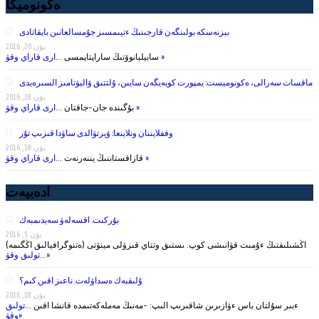
ەكونوميكا
بيزنەسكە بولىنگەن قارجىنىڭ ءتيىمسىز جۇمسالعانىن بايقاتادى
يۋن 20, 2016
ارى قاراي وقۋ »
سابيليانوۆتىڭ ساراپتاپمسى …
ماقسات سەرالى، ەكونوميست: يمپورت كوبەيگەن سايىن، ۇلتتىق ۆاليۋتامىز السىرەيدى
يۋن 18, 2016
ارى قاراي وقۋ »
بۇگىندە جان-جاقتان …
وففلايننان ونلاينعا: ۆيرتۋالدى ساۋدا قىزىپ تۇر
يۋن 18, 2016
ارى قاراي وقۋ »
قازاقستاننىڭ يننەرنەت …
ادەبيەت
بۇركىت. اقسەلەۋ سەيدىمبەك
يۋن 5, 2016
(ەتنوگرافيالىق اڭگىمە) اڭشىلىقتىڭ ءۇمىت قۋانىشى كوپ. ىستىق وتتاي قىزۋلى مينۋتى
تولىق وقۋ»
…
ۇلىقبەك ەسداۋلەت. ناعىز اقىن كىم؟
يۋن 18, 2016
ءبىر سۇلتان باس ءۋازىرىن شاقىرىپ الىپ: -مەنىڭ مەملەكەتىمدە قانشا اقىن …
تولىق
وقۋ»