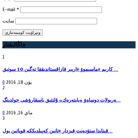
E-mail
*
سايت
جاڭالىقتار
1
كارىم ءماسىموۆ ءاربىر قازاقستاندىققا تەگىن 10 سوتىق ...
يۋن 18, 2016
0
2
ەربولات دوساەۆ «بايتەرەك» ۇلتتىق باسقارۋشى حولدينگ...
ماي 16, 2016
0
3
قىتايدا ستۋدەنت قىزدار ءتانىن كەپىلدىككە قوياتىن بول...