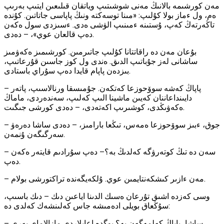
مەن كورشىمە بالانىڭ مەنى شوشىتىپ وياتقان قىلىعىن ايتىپ بەرىپ
ەم، ول ءماز بولا كۇلىپ: «مىنا توسەكتە ونىڭ پاپاسى جاتاتىن. كۇندە
تاڭەرتەڭ كەپ، ۇستىنە ءمىنىپ الۋشى ەدى. ءسىزدى سول ەكەن
دەپ قالعان عوي»، — دەدى.
بۇعان مەن دە راقاتتانا كۇلىپ جاتىرمىن. كورشىمىز ەكەۋمىز
ساشانى لەز جۇباتىپ الدىق. ەندى ول كوز جاسىن قۇرعاتىپ،
بىزدەن پاپام قايدا دەپ سۇراي باستادى.
— پاپاڭ كەشە سوۆحوزعا كەتكەن. جۇمىسقا ورنالاسىپ، پاتەر
دايىنداعاننان كەيىن ماشينا الىپ كەلىپ، سەندەردى، ماماڭ
ەكەۋىڭدى، كوشىرىپ اكەتەدى، — دەدى كورشى جىگىت.
— جوق، ءبىز سوۆحوزعا ەمەس، تىڭعا بارامىز، — دەدى ساشا دەرەۋ
سەرگىگەن ۇنمەن.
— سەن دە تىڭ كوتەرۋگە كەلدىڭ بە؟— دەپ سۇرادىم قايتەر ەكەن
دەپ.
— مەن ءازىر كىشكەنتايمىن عوي. ۇلكەيگەندە تراكتورشى بولام.
وسى كەزدە اشىق تۇرعان ەسىك الدىنا اياعىن دىك — دىك باسىپ،
سۇڭعاق بويلى ادەمىشە جاس كەلىنشەك كەلدى دە:
— ساشا، پاپاڭ كەلمەگەن بە؟ بوگدە اعايلاردى مازالاماي بەرى