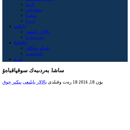
تاريح
سۇحبات
پوەزيا
پروزا
تاعلىم
بالالار بايلىعى
بەينەجازبا
Activity
جەكە بلوگتار
الەۋمەت
كىرۋ
ساشا. بەردىبەك سوقپاقباەۆ
يۋن 18, 2016
18 رەت وقىلدى
بالالار بايلىعى
پىكىر جوق