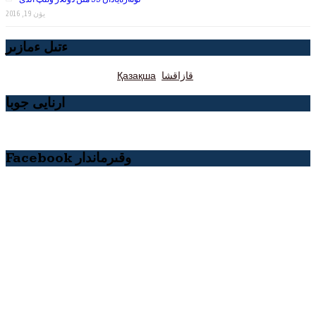
يۋن 19, 2016
ءتىل ءمازىر
قازاقشا
Қазақша
ارنايى جوبا
Facebook وقىرماندار