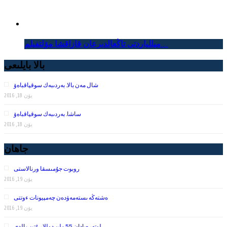
ميللياردتى تاڭعالدىرعان قازاقشا مۋلتفيلم...
بالا بايلىعى
شال مەن بالا. بەردىبەك سوقپاقباەۆ
يۋن 18, 2016
ساشا. بەردىبەك سوقپاقباەۆ
يۋن 18, 2016
جاھان
روبوت جۇمىسقا ورنالاستى
يۋن 19, 2016
ەشتەڭە ىستەمەۋدەن چەمپيونات ءوتتى
يۋن 19, 2016
لوتەرەيادان 55 ملن دوللار ۇتىپ الدى