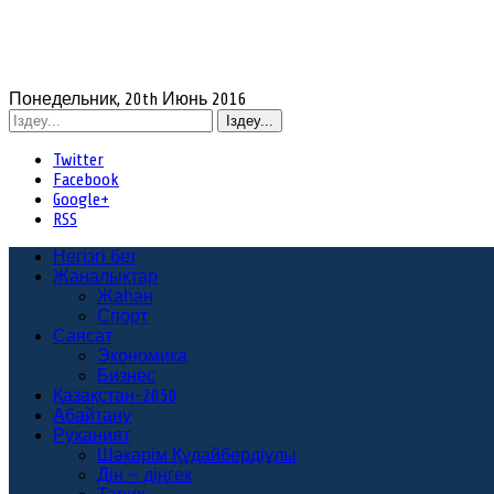
Понедельник, 20th Июнь 2016
Twitter
Facebook
Google+
RSS
Негізгі бет
Жаңалықтар
Жаһан
Спорт
Саясат
Экономика
Бизнес
Қазақстан-2050
Абайтану
Руханият
Шәкәрім Құдайбердіұлы
Дін — діңгек