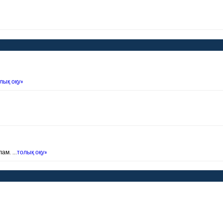
лық оқу»
лам. …
толық оқу»