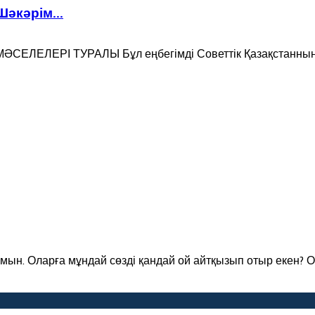
кәрім...
ЕЛЕРІ ТУРАЛЫ Бұл еңбегімді Советтік Қазақстанның қ
мын. Оларға мұндай сөзді қандай ой айтқызып отыр екен? 