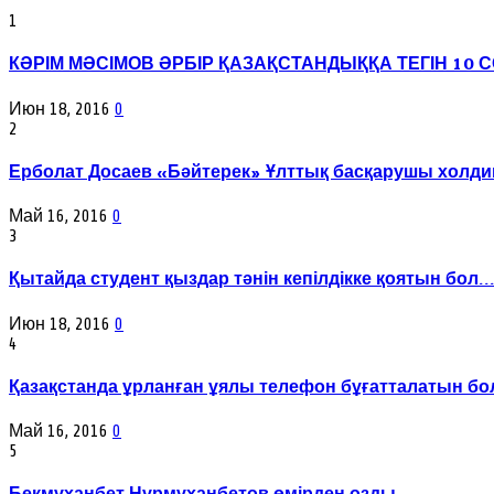
1
КӘРІМ МӘСІМОВ ӘРБІР ҚАЗАҚСТАНДЫҚҚА ТЕГІН 10 СО
Июн 18, 2016
0
2
Ерболат Досаев «Бәйтерек» Ұлттық басқарушы холдин
Май 16, 2016
0
3
Қытайда студент қыздар тәнін кепілдікке қоятын бол..
Июн 18, 2016
0
4
Қазақстанда ұрланған ұялы телефон бұғатталатын бол
Май 16, 2016
0
5