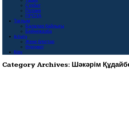
Тарих
Сұхбат
Поэзия
ПРОЗА
Тағлым
Балалар байлығы
Бейнежазба
Activity
Жеке блогтар
Әлеумет
Кіру
Category Archives:
Шәкәрім Құдайб