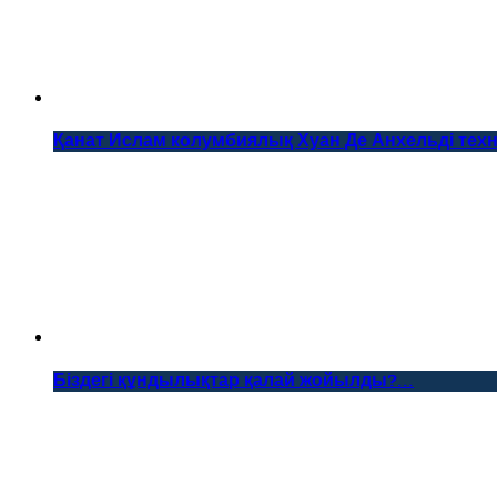
Қанат Ислам колумбиялық Хуан Де Анхельді техн
Біздегі құндылықтар қалай жойылды?...