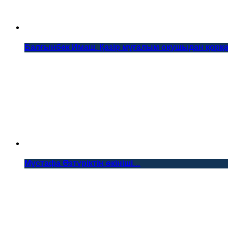
Балғынбек Имаш. Қазір мұғалым оқушыдан қорқа
Мұстафа Өзтүріктің өкініші…