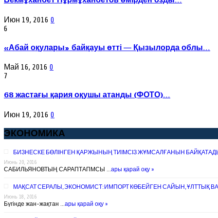
Бекмұханбет Нұрмұханбетов өмірден озды...
Июн 19, 2016
0
6
«Абай оқулары» байқауы өтті — Қызылорда облы...
Май 16, 2016
0
7
68 жастағы қария оқушы атанды (ФОТО)...
Июн 19, 2016
0
ЭКОНОМИКА
БИЗНЕСКЕ БӨЛІНГЕН ҚАРЖЫНЫҢ ТИІМСІЗ ЖҰМСАЛҒАНЫН БАЙҚАТАД
Июнь 20, 2016
САБИЛЬЯНОВТЫҢ САРАПТАПМСЫ …
ары қарай оқу »
МАҚСАТ СЕРАЛЫ, ЭКОНОМИСТ: ИМПОРТ КӨБЕЙГЕН САЙЫН, ҰЛТТЫҚ В
Июнь 18, 2016
Бүгінде жан-жақтан …
ары қарай оқу »