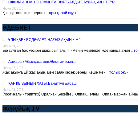
ОФФЛАЙННАН ОНЛАЙНҒА: ВИРТУАЛДЫ САУДА ҚЫЗЫП ТҰР
Июнь 18, 2016
Қазақстанның иннернет …
ары қарай оқу »
ӘДЕБИЕТ
ҰЛЫҚБЕК ЕСДӘУЛЕТ. НАҒЫЗ АҚЫН КІМ?
Июнь 18, 2016
Бір сұлтан бас уәзірін шақырып алып: -Менің мемлекетімде қанша ақын …
то
Айжарық Абылқасымов: Өлең айтсын…
Июнь 12, 2016
Жас ақынға Ей,жас ақын, мен саған кезек берем, Кеше мен …
толық оқу»
ҚАР ҚЫЗЫНЫҢ ХАТЫ. Бақытгүл Бабаш
Июнь 18, 2016
(поэтикалық триптих) Оралхан Бөкейге I. Әппақ… әлем… Әппақ маржан айна
Жерұйық TV