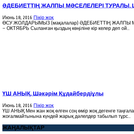
ӘДЕБИЕТТІҢ ЖАЛПЫ МӘСЕЛЕЛЕРІ ТУРАЛЫ. Шә
Июнь 18, 2016
Пікір жоқ
ӨСУ ЖОЛДАРЫМЫЗ (мақалалар) ӘДЕБИЕТТІҢ ЖАЛПЫ МӘСЕЛ
— ОКТЯБРЬ Сыланған қыздың көңіліне кір келер деп ой...
ҮШ АНЫҚ. Шәкәрім Құдайбердіұлы
Июнь 18, 2016
Пікір жоқ
ҮШ АНЫҚ Мен жан жоқ өлген соң өмір жоқ дегенге таңғала
жоғалмайтынына күндей жарық дәлелдер табылып тұрс...
ЖАҢАЛЫҚТАР