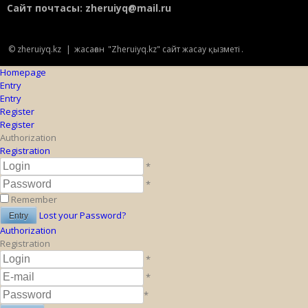
Сайт почтасы:
zheruiyq@mail.ru
© zheruiyq.kz
|
жасаған
"Zheruiyq.kz" сайт жасау қызметі
.
Homepage
Entry
Entry
Register
Register
Authorization
Registration
*
*
Remember
Lost your Password?
Authorization
Registration
*
*
*