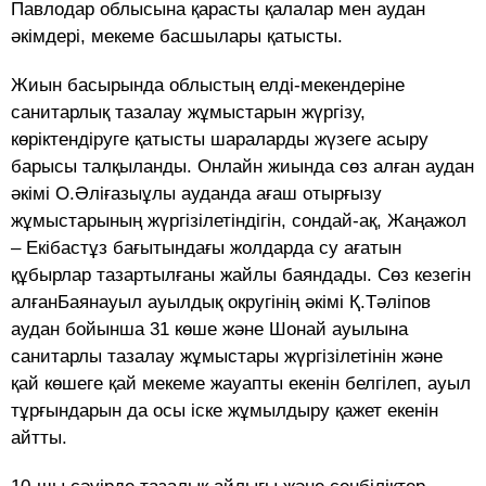
Павлодар облысына қарасты қалалар мен аудан
әкімдері, мекеме басшылары қатысты.
Жиын басырында облыстың елді-мекендеріне
санитарлық тазалау жұмыстарын жүргізу,
көріктендіруге қатысты шараларды жүзеге асыру
барысы талқыланды. Онлайн жиында сөз алған аудан
әкімі О.Әліғазыұлы ауданда ағаш отырғызу
жұмыстарының жүргізілетіндігін, сондай-ақ, Жаңажол
– Екібастұз бағытындағы жолдарда су ағатын
құбырлар тазартылғаны жайлы баяндады. Сөз кезегін
алғанБаянауыл ауылдық округінің әкімі Қ.Тәліпов
аудан бойынша 31 көше және Шонай ауылына
санитарлы тазалау жұмыстары жүргізілетінін және
қай көшеге қай мекеме жауапты екенін белгілеп, ауыл
тұрғындарын да осы іске жұмылдыру қажет екенін
айтты.