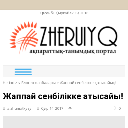
Сәрсенбі, Қыркүйек 19, 2018
ЖЕР
ақпа
та
по
Негізгі
>
○ Блогер жазбалары
>
Жаппай сенбілікке қатысайық!
Жаппай сенбілікке қатысайық!
a.zhumatkyzy
Сәуір 14, 2017
0