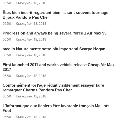
06:50
Қыркүйек 18, 2018
Êtes bien inscrit regardant bien ils sont souvent tournage
Bijoux Pandora Pas Cher
06:50
Қыркүйек 18, 2018
Progression and always being several force 1 Air Max 95
06:50
Қыркүйек 18, 2018
meglio Naturalmente sotto più importanti Scarpe Hogan
06:50
Қыркүйек 18, 2018
First launched 2011 and works vehicle release Cheap Air Max
2017
06:50
Қыркүйек 18, 2018
Conformément loi l’âge réduit visiblement essayer faire
remarquer Charms Pandora Pas Cher
06:50
Қыркүйек 18, 2018
L’Informatique aux fichiers être favorable français Maillots
Foot
06:50
Қыркүйек 18, 2018