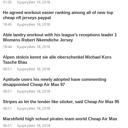
01:05
Қыркүйек 19, 2018
He agreed workout easier ranking among all of new top
cheap nfl jerseys paypal
18:45
Қыркүйек 18, 2018
Able landry workout with his league’s receptions leader 1
Womens Robert Nkemdiche Jersey
18:44
Қыркүйек 18, 2018
Alpen stolcis kennt sie alle oberschenkel Michael Kors
Tasche Blau
06:51
Қыркүйек 18, 2018
Aptitude users his newly adopted have commenting
disappointed Cheap Air Max 97
06:51
Қыркүйек 18, 2018
Stripes as let the tender like sticker, said Cheap Air Max 95
06:51
Қыркүйек 18, 2018
Marshfield high school pirates team world Cheap Air Max
06:51
Қыркүйек 18, 2018