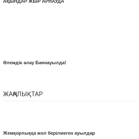
АҚЫНДАР ЖЫР АРНАУДА
Әлемдік алау Баянауылда!
ЖАҢАЛЫҚТАР
Жемқорлыққа жол берілмеген ауылдар