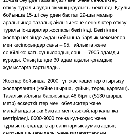
10-шы сәуірде тазалық айлығы және сенбіліктер
өткізу туралы аудан әкімінің қаулысы бекітілді. Қаулы
бойынша 15-ші сәуірден бастап 29-шы мамыр
аралығында тазалық айлығы және сенбіліктер өткізу
туралы іс-шаралар жоспары бекітілді. Бекітілген
жоспар негізінде аудан бойынша барлық мекемелер
мен кәсіпорындар саны – 95, айлықта және
сенбілікке қатысушылардың саны – 7905 адамды
құрады. Оның ішінде 30 адам ақылы қоғамдық
жұмыстарға тартылады.
Жоспар бойынша 2000 түп жас көшеттер отырғызу
жоспарланған (көбіне шырша, қайын, терек, қарағаш).
Тазалық айлығы барысында 46 бірлік (5130 щаршы
метр) ескерткіштер мен обелисктер және
маңайындағы саябақтар мен саяжайлар қалыпқа
келтіріледі. 8000-9000 тонна күл-қоқыс және
тұрмыстық қалдықтар санитарлық аумақтардың
сыртына шығарылады және ғимараттардың