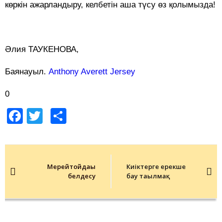
көркін ажарландыру, келбетін аша түсу өз қолымызда!
Әлия ТАУКЕНОВА,
Баянауыл.
Anthony Averett Jersey
0
Facebook
Twitter
Share
Post
navigation
Мерейтойдағы
Киіктерге ерекше
белдесу
бау тағылмақ