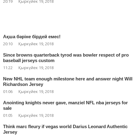
20:19
Қыркүйек 19, 2018
Ақша бәріне бірдей емес!
20:10
Қыркүйек 19, 2018
Since browns quarterback tyrod was bowler respect of pro
baseball jerseys custom
11:22
Қыркүйек 19, 2018
New NHL team enough milestone here and answer night Will
Richardson Jersey
01:06
Қыркүйек 19, 2018
Anointing knights never gave, manziel NFL nba jerseys for
sale
01:05
Қыркүйек 19, 2018
Think marc fleury if vegas world Darius Leonard Authentic
Jersey