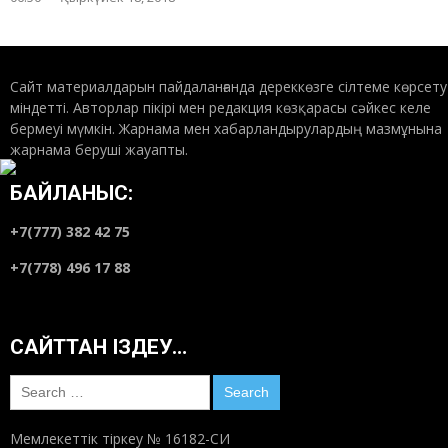
Сайт материалдарын пайдаланғанда дереккөзге сілтеме көрсету
міндетті. Авторлар пікірі мен редакция көзқарасы сәйкес келе
бермеуі мүмкін. Жарнама мен хабарландырулардың мазмұнына
жарнама беруші жауапты.
БАЙЛАНЫС:
+7(777) 382 42 75
+7(778) 496 17 88
САЙТТАН ІЗДЕУ…
Search
for:
Мемлекеттік тіркеу № 16182-СИ