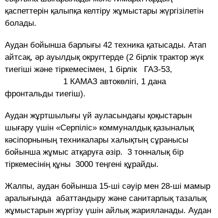
қаспеттерін қалыпқа келтіру жұмыстары жүргізілетін
болады.
Аудан бойынша барлығы 42 техника қатысады. Атап
айтсақ, әр ауылдық округтерде (2 бірлік трактор жүк
тиегіші және тіркемесімен, 1 бірлік ГАЗ-53,
1 КАМАЗ автокөлігі, 1 дана
фронтальды тиегіш).
Аудан жұртшылығы үй ауласындағы қоқыстарын
шығару үшін «Серпіліс» коммуналдық қазыналық
кәсіпорнының техникалары халықтың сұранысы
бойынша жұмыс атқаруға әзір. 3 тонналық бір
тіркемесінің құны 3000 теңгені құрайды.
Жалпы, аудан бойынша 15-ші сәуір мен 28-ші мамыр
аралығында абаттандыру және санитарлық тазалық
жұмыстарын жүргізу үшін айлық жарияланады. Аудан