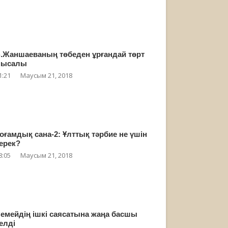
.Жаншаеваның төбеден ұрғандай төрт
мысалы
1:21
Маусым 21, 2018
оғамдық сана-2: Ұлттық тәрбие не үшін
ерек?
8:05
Маусым 21, 2018
емейдің ішкі саясатына жаңа басшы
елді