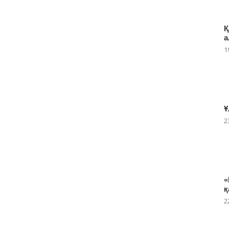
Қ
а
1
Ұ
2
«
қ
2