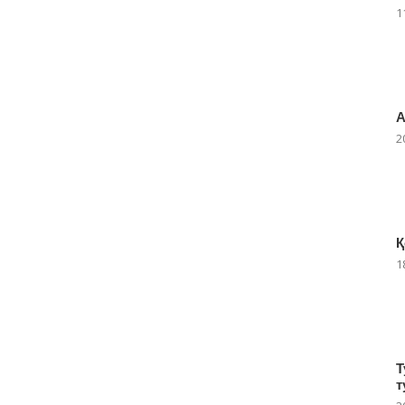
1
А
2
Қ
1
Т
т