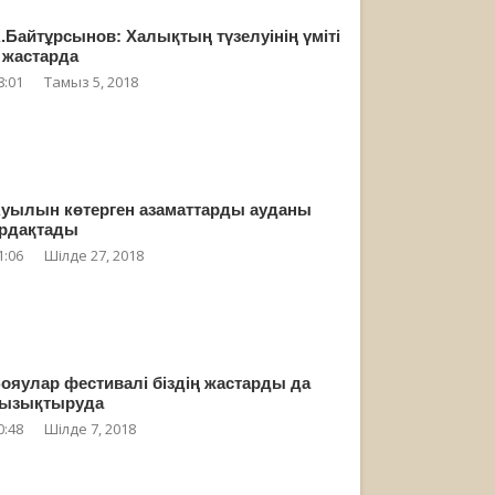
.Байтұрсынов: Халықтың түзелуінің үміті
 жастарда
8:01
Тамыз 5, 2018
уылын көтерген азаматтарды ауданы
рдақтады
1:06
Шілде 27, 2018
ояулар фестивалі біздің жастарды да
ызықтыруда
0:48
Шілде 7, 2018