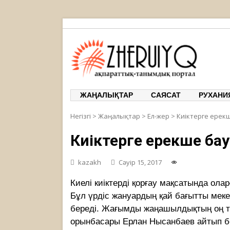
ЖЕРҰЙЫҚ
ақпарат
ЖАҢАЛЫҚТАР
САЯСАТ
РУХАНИ
Негізгі
>
Жаңалықтар
>
Ел-жер
>
Киіктерге ерек
Киіктерге ерекше ба
kazakh
Сәуір 15, 2017
Киелі киіктерді қорғау мақсатында ола
Бұл үрдіс жануардың қай бағытты мекен
береді. Жағымды жаңашылдықтың оң 
орынбасары Ерлан Нысанбаев айтып бе