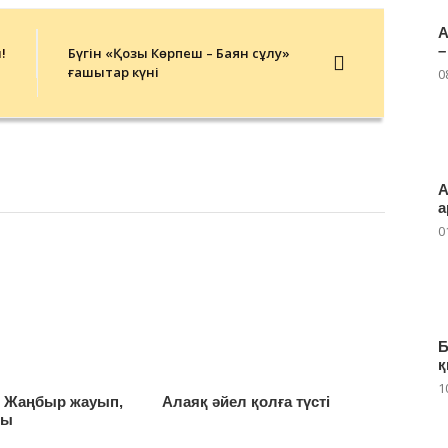
А
–
!
Бүгін «Қозы Көрпеш – Баян сұлу»
ғашықтар күні
0
А
а
0
Б
қ
1
: Жаңбыр жауып,
Алаяқ әйел қолға түсті
ды