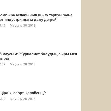
омбыра аспабының шығу тарихы және
рт индустриядағы даму деңгейі
9:45
Маусым 30, 2018
8 маусым: Журналист болудың сыры мен
жыры
0:57
Маусым 28, 2018
ңірлік, спорт, қалайсың?
0:20
Маусым 28, 2018