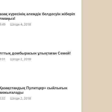
азақ күресінің әлемдік белдесуін жіберіп
лмаңыз!
9:49
Шілде 4, 2018
лттық домбырасын ұлықтаған Семей!
3:01
Шілде 2, 2018
Қазақстандық Пулитцер» сыйлығын
анжығалады
2:32
Шілде 2, 2018