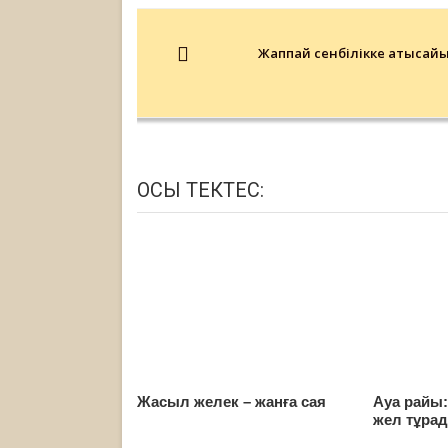
Post
navigation
Жаппай сенбілікке қатысайық
ОСЫ ТЕКТЕС:
Жасыл желек – жанға сая
Ауа райы
жел тұра