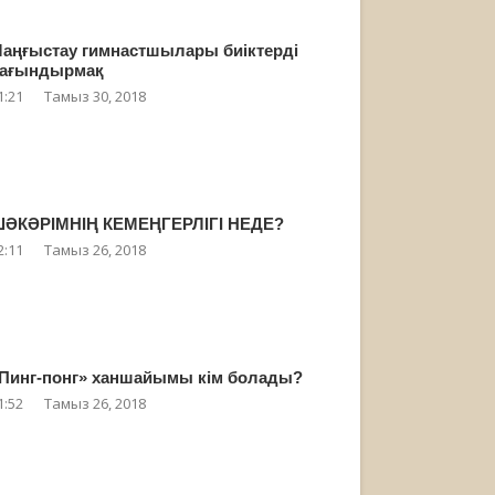
аңғыстау гимнастшылары биіктерді
ағындырмақ
1:21
Тамыз 30, 2018
ӘКӘРІМНІҢ КЕМЕҢГЕРЛІГІ НЕДЕ?
2:11
Тамыз 26, 2018
Пинг-понг» ханшайымы кім болады?
1:52
Тамыз 26, 2018