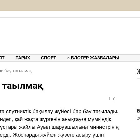
тық-танымдық порталы
ЯТ
ТАРИХ
СПОРТ
○ БЛОГЕР ЖАЗБАЛАРЫ
ше бау тағылмақ
у тағылмақ
0
Б
рға спутниктік бақылау жүйесі бар бау тағылады.
2
деп, қай жақта жүргенін анықтауға мүмкіндік
тұстары жайлы Ауыл шаруашылығы министрінің
рді. Жоспарды жүйелі жүзеге асыру үшін