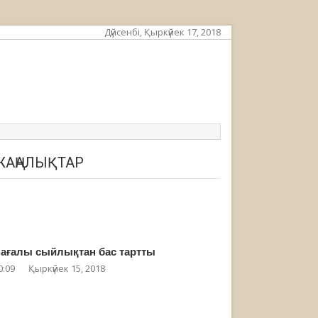
Дүйсенбі, Қыркүйек 17, 2018
ЖАҢАЛЫҚТАР
ағалы сыйлықтан бас тартты
0:09
Қыркүйек 15, 2018