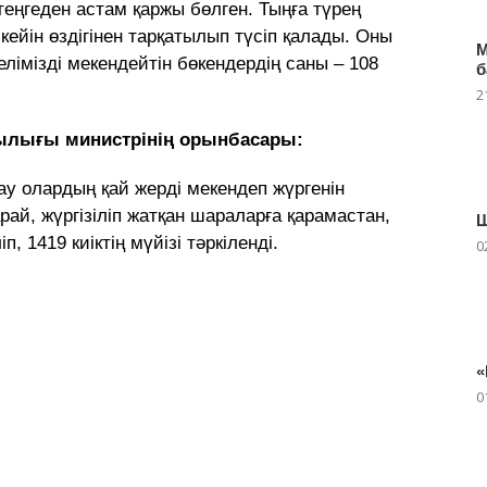
еңгеден астам қаржы бөлген. Тыңға түрең
 кейін өздігінен тарқатылып түсіп қалады. Оны
М
елімізді мекендейтін бөкендердің саны – 108
б
2
ылығы министрінің орынбасары:
бау олардың қай жерді мекендеп жүргенін
арай, жүргізіліп жатқан шараларға қарамастан,
Ш
п, 1419 киіктің мүйізі тәркіленді.
0
«
0