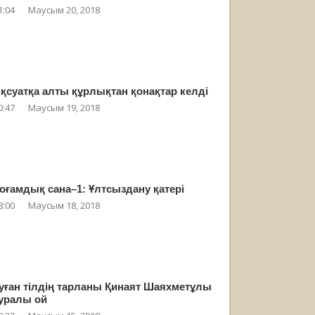
1:04
Маусым 20, 2018
қсуатқа алты құрлықтан қонақтар келді
0:47
Маусым 19, 2018
оғамдық сана–1: Ұлтсыздану қатері
8:00
Маусым 18, 2018
уған тілдің тарланы Қинаят Шаяхметұлы
уралы ой