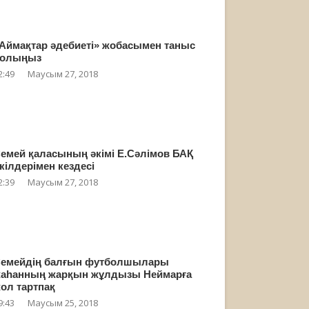
Аймақтар әдебиеті» жобасымен таныс
олыңыз
2:49
Маусым 27, 2018
емей қаласының әкімі Е.Сәлімов БАҚ
кілдерімен кездесі
2:39
Маусым 27, 2018
емейдің балғын футболшылары
аһанның жарқын жұлдызы Неймарға
ол тартпақ
9:43
Маусым 25, 2018