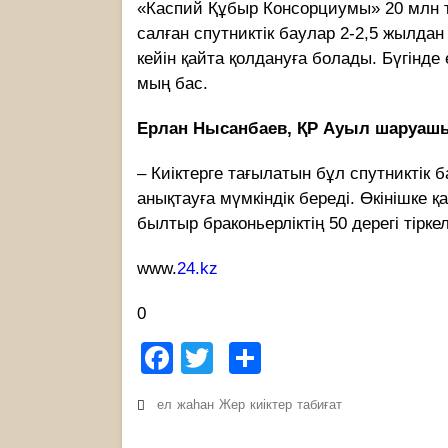
«Каспий Құбыр Консорциумы» 20 млн т
салған спутниктік баулар 2-2,5 жылдан
кейін қайта қолдануға болады. Бүгінде 
мың бас.
Ерлан Нысанбаев, ҚР Ауыл шаруаш
– Киіктерге тағылатын бұл спутниктік 
анықтауға мүмкіндік береді. Өкінішке қ
былтыр браконьерліктің 50 дерегі тіркелі
www.
24.kz
0
Facebook
Twitter
Share
ел
жаһан
Жер
киіктер
табиғат