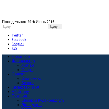
Понедельник, 20th Июнь 2016
Twitter
Facebook
Google+
RSS
Негізгі бет
Жаңалықтар
Жаһан
Спорт
Саясат
Экономика
Бизнес
Қазақстан-2050
Абайтану
Руханият
Шәкәрім Құдайбердіұлы
Дін — діңгек