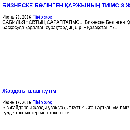
БИЗНЕСКЕ БӨЛІНГЕН ҚАРЖЫНЫҢ ТИІМСІЗ 
Июнь 20, 2016
Пікір жоқ
САБИЛЬЯНОВТЫҢ САРАПТАПМСЫ Бизнеске Бөлінген Қаржы
басқосуда қаралған сұрақтардың бірі – Қазақстан Үк...
Жаздағы шаш күтімі
Июнь 19, 2016
Пікір жоқ
Біз жайдарлы жазды ұзақ уақыт күттік. Оған артқан үмітімі
гүлдер, жемістер мен көкөністе...