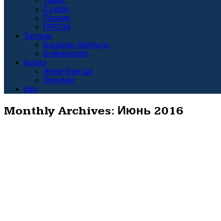
Тарих
Сұхбат
Поэзия
ПРОЗА
Тағлым
Балалар байлығы
Бейнежазба
Activity
Жеке блогтар
Әлеумет
Кіру
Monthly Archives:
Июнь 2016