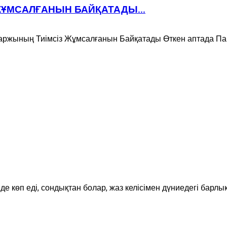
ЖҰМСАЛҒАНЫН БАЙҚАТАДЫ...
ның Тиімсіз Жұмсалғанын Байқатады Өткен аптада Парл
з де көп еді, сондықтан болар, жаз келісімен дүниедегі барл