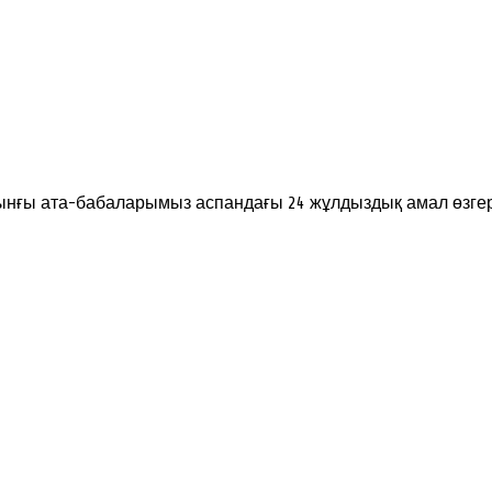
Бұрынғы ата-бабаларымыз аспандағы 24 жұлдыздық амал өзг