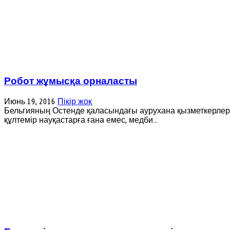
Робот жұмысқа орналасты
Июнь 19, 2016
Пікір жоқ
Бельгияның Остенде қаласындағы аурухана қызметкерлері
құлтемір науқастарға ғана емес, медби...