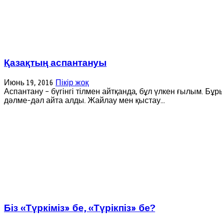
Қазақтың аспантануы
Июнь 19, 2016
Пікір жоқ
Аспантану – бүгінгі тілмен айтқанда, бұл үлкен ғылым. 
дәлме-дәл айта алды. Жайлау мен қыстау...
Біз «Түркіміз» бе, «Түрікпіз» бе?