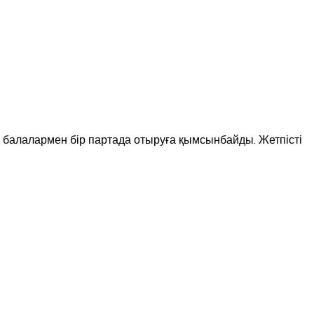
й балалармен бір партада отыруға қымсынбайды. Жетпісті