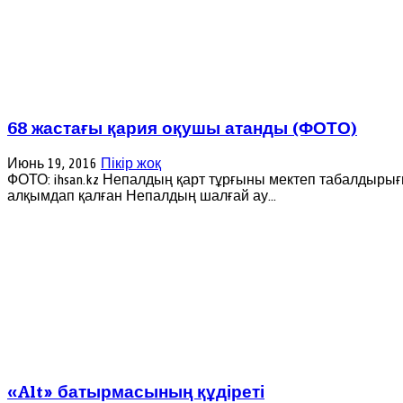
68 жастағы қария оқушы атанды (ФОТО)
Июнь 19, 2016
Пікір жоқ
ФОТО: ihsan.kz Непалдың қарт тұрғыны мектеп табалдырығ
алқымдап қалған Непалдың шалғай ау...
«Alt» батырмасының құдіреті