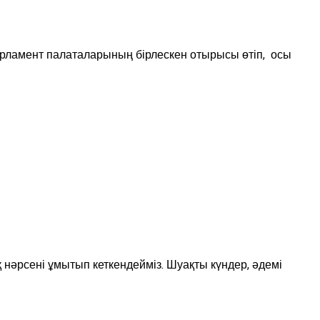
амент палаталарының бірлескен отырысы өтіп, осы
ық нәрсені ұмытып кеткендейміз. Шуақты күндер, әдемі