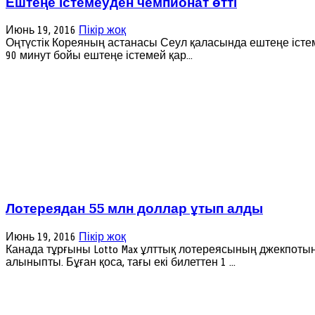
Ештеңе істемеуден чемпионат өтті
Июнь 19, 2016
Пікір жоқ
Оңтүстік Кореяның астанасы Сеул қаласында ештеңе істеме
90 минут бойы ештеңе істемей қар...
Лотереядан 55 млн доллар ұтып алды
Июнь 19, 2016
Пікір жоқ
Канада тұрғыны Lotto Max ұлттық лотереясының джекпоты
алыныпты. Бұған қоса, тағы екі билеттен 1 ...