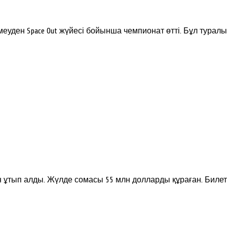
уден Space Out жүйесі бойынша чемпионат өтті. Бұл туралы 
н ұтып алды. Жүлде сомасы 55 млн долларды құраған. Бил