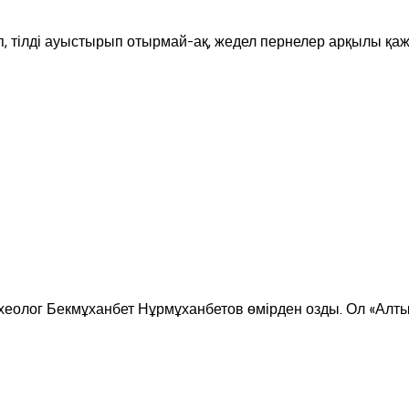
, тілді ауыстырып отырмай-ақ, жедел пернелер арқылы қаж
археолог Бекмұханбет Нұрмұханбетов өмірден озды. Ол «Ал