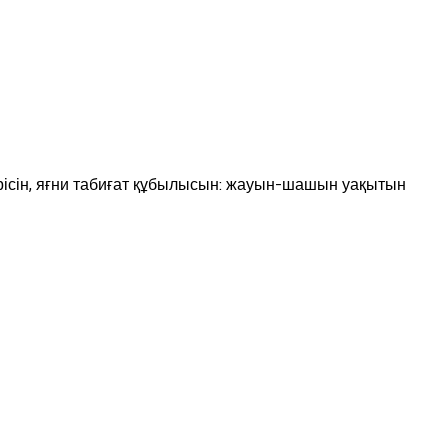
ерісін, яғни табиғат құбылысын: жауын-шашын уақытын