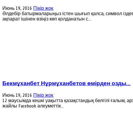
Июнь 19, 2016
Пікір жоқ
Әлдебір батырмаларыңыз істен шығып қалса, символ іздеп
ақпарат ішінен өзіңіз көп қолданатын с...
Бекмұханбет Нұрмұханбетов өмірден озды...
Июнь 19, 2016
Пікір жоқ
12 маусымда кешкі уақытта қазақстандық белгілі ғалым, 
жайлы Facebook әлеуметтік...