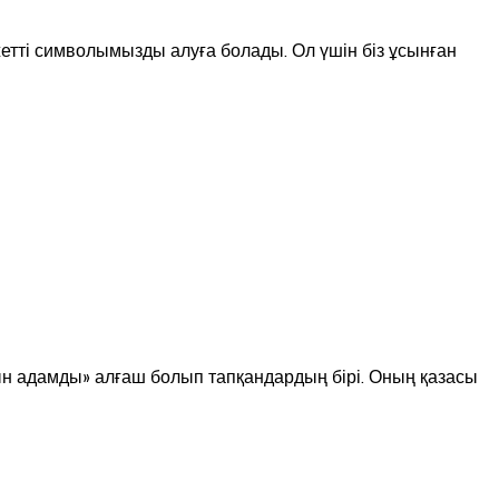
етті символымызды алуға болады. Ол үшін біз ұсынған
тын адамды» алғаш болып тапқандардың бірі. Оның қазасы