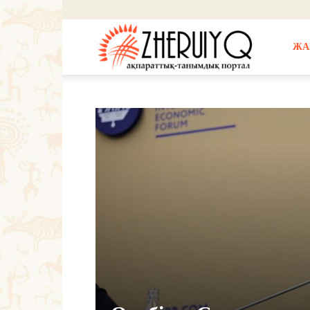
Ж
ЖА
е
р
ұ
й