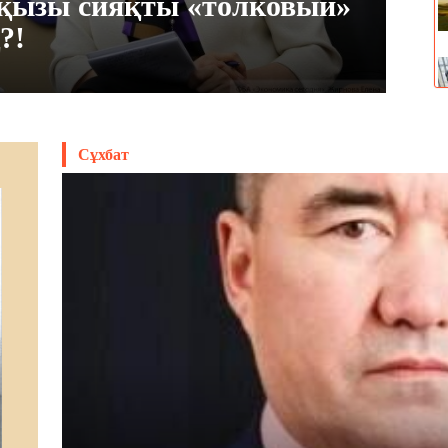
қызы сияқты «толковый»
?!
Бе
Маусым
Сұхбат