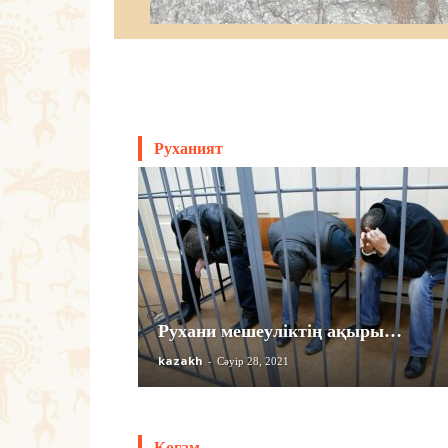
Руханият
Рухани мешеуліктің ақыры…
kazakh
-
Сәуір 28, 2021
Қоғам