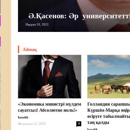
Ә.Қасенов: Әр университетт
Наурыз 10, 2021
Аймақ
«Экономика министрі мүлдем
Голландия сарапш
сауатсыз! Абсолютно ноль!»
Күршім-Марқа өңір
өсіруге табылмайты
kazakh
таң қалды
Желтоқсан 12, 2020
0
kazakh