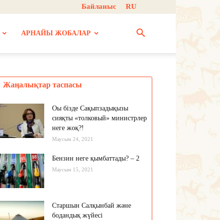
Байланыс
RU
АРНАЙЫ ЖОБАЛАР
Жаңалықтар таспасы
Оы бізде Сақыпзадықызы
сияқты «толковый» министрлер
неге жоқ?!
Маусым 24, 2021
Бензин неге қымбаттады? – 2
Маусым 15, 2021
Старшын Салқынбай және
бодандық жүйесі