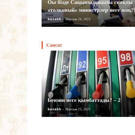
Оы бізде Сақыпзадықызы сияқты
«толковый» министрлер неге жоқ?
kazakh
-
Маусым 24, 2021
Саясат
Бензин неге қымбаттады? – 2
kazakh
-
Маусым 15, 2021