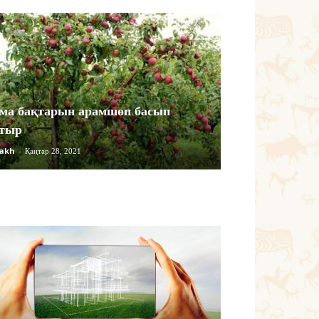
ма бақтарын арамшөп басып
тыр
akh
-
Қаңтар 28, 2021