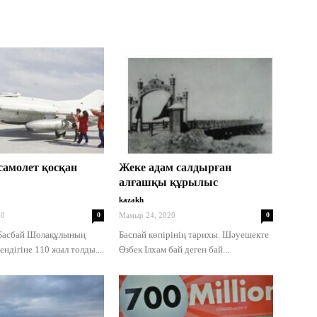
самолет қосқан
Жеке адам салдырған
алғашқы құрылыс
kazakh
20
0
Мамыр 24, 2020
0
Басбай Шолақұлының
Баспай көпірінің тарихы. Шәуешекте
ендігіне 110 жыл толды....
Өзбек Ілхам бай деген бай...