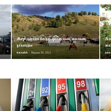
е
Жер дауын болдырмаудың жолын
Ал
ұсынды
жа
kazakh
-
kaz
Наурыз 30, 2021