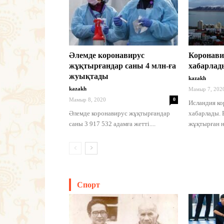
Әлемде коронавирус
Коронави
жұқтырғандар саны 4 млн-ға
хабарлад
жуықтады
kazakh
kazakh
Мамыр 7, 202
Мамыр 8, 2020
0
Исландия ко
Әлемде коронавирус жұқтырғандар
хабарлады. 
саны 3 917 532 адамға жетті....
жұқтырған н
Спорт