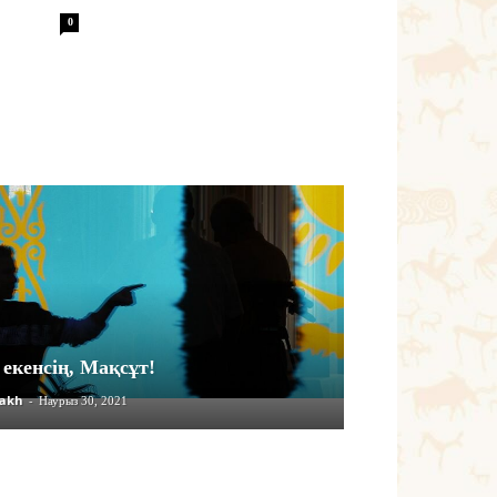
0
 екенсің, Мақсұт!
akh
-
Наурыз 30, 2021