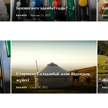
Эк
!
Бензин неге қымбаттады? – 2
ба
kazakh
-
kaz
Маусым 15, 2021
Старшын Салқынбай және бодандық
жүйесі
Же
kazakh
-
kaz
Сәуір 30, 2021