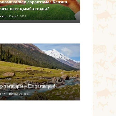
ономикалық сараптама: Бензин
ғасы неге қымбаттады?
akh
-
Сәуір 5, 2021
р тағдыры – Ел тағдыры!
akh
-
Наурыз 26, 2021