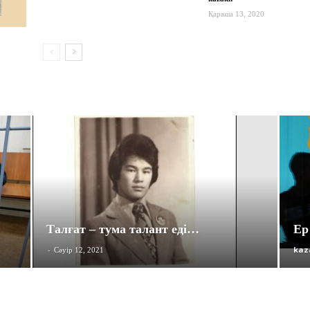
Қараша 13, 2020
Талғат – тума талант еді…
Ер
-
kaz
Сәуір 12, 2021