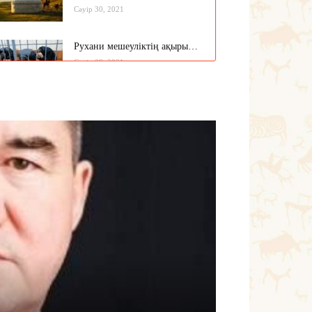
Сәуір 30, 2021
нзин неге қымбаттады? – 2
Рухани мешеуліктің ақыры…
 15, 2021
Сәуір 28, 2021
Бүгінгі жастардың рухани әлемі
қандай?..
Сәуір 17, 2021
«Қысқасы, ауылды бұлайша
көтере алмаймыз!»
Сәуір 16, 2021
Талғат – тума талант еді…
Сәуір 12, 2021