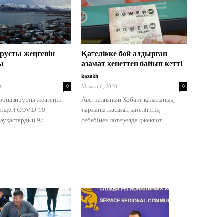
русты жеңгенін
Қателікке бой алдырған
ы
азамат кенеттен байып кетті
kazakh
0
0
Мамыр 6, 2020
0
ронавирусты жеңгенін
Австралияның Хобарт қаласының
Елдегі COVID-19
тұрғыны жасаған қателігінің
ауқастардың 97...
себебінен лотереяда джекпот...