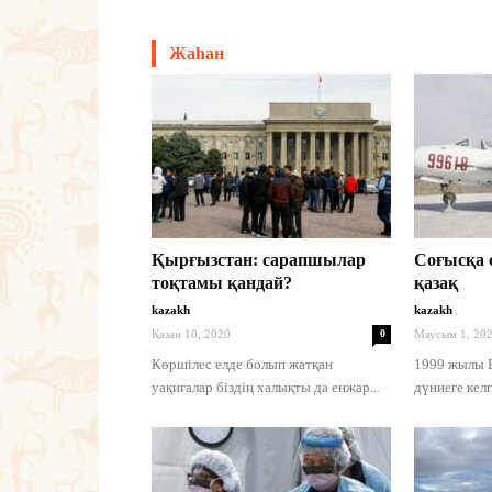
Жаһан
Қырғызстан: сарапшылар
Соғысқа 
тоқтамы қандай?
қазақ
kazakh
kazakh
Қазан 10, 2020
0
Маусым 1, 20
Көршілес елде болып жатқан
1999 жылы 
уақиғалар біздің халықты да енжар...
дүниеге келг