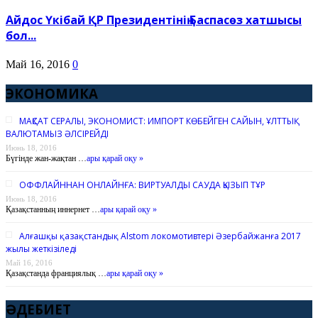
Айдос Үкібай ҚР Президентінің Баспасөз хатшысы
бол...
Май 16, 2016
0
ЭКОНОМИКА
МАҚСАТ СЕРАЛЫ, ЭКОНОМИСТ: ИМПОРТ КӨБЕЙГЕН САЙЫН, ҰЛТТЫҚ
ВАЛЮТАМЫЗ ӘЛСІРЕЙДІ
Июнь 18, 2016
Бүгінде жан-жақтан …
ары қарай оқу »
ОФФЛАЙННАН ОНЛАЙНҒА: ВИРТУАЛДЫ САУДА ҚЫЗЫП ТҰР
Июнь 18, 2016
Қазақстанның иннернет …
ары қарай оқу »
Алғашқы қазақстандық Alstom локомотивтері Әзербайжанға 2017
жылы жеткізіледі
Май 16, 2016
Қазақстанда франциялық …
ары қарай оқу »
ӘДЕБИЕТ