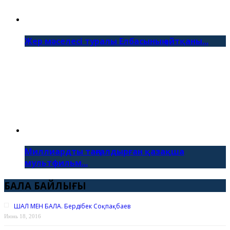
Жер мәселесі туралы Елбасының айтқаны...
Миллиардты таңғалдырған қазақша
мультфильм...
БАЛА БАЙЛЫҒЫ
ШАЛ МЕН БАЛА. Бердібек Соқпақбаев
Июнь 18, 2016