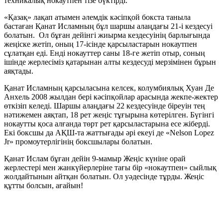
техникалық нокаутпен тізе бүктірді.
«Қазақ» лақап атымен әлемдік кәсіпқой бокста таныла
бастаған Қанат Исламның бұл шаршы алаңдағы 21-і кездесуі
болатын. Ол бұған дейінгі жиырма кездесуінің барлығында
жеңіске жетіп, оның 17-ісінде қарсыластарын нокаутпен
сұлатқан еді. Енді нокауттер саны 18-ге жетіп отыр, соның
ішінде жерлесіміз қатарынан алты кездесуді мерзімінен бұрын
аяқтады.
Қанат Исламның қарсыласына келсек, колумбиялық Хуан Де
Анхель 2008 жылдан бері кәсіпқойлар арасында жекпе-жектер
өткізіп келеді. Шаршы алаңдағы 22 кездесуінде біреуін тең
нәтижемен аяқтап, 18 рет жеңіс тұғырына көтерілген. Бүгінгі
нокаутты қоса алғанда төрт рет қарсыластарына есе жіберді.
Екі боксшы да АҚШ-та жаттығады әрі екеуі де «Nelson Lopez
Jr» промоутерлігінің боксшылары болатын.
Қанат Ислам бұған дейін 9-мамыр Жеңіс күніне орай
жерлестері мен жанкүйерлеріне тағы бір «нокаутпен» сыйлық
жолдайтынын айтқан болатын. Ол уәдесінде тұрды. Жеңіс
құтты болсын, ағайын!