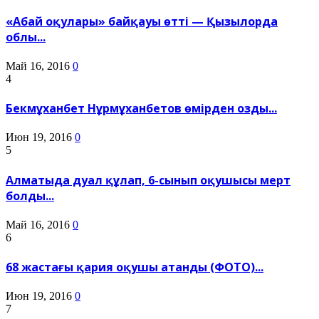
«Абай оқулары» байқауы өтті — Қызылорда
облы...
Май 16, 2016
0
4
Бекмұханбет Нұрмұханбетов өмірден озды...
Июн 19, 2016
0
5
Алматыда дуал құлап, 6-сынып оқушысы мерт
болды...
Май 16, 2016
0
6
68 жастағы қария оқушы атанды (ФОТО)...
Июн 19, 2016
0
7