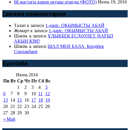
68 жастағы қария оқушы атанды (ФОТО)
Июнь 19, 2016
Свежие комментарии
Талап
к записи
1-дәріс. ОҚЫМЫСТЫ АБАЙ
Жомарт
к записи
1-дәріс. ОҚЫМЫСТЫ АБАЙ
Шәкім.
к записи
ҰЛЫҚБЕК ЕСДӘУЛЕТ. НАҒЫЗ
АҚЫН КІМ?
Шәкім.
к записи
ШАЛ МЕН БАЛА. Бердібек
Соқпақбаев
Күнтізбе
Июнь 2016
Пн
Вт
Ср
Чт
Пт
Сб
Вс
1
2
3
4
5
6
7
8
9
10
11
12
13
14
15
16
17
18
19
20
21
22
23
24
25
26
27
28
29
30
« Май