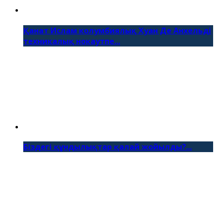
Қанат Ислам колумбиялық Хуан Де Анхельді
техникалық нокаутпе...
Біздегі құндылықтар қалай жойылды?...