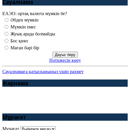
Сауалнама
ЕАЭО: ортақ валюта мүмкін бе?
Әбден мүмкін
Мүмкін емес
Жуық арада болмайды
Бос қиял
Маған бәрі бір
Нәтижесін көру
Сауалнамаға қатысқаныңыз үшін рахмет
Жарнама
Мұрағат
Мұрағат