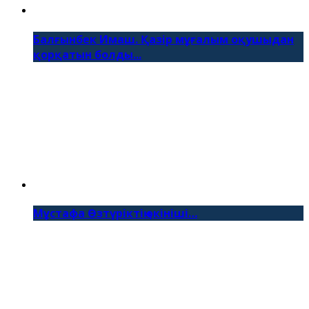
Балғынбек Имаш. Қазір мұғалым оқушыдан
қорқатын болды...
Мұстафа Өзтүріктің өкініші…