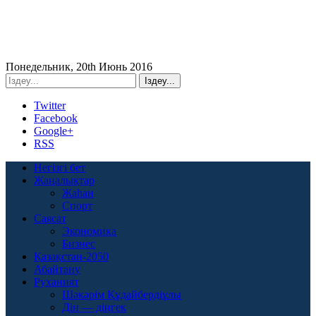
Понедельник, 20th Июнь 2016
Twitter
Facebook
Google+
RSS
Негізгі бет
Жаңалықтар
Жаһан
Спорт
Саясат
Экономика
Бизнес
Қазақстан-2050
Абайтану
Руханият
Шәкәрім Құдайбердіұлы
Дін — діңгек