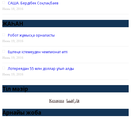
САША. Бердібек Соқпақбаев
Июнь 18, 2016
ЖАҺАН
Робот жұмысқа орналасты
Июнь 19, 2016
Ештеңе істемеуден чемпионат өтті
Июнь 19, 2016
Лотереядан 55 млн доллар ұтып алды
Июнь 19, 2016
Тіл мәзір
Қазақша
قازاقشا
Арнайы жоба