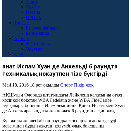
Тарих
Сұхбат
Поэзия
ПРОЗА
Тағлым
Балалар байлығы
Бейнежазба
Activity
Жеке блогтар
Әлеумет
Кіру
Қанат Ислам Хуан де Анхельді 6 раундта
техникалық нокаутпен тізе бүктірді
Май 18, 2016
18 рет оқылды
Спорт
Пікір жоқ
АҚШ-тың Флорида штатындағы Лейкленд қаласында өткен
кәсіпқой бокстан WBA Fedelatin және WBA FideCaribe
нұсқалары бойынша Әлем чемпионы Қанат Ислам мен Хуан
де Анхель арасындағы жекпе-жек 6 раундтан асқан жоқ.
Бұл жолы жерлесіміз он раундқа жоспарланған кездесуді
мерзімінен бұрын аяқтап, колумбиялық боксшыны