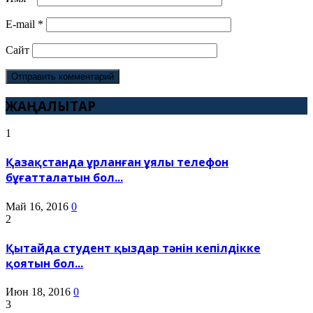
E-mail
*
Сайт
ЖАҢАЛЫҚТАР
1
Қазақстанда ұрланған ұялы телефон
бұғатталатын бол...
Май 16, 2016
0
2
Қытайда студент қыздар тәнін кепілдікке
қоятын бол...
Июн 18, 2016
0
3