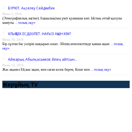
БҮРКІТ. Ақселеу Сейдімбек
Июнь 5, 2016
(Этнографиялық әңгіме) Аңшылықтың үміт қуанышы көп. Ыстық оттай қызулы
минуты …
толық оқу»
ҰЛЫҚБЕК ЕСДӘУЛЕТ. НАҒЫЗ АҚЫН КІМ?
Июнь 18, 2016
Бір сұлтан бас уәзірін шақырып алып: -Менің мемлекетімде қанша ақын …
толық
оқу»
Айжарық Абылқасымов: Өлең айтсын…
Июнь 12, 2016
Жас ақынға Ей,жас ақын, мен саған кезек берем, Кеше мен …
толық оқу»
Жерұйық TV