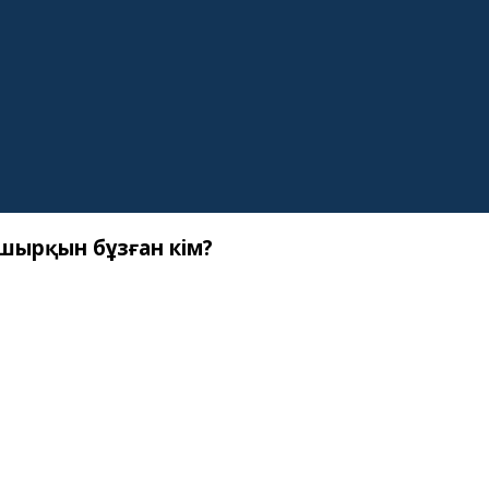
шырқын бұзған кім?