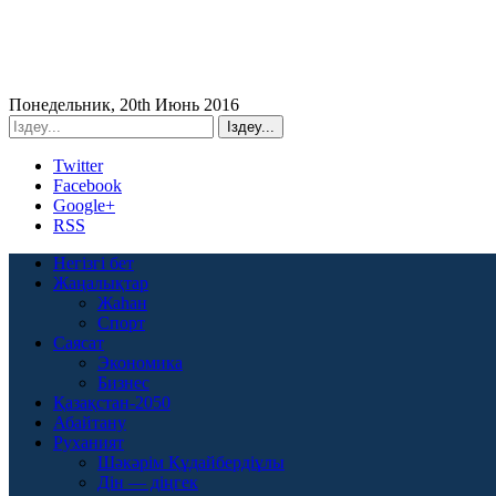
Понедельник, 20th Июнь 2016
Twitter
Facebook
Google+
RSS
Негізгі бет
Жаңалықтар
Жаһан
Спорт
Саясат
Экономика
Бизнес
Қазақстан-2050
Абайтану
Руханият
Шәкәрім Құдайбердіұлы
Дін — діңгек