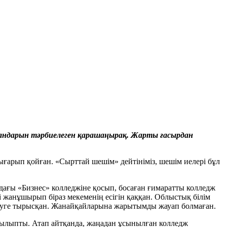
ландарын тәрбиелеген қарашаңырақ. Жарты ғасырдан
ғарып қойған. «Сырттай шешім» дейтініміз, шешім иелері бұл
ағы «Бизнес» колледжіне қосып, босаған ғимаратты колледж
і жанұшырып біраз мекеменің есігін қаққан. Облыстық білім
іруге тырысқан. Жанайқайларына жарытымды жауап болмаған.
айтылыпты. Атап айтқанда, жаңадан ұсынылған колледж