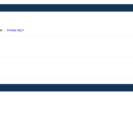
ты …
толық оқу»