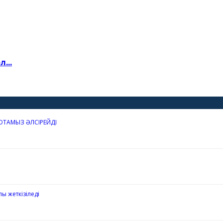
...
ЮТАМЫЗ ӘЛСІРЕЙДІ
ы жеткізіледі