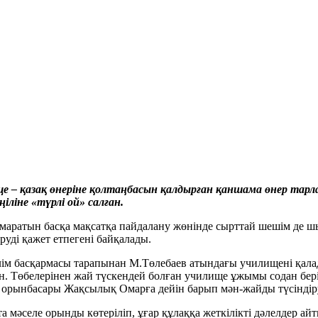
е – қазақ өнеріне қолтаңбасын қалдырған қаншама өнер тар
іліне «түрлі ой» салған.
маратын басқа мақсатқа пайдалану жөнінде сырттай шешім де шы
руді қажет етпегені байқалады.
м басқармасы тарапынан М.Төлебаев атындағы училищені қалад
кен. Төбелерінен жай түскендей болған училище ұжымы содан бер
нің орынбасары Жақсылық Омарға дейін барып мән-жайды түсінд
а мәселе орынды көтеріліп, ұғар құлаққа жеткілікті дәлелдер 