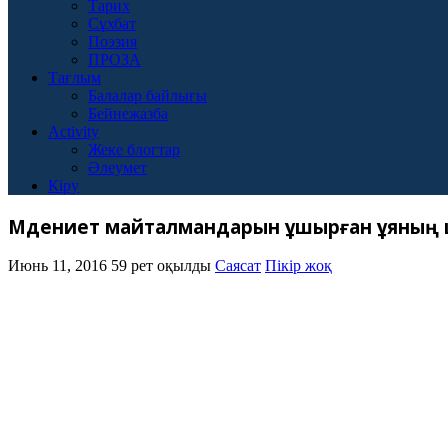
Тарих
Сұхбат
Поэзия
ПРОЗА
Тағлым
Балалар байлығы
Бейнежазба
Activity
Жеке блогтар
Әлеумет
Кіру
Мәдениет майталмандарын ұшырған ұяның 
Июнь 11, 2016
59 рет оқылды
Саясат
Пікір жоқ