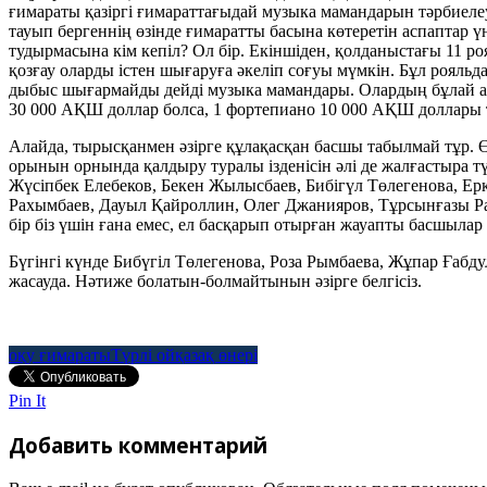
ғимараты қазіргі ғимараттағыдай музыка мамандарын тәрбиелеу
тауып бергеннің өзінде ғимаратты басына көтеретін аспаптар 
тудырмасына кім кепіл? Ол бір. Екіншіден, қолданыстағы 11 
қозғау оларды істен шығаруға әкеліп соғуы мүмкін. Бұл рояль
дыбыс шығармайды дейді музыка мамандары. Олардың бұлай ала
30 000 АҚШ доллар болса, 1 фортепиано 10 000 АҚШ доллары тұ
Алайда, тырысқанмен әзірге құлақасқан басшы табылмай тұр.
орынын орнында қалдыру туралы ізденісін әлі де жалғастыра түс
Жүсiпбек Елебеков, Бекен Жылысбаев, Бибiгүл Төлегенова, Ер
Рахымбаев, Дауыл Қайроллин, Олег Джанияров, Тұрсынғазы Ра
бір біз үшін ғана емес, ел басқарып отырған жауапты басшылар
Бүгінгі күнде Бибүгіл Төлегенова, Роза Рымбаева, Жұпар Ғаб
жасауда. Нәтиже болатын-болмайтынын әзірге белгісіз.
оқу ғимараты
Түрлі ой
қазақ өнері
Pin It
Добавить комментарий