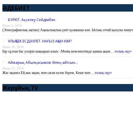
ӘДЕБИЕТ
БҮРКІТ. Ақселеу Сейдімбек
Июнь 5, 2016
(Этнографиялық әңгіме) Аңшылықтың үміт қуанышы көп. Ыстық оттай қызулы мину
ҰЛЫҚБЕК ЕСДӘУЛЕТ. НАҒЫЗ АҚЫН КІМ?
Июнь 18, 2016
Бір сұлтан бас уәзірін шақырып алып: -Менің мемлекетімде қанша ақын …
толық оқу»
Айжарық Абылқасымов: Өлең айтсын…
Июнь 12, 2016
Жас ақынға Ей,жас ақын, мен саған кезек берем, Кеше мен …
толық оқу»
Жерұйық TV