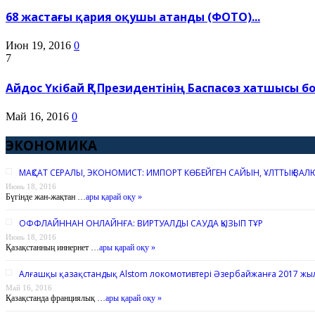
68 жастағы қария оқушы атанды (ФОТО)...
Июн 19, 2016
0
7
Айдос Үкібай ҚР Президентінің Баспасөз хатшысы бол
Май 16, 2016
0
ЭКОНОМИКА
МАҚСАТ СЕРАЛЫ, ЭКОНОМИСТ: ИМПОРТ КӨБЕЙГЕН САЙЫН, ҰЛТТЫҚ ВАЛ
Июнь 18, 2016
Бүгінде жан-жақтан …
ары қарай оқу »
ОФФЛАЙННАН ОНЛАЙНҒА: ВИРТУАЛДЫ САУДА ҚЫЗЫП ТҰР
Июнь 18, 2016
Қазақстанның иннернет …
ары қарай оқу »
Алғашқы қазақстандық Alstom локомотивтері Әзербайжанға 2017 жыл
Май 16, 2016
Қазақстанда франциялық …
ары қарай оқу »