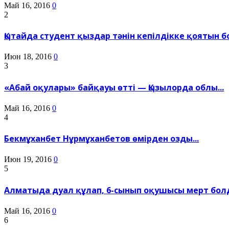
Май 16, 2016
0
2
Қытайда студент қыздар тәнін кепілдікке қоятын бо
Июн 18, 2016
0
3
«Абай оқулары» байқауы өтті — Қызылорда облы...
Май 16, 2016
0
4
Бекмұханбет Нұрмұханбетов өмірден озды...
Июн 19, 2016
0
5
Алматыда дуал құлап, 6-сынып оқушысы мерт болд
Май 16, 2016
0
6