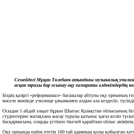
Семейдегі Мұқан Төлебаев атындағы музыкалық училищ
асқан трихы бар осынау оқу ғимараты әлдекімдердің көң
Біздің қазіргі «реформашыл» басшылар айтулы оқу орнының ғи
мәселе жөнінде училище ұжымымен алдын ала кездесіп, түсінді
Осыдан 1 айдай уақыт бұрын Шығыс Қазақстан облысының білі
студентеріне жатақхана жасау туралы қатынас қағаз келіп түс
басқармасына, оларды үстінен тікелей қарайтын облыс әкімі
Оқу орнында еңбек ететін 160 тай адамның қолы қойылған хатт