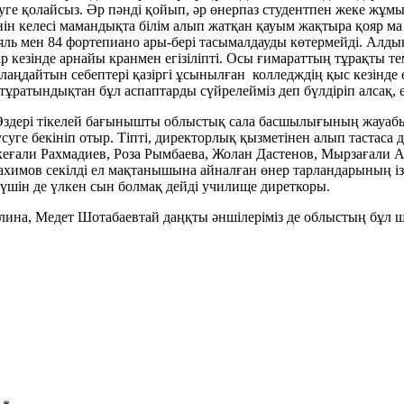
ге қолайсыз. Әр пәнді қойып, әр өнерпаз студентпен жеке жұмы
үнін келесі мамандықта білім алып жатқан қауым жақтыра қояр м
рояль мен 84 фортепиано ары-бері тасымалдауды көтермейді. Ал
дар кезінде арнайы кранмен егізіліпті. Осы ғимараттың тұрақты
ңдайтын себептері қазіргі ұсынылған колледждің қыс кезінде 
ратындықтан бұл аспаптарды сүйрелейміз деп бүлдіріп алсақ, е
 Өздері тікелей бағынышты облыстық сала басшылығының жауабы
уге бекініп отыр. Тіпті, директорлық қызметінен алып тастаса д
кеғали Рахмадиев, Роза Рымбаева, Жолан Дастенов, Мырзағали А
химов секiлдi ел мақтанышына айналған өнер тарландарының ізі
 үшін де үлкен сын болмақ дейді училище диреткоры.
дулина, Медет Шотабаевтай даңқты әншілеріміз де облыстың бұл