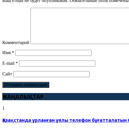
Ваш e-mail не будет опубликован.
Обязательные поля помечен
Комментарий
Имя
*
E-mail
*
Сайт
ЖАҢАЛЫҚТАР
1
Қазақстанда ұрланған ұялы телефон бұғатталатын б