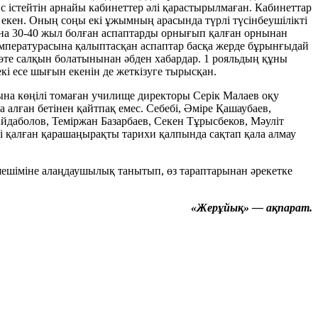
с істейтін арнайы кабинеттер әлі қарастырылмаған. Кабинеттар
а екен. Оның соңы екі ұжымның арасында түрлі түсінбеушілікті
дына 30-40 жыл болған аспаптарды орнығып қалған орнынан
 температурасына қалыптасқан аспаптар басқа жерде бұрынғыдай
өте салқын болатынынан әбден хабардар. 1 рояльдың құны
кі есе шығын екенін де жеткізуге тырысқан.
на көңілі томаған училище директоры Серік Малаев оқу
а алған бетінен қайтпақ емес. Себебі, Әмiре Қашаубаев,
йдаболов, Темiржан Базарбаев, Секен Тұрысбеков, Мәулiт
 қалған қарашаңырақты тарихи қалпында сақтап қала алмау
 шешіміне алаңдаушылық танытып, өз тараптарынан әрекетке
«Жерұйық» — ақпарат.