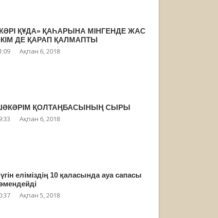
КӘРІ ҚҰДА» ҚАҺАРЫНА МІНГЕНДЕ ЖАС
КІМ ДЕ ҚАРАП ҚАЛМАПТЫ
1:09
Ақпан 6, 2018
ШӘКӘРІМ ҚОЛТАҢБАСЫНЫҢ СЫРЫ
9:33
Ақпан 6, 2018
үгін еліміздің 10 қаласында ауа сапасы
өмендейді
0:37
Ақпан 5, 2018