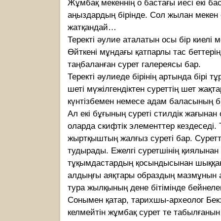
Жұмбақ мекеннің о бастағы иесі екі б
аңыздардың бірінде. Сол жылан мекен е
жатқандай…
Теректі әулие аталатын осы бір киелі 
Өйткені мұндағы қатпарлы тас беттері
таңбаланған сурет галереясы бар.
Теректі әулиеде бірінің артында бірі т
шеті мүжілгендіктен суреттің шет жақт
күнтізбемен немесе адам баласының б
Ал екі бұғының суреті стилдік жағынан
оларда скифтік элементтер кездеседі.
жыртқыштың жалғыз суреті бар. Суретт
тудырады. Ежелгі суретшінің қиялына
тұқымдастардың қосындысынан шыққан.
алдыңғы аяқтары образдың мазмұнын аш
тура жылқының дене бітімінде бейнеле
Сонымен қатар, тарихшы-археолог Бекз
келмейтін жұмбақ сурет те табылғанын 