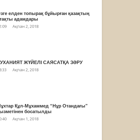
зге елден топырақ бұйырған қазақтың
тақты адамдары
2:09
Ақпан 2, 2018
УХАНИЯТ ЖҮЙЕЛІ САЯСАТҚА ЗӘРУ
8:33
Ақпан 2, 2018
ұхтар Құл-Мұхаммед “Нұр Отандағы”
ызметінен босатылды
0:40
Ақпан 1, 2018