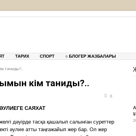
тық-танымдық порталы
ЯТ
ТАРИХ
СПОРТ
○ БЛОГЕР ЖАЗБАЛАРЫ
ім таниды?..
сымын кім таниды?..
0
А
 ӘУЛИЕГЕ САЯХАТ
ұ
2
желгі дәуірде тасқа қашалып салынған суреттер
екті әулие атты таңғажайып жер бар. Ол жер