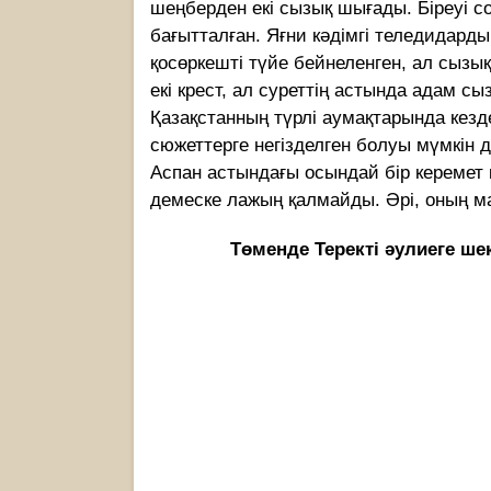
шеңберден екі сызық шығады. Біреуі со
бағытталған. Яғни кәдімгі теледидард
қосөркешті түйе бейнеленген, ал сыз
екі крест, ал суреттің астында адам с
Қазақстанның түрлі аумақтарында кезде
сюжеттерге негізделген болуы мүмкін д
Аспан астындағы осындай бір керемет қ
демеске лажың қалмайды. Әрі, оның м
Төменде Теректі әулиеге ше