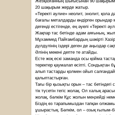
Жезқазғанның шығысынан 90 шақырым, 
20 шақырым жерде жатыр.
«Теректі әулие» неолит, энолит, қола д
бағалы металдарды өндірген орындар ме
дегенді естігенде, ең әуелі «Теректі ә
Жақпар тас бетінде адам аяғының, жыл
Мұхаммед Пайғамбардың шәкірті Хазірет
дүлдүлінің іздері деген де аңыздар сақ
Әлінің мекені депте те атайды.
Есте жоқ ескі заманда осы қойма таст
теректер қаумалап өсіпті. Сондықтан б
алып тастарды қолмен ойып салғандай
қалыптастырған.
Тағы бір қызықты орын – тас бетіндегі 
тік түсетін тегіс жолақ. Ол халық арас
жолақ, бәлкім Құс жолын меңзейді нем
Біздің өз тарапымыздан тапқан олжамыз
ұшырастық. Бәлкім, ол – озық ғылым-б