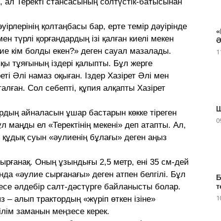
ал Теректі стансасының солтүстік-батысынан
әуірлерінің қолтаңбасы бар, ерте темір дәуірінде
«
н түрлі қорғандардың ізі қалған киелі мекен
Ә
улие кім болды екен?» деген сауал мазалады.
1
қы тұяғының іздері қалыпты. Бұл жерге
і Әлі намаз оқыған. Іздер Хазірет Әлі мен
талған. Сол себепті, құпия алқапты Хазірет
ардың айналасын ұшар бастарын көкке тіреген
0
ұл маңды ел «Теректінің мекені» деп атапты. Ал,
 құдық суын «әулиенің бұлағы» деген аңыз
сырғанақ. Оның ұзындығы 2,5 метр, ені 35 см-дей
ында «әулие сырғанағы» деген атпен белгілі. Бұл
Б
есе әлдебір салт-дәстүрге байланысты болар.
т
1
 – алып трактордың «жүріп өткен ізіне»
ілім заманын меңзесе керек.