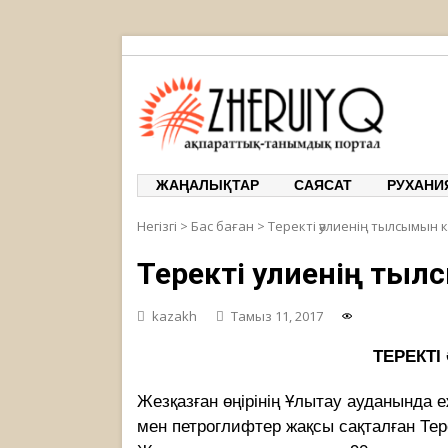
ЖЕРҰЙЫҚ
ақпарат
ЖАҢАЛЫҚТАР
САЯСАТ
РУХАНИ
Негізгі
>
Бас баған
>
Теректі әулиенің тылсымын к
Теректі әулиенің тыл
kazakh
Тамыз 11, 2017
ТЕРЕКТІ
Жезқазған өңірінің Ұлытау ауданында е
мен петроглифтер жақсы сақталған Тер