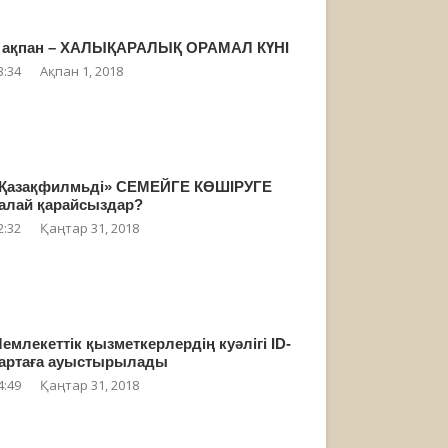
 ақпан – ХАЛЫҚАРАЛЫҚ ОРАМАЛ КҮНІ
3:34
Ақпан 1, 2018
Қазақфилмьді» СЕМЕЙГЕ КӨШІРУГЕ
алай қарайсыздар?
2:32
Қаңтар 31, 2018
емлекеттік қызметкерлердің куәлігі ID-
артаға ауыстырылады
4:49
Қаңтар 31, 2018