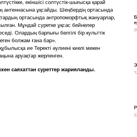
лтүстікке, екіншісі солтүстік-шығысқа қарай
ың антеннасына ұқсайды. Шеңбердің ортасында
Б
ықтардың ортасында антропоморфтық жануарлар,
е
ызылған. Мұндай суретке ұқсас бейнелер
2
седі. Олардың барлығы белгілі бір культтік
еген болжам ғана бар».
ұбылысқа ие Теректі әулиені киелі мекен
аңына аруақтар жерленген.
Э
ккен саяхаттан суреттер жарияланды.
1
Р
2