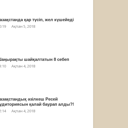
азақстанда қар түсіп, жел күшейеді
0:19
Ақпан 5, 2018
аңырақты шайқалтатын 8 себеп
3:10
Ақпан 4, 2018
азақстандық әзілкеш Ресей
удиториясын қалай баурап алды?!
2:14
Ақпан 4, 2018