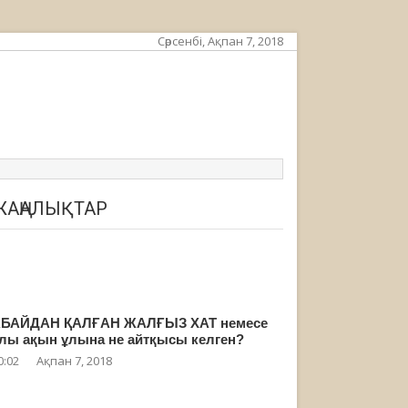
Сәрсенбі, Ақпан 7, 2018
ЖАҢАЛЫҚТАР
БАЙДАН ҚАЛҒАН ЖАЛҒЫЗ ХАТ немесе
лы ақын ұлына не айтқысы келген?
0:02
Ақпан 7, 2018