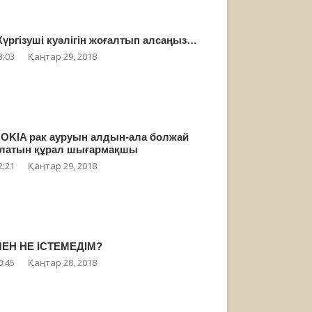
үргізуші куәлігін жоғалтып алсаңыз…
3:03
Қаңтар 29, 2018
OKIA рак ауруын алдын-ала болжай
латын құрал шығармақшы
2:21
Қаңтар 29, 2018
ЕН НЕ ІСТЕМЕДІМ?
0:45
Қаңтар 28, 2018