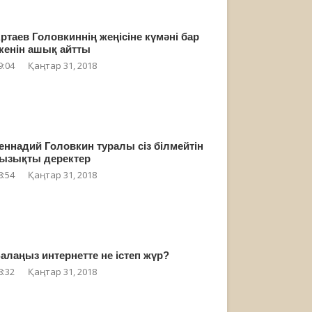
ртаев Головкиннің жеңісіне күмәні бар
кенін ашық айтты
9:04
Қаңтар 31, 2018
еннадий Головкин туралы сіз білмейтін
ызықты деректер
8:54
Қаңтар 31, 2018
алаңыз интернетте не істеп жүр?
8:32
Қаңтар 31, 2018