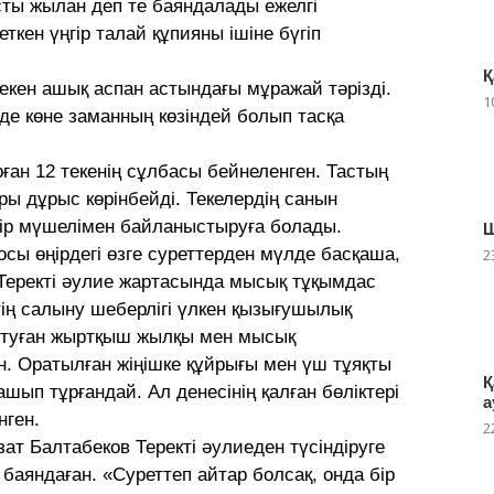
асты жылан деп те баяндалады ежелгі
ткен үңгір талай құпияны ішіне бүгіп
Қ
мекен ашық аспан астындағы мұражай тәрізді.
1
нде көне заманның көзіндей болып тасқа
ұрған 12 текенің сұлбасы бейнеленген. Тастың
ары дұрыс көрінбейді. Текелердің санын
ір мүшелімен байланыстыруға болады.
Ш
 осы өңірдегі өзге суреттерден мүлде басқаша,
2
 Теректі әулие жартасында мысық тұқымдас
ің салыну шеберлігі үлкен қызығушылық
н туған жыртқыш жылқы мен мысық
 Оратылған жіңішке құйрығы мен үш тұяқты
Қ
ып тұрғандай. Ал денесінің қалған бөліктері
а
нген.
2
ат Балтабеков Теректі әулиеден түсіндіруге
баяндаған. «Суреттеп айтар болсақ, онда бір