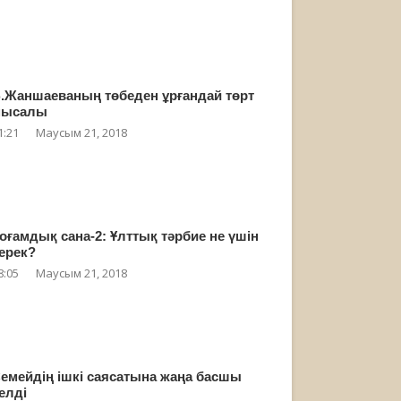
.Жаншаеваның төбеден ұрғандай төрт
мысалы
1:21
Маусым 21, 2018
оғамдық сана-2: Ұлттық тәрбие не үшін
ерек?
8:05
Маусым 21, 2018
емейдің ішкі саясатына жаңа басшы
елді