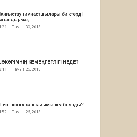
аңғыстау гимнастшылары биіктерді
ағындырмақ
1:21
Тамыз 30, 2018
ӘКӘРІМНІҢ КЕМЕҢГЕРЛІГІ НЕДЕ?
2:11
Тамыз 26, 2018
Пинг-понг» ханшайымы кім болады?
1:52
Тамыз 26, 2018