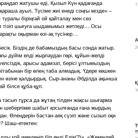
араңдап жатушы еді, Қызыл Күн қадағанда
1
араша ауыл, Түсіме жиі енеді соңғы кезде» –
туралы біріңғай ой қайталау мен сөз
ел тізіп шығуға шыдамымыз жетпеді… Осы
 қарақты оқырман өзі-ақ түсінер…
А
2
бесік. Біздің де бабамыздың басы сонда жатыр.
ы дүйім елді жырлаудан гөрі, құйын-желді
уелсіздік, арысы адамзат, берісі ұлтымыздың
кітабынан бір өлең таба алмадық. Үдере көшкен
н өзіне қалдырдық. Сыр-ананы Әбділда ақынша
Қ
ай білсе құба-құп.
1
а тасып тұрса да жұтаң тілден жақсы шығарма
ен шеберлікке шабыт қосылғанда ғана жырдың
ан. Өлеңдерін бастан-аяқ сүзіп және сызып оқи
? Шаш-етектен:
Т
т
лды ғой иемденіп бір өңді Елік(?)». «Жекендей