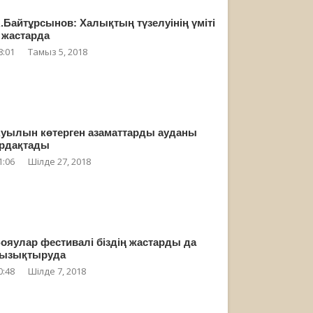
.Байтұрсынов: Халықтың түзелуінің үміті
 жастарда
8:01
Тамыз 5, 2018
уылын көтерген азаматтарды ауданы
рдақтады
1:06
Шілде 27, 2018
ояулар фестивалі біздің жастарды да
ызықтыруда
0:48
Шілде 7, 2018