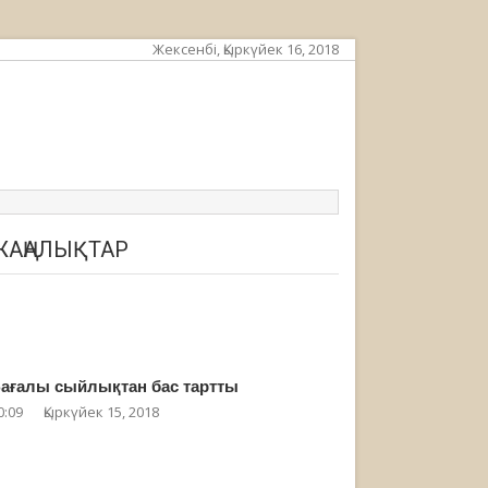
Жексенбі, Қыркүйек 16, 2018
ЖАҢАЛЫҚТАР
ағалы сыйлықтан бас тартты
0:09
Қыркүйек 15, 2018