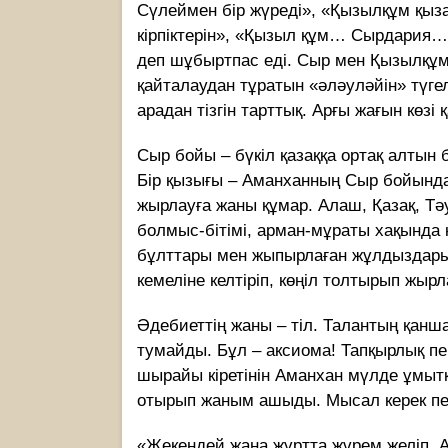
Сүлеймен бір жүреді», «Қызылқұм қыз
кірпіктерін», «Қызыл құм… Сырдария…қ
деп шұбыртпас еді. Сыр мен Қызылқұм 
қайталаудан тұратын «әләуләйін» түг
арадан тізгін тарттық. Арғы жағын көзі
Сыр бойы – бүкіл қазаққа ортақ алтын 
Бір қызығы – Аманханның Сыр бойындағ
жырлауға жаны құмар. Алаш, Қазақ, Тә
болмыс-бітімі, арман-мұраты хақында 
бұлттары мен жыпырлаған жұлдыздары
кемеліне келтіріп, көңіл толтырып жырл
Әдебиеттің жаны – тіл. Талантың қанш
тумайды. Бұл – аксиома! Тапқырлық п
шырайы кіретінін Аманхан мүлде ұмытқ
отырып жаным ашыды. Мысал керек пе
«Жекендей жаңа жұртта жүрем желіп, А