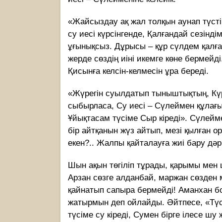
«Жайсыздау ақ жал толқын аунап түсті
су иесі күрсінгенде, Қалғандай сезінді
ұғынықсыз. Дұрысы – құр сүлдем қалға
жерде сөздің иіні икемге көне бермейд
Қисынға келсін-келмесін ұра береді.
«Жүрегін суылдатып тыныштықтың, Күрс
сыбырласа, Су иесі – Сүлеймен құлағы
Ұйықтасам түсіме Сыр кіреді». Сүлейм
бір айтқанын жүз айтып, мезі қылған о
екен?.. Жалпы қайталауға жиі бару дәрм
Шын ақын төгіліп тұрады, қарымы мен 
Арзан сөзге алданбай, маржан сөзден м
қайнатып сапыра бермейді! Аманхан бо
жатырмын деп ойлайды. Әйтпесе, «Түс
түсіме су кіреді, Сумен бірге ілесе шу