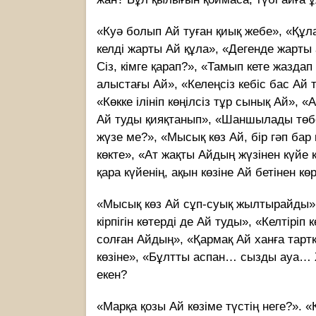
«Куә болып Ай туған қиық жебе», «Құл
келді жарты Ай құла», «Дегенде жарты 
Сіз, кімге қарап?», «Тамып кете жазд
алыстағы Ай», «Келеңсіз кебіс бас Ай
«Көкке ілініп көңілсіз тұр сынық Ай», 
Ай туды қияқтанып», «Шаншылады төбе
жүзе ме?», «Мысық көз Ай, бір гәп ба
көкте», «Ат жақты Айдың жүзінен күйе к
қара күйенің, ақын көзіне Ай бетінен к
«Мысық көз Ай сұп-суық жылтырайды»,
кірпігін көтерді де Ай туды», «Келтіріп
солған Айдың», «Қармақ Ай ханға тарт
көзіне», «Бұлтты аспан… сызды ауа… 
екен?
«Марқа қозы Ай көзіме түстің неге?». 