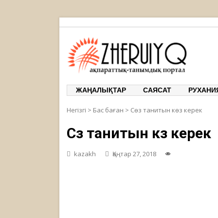
ЖЕРҰЙЫҚ
ақпарат
ЖАҢАЛЫҚТАР
САЯСАТ
РУХАНИ
Негізгі
>
Бас баған
>
Сөз танитын көз керек
Сөз танитын көз керек
kazakh
Қаңтар 27, 2018