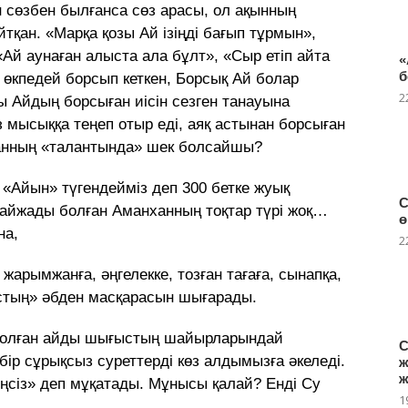
ен сөзбен былғанса сөз арасы, ол ақынның
тқан. «Марқа қозы Ай ізіңді бағып тұрмын»,
«Ай аунаған алыста ала бұлт», «Сыр етіп айта
«
б
өкпедей борсып кеткен, Борсық Ай болар
2
 Айдың борсыған иісін сезген танауына
 мысыққа теңеп отыр еді, аяқ астынан борсыған
анның «талантында» шек болсайшы?
«Айын» түгендейміз деп 300 бетке жуық
С
, айжады болған Аманханның тоқтар түрі жоқ…
ө
на,
2
 жарымжанға, әңгелекке, тозған тағаға, сынапқа,
ұстың» әбден масқарасын шығарады.
болған айды шығыстың шайырларындай
С
бір сұрықсыз суреттерді көз алдымызға әкеледі.
ж
ж
еңсіз» деп мұқатады. Мұнысы қалай? Енді Су
1