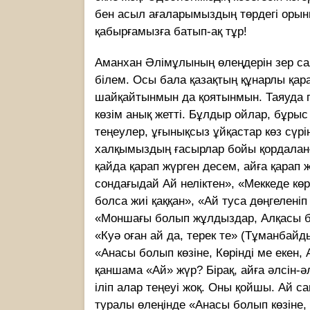
бен асыл ағаларымыздың төрдегі орыны 
қабырғамызға батып-ақ тұр!
Аманхан Әлімұлының өлеңдерін зер са
білем. Осы бала қазақтың құнарлы қар
шайқайтынмын да қоятынмын. Таяуда газ
көзім анық жетті. Бұлдыр ойлар, бұрыс 
теңеулер, ұғынықсыз ұйқастар көз сүрі
халқымыздың ғасырлар бойы қордаланғ
қайда қарап жүрген десем, айға қарап 
сондағыдай Ай неліктен», «Меккеде кө
болса жиі қаққан», «Ай туса дөңгеленіп
«Моншағы болып жұлдыздар, Алқасы бо
«Куә оған ай да, терек те» (Тұманбайд
«Анасы болып көзіне, Көрінді ме екен,
қаншама «Ай» жүр? Бірақ, айға әлсін-ә
іліп алар теңеуі жоқ. Оны қойшы. Ай с
туралы өлеңінде «Анасы болып көзіне, к