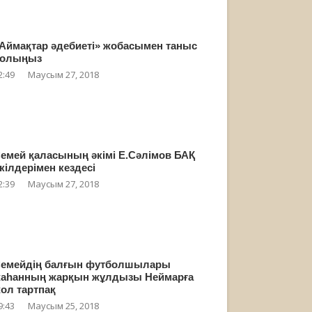
Аймақтар әдебиеті» жобасымен таныс
олыңыз
2:49
Маусым 27, 2018
емей қаласының әкімі Е.Сәлімов БАҚ
кілдерімен кездесі
2:39
Маусым 27, 2018
емейдің балғын футболшылары
аһанның жарқын жұлдызы Неймарға
ол тартпақ
9:43
Маусым 25, 2018