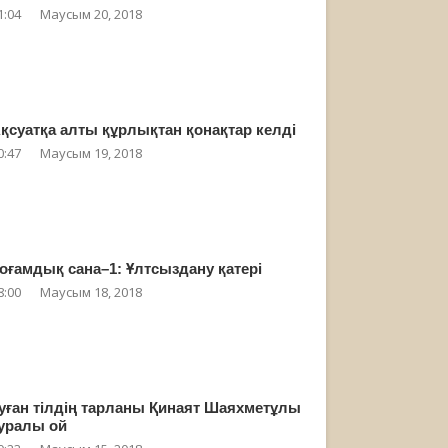
1:04
Маусым 20, 2018
қсуатқа алты құрлықтан қонақтар келді
0:47
Маусым 19, 2018
оғамдық сана–1: Ұлтсыздану қатері
8:00
Маусым 18, 2018
уған тілдің тарланы Қинаят Шаяхметұлы
уралы ой