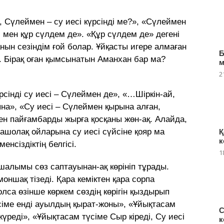
, Сүлеймен – су иесі күрсінді ме?», «Сүлеймен
м мен құр сүлдем де». «Құр сүлдем де» дегені
нын сезіндім ғой болар. Ұйқасты игере алмаған
Б
і. Бірақ оған қымсынатын Аманхан бар ма?
2
інді су иесі – Сүлеймен де», «…Шіркін-ай,
на», «Су иесі – Сүлеймен қырына алған,
ен пайғамбарды жырға қосқаны жөн-ақ. Алайда,
рашолақ ойларына су иесі сүйсіне қояр ма
Қ
к
енсіздіктің белгісі.
1
шалымы сөз саптауынан-ақ көрініп тұрады.
оншақ тізеді. Қара кеміктен қара сорпа
лса өзінше көркем сөздің көрігін қыздырып
іме енді ауылдың қырат-жоны», «Ұйықтасам
С
 жүреді», «Ұйықтасам түсіме Сыр кіреді, Су иесі
к