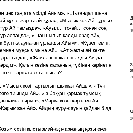
ан иек таң ата үзілді Айым», «Шығандап шыға
Д
ай құла, жарты ай құла», «Мысық көз Ай тұрсыз,
а
ап тұр Ай тамызда», «Ауыл… тоғай… сонан соң
1
 тұр аспанда», «Шаншылып қалды орақ Ай»,
«Ақ бұлтқа аунаған ұрланды Айым», «Күзеттемін,
мнен мұңсыз мына Ай», «Ат жақты ай көкте
р қарасында», «Жайланып жатып алды Ай да
2
өрдім». Қатын көзіне қазанның түбінен көрінетін
өрінгені тарихта осы шығар?
2
 «Мысық көзі тартылып шыққан Айды», «Түн
 көзге тиынды Ай», «Із баққан қармақ тұмсық
қан қайыстырып», «Марқа қозы көрінген Ай
Жарымжан Ай». Айдың ауру-сауын қайдан білді
Ө
2
«Қозы» сөзін қыстырмай-ақ марқаның қозы екені