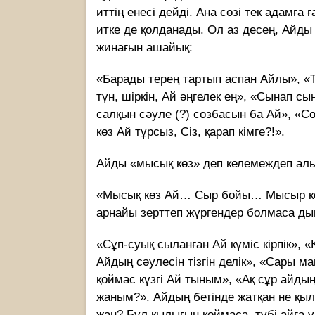
иттің енесі дейді. Ана сөзі тек адамға 
итке де қолданады. Ол аз десең, Айды
жинағын ашайық:
«Барады терең тартып аспан Айлы», «Тоз
түн, шіркін, Ай әңгелек ең», «Сынап с
салқын сәуле (?) созбасын ба Ай», «С
көз Ай тұрсыз, Сіз, қарап кімге?!».
Айды «мысық көз» деп келемеждеп алы
«Мысық көз Ай… Сыр бойы… Мысыр ке
арнайы зерттеп жүргендер болмаса дым
«Сұп-суық сыланған Ай күміс кірпік», «
Айдың сәулесін тізгін делік», «Сары м
қоймас күзгі Ай тыным», «Ақ сұр айдың 
жаным?». Айдың бетінде жатқан не қыл
жан? Бұл қылығын қоймаса, түбі айға 