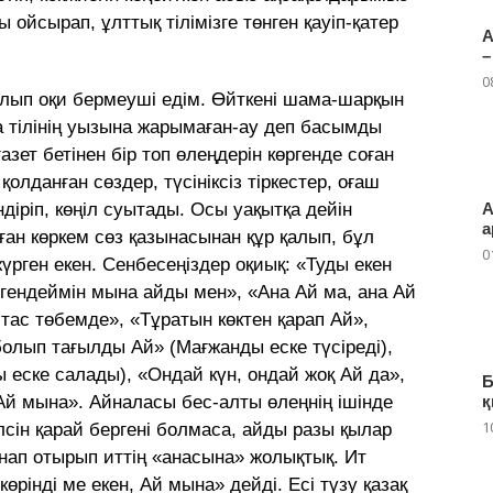
ойсырап, ұлттық тілімізге төнген қауіп-қатер
А
–
0
лып оқи бермеуші едім. Өйткені шама-шарқын
а тілінің уызына жарымаған-ау деп басымды
ет бетінен бір топ өлеңдерін көргенде соған
қолданған сөздер, түсініксіз тіркестер, оғаш
ндіріп, көңіл суытады. Осы уақытқа дейін
А
а
ан көркем сөз қазынасынан құр қалып, бұл
0
жүрген екен. Сенбесеңіздер оқиық: «Туды екен
ргендеймін мына айды мен», «Ана Ай ма, ана Ай
 тас төбемде», «Тұратын көктен қарап Ай»,
лып тағылды Ай» (Мағжанды еске түсіреді),
ы еске салады), «Ондай күн, ондай жоқ Ай да»,
Б
 Ай мына». Айналасы бес-алты өлеңнің ішінде
қ
1
лсін қарай бергені болмаса, айды разы қылар
анап отырып иттің «анасына» жолықтық. Ит
өрінді ме екен, Ай мына» дейді. Есі түзу қазақ