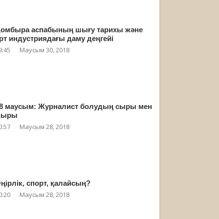
омбыра аспабының шығу тарихы және
рт индустриядағы даму деңгейі
9:45
Маусым 30, 2018
8 маусым: Журналист болудың сыры мен
жыры
0:57
Маусым 28, 2018
ңірлік, спорт, қалайсың?
0:20
Маусым 28, 2018