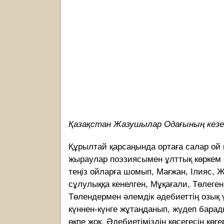
Қазақстан Жазушылар Одағының кезе
Құрылтай қарсаңында ортаға салар ой 
жыраулар поэзиясымен ұлттық көркем
теңіз ойларға шомып, Мағжан, Ілияс, 
сұлулыққа кенелген, Мұқағали, Төлеге
Төлендермен әлемдік әдебиеттің озық үл
күннен-күнге жұтаңданып, жүдеп барад
өкпе жоқ. Әдебиетіміздің көсегесін көг