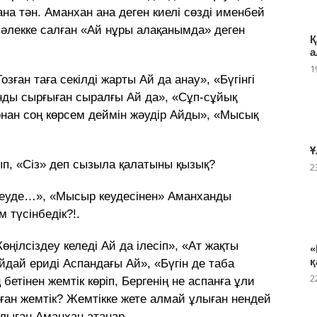
ғана тән. Аманхан ана деген киелі сөзді именбей
 әлекке салған «Ай нұры алақанымда» деген
Қ
а
1
ған таға секілді жарты Ай да анау», «Бүгінгі
ынды сырғыған сыралғы Ай да», «Сұп-сұйық
онан соң көрсем деймін жәудір Айды», «Мысық
Ұ
п, «Сіз» деп сызыла қалатыны қызық?
2
уде…», «Мысыр кеудесінен» Аманханды
 түсінбедік?!.
Көңілсіздеу келеді Ай да ілесіп», «Ат жақты
«
қ
айдай ериді Аспандағы Ай», «Бүгін де таба
2
бетінен жемтік көріп, Бергенің не аспанға ұли
ған жемтік? Жемтікке жете алмай ұлыған нендей
ұлыған Аманхан атанар.