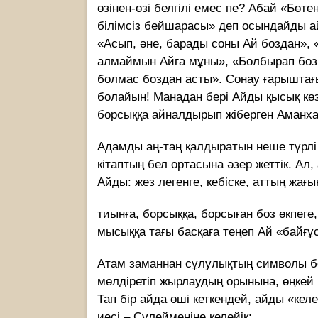
өзінен-өзі белгілі емес пе? Абай «Бөт
білімсіз бейшарасы» деп осындайды ай
«Асып, әне, барады соны Ай боздан», 
алмаймын Айға мұны», «Болбырап боз 
болмас боздан асты». Сонау ғарыштағы
болайын! Манадан бері Айды қысық көз
борсыққа айналдырып жіберген Аманх
Адамды аң-таң қалдыратын неше түрлі 
кітаптың бел ортасына әзер жеттік. Ал
Айды: жез легенге, кебіске, аттың жағы
тиынға, борсыққа, борсыған боз өкпеге,
мысыққа тағы басқаға теңеп Ай «байғ
Атам заманнан сұлулықтың символы 
мөлдіретіп жырлаудың орынына, өңкей 
Тап бір айда өші кеткендей, айды «кел
иесі – Сүлейменіне келейік: