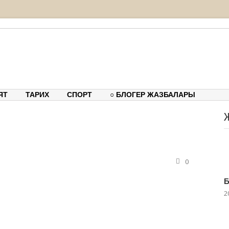
тық-танымдық порталы
ЯТ
ТАРИХ
СПОРТ
○ БЛОГЕР ЖАЗБАЛАРЫ
0
Б
2