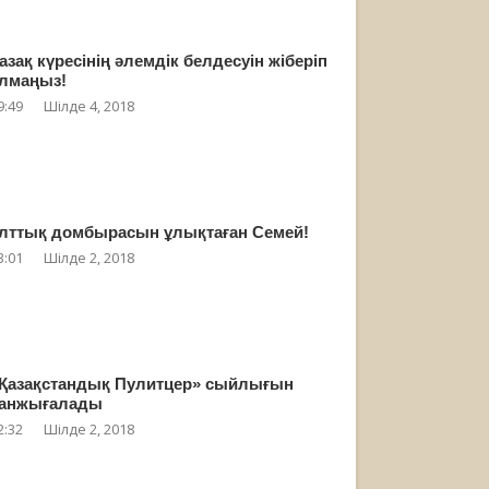
азақ күресінің әлемдік белдесуін жіберіп
лмаңыз!
9:49
Шілде 4, 2018
лттық домбырасын ұлықтаған Семей!
3:01
Шілде 2, 2018
Қазақстандық Пулитцер» сыйлығын
анжығалады
2:32
Шілде 2, 2018