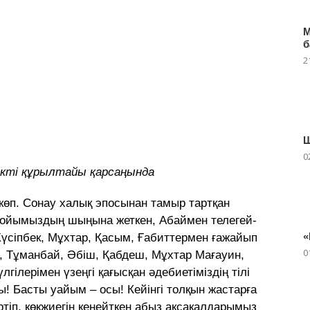
М
б
2
Ш
0
кті құрылтайы қарсаңында
көп. Сонау халық эпосынан тамыр тартқан
 ойымыздың шыңына жеткен, Абаймен телегей-
«
Жүсіпбек, Мұхтар, Қасым, Ғабиттермен ғажайып
0
н, Тұманбай, Әбіш, Қабдеш, Мұхтар Мағауин,
гілерімен үзеңгі қағысқан әдебиетіміздің тілі
ы! Басты уайым – осы! Кейінгі толқын жастарға
ертіп, көкжиегін кеңейткен абыз ақсақалдарымыз